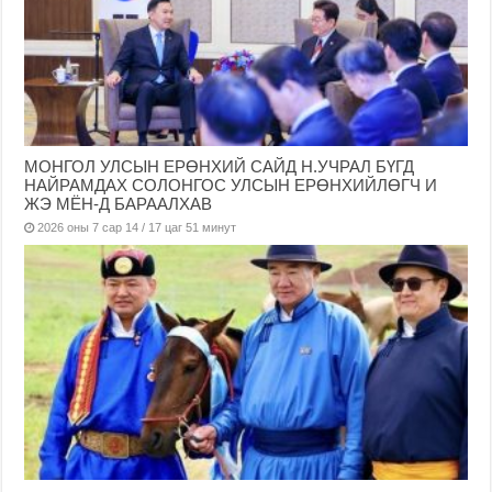
МОНГОЛ УЛСЫН ЕРӨНХИЙ САЙД Н.УЧРАЛ БҮГД
НАЙРАМДАХ СОЛОНГОС УЛСЫН ЕРӨНХИЙЛӨГЧ И
ЖЭ МЁН-Д БАРААЛХАВ
2026 оны 7 сар 14 / 17 цаг 51 минут