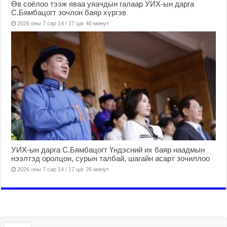
Өв соёлоо тээж яваа уяачдын галаар УИХ-ын дарга
С.Бямбацогт зочлон баяр хүргэв
2026 оны 7 сар 14 / 17 цаг 40 минут
УИХ-ын дарга С.Бямбацогт Үндэсний их баяр наадмын
нээлтэд оролцон, сурын талбай, шагайн асарт зочиллоо
2026 оны 7 сар 14 / 17 цаг 26 минут