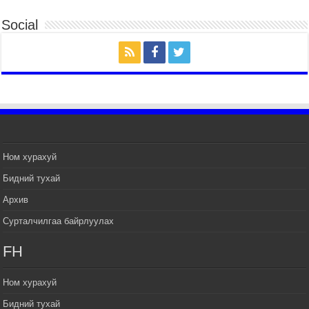
ЦЭРГИЙН ЁСЛОЛЫН ЖАГСААЛ БОЛЛОО
Social
2026 оны 7 сар 14 / 17 цаг 47 минут
Өв соёлоо тээж яваа уяачдын галаар УИХ-ын
дарга С.Бямбацогт зочлон баяр хүргэв
2026 оны 7 сар 14 / 17 цаг 40 минут
УИХ-ын дарга С.Бямбацогт Үндэсний их баяр
наадмын нээлтэд оролцон, сурын талбай,
шагайн асарт зочиллоо
2026 оны 7 сар 14 / 17 цаг 26 минут
Монгол Улсын Их Хурлын дарга С.Бямбацогт
Ном хурахуй
баяр наадмын мэндчилгээ дэвшүүлэв
Бидний тухай
2026 оны 7 сар 14 / 17 цаг 09 минут
Архив
УИХ-ын дарга С.Бямбацогт БНХАУ-аас Монгол
Улсад суугаа Элчин сайд Шэнь Миньжуанийг
Сурталчилгаа байрлуулах
хүлээн авч уулзав
2026 оны 7 сар 14 / 17 цаг 03 минут
FH
УИХ-ын дарга С.Бямбацогт Бүгд Найрамдах
Солонгос Улсын Ерөнхийлөгч И Жэ Мён-д
Ном хурахуй
бараалхав
Бидний тухай
2026 оны 7 сар 14 / 16 цаг 56 минут