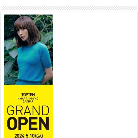
ажиллаж байна
2026 оны 7 сар 15 / 11 цаг 22 минут
Наадмын амралтын өдрүүдэд
нийслэлийн эрүүл мэндийн
байгууллагууд дараах
хуваарийн дагуу ажиллана
2026 оны 7 сар 15 / 11 цаг 18 минут
Үндэсний их баяр наадам
эхэллээ
2026 оны 7 сар 15 / 11 цаг 14 минут
Үер усны аюулаас сэргийлж, нийслэлийн Онцгой
байдлын газрын 162 алба хаагч үүрэг гүйцэтгэж
байна
2026 оны 7 сар 15 / 11 цаг 07 минут
Үндэсний их сурын харваанд 850 харваач цэц
мэргэнээ сорьж байна
2026 оны 7 сар 15 / 11 цаг 03 минут
Төв цэнгэлдэхийн эргэн тойронд
2026 оны 7 сар 15 / 10 цаг 58 минут