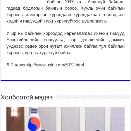
байсан УИХ-ын Аюулгүй байдал,
гадаад бодлогын байнгын хороо, Хууль зүйн байнгын
хорооны хамтарсан хуралдаан хуралдахаар товлогдсон
хэдий ч гишүүдийн ирц хүрэхгүйгээс цуцлагджээ.
Учир нь байнгын хороодод харъяалагдах ихэнхи гишүүд
Ерөнхийлөгчийн сонгуульд нэр дэвшигчийг дэмжих
үүднээс хөдөө орон нутагт ажиллаж байгаа тул байнгын
хорооны ирц нь хүрэхгүй байна.
Л.Бадрах
http://www.ugluu.mn/5072.html
Холбоотой мэдээ