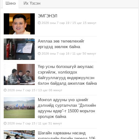
Шинэ
Их Үзсэн
ЭМГЭНЭЛ
2026 оны 7 сар 19 / 15 цаг 15 минут
Аяллаа зөв төлөвлөхийг
иргэдэд зөвлөж байна
2026 оны 7 сар 16 / 11 цаг 50 минут
Үер усны болзошгүй аюулаас
сэргийлж, холбогдох
байгууллагууд өндөржүүлсэн
бэлэн байдалд ажиллаж байна
2026 оны 7 сар 15 / 13 цаг 06 минут
Монгол адууны үнэ цэнийг
дэлхийд сурталчлах “Дэлхийн
адууны өдөр”-т 15000 морьтон
оролцож байна
2026 оны 7 сар 15 / 11 цаг 51 минут
Шагайн харвааны насанд
хүрэгчдийн багийн төрөлд 106