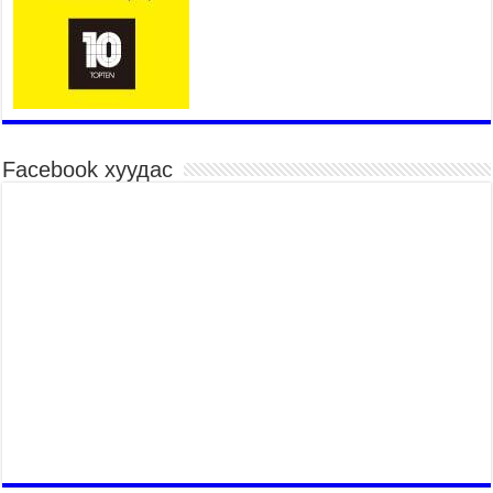
Үндэсний их баяр наадмын шагайн харваа
насанд хүрэгчдийн багийн харваагаар
үргэлжилж байна
2026 оны 7 сар 15 / 10 цаг 52 минут
Үндэсний их баяр наадмын хүчит бөхийн
барилдаан эхэллээ
2026 оны 7 сар 15 / 10 цаг 46 минут
Facebook хуудас
Үндэсний хувцасны өдрийг тохиолдуулан
“Дээлтэй монгол наадам” боллоо
2026 оны 7 сар 15 / 10 цаг 41 минут
МОНГОЛ УЛСЫН ЕРӨНХИЙ САЙД Н.УЧРАЛ
БАЯР НААДМЫН НЭЭЛТЭД ОРОЛЦОЖ,
НААДАМЧИН ОЛОНД МЭНДЧИЛГЭЭ
ДЭВШҮҮЛЭВ
2026 оны 7 сар 14 / 17 цаг 56 минут
МОНГОЛ УЛСЫН ЕРӨНХИЙ САЙД Н.УЧРАЛ
БҮГД НАЙРАМДАХ СОЛОНГОС УЛСЫН
ЕРӨНХИЙЛӨГЧ И ЖЭ МЁН-Д БАРААЛХАВ
2026 оны 7 сар 14 / 17 цаг 51 минут
ТӨРИЙН ДАЛБААНЫ ӨДӨРТ ЗОРИУЛСАН