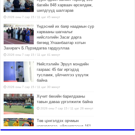
багийн 848 харваач өрсөлдөж,
шилдгүүд шалгарав
2026 оны 7 сар 15 / 11 цаг 45 минут
Үндэсний их баяр наадмын сур
харвааны шагналыг
нийслэлийн Засаг дарга
бөгөөд Улаанбаатар хотын
Захирагч Б.Пүрэвдагва гардууллаа
2026 оны 7 сар 15 / 11 цаг 41 минут
Нийслэлийн Эрүүл мэндийн
газраас 45 баг иргэдэд
тусламж, үйлчилгээ үзүүлж
байна
2026 оны 7 сар 15 / 11 цаг 30 минут
Хүчит бөхийн барилдааны
тавын даваа үргэлжилж байна
2026 оны 7 сар 15 / 11 цаг 26 минут
Төв цэнгэлдэх орчмын
цэвэрлэгээ, үйлчилгээнд 161
ажилтан, 27 техниктэй