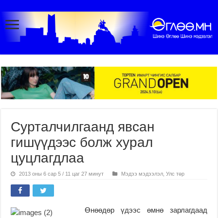
Сурталчилгаанд явсан
гишүүдээс болж хурал
цуцлагдлаа
2013 оны 6 сар 5 / 11 цаг 27 минут
Мэдээ мэдээлэл
,
Улс төр
Өнөөдөр үдээс өмнө зарлагдаад