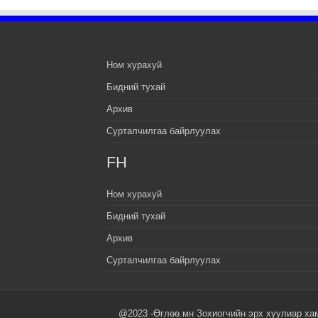
Ном хурахуй
Бидний тухай
Архив
Сурталчилгаа байрлуулах
FH
Ном хурахуй
Бидний тухай
Архив
Сурталчилгаа байрлуулах
@2023 -Өглөө.мн Зохиогчийн эрх хуулиар ха