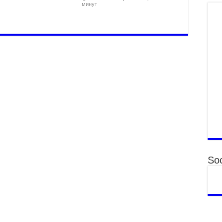
минут
2
Б.
ор
2
НИ
АЖ
АЖ
ХӨ
2
Ба
тэ
ду
яв
2
Soc
Б.
аж
уя
2
“С
да