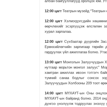
албан байгууллагууд оролцох юм. Ут
12:00 цагт
Театрын музейд “Театрын 
12:00 цагт
Хэлмэгдэгсдийн хөшөөний
өөрчлөхийг эсэргүүцэж өлсгөлөн з
хурал зарлалаа.
12:00 цагт
Сүхбаатар дүүргийн Зас
Ерөнхийлөгчийн зарлигаар төрийн
гардуулах үйл ажиллагаа болно. Ута
13:00 цагт
Монголын Залуучуудын Хо
нутгаар морьтон монгол залуус” Мо
хамтран ажиллах ивээн тэтгэгч бай
түмний санаа бодлыг сонсох зо
Залуучуудын Холбооны 209 тоот өрөө
14:00 цагт
МҮХАҮТ-ын Оны онцлох 
МҮХАҮТ-ын байранд болно. 2014 онд
дүнгээ үнэлүүлж тодруулах энэхүү 