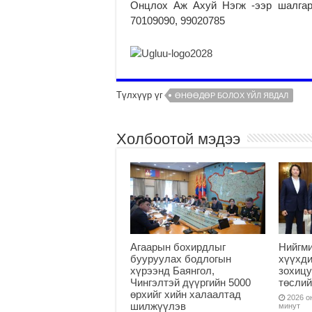
Онцлох Аж Ахуй Нэгж -ээр шалгарс
70109090, 99020785
Түлхүүр үг
ӨНӨӨДӨР БОЛОХ ҮЙЛ ЯВДАЛ
Холбоотой мэдээ
Агаарын бохирдлыг
Нийгм
бууруулах бодлогын
хүүхди
хүрээнд Баянгол,
зохицу
Чингэлтэй дүүргийн 5000
төслий
өрхийг хийн халаалтад
2026 он
шилжүүлэв
минут