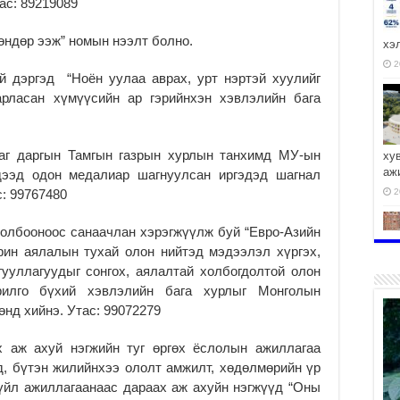
ас: 89219089
өндөр ээж” номын нээлт болно.
хэ
2
 дэргэд “Ноён уулаа аврах, урт нэртэй хуулийг
арласан хүмүүсийн ар гэрийнхэн хэвлэлийн бага
аг даргын Тамгын газрын хурлын танхимд МУ-ын
ху
аж
 дээд одон медалиар шагнуулсан иргэдэд шагнал
с: 99767480
2
лбооноос санаачлан хэрэгжүүлж буй “Евро-Азийн
рин аялалын тухай олон нийтэд мэдээлэл хүргэх,
гууллагуудыг сонгох, аялалтай холбогдолтой олон
2
рилго бүхий хэвлэлийн бага хурлыг Монголын
нд хийнэ. Утас: 99072279
аж ахуй нэгжийн туг өргөх ёслолын ажиллагаа
, бүтэн жилийнхээ ололт амжилт, хөдөлмөрийн үр
үйл ажиллагаанаас дараах аж ахуйн нэгжүүд “Оны