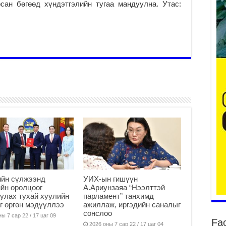
ан бөгөөд хүндэтгэлийн тугаа мандуулна. Утас:
уу
2
БҮ
ЭД
ӨР
2
26
су
су
2
CO
тээ
ху
ир
ийн сүлжээнд
УИХ-ын гишүүн
йн оролцоог
А.Ариунзаяа “Нээлттэй
2
улах тухай хуулийн
парламент” танхимд
Гэ
г өргөн мэдүүллээ
ажиллаж, иргэдийн саналыг
сонслоо
ту
ы 7 сар 22 / 17 цаг 09
Fa
нэ
2026 оны 7 сар 22 / 17 цаг 04