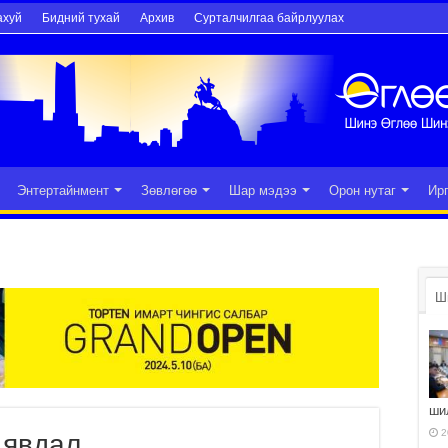
ахуй
Бидний тухай
Архив
Сурталчилгаа байрлуулах
Энтертайнмент
Зөвлөгөө
Шар мэдээ
Орон нутаг
Ир
Ш
ши
2
 явдал