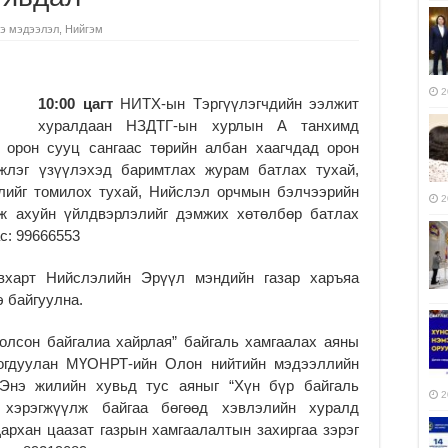
э мэдээлэл
,
Нийгэм
2
10:00 цагт
НИТХ-ын Тэргүүлэгчдийн ээлжит
хуралдаан НЗДТГ-ын хурлын А танхимд
 орон сууц сангаас төрийн албан хаагчдад орон
жлэг үзүүлэхэд баримтлах журам батлах тухай,
ллийг томилох тухай, Нийслэл орчмын бэлчээрийн
2
аж ахуйн үйлдвэрлэлийг дэмжих хөтөлбөр батлах
с: 99666553
харт Нийслэлий
н Эрүүл мэндийн газар харъяа
э байгуулна.
олсон байгалиа хайрлая” байгаль хамгаалах аяны
огдуулан МҮОНРТ-ийн Олон нийтийн мэдээллийн
 Энэ жилийн хувьд тус аяныг “Хүн бүр байгаль
2
 хэрэгжүүлж байгаа бөгөөд хэвлэлийн хуралд
архан цаазат газрын хамгаалалтын захиргаа зэрэг