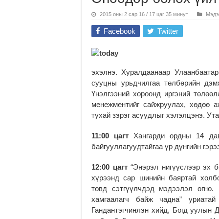
2015 оны 2 сар 16 / 17 цаг 35 минут
Мэдэ
Facebook
Twitter
эхэлнэ. Хуралдаанаар Улаанбаатар
сууцны урьдчилгаа төлбөрийн дэм
Үнэлгээний хороонд иргэний төлөө
менежментийг сайжруулах, хөдөө 
тухай зэрэг асуудлыг хэлэлцэнэ. Ута
11:00 цагт
Хангарди ордны 14 дав
байгууллагуудтайгаа үр дүнгийн гэрэ
12:00 цагт
“Энэрэл нигүүслээр эх б
хүрээнд сар шинийн баяртай холб
төвд сэтгүүлчдэд мэдээлэл өгнө.
хамгаалагч байж чадна” уриатай
Гандантэгчинлэн хийд, Богд уулын Д