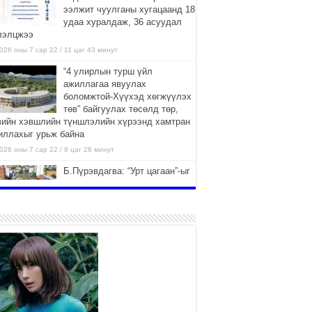
ээлжит чуулганы хугацаанд 18
удаа хуралдаж, 36 асуудал
лэлцжээ
026 оны 7 сар 22 / 11 цаг 43 минут
“4 улирлын турш үйл
ажиллагаа явуулах
боломжтой-Хүүхэд хөгжүүлэх
төв” байгуулах төсөлд төр,
вийн хэвшлийн түншлэлийн хүрээнд хамтран
иллахыг урьж байна
026 оны 7 сар 22 / 9 цаг 28 минут
Б.Пүрэвдагва: “Урт цагаан”-ыг
залуучууд чөлөөт цагаа
өнгөрүүлдэг, жуулчид зорьж
ирдэг цэг болгоно
026 оны 7 сар 21 / 16 цаг 47 минут
Тусгай замын автобус /BRT/
төслийн удирдах хорооны
ээлжит хуралдаан боллоо
2026 оны 7 сар 21 / 16 цаг 43 минут
Ерөнхий сайд Н.Учрал БНХАУ-