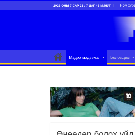
Ном хур
2026 ОНЫ 7 САР 23 / 7 ЦАГ 46 МИНУТ
Мэдээ мэдээлэл
Боловсрол
Өнөөдөр болох үйл