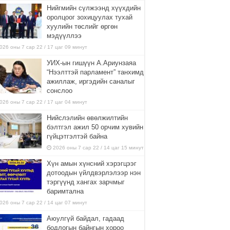
Нийгмийн сүлжээнд хүүхдийн
оролцоог зохицуулах тухай
хуулийн төслийг өргөн
мэдүүллээ
026 оны 7 сар 22 / 17 цаг 09 минут
УИХ-ын гишүүн А.Ариунзаяа
“Нээлттэй парламент” танхимд
ажиллаж, иргэдийн саналыг
сонслоо
026 оны 7 сар 22 / 17 цаг 04 минут
Нийслэлийн өвөлжилтийн
бэлтгэл ажил 50 орчим хувийн
гүйцэтгэлтэй байна
2026 оны 7 сар 22 / 14 цаг 15 минут
Хүн амын хүнсний хэрэгцээг
дотоодын үйлдвэрлэлээр нэн
тэргүүнд хангах зарчмыг
баримтална
026 оны 7 сар 22 / 14 цаг 07 минут
Аюулгүй байдал, гадаад
бодлогын байнгын хороо