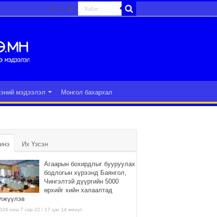
гэний мэдээлэл
Монгол бахархал
инэ
Их Үзсэн
Агаарын бохирдлыг бууруулах
бодлогын хүрээнд Баянгол,
Чингэлтэй дүүргийн 5000
өрхийг хийн халаалтад
лжүүлэв
026 оны 7 сар 22 / 17 цаг 14 минут