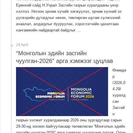
Ерөнхий сайд Н.Учрал Засгийн газрын хуралдааны үеэр
хэллээ. Ногоон эрчим хүчийг хөгжүүлэх, эрчим хүчний эх
үүсвэрийн дутагдлыг нөхөх, төвлөрсөн шугам сүлжээний
ачаалал, алдагдлыг бууруулах, хэрэглэгчийн цахилгаан
хангамжийн найдвартай байдлыг …
29 April
“Монголын эдийн засгийн
чуулган-2026” арга хэмжээг цуцлав
Өнөөдө
р
/2026.0
4.29/
хуралд
сан
Засгий
н
газрын ээлжит хуралдаанаар 2026 оны зургадугаар сарын
29-30-нд зохион байгуулахаар төлөвлөсөн “Монголын эдийн
засгийн чуулган-2026” арга хэмжээг цуцлахаар тогтов. Олон