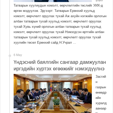
5.07/
Татварын хуулиудын нэмэлт, өөрчлөлтийн төслийг УИХ-д
өргөн мэдүүлэв. Эдгээрт: Татварын Ерөнхий хуульд
нэмэлт, өөрчлөлт оруулах тухай Аж ахуйн нэгжийн орлогын
албан татварын тухай хуульд нэмэлт, өөрчлөлт оруулах
тухай Хувь хүний орлогын албан татварын тухай хуульд
нэмэлт, өөрчлөлт оруулах тухай Нэмэгдсэн өртгийн албан
татварын тухай хуульд нэмэлт, өөрчлөлт оруулах тухай
хуулийн төсөл Ерөнхий сайд Н.Учрал …
6 May
Үндэсний баялгийн сангаар дамжуулан
иргэдийн хүртэх өгөөжийг нэмэгдүүлнэ
Засгий
н
газрын
өнөөдр
ийн
хуралд
аанаар