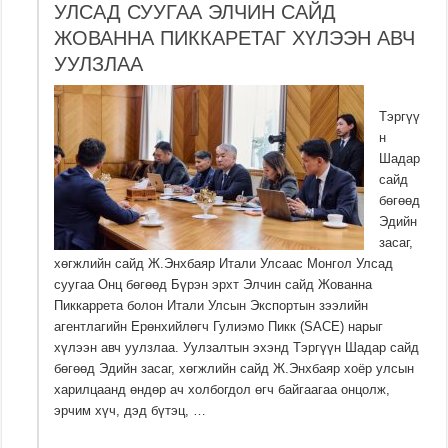
УЛСАД СУУГАА ЭЛЧИН САЙД
ЖОВАННА ПИККАРЕТАГ ХҮЛЭЭН АВЧ
УУЛЗЛАА
Тэргүү
н
Шадар
сайд
бөгөөд
Эдийн
засаг,
хөгжлийн сайд Ж.Энхбаяр Итали Улсаас Монгол Улсад
суугаа Онц бөгөөд Бүрэн эрхт Элчин сайд Жованна
Пиккаррета болон Итали Улсын Экспортын зээлийн
агентлагийн Ерөнхийлөгч Гулиэмо Пикк (SACE) нарыг
хүлээн авч уулзлаа. Уулзалтын эхэнд Тэргүүн Шадар сайд
бөгөөд Эдийн засаг, хөгжлийн сайд Ж.Энхбаяр хоёр улсын
харилцаанд өндөр ач холбогдол өгч байгаагаа онцолж,
эрчим хүч, дэд бүтэц, …