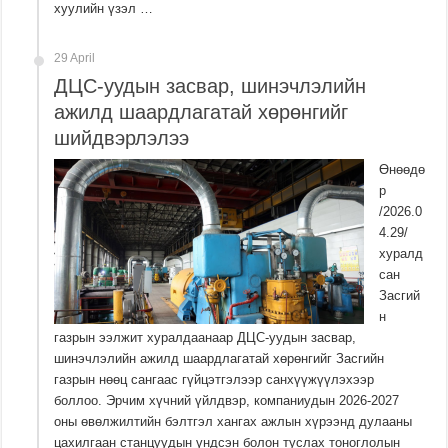
хуулийн үзэл …
29 April
ДЦС-уудын засвар, шинэчлэлийн
ажилд шаардлагатай хөрөнгийг
шийдвэрлэлээ
Өнөөдө
р
/2026.0
4.29/
хуралд
сан
Засгий
н
газрын ээлжит хуралдаанаар ДЦС-уудын засвар,
шинэчлэлийн ажилд шаардлагатай хөрөнгийг Засгийн
газрын нөөц сангаас гүйцэтгэлээр санхүүжүүлэхээр
боллоо. Эрчим хүчний үйлдвэр, компаниудын 2026-2027
оны өвөлжилтийн бэлтгэл хангах ажлын хүрээнд дулааны
цахилгаан станцуудын үндсэн болон туслах тоноглолын