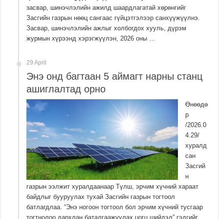
засвар, шинэчлэлийн ажилд шаардлагатай хөрөнгийг
Засгийн газрын нөөц сангаас гүйцэтгэлээр санхүүжүүлнэ.
Засвар, шинэчлэлийн ажлыг холбогдох хууль, дүрэм
журмын хүрээнд хэрэгжүүлэн, 2026 оны …
29 April
Энэ онд багтаан 5 аймагт нарны станц
ашиглалтад орно
Өнөөдө
р
/2026.0
4.29/
хуралд
сан
Засгий
н
газрын ээлжит хуралдаанаар Түлш, эрчим хүчний хараат
байдлыг бууруулах тухай Засгийн газрын тогтоол
батлагдлаа. “Энэ ногоон тогтоол бол эрчим хүчний тусгаар
тогтнолоо дархлан баталгаажуулах цогц шийдэл” гэдгийг