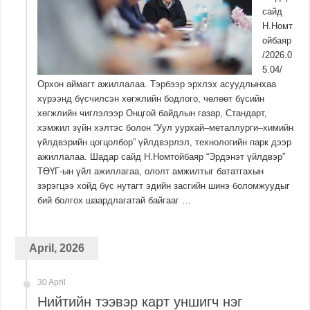
сайд
Н.Номт
ойбаяр
/2026.0
5.04/
Орхон аймагт ажиллалаа. Тэрбээр эрхлэх асуудлынхаа
хүрээнд бүсчилсэн хөгжлийн бодлого, чөлөөт бүсийн
хөгжлийн чиглэлээр Онцгой байдлын газар, Стандарт,
хэмжил зүйн хэлтэс болон “Уул уурхай–металлурги–химийн
үйлдвэрийн цогцолбор” үйлдвэрлэл, технологийн парк дээр
ажиллалаа. Шадар сайд Н.Номтойбаяр “Эрдэнэт үйлдвэр”
ТӨҮГ-ын үйл ажиллагаа, ололт амжилтыг бататгахын
зэрэгцээ хойд бүс нутагт эдийн засгийн шинэ боломжуудыг
бий болгох шаардлагатай байгааг …
April, 2026
30 April
Нийтийн тээвэр карт уншигч нэг