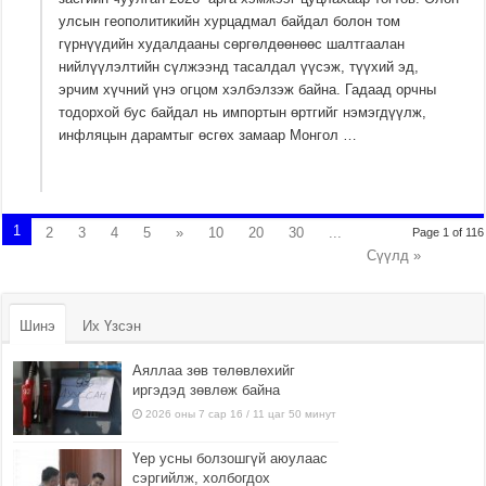
улсын геополитикийн хурцадмал байдал болон том
гүрнүүдийн худалдааны сөргөлдөөнөөс шалтгаалан
нийлүүлэлтийн сүлжээнд тасалдал үүсэж, түүхий эд,
эрчим хүчний үнэ огцом хэлбэлзэж байна. Гадаад орчны
тодорхой бус байдал нь импортын өртгийг нэмэгдүүлж,
инфляцын дарамтыг өсгөх замаар Монгол …
1
2
3
4
5
»
10
20
30
...
Page 1 of 116
Сүүлд »
Шинэ
Их Үзсэн
Аяллаа зөв төлөвлөхийг
иргэдэд зөвлөж байна
2026 оны 7 сар 16 / 11 цаг 50 минут
Үер усны болзошгүй аюулаас
сэргийлж, холбогдох