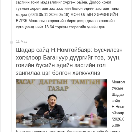
засгийн тойм мэдээллийг хүргэж байна. Долоо хоног
тутмын хөрөнгийн зах зээлийн болон эдийн засгийн тойм
мэдээ (2026.05.11-2026.05.18) МОНГОЛЫН ХӨРӨНГИЙН
БИРЖ​ Монголын хөрөнгийн бирж дээр долоо хоногийн
хугацаанд нийт 13.64 тэрбум төгрөгийн үнийн дүн …
11 May
Шадар сайд Н.Номтойбаяр: Бүсчилсэн
хөгжлөөр Багануур дүүргийг төв, зүүн,
говийн бүсийн эдийн засгийн гол
зангилаа цэг болгон хөгжүүлнэ
Монгол
Улсын
Шадар
сайд
Н.Номт
ойбаяр
/2026.0
5.09/
Багануур дүүрэгт ажиллаж, бүсчилсэн хөгжлийн бодлого,