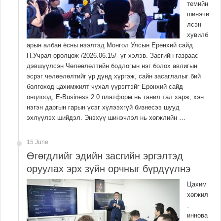
темийн
шинэчи
лсэн
хувилб
арын албан ёсны нээлтэд Монгол Улсын Ерөнхий сайд
Н.Учрал оролцож /2026.06.15/ үг хэлэв. Засгийн газраас
дэвшүүлсэн Чөлөөлөлтийн бодлогын нэг болох авлигын
эсрэг чөлөөлөлтийг үр дүнд хүргэж, сайн засаглалыг бий
болгоход цахимжилт чухал үүрэгтэйг Ерөнхий сайд
онцлоод, E-Business 2.0 платформ нь танил тал харж, хэн
нэгэн даргын гарын үсэг хүлээхгүй бизнесээ шууд
эхлүүлэх шийдэл. Энэхүү шинэчлэл нь хөгжлийн …
15 June
Өгөгдлийг эдийн засгийн эргэлтэд
оруулах эрх зүйн орчныг бүрдүүлнэ
Цахим
хөгжил
,
иннова