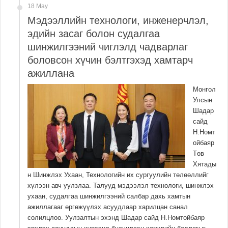
18 May
Мэдээллийн технологи, инженерчлэл,
эдийн засаг болон судалгаа
шинжилгээний чиглэлд чадварлаг
боловсон хүчин бэлтгэхэд хамтарч
ажиллана
Монгол
Улсын
Шадар
сайд
Н.Номт
ойбаяр
Төв
Хятады
н Шинжлэх Ухаан, Технологийн их сургуулийн төлөөллийг
хүлээн авч уулзлаа. Талууд мэдээлэл технологи, шинжлэх
ухаан, судалгаа шинжилгээний салбар дахь хамтын
ажиллагааг өргөжүүлэх асуудлаар харилцан санал
солилцлоо. Уулзалтын эхэнд Шадар сайд Н.Номтойбаяр