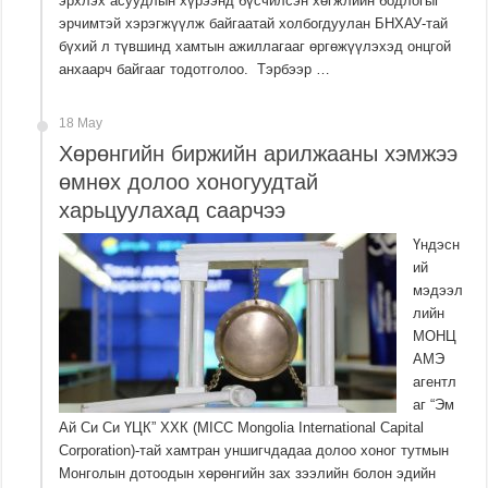
эрхлэх асуудлын хүрээнд бүсчилсэн хөгжлийн бодлогыг
эрчимтэй хэрэгжүүлж байгаатай холбогдуулан БНХАУ-тай
бүхий л түвшинд хамтын ажиллагааг өргөжүүлэхэд онцгой
анхаарч байгааг тодотголоо. ​ Тэрбээр …
18 May
Хөрөнгийн биржийн арилжааны хэмжээ
өмнөх долоо хоногуудтай
харьцуулахад саарчээ
Үндэсн
ий
мэдээл
лийн
МОНЦ
АМЭ
агентл
аг “Эм
Ай Си Си ҮЦК” ХХК (MICC Mongolia International Capital
Corporation)-тай хамтран уншигчдадаа долоо хоног тутмын
Монголын дотоодын хөрөнгийн зах зээлийн болон эдийн