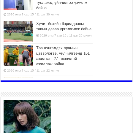
тусламж, үйлчилгээ үзүүлж
байна
2026 оны 7 сар 15 / 11 цаг 30 минут
Хүчит бөхийн барилдааны
тавын даваа үргэлжилж байна
2026 оны 7 сар 15 / 11 цаг 26 минут
Төв цэнгэлдэх орчмын
цэвэрлэгээ, үйлчилгээнд 161
ажилтан, 27 техниктэй
ажиллаж байна
2026 оны 7 сар 15 / 11 цаг 22 минут
Наадмын амралтын өдрүүдэд
нийслэлийн эрүүл мэндийн
байгууллагууд дараах
хуваарийн дагуу ажиллана
2026 оны 7 сар 15 / 11 цаг 18 минут
Үндэсний их баяр наадам
эхэллээ
2026 оны 7 сар 15 / 11 цаг 14 минут