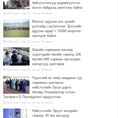
байгууллагууд өндөржүүлсэн
бэлэн байдалд ажиллаж байна
2026 оны 7 сар 15 / 13 цаг 06 минут
Монгол адууны үнэ цэнийг
дэлхийд сурталчлах “Дэлхийн
адууны өдөр”-т 15000 морьтон
оролцож байна
2026 оны 7 сар 15 / 11 цаг 51 минут
Шагайн харвааны насанд
хүрэгчдийн багийн төрөлд 106
багийн 848 харваач өрсөлдөж,
шилдгүүд шалгарав
2026 оны 7 сар 15 / 11 цаг 45 минут
Үндэсний их баяр наадмын сур
харвааны шагналыг
нийслэлийн Засаг дарга
бөгөөд Улаанбаатар хотын
Захирагч Б.Пүрэвдагва гардууллаа
2026 оны 7 сар 15 / 11 цаг 41 минут
Нийслэлийн Эрүүл мэндийн
газраас 45 баг иргэдэд