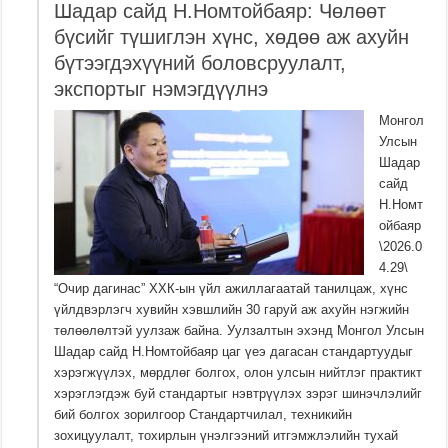
Шадар сайд Н.Номтойбаяр: Чөлөөт
бүсийг түшиглэн хүнс, хөдөө аж ахуйн
бүтээгдэхүүний боловсруулалт,
экспортыг нэмэгдүүлнэ
Монгол
Улсын
Шадар
сайд
Н.Номт
ойбаяр
\2026.0
4.29\
“Очир дагинас” ХХК-ын үйл ажиллагаатай танилцаж, хүнс
үйлдвэрлэгч хувийн хэвшлийн 30 гаруй аж ахуйн нэгжийн
төлөөлөлтэй уулзаж байна. Уулзалтын эхэнд Монгол Улсын
Шадар сайд Н.Номтойбаяр цаг үеэ дагасан стандартуудыг
хэрэгжүүлэх, мөрдлөг болгох, олон улсын нийтлэг практикт
хэрэглэгдэж буй стандартыг нэвтрүүлэх зэрэг шинэчлэлийг
бий болгох зорилгоор Стандартчилал, техникийн
зохицуулалт, тохирлын үнэлгээний итгэмжлэлийн тухай