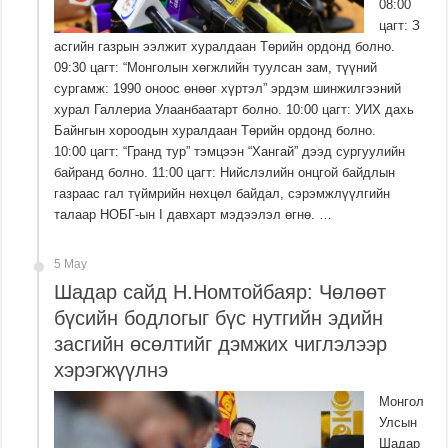
08:00
цагт: З
асгийн газрын ээлжит хуралдаан Төрийн ордонд болно.
09:30 цагт: “Монголын хөгжлийн туулсан зам, түүний
сургамж: 1990 оноос өнөөг хүртэл” эрдэм шинжилгээний
хурал Галлериа Улаанбаатарт болно. 10:00 цагт: УИХ дахь
Байнгын хороодын хуралдаан Төрийн ордонд болно.
10:00 цагт: “Гранд тур” тэмцээн “Хангай” дээд сургуулийн
байранд болно. 11:00 цагт: Нийслэлийн онцгой байдлын
газраас гал түймрийн нөхцөл байдал, сэрэмжлүүлгийн
талаар НОБГ-ын I давхарт мэдээлэл өгнө. …
5 May
Шадар сайд Н.Номтойбаяр: Чөлөөт
бүсийн бодлогыг бүс нутгийн эдийн
засгийн өсөлтийг дэмжих чиглэлээр
хэрэгжүүлнэ
Монгол
Улсын
Шадар