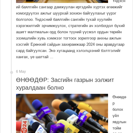
Үндэсн
ий баялгийн сангаар дамжуулан иргэдийн хүртэх өгөөжийг
нэмэгдүүлэх ажлыг шуурхай зохион байгуулахыг үүрэг
болголоо. Үндэсний баялгийн сангийн тухай хуулийн
хэрэгжилтийг эрчимжүүлэх, стратегийн ач холбогдол бүхий
ашигт малтмалын орд болон түүний үүсмэл ордын төрийн
эзэмшлийн хувь хэмжээг тогтоох зорилгоор анхны ажлын
хэсгийг Ерөнхий сайдын захирамжаар 2024 оны аравдугаар
сард байгуулсан. Энэ хугацаанд хэлэлцээний бэлтгэлийг
хангах, үе шаттай …
6 May
ӨНӨӨДӨР: Засгийн газрын ээлжит
хуралдаан болно
Өнөөдө
р
болох
үйл
явдлын
тойм