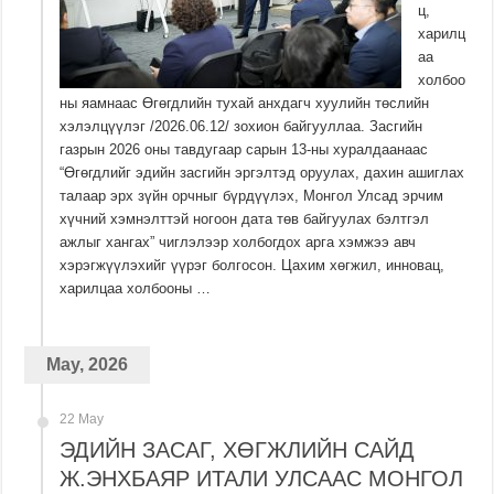
ц,
харилц
аа
холбоо
ны яамнаас Өгөгдлийн тухай анхдагч хуулийн төслийн
хэлэлцүүлэг /2026.06.12/ зохион байгууллаа. Засгийн
газрын 2026 оны тавдугаар сарын 13-ны хуралдаанаас
“Өгөгдлийг эдийн засгийн эргэлтэд оруулах, дахин ашиглах
талаар эрх зүйн орчныг бүрдүүлэх, Монгол Улсад эрчим
хүчний хэмнэлттэй ногоон дата төв байгуулах бэлтгэл
ажлыг хангах” чиглэлээр холбогдох арга хэмжээ авч
хэрэгжүүлэхийг үүрэг болгосон. Цахим хөгжил, инновац,
харилцаа холбооны …
May, 2026
22 May
ЭДИЙН ЗАСАГ, ХӨГЖЛИЙН САЙД
Ж.ЭНХБАЯР ИТАЛИ УЛСААС МОНГОЛ