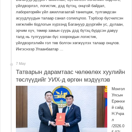
үйлдвэрлэл, логистик, дэд бүтэц, онцгой байдал,
лабораторийн үйл ажиллагаатай танилцаж, тулгамдсан
асуудлуудын талаар санал солилцлоо. Тэрбээр бүсчилсэн
хөгжлийн бодлогын хүрээнд Багануур дүүргийн ус, дулаан,
эрчим хүч, төмөр замын суурь дэд бүтэц бүрдсэн давуу
талд нь тулгуурлан бүс хоорондын логистик,
үйлдвэрлэлийн гол төв болгон хөгжүүлэх талаар онцлов.
Ингэснээр Улаанбаатар …
7 May
Татварын дарамтаас чөлөөлөх хуулийн
төслүүдийг УИХ-д өргөн мэдүүлэв
Монгол
Улсын
Ерөнхи
й сайд
Н.Учра
л
/2026.0