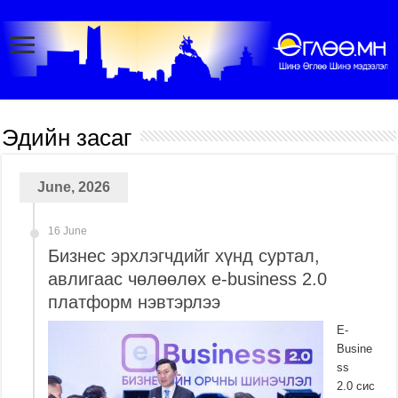
Эдийн засаг
June, 2026
16 June
Бизнес эрхлэгчдийг хүнд суртал,
авлигаас чөлөөлөх е-business 2.0
платформ нэвтэрлээ
E-
Busine
ss
2.0 сис