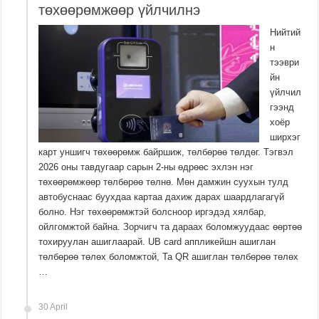
төхөөрөмжөөр үйлчилнэ
Нийтий
н
тээври
йн
үйлчил
гээнд
хоёр
ширхэг
карт уншигч төхөөрөмж байршиж, төлбөрөө төлдөг. Тэгвэл
2026 оны тавдугаар сарын 2-ны өдрөөс эхлэн нэг
төхөөрөмжөөр төлбөрөө төлнө. Мөн дамжин суухын тулд
автобуснаас буухдаа картаа дахиж дарах шаардлагагүй
болно. Нэг төхөөрөмжтэй болсноор иргэдэд хялбар,
ойлгомжтой байна. Зорчигч та дараах боломжуудаас өөртөө
тохируулан ашиглаарай. UB card аппликейшн ашиглан
төлбөрөө төлөх боломжтой, Та QR ашиглан төлбөрөө төлөх
…
30 April