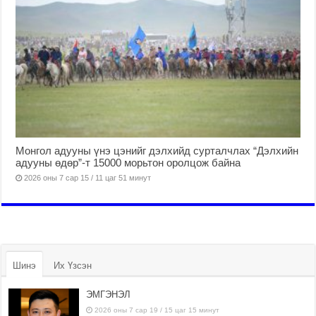
Монгол адууны үнэ цэнийг дэлхийд сурталчлах “Дэлхийн
адууны өдөр”-т 15000 морьтон оролцож байна
2026 оны 7 сар 15 / 11 цаг 51 минут
Шинэ
Их Үзсэн
ЭМГЭНЭЛ
2026 оны 7 сар 19 / 15 цаг 15 минут