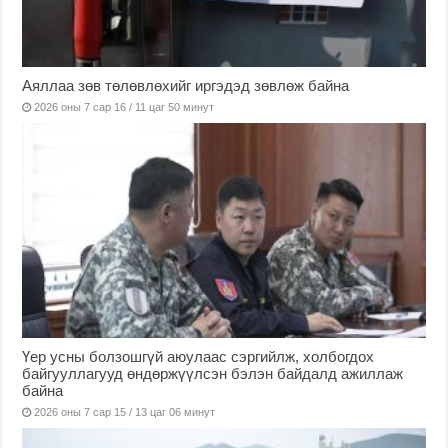
Аяллаа зөв төлөвлөхийг иргэдэд зөвлөж байна
2026 оны 7 сар 16 / 11 цаг 50 минут
Үер усны болзошгүй аюулаас сэргийлж, холбогдох
байгууллагууд өндөржүүлсэн бэлэн байдалд ажиллаж
байна
2026 оны 7 сар 15 / 13 цаг 06 минут