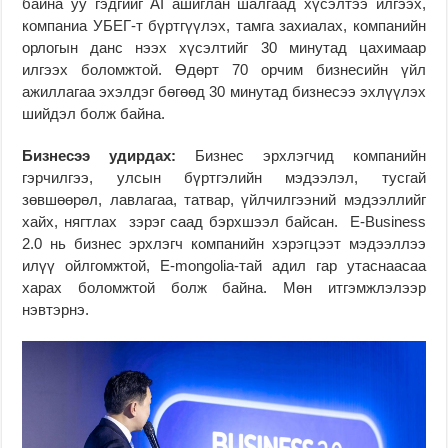
байна уу гэдгийг AI ашиглан шалгаад хүсэлтээ илгээх,
компаниа УБЕГ-т бүртгүүлэх, тамга захиалах, компанийн
орлогын данс нээх хүсэлтийг 30 минутад цахимаар
илгээх боломжтой. Өдөрт 70 орчим бизнесийн үйл
ажиллагаа эхэлдэг бөгөөд 30 минутад бизнесээ эхлүүлэх
шийдэл болж байна.
Бизнесээ удирдах:
Бизнес эрхлэгчид компанийн
гэрчилгээ, улсын бүртгэлийн мэдээлэл, тусгай
зөвшөөрөл, лавлагаа, татвар, үйлчилгээний мэдээллийг
хайх, нягтлах зэрэг саад бэрхшээл байсан. E-Business
2.0 нь бизнес эрхлэгч компанийн хэрэгцээт мэдээллээ
илүү ойлгомжтой, E-mongolia-тай адил гар утаснаасаа
харах боломжтой болж байна. Мөн итгэмжлэлээр
нэвтэрнэ.