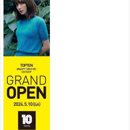
байгууллагууд дараах
хуваарийн дагуу ажиллана
2026 оны 7 сар 15 / 11 цаг 18 минут
Үндэсний их баяр наадам
эхэллээ
2026 оны 7 сар 15 / 11 цаг 14 минут
Үер усны аюулаас сэргийлж, нийслэлийн Онцгой
байдлын газрын 162 алба хаагч үүрэг гүйцэтгэж
байна
2026 оны 7 сар 15 / 11 цаг 07 минут
Үндэсний их сурын харваанд 850 харваач цэц
мэргэнээ сорьж байна
2026 оны 7 сар 15 / 11 цаг 03 минут
Төв цэнгэлдэхийн эргэн тойронд
2026 оны 7 сар 15 / 10 цаг 58 минут
Үндэсний их баяр наадмын шагайн харваа
насанд хүрэгчдийн багийн харваагаар
үргэлжилж байна
2026 оны 7 сар 15 / 10 цаг 52 минут