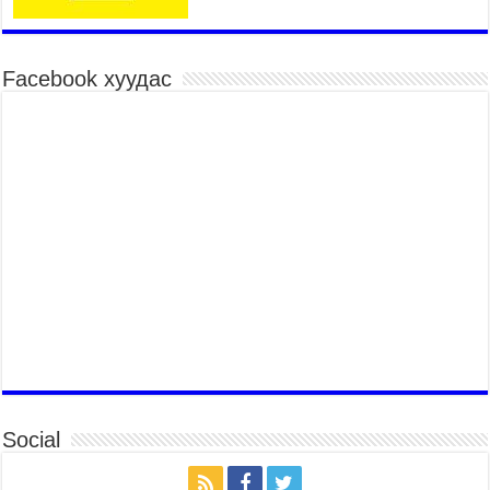
Үндэсний их баяр наадмын хүчит бөхийн
барилдаан эхэллээ
2026 оны 7 сар 15 / 10 цаг 46 минут
Facebook хуудас
Үндэсний хувцасны өдрийг тохиолдуулан
“Дээлтэй монгол наадам” боллоо
2026 оны 7 сар 15 / 10 цаг 41 минут
МОНГОЛ УЛСЫН ЕРӨНХИЙ САЙД Н.УЧРАЛ
БАЯР НААДМЫН НЭЭЛТЭД ОРОЛЦОЖ,
НААДАМЧИН ОЛОНД МЭНДЧИЛГЭЭ
ДЭВШҮҮЛЭВ
2026 оны 7 сар 14 / 17 цаг 56 минут
МОНГОЛ УЛСЫН ЕРӨНХИЙ САЙД Н.УЧРАЛ
БҮГД НАЙРАМДАХ СОЛОНГОС УЛСЫН
ЕРӨНХИЙЛӨГЧ И ЖЭ МЁН-Д БАРААЛХАВ
2026 оны 7 сар 14 / 17 цаг 51 минут
ТӨРИЙН ДАЛБААНЫ ӨДӨРТ ЗОРИУЛСАН
ЦЭРГИЙН ЁСЛОЛЫН ЖАГСААЛ БОЛЛОО
Social
2026 оны 7 сар 14 / 17 цаг 47 минут
Өв соёлоо тээж яваа уяачдын галаар УИХ-ын
дарга С.Бямбацогт зочлон баяр хүргэв