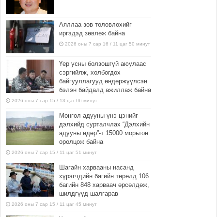
Аяллаа зөв төлөвлөхийг
иргэдэд зөвлөж байна
2026 оны 7 сар 16 / 11 цаг 50 минут
Үер усны болзошгүй аюулаас
сэргийлж, холбогдох
байгууллагууд өндөржүүлсэн
бэлэн байдалд ажиллаж байна
2026 оны 7 сар 15 / 13 цаг 06 минут
Монгол адууны үнэ цэнийг
дэлхийд сурталчлах “Дэлхийн
адууны өдөр”-т 15000 морьтон
оролцож байна
2026 оны 7 сар 15 / 11 цаг 51 минут
Шагайн харвааны насанд
хүрэгчдийн багийн төрөлд 106
багийн 848 харваач өрсөлдөж,
шилдгүүд шалгарав
2026 оны 7 сар 15 / 11 цаг 45 минут