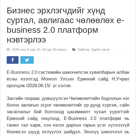
Бизнес эрхлэгчдийг хүнд
суртал, авлигаас чөлөөлөх е-
business 2.0 платформ
нэвтэрлээ
2026 оны 6 сар 16 / 10 цаг 54 минут
Нийгэм
,
Эдийн засаг
E-Business 2.0
системийн шинэчилсэн хувилбарын албан
ёсны нээлтэд Монгол Улсын Ерөнхий сайд Н.Учрал
оролцож /2026.06.15/ үг хэлэв.
Засгийн газраас дэвшүүлсэн Чөлөөлөлтийн бодлогын нэг
болох авлигын эсрэг чөлөөлөлтийг үр дүнд хүргэж, сайн
засаглалыг бий болгоход цахимжилт чухал үүрэгтэйг
Ерөнхий сайд онцлоод, E-Business 2.0 платформ нь
танил тал харж, хэн нэгэн даргын гарын үсэг хүлээхгүй
бизнесээ шууд эхлүүлэх шийдэл. Энэхүү шинэчлэл нь