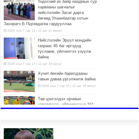
Үндэсний их баяр наадмын сур
харвааны шагналыг
нийслэлийн Засаг дарга
бөгөөд Улаанбаатар хотын
Захирагч Б.Пүрэвдагва гардууллаа
2026 оны 7 сар 15 / 11 цаг 41 минут
Нийслэлийн Эрүүл мэндийн
газраас 45 баг иргэдэд
тусламж, үйлчилгээ үзүүлж
байна
2026 оны 7 сар 15 / 11 цаг 30 минут
Хүчит бөхийн барилдааны
тавын даваа үргэлжилж байна
2026 оны 7 сар 15 / 11 цаг 26 минут
Төв цэнгэлдэх орчмын
цэвэрлэгээ, үйлчилгээнд 161
ажилтан, 27 техниктэй
ажиллаж байна
2026 оны 7 сар 15 / 11 цаг 22 минут
Наадмын амралтын өдрүүдэд
нийслэлийн эрүүл мэндийн