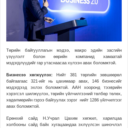
Төрийн байгууллагын мэдээ, макро эдийн засгийн
үзүүлэлт болон өөрийн компанид хамаатай
мэдэгдлүүдийг гар утаснаасаа хүлээн авах боломжтой.
Бизнесээ хөгжүүлэх:
Нийт 381 төрлийн зөвшөөрөл
байгаагаас 321-ийг нь цахимаар авах, 146 бизнесийг
мэдэгдээд эхлэх боломжтой. ААН хооронд тээврийн
хэрэгсэл шилжүүлэх, төрийн үйлчилгээний төлбөр төлөх,
хөдөлмөрийн гэрээ байгуулах зэрэг нийт 1286 үйлчилгээг
авах боломжтой.
Ерөнхий сайд Н.Учрал Цахим хөгжил, харилцаа
холбооны сайд байх хугацаандаа эхлүүлсэн шинэчлэл