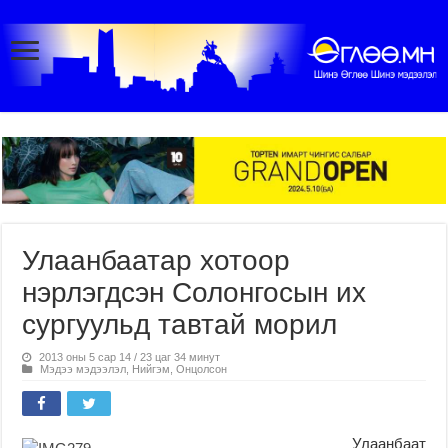
Улаанбаатар хотоор
нэрлэгдсэн Солонгосын их
сургуульд тавтай морил
2013 оны 5 сар 14 / 23 цаг 34 минут
Мэдээ мэдээлэл
,
Нийгэм
,
Онцолсон
Улаанбаат