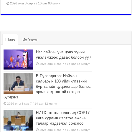
2026 оны 8 сар 7 / 10 цаг 08 минут
Шинэ
Их Үзсэн
Нэг лайкны үнэ цэнэ хүний
үнэлэмжээс давах болсон уу?
2026 оны 8 сар 7 / 15 цаг 45 минут
Б.Пүрэвдагва: Найман
салбарын 103 үйлчилгээний
бүртгэлийг цуцалснаар бизнес
эрхлэхэд таатай нөхцөл
бүрдэнэ
2026 оны 8 сар 7 / 14 цаг 32 минут
НИТХ-ын төлөөлөгчид COP17
бага хурлын бэлтгэл ажлын
талаар мэдээлэл сонслоо
2026 оны 8 сар 7 / 10 цаг 58 минут