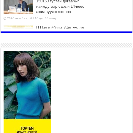
150150 тусгай дугаарыг
наймдугаар сарын 14-нөөс
ажиллуулж эхэлнэ
2026 оны 8 сар 6 / 16 цаг 38 минут
Н.Номтойбаяр: Аймгуудад
тулгамдаж буй асуудлуудыг
долоо хоног бүр Засгийн
газрын хуралдаанд
танилцуулж, шийдвэрлүүлнэ
2026 оны 8 сар 6 / 16 цаг 34 минут
УИХ-ын дарга С.Бямбацогт
төрийг төлөөлөн Сутай
хайрхны тэнгэрийг тахих
төрийн тахилгад оролцлоо
2026 оны 8 сар 6 / 16 цаг 30 минут
Байнгын хорооны дарга Г.Тэмүүлэн тэргүүтэй
УИХ-ын гишүүд БНСУ-ын Үндэсний Ассамблейн
гишүүдийг хүлээн авч уулзав
2026 оны 8 сар 6 / 16 цаг 24 минут
“Туул усан цогцолбор” төслийн нэгдүгээр шатны
ТЭЗҮ-ийг боловсруулах ажил 90 хувийн