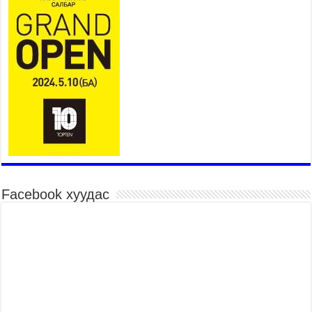
гүйцэтгэлтэй байна
2026 оны 8 сар 6 / 14 цаг 14 минут
Татварын өрийг барагдуулахдаа орлогын 30
хувийг татвар төлөгчид үлдээхээр хуульчилж,
татварын тайлангаа залруулах хугацааг хоёр
жил болгон сунгажээ
2026 оны 8 сар 6 / 14 цаг 10 минут
Нэгдүгээр хорооллын арын замыг наймдугаар
сарын 6-ны 23:00 цагаас түр хааж, борооны ус
зайлуулах шугамын хөндлөн сэтэлгээ хийнэ
2026 оны 8 сар 6 / 11 цаг 40 минут
Өвөлжилтийн бэлтгэл ажлын хүрээнд Шадар
сайд Н.Номтойбаяр Дорноговь аймагт ажиллав
Facebook хуудас
2026 оны 8 сар 6 / 9 цаг 25 минут
Өвөлжилтийн бэлтгэл ажлын хүрээнд Шадар
сайд Н.Номтойбаяр Дорнод аймагт ажиллав
2026 оны 8 сар 5 / 18 цаг 19 минут
Бүх шатанд хэмнэлтийн горимд шилжиж, найр
наадам, зөвлөгөөн, гадаад томилолтыг
хориглолоо