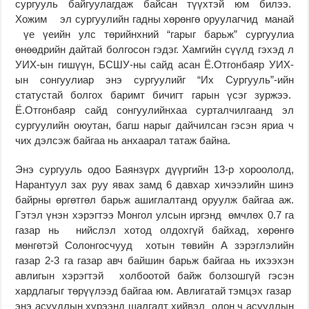
сургууль байгуулагдаж байсан түүхтэй юм билээ.
Хожим эл сургуулийн гадны хөрөнгө оруулагчид манай
үе үеийн улс төрийнхний “гарыг барьж” сургуулиа
өнөөдрийн дайтай болгосон гэдэг. Хамгийн сүүлд гэхэд л
УИХ-ын гишүүн, БСШУ-ны сайд асан Ё.Отгонбаяр УИХ-
ын сонгуулиар энэ сургуулийг “Их Сургууль”-ийн
статустай болгох баримт бичигт гарын үсэг зуржээ.
Ё.Отгонбаяр сайд сонгуулийнхаа сурталчилгаанд эл
сургуулийн оюутан, багш нарыг дайчилсан гэсэн яриа ч
чих дэлсэж байгаа нь анхаарал татаж байна.
Энэ сургууль одоо Баянзүрх дүүргийн 13-р хороололд,
Нарантуул зах руу явах замд 6 давхар хичээлийн шинэ
байрны өргөтгөл барьж ашиглалтанд оруулж байгаа аж.
Гэтэл үнэн хэрэгтээ Монгол улсын иргэнд өмчлөх 0.7 га
газар нь нийслэл хотод олдохгүй байхад, хөрөнгө
мөнгөтэй Солонгосчууд хотын төвийн А зэрэглэлийн
газар 2-3 га газар авч байшин барьж байгаа нь ихээхэн
авлигын хэрэгтэй холбоотой байж болзошгүй гэсэн
хардлагыг төрүүлээд байгаа юм. Авлигатай тэмцэх газар
энэ асуудлын хүрээнд шалгалт хийвэл олон ч асуудлын