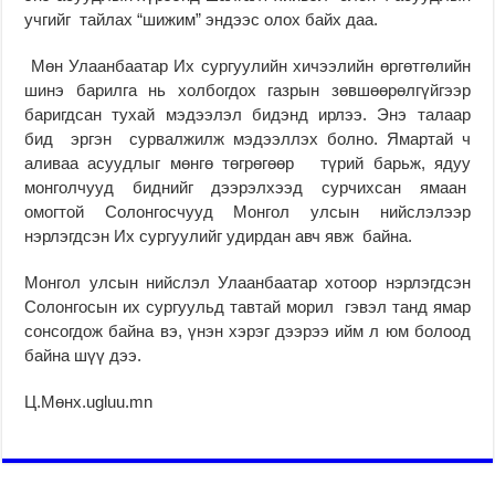
учгийг тайлах “шижим” эндээс олох байх даа.
Мөн Улаанбаатар Их сургуулийн хичээлийн өргөтгөлийн
шинэ барилга нь холбогдох газрын зөвшөөрөлгүйгээр
баригдсан тухай мэдээлэл бидэнд ирлээ. Энэ талаар
бид эргэн сурвалжилж мэдээллэх болно. Ямартай ч
аливаа асуудлыг мөнгө төгрөгөөр түрий барьж, ядуу
монголчууд биднийг дээрэлхээд сурчихсан ямаан
омогтой Солонгосчууд Монгол улсын нийслэлээр
нэрлэгдсэн Их сургуулийг удирдан авч явж байна.
Монгол улсын нийслэл Улаанбаатар хотоор нэрлэгдсэн
Солонгосын их сургуульд тавтай морил гэвэл танд ямар
сонсогдож байна вэ, үнэн хэрэг дээрээ ийм л юм болоод
байна шүү дээ.
Ц.Мөнх.ugluu.mn