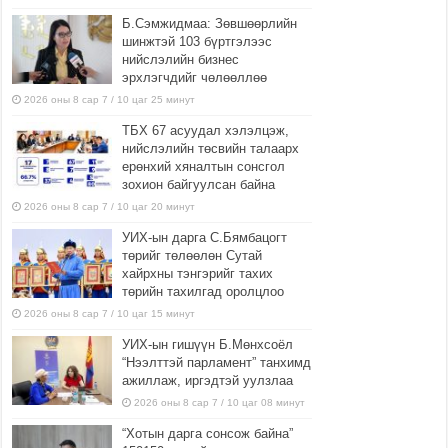
Б.Сэмжидмаа: Зөвшөөрлийн
шинжтэй 103 бүртгэлээс
нийслэлийн бизнес
эрхлэгчдийг чөлөөллөө
2026 оны 8 сар 7 / 10 цаг 25 минут
ТБХ 67 асуудал хэлэлцэж,
нийслэлийн төсвийн талаарх
ерөнхий хяналтын сонсгол
зохион байгуулсан байна
2026 оны 8 сар 7 / 10 цаг 20 минут
УИХ-ын дарга С.Бямбацогт
төрийг төлөөлөн Сутай
хайрхны тэнгэрийг тахих
төрийн тахилгад оролцлоо
2026 оны 8 сар 7 / 10 цаг 15 минут
УИХ-ын гишүүн Б.Мөнхсоёл
“Нээлттэй парламент” танхимд
ажиллаж, иргэдтэй уулзлаа
2026 оны 8 сар 7 / 10 цаг 08 минут
“Хотын дарга сонсож байна”