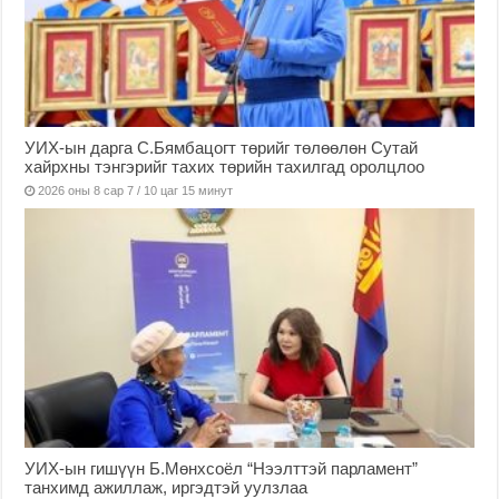
УИХ-ын дарга С.Бямбацогт төрийг төлөөлөн Сутай
хайрхны тэнгэрийг тахих төрийн тахилгад оролцлоо
2026 оны 8 сар 7 / 10 цаг 15 минут
УИХ-ын гишүүн Б.Мөнхсоёл “Нээлттэй парламент”
танхимд ажиллаж, иргэдтэй уулзлаа