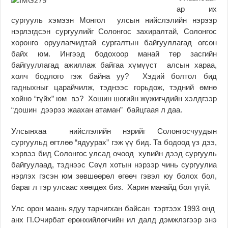
ар их
сургууль хэмээн Монгол улсын нийслэлийн нэрээр
нэрлэгдсэн сургуулийг Солонгос захиралтай, Солонгос
хөрөнгө оруулагчидтай сургалтын байгууллагад өгсөн
байх юм. Ингээд бодохоор манай төр засгийн
байгууллагад ажиллаж байгаа хүмүүст алсын хараа,
холч бодлого гэж байна уу? Хэдий болтол бид
гадныхныг царайчилж, тэднээс горьдож, тэдний өмнө
хойно “гүйх” юм вэ? Хошин шогийн жүжигчдийн хэлдгээр
“дошин дээрээ жаахан атаман” байцгаая л даа.
Улсынхаа нийслэлийн нэрийг Солонгосчуудын
сургуульд өгтлөө “ядуурах” гэж үү бид. Та бодоод үз дээ,
хэрвээ бид Солонгос улсад очоод хувийн дээд сургууль
байгуулаад, тэднээс Сөүл хотын нэрээр чинь сургуулиа
нэрлэх гэсэн юм зөвшөөрөл өгөөч гэвэл юу болох бол,
бараг л тэр улсаас хөөгдөх биз. Харин манайд бол үгүй.
Улс орон маань ядуу тарчигхан байсан тэртээх 1993 онд
анх П.Очирбат ерөнхийлөгчийн ил далд дэмжлэгээр энэ