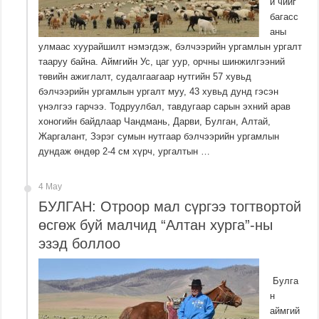
й чийг
багасс
аны
улмаас хуурайшилт нэмэгдэж, бэлчээрийн ургамлын ургалт
тааруу байна. Аймгийн Ус, цаг уур, орчны шинжилгээний
төвийн ажиглалт, судалгаагаар нутгийн 57 хувьд
бэлчээрийн ургамлын ургалт муу, 43 хувьд дунд гэсэн
үнэлгээ гарчээ. Тодруулбал, тавдугаар сарын эхний арав
хоногийн байдлаар Чандмань, Дарви, Булган, Алтай,
Жаргалант, Зэрэг сумын нутгаар бэлчээрийн ургамлын
дундаж өндөр 2-4 см хүрч, ургалтын …
4 May
БУЛГАН: Отроор мал сүргээ тогтвортой
өсгөж буй малчид “Алтан хурга”-ны
эзэд боллоо
Булга
н
аймгий