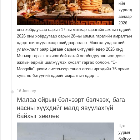
ийн
хуралд
аанаар
2026
оны хоёрдугаар сарын 17-ны мягмар гарагийн ажлын өдрийг
2026 оны хоёрдугаар сарын 28-ны бямба гарагийн амралтын
өдөрт шилжүүлэхээр шийдвэрлэлээ. Монгол үндэстний
уламжлалт баяр Цагаан сарын битүүний өдөр 2026 онд
Мягмар гарагт тохиож байгаатай холбогдуулан иргэдээс
ажлын өдрийг шилжүүлэх хүсэлт гаргах болсон. “E-
Mongolia” цахим системээр санал өгсөн иргэдийн 75 орчим
хувь нь битүүний өдрийг амралтын өдөр …
16 January
Малаа ойрын бэлчээрт бэлчээх, бага
насны хүүхдийг малд явуулахгүй
байхыг зөвлөв
Цаг
уурын
байгуу