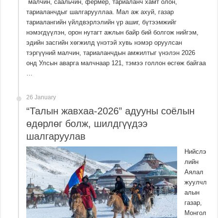
малчин, саальчин, фермер, тариаланч хамт олон,
тариаланчдыг шалгарууллаа. Мал аж ахуй, газар
тариалангийн үйлдвэрлэлийн үр ашиг, бүтээмжийг
нэмэгдүүлэн, орон нутагт ажлын байр бий болгож нийгэм,
эдийн засгийн хөгжилд үнэтэй хувь нэмэр оруулсан
тэргүүний малчин, тариаланчдын амжилтыг үнэлэн 2026
онд Улсын аварга малчнаар 121, тэмээ голлон өсгөж байгаа
…
26 January
“Талын жавхаа-2026” адууны соёлын
өдөрлөг болж, шилдгүүдээ
шалгаруулав
Нийслэ
лийн
Аялал
жуулчл
алын
газар,
Монгол