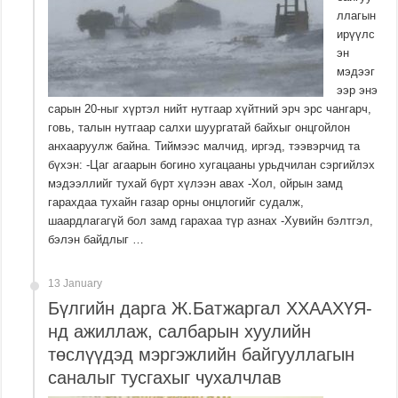
ллагын
ирүүлс
эн
мэдээг
ээр энэ
сарын 20-ныг хүртэл нийт нутгаар хүйтний эрч эрс чангарч,
говь, талын нутгаар салхи шуургатай байхыг онцгойлон
анхааруулж байна. Тиймээс малчид, иргэд, тээвэрчид та
бүхэн: -Цаг агаарын богино хугацааны урьдчилан сэргийлэх
мэдээллийг тухай бүрт хүлээн авах -Хол, ойрын замд
гарахдаа тухайн газар орны онцлогийг судалж,
шаардлагагүй бол замд гарахаа түр азнах -Хувийн бэлтгэл,
бэлэн байдлыг …
13 January
Бүлгийн дарга Ж.Батжаргал ХХААХҮЯ-
нд ажиллаж, салбарын хуулийн
төслүүдэд мэргэжлийн байгууллагын
саналыг тусгахыг чухалчлав