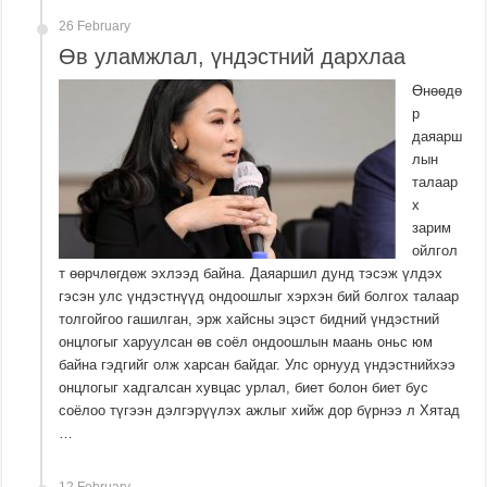
26 February
Өв уламжлал, үндэстний дархлаа
Өнөөдө
р
даяарш
лын
талаар
х
зарим
ойлгол
т өөрчлөгдөж эхлээд байна. Даяаршил дунд тэсэж үлдэх
гэсэн улс үндэстнүүд ондоошлыг хэрхэн бий болгох талаар
толгойгоо гашилган, эрж хайсны эцэст бидний үндэстний
онцлогыг харуулсан өв соёл ондоошлын маань оньс юм
байна гэдгийг олж харсан байдаг. Улс орнууд үндэстнийхээ
онцлогыг хадгалсан хувцас урлал, биет болон биет бус
соёлоо түгээн дэлгэрүүлэх ажлыг хийж дор бүрнээ л Хятад
…