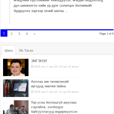
өгөгдлийн хүртээмжийг нэмэгдүүлэх, өгөгдөл мэдээлэлд
дүн шинжилгээ хийж үр дүнг солилцох боломжийг
бүрдүүлэх зэргээр эхний шатны …
1
2
3
4
»
Page 1 of 4
Шинэ
Их Үзсэн
ЭМГЭНЭЛ
2026 оны 7 сар 19 / 15 цаг 15 минут
Аяллаа зөв төлөвлөхийг
иргэдэд зөвлөж байна
2026 оны 7 сар 16 / 11 цаг 50 минут
Үер усны болзошгүй аюулаас
сэргийлж, холбогдох
байгууллагууд өндөржүүлсэн