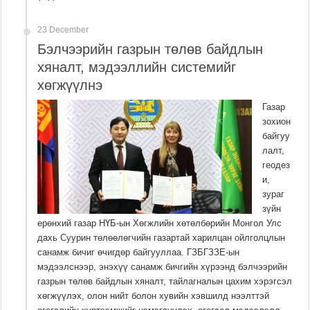
23 December
Бэлчээрийн газрын төлөв байдлын
хяналт, мэдээллийн системийг
хөгжүүлнэ
Газар
зохион
байгуу
лалт,
геодез
и,
зураг
зүйн
ерөнхий газар НҮБ-ын Хөгжлийн хөтөлбөрийн Монгол Улс
дахь Суурин төлөөлөгчийн газартай харилцан ойлголцлын
санамж бичиг өчигдөр байгууллаа. ГЗБГЗЗЕ-ын
мэдээлснээр, энэхүү санамж бичгийн хүрээнд бэлчээрийн
газрын төлөв байдлын хяналт, тайлагналын цахим хэрэгсэл
хөгжүүлэх, олон нийт болон хувийн хэвшилд нээлттэй