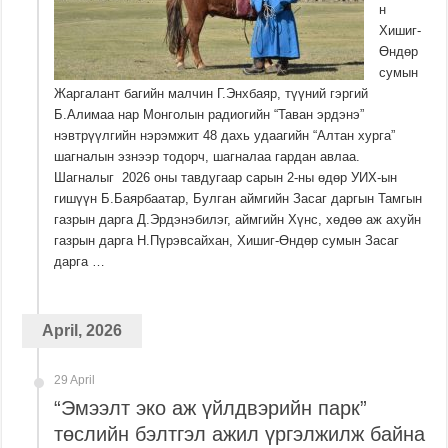
н
Хишиг-
Өндөр
сумын
Жаргалант багийн малчин Г.Энхбаяр, түүний гэргий
Б.Алимаа нар Монголын радиогийн “Таван эрдэнэ”
нэвтрүүлгийн нэрэмжит 48 дахь удаагийн “Алтан хурга”
шагналын эзнээр тодорч, шагналаа гардан авлаа.
Шагналыг 2026 оны тавдугаар сарын 2-ны өдөр УИХ-ын
гишүүн Б.Баярбаатар, Булган аймгийн Засаг даргын Тамгын
газрын дарга Д.Эрдэнэбилэг, аймгийн Хүнс, хөдөө аж ахуйн
газрын дарга Н.Пүрэвсайхан, Хишиг-Өндөр сумын Засаг
дарга …
April, 2026
29 April
“Эмээлт эко аж үйлдвэрийн парк”
төслийн бэлтгэл ажил үргэлжилж байна