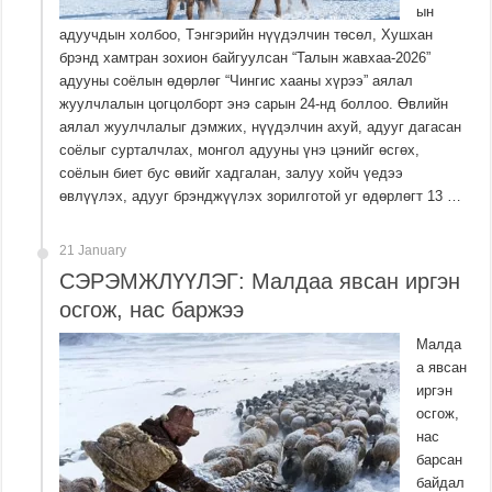
ын
адуучдын холбоо, Тэнгэрийн нүүдэлчин төсөл, Хушхан
брэнд хамтран зохион байгуулсан “Талын жавхаа-2026”
адууны соёлын өдөрлөг “Чингис хааны хүрээ” аялал
жуулчлалын цогцолборт энэ сарын 24-нд боллоо. Өвлийн
аялал жуулчлалыг дэмжих, нүүдэлчин ахуй, адууг дагасан
соёлыг сурталчлах, монгол адууны үнэ цэнийг өсгөх,
соёлын биет бус өвийг хадгалан, залуу хойч үедээ
өвлүүлэх, адууг брэнджүүлэх зорилготой уг өдөрлөгт 13 …
21 January
СЭРЭМЖЛҮҮЛЭГ: Малдаа явсан иргэн
осгож, нас баржээ
Малда
а явсан
иргэн
осгож,
нас
барсан
байдал