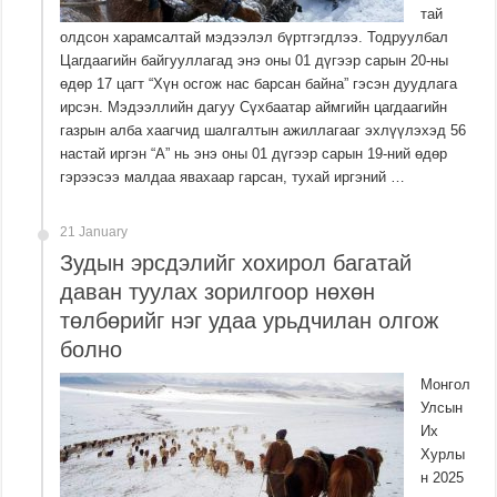
тай
олдсон харамсалтай мэдээлэл бүртгэгдлээ. Тодруулбал
Цагдаагийн байгууллагад энэ оны 01 дүгээр сарын 20-ны
өдөр 17 цагт “Хүн осгож нас барсан байна” гэсэн дуудлага
ирсэн. Мэдээллийн дагуу Сүхбаатар аймгийн цагдаагийн
газрын алба хаагчид шалгалтын ажиллагааг эхлүүлэхэд 56
настай иргэн “А” нь энэ оны 01 дүгээр сарын 19-ний өдөр
гэрээсээ малдаа явахаар гарсан, тухай иргэний …
21 January
Зудын эрсдэлийг хохирол багатай
даван туулах зорилгоор нөхөн
төлбөрийг нэг удаа урьдчилан олгож
болно
Монгол
Улсын
Их
Хурлы
н 2025