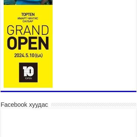
2026 оны 7 сар 15 / 11 цаг 07 минут
Үндэсний их сурын харваанд 850 харваач цэц
мэргэнээ сорьж байна
2026 оны 7 сар 15 / 11 цаг 03 минут
Төв цэнгэлдэхийн эргэн тойронд
2026 оны 7 сар 15 / 10 цаг 58 минут
Үндэсний их баяр наадмын шагайн харваа
насанд хүрэгчдийн багийн харваагаар
үргэлжилж байна
2026 оны 7 сар 15 / 10 цаг 52 минут
Үндэсний их баяр наадмын хүчит бөхийн
барилдаан эхэллээ
2026 оны 7 сар 15 / 10 цаг 46 минут
Үндэсний хувцасны өдрийг тохиолдуулан
Facebook хуудас
“Дээлтэй монгол наадам” боллоо
2026 оны 7 сар 15 / 10 цаг 41 минут
МОНГОЛ УЛСЫН ЕРӨНХИЙ САЙД Н.УЧРАЛ
БАЯР НААДМЫН НЭЭЛТЭД ОРОЛЦОЖ,
НААДАМЧИН ОЛОНД МЭНДЧИЛГЭЭ