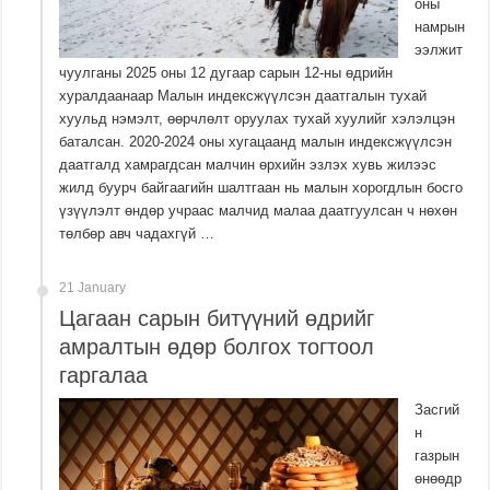
оны
намрын
ээлжит
чуулганы 2025 оны 12 дугаар сарын 12-ны өдрийн
хуралдаанаар Малын индексжүүлсэн даатгалын тухай
хуульд нэмэлт, өөрчлөлт оруулах тухай хуулийг хэлэлцэн
баталсан. 2020-2024 оны хугацаанд малын индексжүүлсэн
даатгалд хамрагдсан малчин өрхийн эзлэх хувь жилээс
жилд буурч байгаагийн шалтгаан нь малын хорогдлын босго
үзүүлэлт өндөр учраас малчид малаа даатгуулсан ч нөхөн
төлбөр авч чадахгүй …
21 January
Цагаан сарын битүүний өдрийг
амралтын өдөр болгох тогтоол
гаргалаа
Засгий
н
газрын
өнөөдр