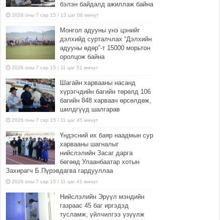
бэлэн байдалд ажиллаж байна
2026 оны 7 сар 15 / 13 цаг 06 минут
Монгол адууны үнэ цэнийг
дэлхийд сурталчлах “Дэлхийн
адууны өдөр”-т 15000 морьтон
оролцож байна
2026 оны 7 сар 15 / 11 цаг 51 минут
Шагайн харвааны насанд
хүрэгчдийн багийн төрөлд 106
багийн 848 харваач өрсөлдөж,
шилдгүүд шалгарав
2026 оны 7 сар 15 / 11 цаг 45 минут
Үндэсний их баяр наадмын сур
харвааны шагналыг
нийслэлийн Засаг дарга
бөгөөд Улаанбаатар хотын
Захирагч Б.Пүрэвдагва гардууллаа
2026 оны 7 сар 15 / 11 цаг 41 минут
Нийслэлийн Эрүүл мэндийн
газраас 45 баг иргэдэд
тусламж, үйлчилгээ үзүүлж