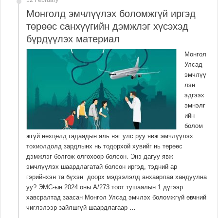
12 February
Монголд эмчлүүлэх боломжгүй иргэд
төрөөс санхүүгийн дэмжлэг хүсэхэд
бүрдүүлэх материал
Монгол
Улсад
эмчлүү
лэн
эдгээх
эмнэлг
ийн
болом
жгүй нөхцөлд гадаадын аль нэг улс руу явж эмчлүүлэх
тохиолдолд зардлынх нь тодорхой хувийг нь төрөөс
дэмжлэг болгож олгохоор болсон. Энэ дагуу явж
эмчлүүлэх шаардлагатай болсон иргэд, тэдний ар
гэрийнхэн та бүхэн доорх мэдээлэлд анхаарлаа хандуулна
уу? ЭМС-ын 2024 оны А/273 тоот тушаалын 1 дүгээр
хавсралтад заасан Монгол Улсад эмчлэх боломжгүй өвчний
чиглэлээр зайлшгүй шаардлагаар …