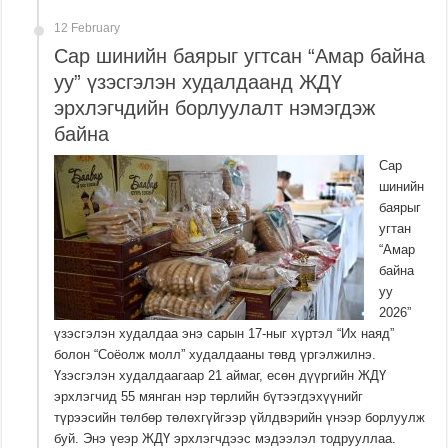
12 February
Сар шинийн баярыг угтсан “Амар байна
уу” үзэсгэлэн худалдаанд ЖДҮ
эрхлэгчдийн борлуулалт нэмэгдэж
байна
Сар
шинийн
баярыг
угтан
“Амар
байна
уу
2026”
үзэсгэлэн худалдаа энэ сарын 17-ныг хүртэл “Их наяд”
болон “Соёолж молл” худалдааны төвд үргэлжилнэ.
Үзэсгэлэн худалдаагаар 21 аймаг, есөн дүүргийн ЖДҮ
эрхлэгчид 55 мянган нэр төрлийн бүтээгдэхүүнийг
түрээсийн төлбөр төлөхгүйгээр үйлдвэрийн үнээр борлуулж
буй. Энэ үеэр ЖДҮ эрхлэгчдээс мэдээлэл тодрууллаа.