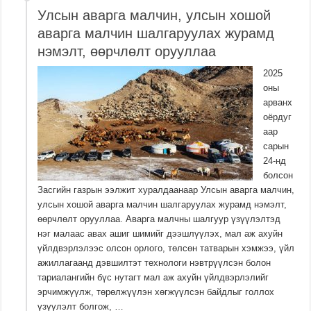
Улсын аварга малчин, улсын хошой
аварга малчин шалгаруулах журамд
нэмэлт, өөрчлөлт орууллаа
2025
оны
арванх
оёрдуг
аар
сарын
24-нд
болсон
Засгийн газрын ээлжит хуралдаанаар Улсын аварга малчин,
улсын хошой аварга малчин шалгаруулах журамд нэмэлт,
өөрчлөлт орууллаа. Аварга малчны шалгуур үзүүлэлтэд
нэг малаас авах ашиг шимийг дээшлүүлэх, мал аж ахуйн
үйлдвэрлэлээс олсон орлого, төлсөн татварын хэмжээ, үйл
ажиллагаанд дэвшилтэт технологи нэвтрүүлсэн болон
тариалангийн бүс нутагт мал аж ахуйн үйлдвэрлэлийг
эрчимжүүлж, төрөлжүүлэн хөгжүүлсэн байдлыг голлох
үзүүлэлт болгож, …