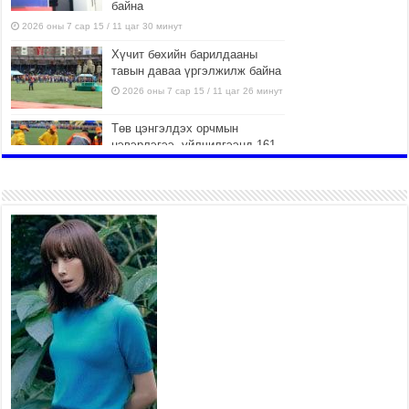
байна
2026 оны 7 сар 15 / 11 цаг 30 минут
Хүчит бөхийн барилдааны
тавын даваа үргэлжилж байна
2026 оны 7 сар 15 / 11 цаг 26 минут
Төв цэнгэлдэх орчмын
цэвэрлэгээ, үйлчилгээнд 161
ажилтан, 27 техниктэй
ажиллаж байна
2026 оны 7 сар 15 / 11 цаг 22 минут
Наадмын амралтын өдрүүдэд
нийслэлийн эрүүл мэндийн
байгууллагууд дараах
хуваарийн дагуу ажиллана
2026 оны 7 сар 15 / 11 цаг 18 минут
Үндэсний их баяр наадам эхэллээ
2026 оны 7 сар 15 / 11 цаг 14 минут
Үер усны аюулаас сэргийлж, нийслэлийн Онцгой
байдлын газрын 162 алба хаагч үүрэг гүйцэтгэж
байна