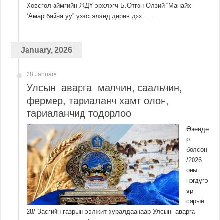
Хөвсгөл аймгийн ЖДҮ эрхлэгч Б.Отгон-Өлзий “Манайх
“Амар байна уу” үзэсгэлэнд дөрөв дэх …
January, 2026
28 January
Улсын аварга малчин, саальчин,
фермер, тариаланч хамт олон,
тариаланчид тодорлоо
Өнөөдө
р
болсон
/2026
оны
нэгдүгэ
эр
сарын
28/ Засгийн газрын ээлжит хуралдаанаар Улсын аварга