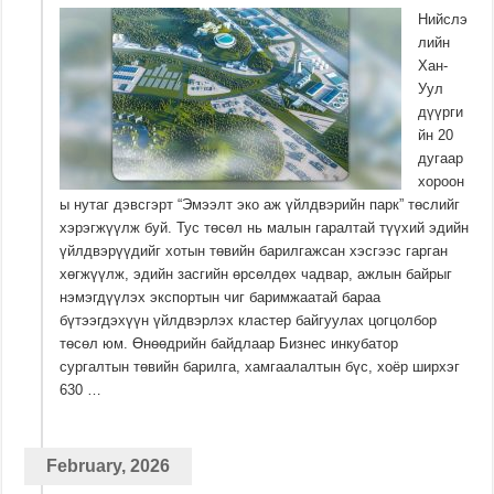
Нийслэ
лийн
Хан-
Уул
дүүрги
йн 20
дугаар
хороон
ы нутаг дэвсгэрт “Эмээлт эко аж үйлдвэрийн парк” төслийг
хэрэгжүүлж буй. Тус төсөл нь малын гаралтай түүхий эдийн
үйлдвэрүүдийг хотын төвийн барилгажсан хэсгээс гарган
хөгжүүлж, эдийн засгийн өрсөлдөх чадвар, ажлын байрыг
нэмэгдүүлэх экспортын чиг баримжаатай бараа
бүтээгдэхүүн үйлдвэрлэх кластер байгуулах цогцолбор
төсөл юм. Өнөөдрийн байдлаар Бизнес инкубатор
сургалтын төвийн барилга, хамгаалалтын бүс, хоёр ширхэг
630 …
February, 2026