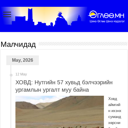
Малчидад
May, 2026
12 May
ХОВД: Нутгийн 57 хувьд бэлчээрийн
ургамлын ургалт муу байна
Ховд
аймгий
н ихэнх
суманд
хөрсни