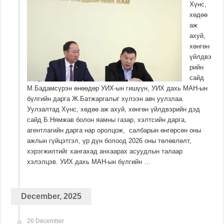
Хүнс,
хөдөө
аж
ахуй,
хөнгөн
үйлдвэ
рийн
сайд
М.Бадамсүрэн өнөөдөр УИХ-ын гишүүн, УИХ дахь МАН-ын
бүлгийн дарга Ж.Батжаргалыг хүлээн авч уулзлаа.
Уулзалтад Хүнс, хөдөө аж ахуй, хөнгөн үйлдвэрийн дэд
сайд Б.Нямжав болон яамны газар, хэлтсийн дарга,
агентлагийн дарга нар оролцож, салбарын өнгөрсөн оны
ажлын гүйцэтгэл, үр дүн болоод 2026 оны төлөвлөлт,
хэрэгжилтийг хангахад анхаарах асуудлын талаар
хэлэлцэв. УИХ дахь МАН-ын бүлгийн …
December, 2025
26 December