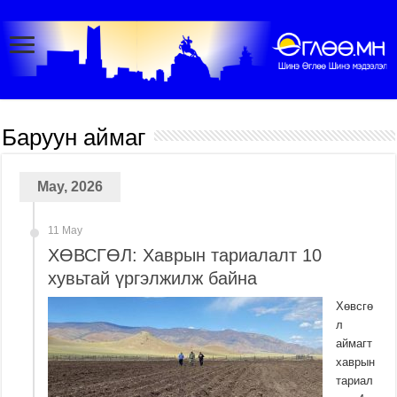
Баруун аймаг
May, 2026
11 May
ХӨВСГӨЛ: Хаврын тариалалт 10
хувьтай үргэлжилж байна
Хөвсгө
л
аймагт
хаврын
тариал