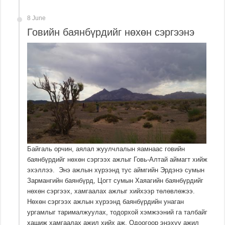
8 June
Говийн баянбүрдийг нөхөн сэргээнэ
Байгаль орчин, аялал жуулчлалын яамнаас говийн
баянбүрдийг нөхөн сэргээх ажлыг Говь-Алтай аймагт хийж
эхэллээ. Энэ ажлын хүрээнд тус аймгийн Эрдэнэ сумын
Зармангийн баянбүрд, Цогт сумын Хаяагийн баянбүрдийг
нөхөн сэргээх, хамгаалах ажлыг хийхээр төлөвлөжээ.
Нөхөн сэргээх ажлын хүрээнд баянбүрдийн унаган
ургамлыг тарималжуулах, тодорхой хэмжээний га талбайг
хашиж хамгаалах ажил хийх аж. Одоогоор энэхүү ажил