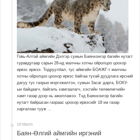
Говь-Алтай аймгийн Дэлгэр сумын Баянхонгор багийн нутагт
гуравдугаар сарын 28-нд малчны хотны ойролцоо цоохор
ирвэс иржээ. Тодруулбал, тус аймгийн БОАЖГ-т малчны
хотны ойролцоо цоохор ирвэс байгаа тухай дуудлага ирсний
дагуу тус газрын мэргэжилтэн, сумын Засаг дарга, БОХУ-
ын байцаагч, байгаль хамгаалагч, хэсгийн төлөөлөгчийн
хамт газар дээр нь ажиллажээ. Тэд Баянхонгор багийн
нутагт байршсан газраас цоохор ирвэсийг 18 км газар
харгалзан тууж …
18 March
Баян-Өлгий аймгийн иргэний