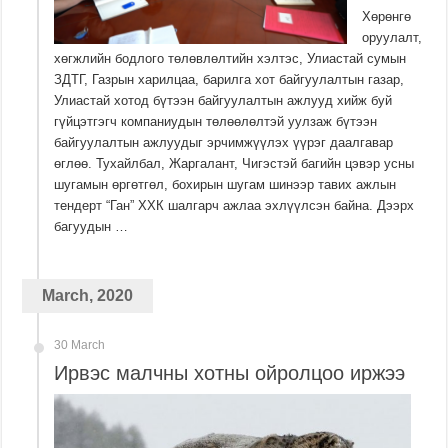
Хөрөнгө
оруулалт,
хөгжлийн бодлого төлөвлөлтийн хэлтэс, Улиастай сумын
ЗДТГ, Газрын харилцаа, барилга хот байгуулалтын газар,
Улиастай хотод бүтээн байгуулалтын ажлууд хийж буй
гүйцэтгэгч компаниудын төлөөлөлтэй уулзаж бүтээн
байгуулалтын ажлуудыг эрчимжүүлэх үүрэг даалгавар
өглөө. Тухайлбал, Жаргалант, Чигэстэй багийн цэвэр усны
шугамын өргөтгөл, бохирын шугам шинээр тавих ажлын
тендерт “Ган” ХХК шалгарч ажлаа эхлүүлсэн байна. Дээрх
багуудын …
March, 2020
30 March
Ирвэс малчны хотны ойролцоо иржээ