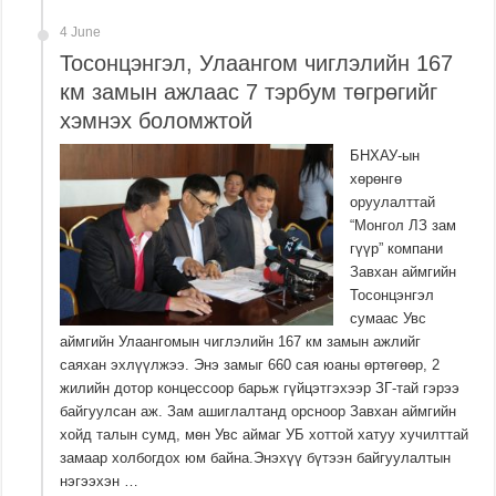
4 June
Тосонцэнгэл, Улаангом чиглэлийн 167
км замын ажлаас 7 тэрбум төгрөгийг
хэмнэх боломжтой
БНХАУ-ын
хөрөнгө
оруулалттай
“Монгол ЛЗ зам
гүүр” компани
Завхан аймгийн
Тосонцэнгэл
сумаас Увс
аймгийн Улаангомын чиглэлийн 167 км замын ажлийг
саяхан эхлүүлжээ. Энэ замыг 660 сая юаны өртөгөөр, 2
жилийн дотор концессоор барьж гүйцэтгэхээр ЗГ-тай гэрээ
байгуулсан аж. Зам ашиглалтанд орсноор Завхан аймгийн
хойд талын сумд, мөн Увс аймаг УБ хоттой хатуу хучилттай
замаар холбогдох юм байна.Энэхүү бүтээн байгуулалтын
нэгээхэн …