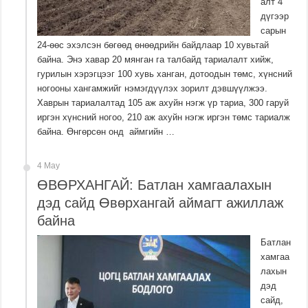
алт 4
дүгээр
сарын
24-өөс эхэлсэн бөгөөд өнөөдрийн байдлаар 10 хувьтай
байна. Энэ хавар 20 мянган га талбайд тариалалт хийж,
гурилын хэрэгцээг 100 хувь ханган, дотоодын төмс, хүнсний
ногооны хангамжийг нэмэгдүүлэх зорилт дэвшүүлжээ.
Хаврын тариалалтад 105 аж ахуйн нэгж үр тариа, 300 гаруй
иргэн хүнсний ногоо, 210 аж ахуйн нэгж иргэн төмс тариалж
байна. Өнгөрсөн онд аймгийн …
4 May
ӨВӨРХАНГАЙ: Батлан хамгаалахын
дэд сайд Өвөрхангай аймагт ажиллаж
байна
Батлан
хамгаа
лахын
дэд
сайд,