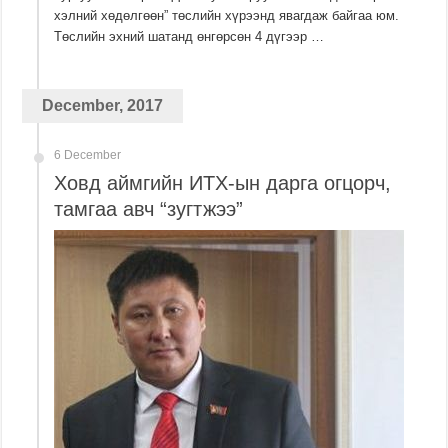
хэлний хөдөлгөөн” төслийн хүрээнд явагдаж байгаа юм.
Төслийн эхний шатанд өнгөрсөн 4 дүгээр …
December, 2017
6 December
Ховд аймгийн ИТХ-ын дарга огцорч,
тамгаа авч “зугтжээ”