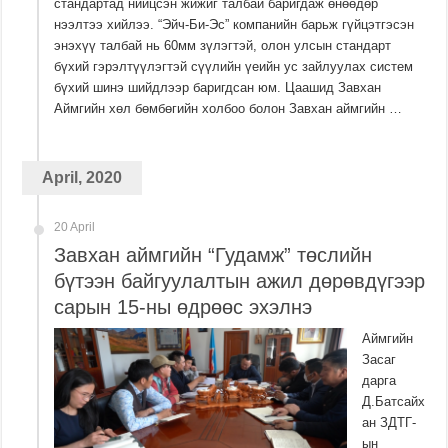
стандартад нийцсэн жижиг талбай баригдаж өнөөдөр
нээлтээ хийлээ. “Эйч-Би-Эс” компанийн барьж гүйцэтгэсэн
энэхүү талбай нь 60мм зүлэгтэй, олон улсын стандарт
бүхий гэрэлтүүлэгтэй сүүлийн үеийн ус зайлуулах систем
бүхий шинэ шийдлээр баригдсан юм. Цаашид Завхан
Аймгийн хөл бөмбөгийн холбоо болон Завхан аймгийн …
April, 2020
20 April
Завхан аймгийн “Гудамж” төслийн
бүтээн байгуулалтын ажил дөрөвдүгээр
сарын 15-ны өдрөөс эхэлнэ
Аймгийн
Засаг
дарга
Д.Батсайх
ан ЗДТГ-
ын