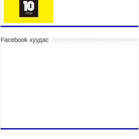
Үндэсний их баяр наадмын хүчит бөхийн
барилдаан эхэллээ
2026 оны 7 сар 15 / 10 цаг 46 минут
Үндэсний хувцасны өдрийг тохиолдуулан
“Дээлтэй монгол наадам” боллоо
Facebook хуудас
2026 оны 7 сар 15 / 10 цаг 41 минут
МОНГОЛ УЛСЫН ЕРӨНХИЙ САЙД Н.УЧРАЛ
БАЯР НААДМЫН НЭЭЛТЭД ОРОЛЦОЖ,
НААДАМЧИН ОЛОНД МЭНДЧИЛГЭЭ
ДЭВШҮҮЛЭВ
2026 оны 7 сар 14 / 17 цаг 56 минут
МОНГОЛ УЛСЫН ЕРӨНХИЙ САЙД Н.УЧРАЛ
БҮГД НАЙРАМДАХ СОЛОНГОС УЛСЫН
ЕРӨНХИЙЛӨГЧ И ЖЭ МЁН-Д БАРААЛХАВ
2026 оны 7 сар 14 / 17 цаг 51 минут
ТӨРИЙН ДАЛБААНЫ ӨДӨРТ ЗОРИУЛСАН
ЦЭРГИЙН ЁСЛОЛЫН ЖАГСААЛ БОЛЛОО
2026 оны 7 сар 14 / 17 цаг 47 минут
Өв соёлоо тээж яваа уяачдын галаар УИХ-ын