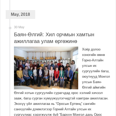
May, 2018
30 May
Баян-Өлгий: Хил орчмын хамтын
ажиллагаа улам өргөжинө
Хоёр долоо
хоногийн өмнө
Горно-Алтайн
улсын их
сургуулийн багш,
оюутнууд Монгол
улсын Баян-
Өлгий аймгийн
Өлгий хотын сургуулийн сурагчдад орос хэлний хичээл
зааж, багш сурган хүмүүжүүлэгчидтэй хамтран ажилласан.
Энэхүү үйл ажиллагаа нь “Оросын Ертөнц” сангийн
санхүүгийн дэмжлэгээр Горний Алтайн улсын их
сургуулиас хэрэгжүүлж буй “Баруун Монгол дахь Орос