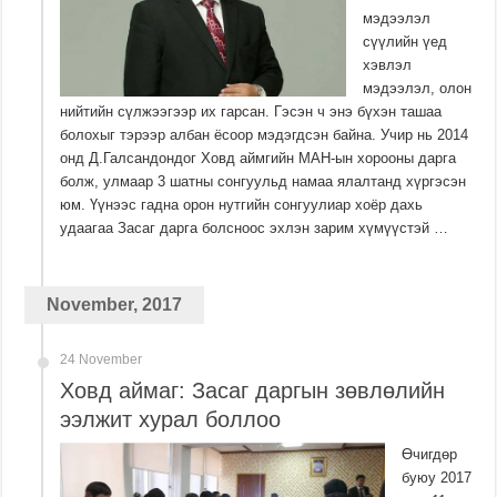
мэдээлэл
сүүлийн үед
хэвлэл
мэдээлэл, олон
нийтийн сүлжээгээр их гарсан. Гэсэн ч энэ бүхэн ташаа
болохыг тэрээр албан ёсоор мэдэгдсэн байна. Учир нь 2014
онд Д.Галсандондог Ховд аймгийн МАН-ын хорооны дарга
болж, улмаар 3 шатны сонгуульд намаа ялалтанд хүргэсэн
юм. Үүнээс гадна орон нутгийн сонгуулиар хоёр дахь
удаагаа Засаг дарга болсноос эхлэн зарим хүмүүстэй …
November, 2017
24 November
Ховд аймаг: Засаг даргын зөвлөлийн
ээлжит хурал боллоо
Өчигдөр
буюу 2017