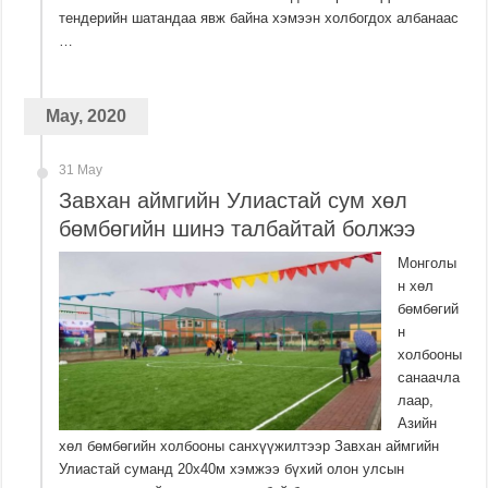
тендерийн шатандаа явж байна хэмээн холбогдох албанаас
…
May, 2020
31 May
Завхан аймгийн Улиастай сум хөл
бөмбөгийн шинэ талбайтай болжээ
Монголы
н хөл
бөмбөгий
н
холбооны
санаачла
лаар,
Азийн
хөл бөмбөгийн холбооны санхүүжилтээр Завхан аймгийн
Улиастай суманд 20х40м хэмжээ бүхий олон улсын