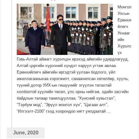
Монгол
Улсын
Ерөнхи
йлөгч
Ухнааг
ийн
Хүрэлс
үх
Говь-Алтай аймагт хүрэлцэн ирэхэд аймгийн удирдлагууд,
Алтай цэргийн хүрээний хүндэт харуул угтаж авлаа.
Ерөнхийлөгч аймгийн иргэдтэй уулзан бодлого, үйл
ажиллагааныхаа хэрэгжилт, санаачилсан хөтөлбөр, хууль,
түүний дотор УИХ-ын гишүүнийг эгүүлэн татахтай
холбоотой хуулийн төсөл, улс орны нийгэм, эдийн засгийн
байдлын талаар танилцууллаа. “Хүнсний хувьсгал”,
“Тэрбум мод”, “Эрүүл монгол хүн”, “Цагаан алт”,
“Илгээлт-2100” гээд хоорондоо нягт уялдаатай …
June, 2020