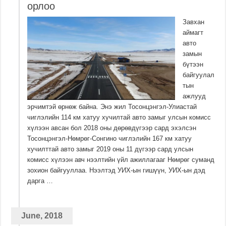
орлоо
Завхан
аймагт
авто
замын
бүтээн
байгуулал
тын
ажлууд
эрчимтэй өрнөж байна. Энэ жил Тосонцэнгэл-Улиастай
чиглэлийн 114 км хатуу хучилтай авто замыг улсын комисс
хүлээн авсан бол 2018 оны дөрөвдүгээр сард эхэлсэн
Тосонцэнгэл-Нөмрөг-Сонгино чиглэлийн 167 км хатуу
хучилттай авто замыг 2019 оны 11 дүгээр сард улсын
комисс хүлээн авч нээлтийн үйл ажиллагааг Нөмрөг суманд
зохион байгууллаа. Нээлтэд УИХ-ын гишүүн, УИХ-ын дэд
дарга …
June, 2018