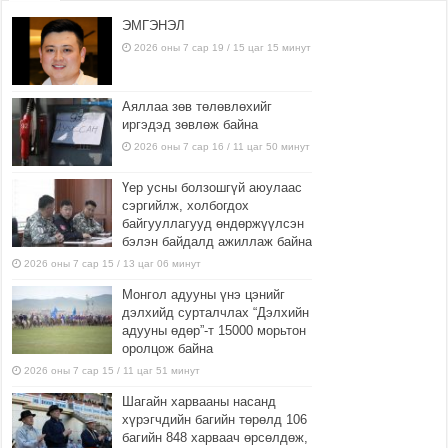
ЭМГЭНЭЛ
2026 оны 7 сар 19 / 15 цаг 15 минут
Аяллаа зөв төлөвлөхийг
иргэдэд зөвлөж байна
2026 оны 7 сар 16 / 11 цаг 50 минут
Үер усны болзошгүй аюулаас
сэргийлж, холбогдох
байгууллагууд өндөржүүлсэн
бэлэн байдалд ажиллаж байна
2026 оны 7 сар 15 / 13 цаг 06 минут
Монгол адууны үнэ цэнийг
дэлхийд сурталчлах “Дэлхийн
адууны өдөр”-т 15000 морьтон
оролцож байна
2026 оны 7 сар 15 / 11 цаг 51 минут
Шагайн харвааны насанд
хүрэгчдийн багийн төрөлд 106
багийн 848 харваач өрсөлдөж,