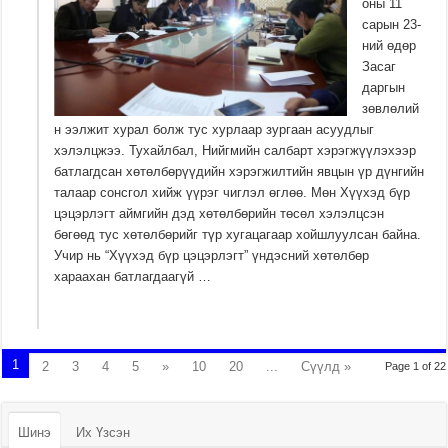
оны 11
сарын 23-
ний өдөр
Засаг
даргын
зөвлөлий
н ээлжит хурал болж тус хурлаар зургаан асуудлыг
хэлэлцжээ. Тухайлбал, Нийгмийн салбарт хэрэгжүүлэхээр
батлагдсан хөтөлбөрүүдийн хэрэгжилтийн явцын үр дүнгийн
талаар сонсгол хийж үүрэг чиглэл өглөө. Мөн Хүүхэд бүр
цэцэрлэгт аймгийн дэд хөтөлбөрийн төсөл хэлэлцсэн
бөгөөд тус хөтөлбөрийг түр хугацагаар хойшлуулсан байна.
Учир нь “Хүүхэд бүр цэцэрлэгт” үндэсний хөтөлбөр
хараахан батлагдаагүй …
1
2
3
4
5
»
10
20
...
Сүүлд »
Page 1 of 22
Шинэ
Их Үзсэн