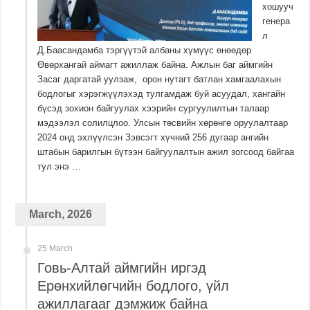
хошууч
генера
л
Д.Баасандамба тэргүүтэй албаны хүмүүс өнөөдөр
Өвөрхангай аймагт ажиллаж байна. Ажлын баг аймгийн
Засаг даргатай уулзаж, орон нутагт батлан хамгаалахын
бодлогыг хэрэгжүүлэхэд тулгамдаж буй асуудал, хангайн
бүсэд зохион байгуулах хээрийн сургуулилтын талаар
мэдээлэл солилцлоо. Улсын төсвийн хөрөнгө оруулалтаар
2024 онд эхлүүлсэн Зэвсэгт хүчний 256 дугаар ангийн
штабын барилгын бүтээн байгуулалтын ажил зогсоод байгаа
тул энэ …
March, 2026
25 March
Говь-Алтай аймгийн иргэд
Ерөнхийлөгчийн бодлого, үйл
ажиллагааг дэмжиж байна