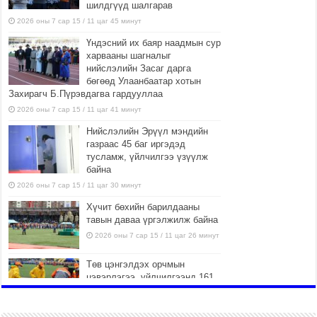
шилдгүүд шалгарав
2026 оны 7 сар 15 / 11 цаг 45 минут
Үндэсний их баяр наадмын сур
харвааны шагналыг
нийслэлийн Засаг дарга
бөгөөд Улаанбаатар хотын
Захирагч Б.Пүрэвдагва гардууллаа
2026 оны 7 сар 15 / 11 цаг 41 минут
Нийслэлийн Эрүүл мэндийн
газраас 45 баг иргэдэд
тусламж, үйлчилгээ үзүүлж
байна
2026 оны 7 сар 15 / 11 цаг 30 минут
Хүчит бөхийн барилдааны
тавын даваа үргэлжилж байна
2026 оны 7 сар 15 / 11 цаг 26 минут
Төв цэнгэлдэх орчмын
цэвэрлэгээ, үйлчилгээнд 161
ажилтан, 27 техниктэй
ажиллаж байна