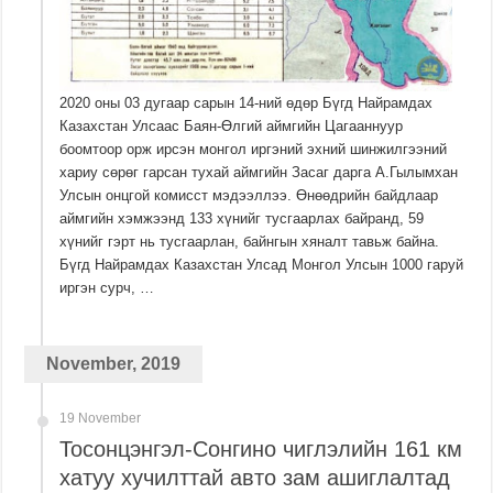
2020 оны 03 дугаар сарын 14-ний өдөр Бүгд Найрамдах
Казахстан Улсаас Баян-Өлгий аймгийн Цагааннуур
боомтоор орж ирсэн монгол иргэний эхний шинжилгээний
хариу сөрөг гарсан тухай аймгийн Засаг дарга А.Гылымхан
Улсын онцгой комисст мэдээллээ. Өнөөдрийн байдлаар
аймгийн хэмжээнд 133 хүнийг тусгаарлах байранд, 59
хүнийг гэрт нь тусгаарлан, байнгын хяналт тавьж байна.
Бүгд Найрамдах Казахстан Улсад Монгол Улсын 1000 гаруй
иргэн сурч, …
November, 2019
19 November
Тосонцэнгэл-Сонгино чиглэлийн 161 км
хатуу хучилттай авто зам ашиглалтад