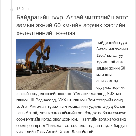
15 June
Байдрагийн гүүр–Алтай чиглэлийн авто
замын эхний 60 км-ийн зорчих хэсгийн
хөдөлгөөнийг нээлээ
Байдрагийн гүүр–
Алтай чиглэлийн
126.7 км хатуу
хучилттай авто
замын эхний 60
км замыг
ашиглалтад
оруулж, зорчих
хэсгийн хөдөлгөөнийг нээлээ. Үйл ажиллагаанд УИХ-ын
гишүүн Ш.Раднаасэд, УИХ-ын гишүүн Зам тээврийн сайд
Б.Энх -Амгалан, гүйцэтгэгч компанийн удирдлагууд болон
Говь-Алтай, Баянхонгор аймгийн холбогдох албаны хүмүүс,
орон нутгийн иргэд оролцсон юм. Нээлтийн арга хэмжээнд
оролцсон иргэд “Нийслэл хотоос алслагдсан гэгдэх баруун
чиглэлийн Говь-Алтай, Ховд, Баян-Өлгий …