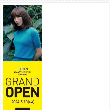
2026 оны 7 сар 15 / 11 цаг 22 минут
Наадмын амралтын өдрүүдэд нийслэлийн эрүүл
мэндийн байгууллагууд дараах хуваарийн дагуу
ажиллана
2026 оны 7 сар 15 / 11 цаг 18 минут
Үндэсний их баяр наадам эхэллээ
2026 оны 7 сар 15 / 11 цаг 14 минут
Үер усны аюулаас сэргийлж, нийслэлийн Онцгой
байдлын газрын 162 алба хаагч үүрэг гүйцэтгэж
байна
2026 оны 7 сар 15 / 11 цаг 07 минут
Үндэсний их сурын харваанд 850 харваач цэц
мэргэнээ сорьж байна
2026 оны 7 сар 15 / 11 цаг 03 минут
Төв цэнгэлдэхийн эргэн тойронд
2026 оны 7 сар 15 / 10 цаг 58 минут
Үндэсний их баяр наадмын шагайн харваа
насанд хүрэгчдийн багийн харваагаар
үргэлжилж байна
2026 оны 7 сар 15 / 10 цаг 52 минут