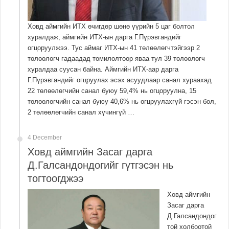
Ховд аймгийн ИТХ өчигдөр шөнө үүрийн 5 цаг болтол
хуралдаж, аймгийн ИТХ-ын дарга Г.Пүрэвгандийг
огцоруулжээ. Тус аймаг ИТХ-ын 41 төлөөлөгчтэйгээр 2
төлөөлөгч гадаадад томилолтоор яваа тул 39 төлөөлөгч
хуралдаа суусан байна. Аймгийн ИТХ-аар дарга
Г.Пүрэвгандийг огцруулах эсэх асуудлаар санал хураахад
22 төлөөлөгчийн санал буюу 59,4% нь огцоруулна, 15
төлөөлөгчийн санал буюу 40,6% нь огцруулахгүй гэсэн бол,
2 төлөөлөгчийн санал хүчингүй …
4 December
Ховд аймгийн Засаг дарга
Д.Галсандондогийг гүтгэсэн нь
тогтоогджээ
Ховд аймгийн
Засаг дарга
Д.Галсандондог
той холбоотой