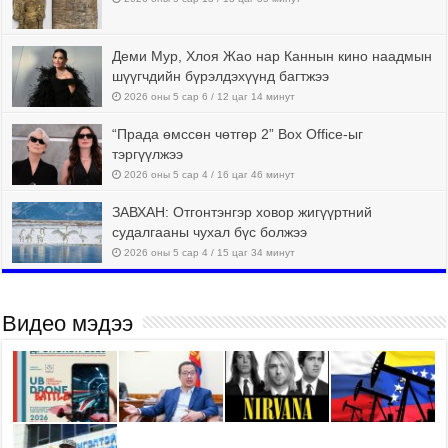
Деми Мур, Хлоя Жао нар Каннын кино наадмын
шүүгчдийн бүрэлдэхүүнд багтжээ
2026 оны 5 сар 6 / 12 цаг 14 минут
“Прада өмссөн чөтгөр 2” Box Office-ыг
тэргүүлжээ
2026 оны 5 сар 4 / 16 цаг 46 минут
ЗАВХАН: Отгонтэнгэр ховор жигүүртний
судалгааны чухал бүс болжээ
2026 оны 5 сар 4 / 15 цаг 34 минут
Видео мэдээ