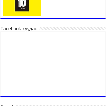
хуулийн төсөл, УИХ-ын
тогтоолын 16 төслийг батлуулжээ
2026 оны 8 сар 5 / 13 цаг 27 минут
Нийслэлийн Засаг дарга
бөгөөд Улаанбаатар хотын
Facebook хуудас
Захирагч Б.Пүрэвдагва БНЭУ-
аас Монгол Улсад суугаа Онц
бөгөөд Бүрэн эрхт Элчин сайд Атул Малхари
Готсурветэй уулзлаа
2026 оны 8 сар 5 / 9 цаг 12 минут
Нийслэлийн 30 дугаар
сургуулийг 10 дугаар сарын 1-
нд ашиглалтад оруулна
2026 оны 8 сар 4 / 15 цаг 54 минут
Морингийн давааны замаас
“Барилгын хатуу хог хаягдал
дахин боловсруулах үйлдвэр”
хүртэлх 1.5 км урт авто зам
ашиглалтад орлоо
2026 оны 8 сар 4 / 15 цаг 49 минут
COP17 хурлын бэлтгэл ажил