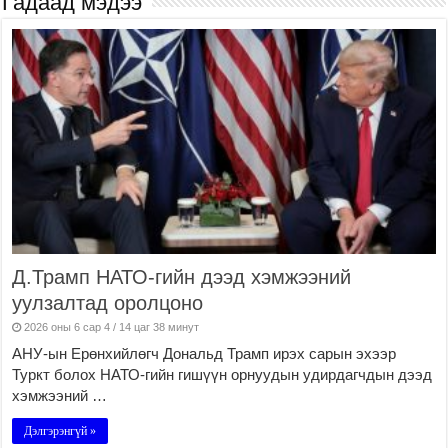
Гадаад мэдээ
Д.Трамп НАТО-гийн дээд хэмжээний
уулзалтад оролцоно
2026 оны 6 сар 4 / 14 цаг 38 минут
АНУ-ын Ерөнхийлөгч Дональд Трамп ирэх сарын эхээр
Туркт болох НАТО-гийн гишүүн орнуудын удирдагчдын дээд
хэмжээний …
Дэлгэрэнгүй »