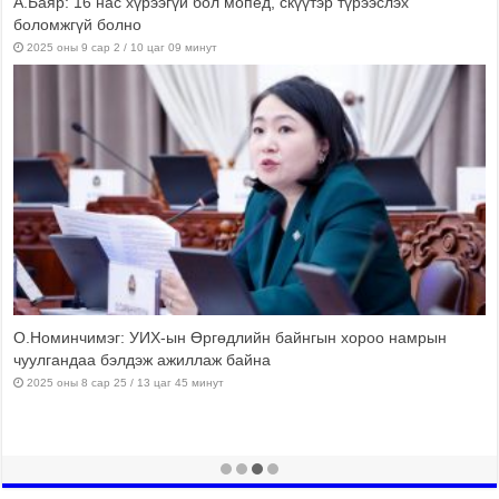
эх
М.Мандхай: Шинэ хуулийн үр дүнд хүнсний хяналт,
баталгаажуулалт, стандарт тогтоох боломж бүрдлээ
2025 оны 7 сар 9 / 18 цаг 41 минут
намрын
Ж.Чинбүрэн: Салбар бүрийн төлөөлөл парламентад со
ажиллахын ач холбогдлыг анх таниулсан гэж боддог
2025 оны 7 сар 9 / 17 цаг 01 минут