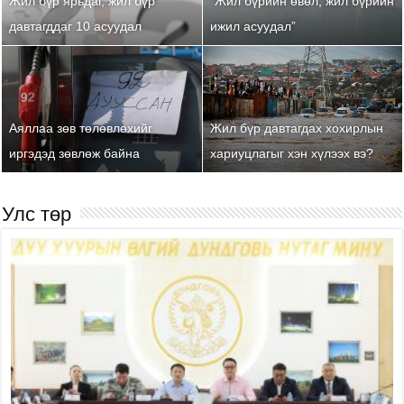
Жил бүр ярьдаг, жил бүр
“Жил бүрийн өвөл, жил бүрийн
давтагддаг 10 асуудал
ижил асуудал”
Аяллаа зөв төлөвлөхийг
Жил бүр давтагдах хохирлын
иргэдэд зөвлөж байна
хариуцлагыг хэн хүлээх вэ?
Улс төр