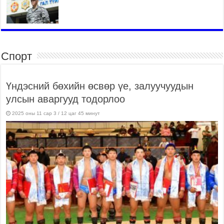
Спорт
Үндэсний бөхийн өсвөр үе, залуучуудын
улсын аваргууд тодорлоо
2025 оны 11 сар 3 / 12 цаг 45 минут