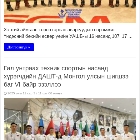
Хэнтий аймгаас төрөн гарсан аваргуудын нэрэмжит,
Үндэсний бөхийн өсвөр үеийн УАШБ-ы 16 насанд 107, 17 …
Дэлгэрэнгүй »
Гал унтраах техник спортын насанд
хүрэгчдийн ДАШТ-д Монгол улсын шигшээ
баг VI байр эзэллээ
2025 оны 11 сар 3 / 11 цаг 00 минут