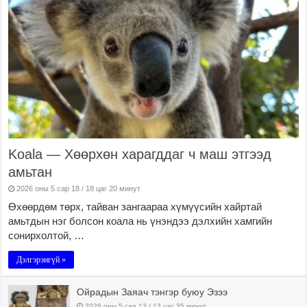
Koala — Хөөрхөн харагддаг ч маш этгээд
амьтан
2026 оны 5 сар 18 / 18 цаг 20 минут
Өхөөрдөм төрх, тайван зангаараа хүмүүсийн хайртай
амьтдын нэг болсон коала нь үнэндээ дэлхийн хамгийн
сонирхолтой, …
Дэлгэрэнгүй »
Ойрадын Заяач тэнгэр буюу Эзээ
2026 оны 5 сар 13 / 13 цаг 35 минут