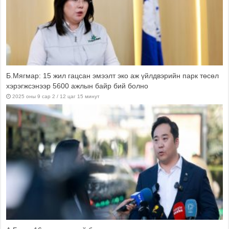
парк төсөл
Д.Амгалан: Хууль, эрх зүйн шинэчлэл хийснээр Улаанб
хот тэлж хөгжих боломжтой болсон
2025 оны 8 сар 13 / 9 цаг 00 минут