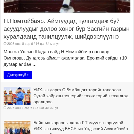
Н.Номтойбаяр: Аймгуудад тулгамдаж буй
асуудлуудыг долоо хоног бүр Засгийн газрын
хуралдаанд танилцуулж, шийдвэрлүүлнэ
2026 оны 8 сар 6 / 16 цаг 34 минут
Монгол Улсын Шадар сайд Н.Номтойбаяр өнөөдөр
Өмнөговь, Дундговь аймагт ажиллалаа. Ерөнхий сайдын 10
дугаар албан …
Дэлгэрэнгүй »
УИХ-ын дарга С.Бямбацогт төрийг төлөөлөн
Сутай хайрхны тэнгэрийг тахих төрийн тахилгад
оролцлоо
2026 оны 8 сар 6 / 16 цаг 30 минут
Байнгын хорооны дарга Г.Тэмүүлэн тэргүүтэй
УИХ-ын гишүүд БНСУ-ын Үндэсний Ассамблейн