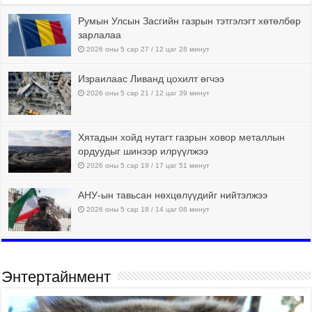
Румын Улсын Засгийн газрын тэтгэлэгт хөтөлбөр
зарлалаа
2026 оны 5 сар 27 / 12 цаг 28 минут
Израилаас Ливанд цохилт өгчээ
2026 оны 5 сар 21 / 12 цаг 39 минут
Хятадын хойд нутагт газрын ховор металлын
ордуудыг шинээр илрүүлжээ
2026 оны 5 сар 19 / 17 цаг 51 минут
АНУ-ын тавьсан нөхцөлүүдийг нийтэлжээ
2026 оны 5 сар 18 / 14 цаг 08 минут
Энтертайнмент