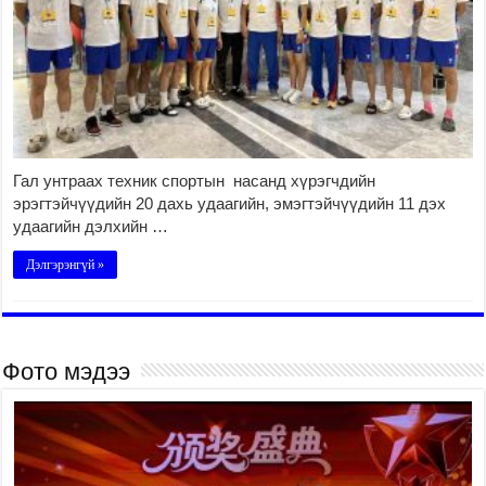
Гал унтраах техник спортын насанд хүрэгчдийн
эрэгтэйчүүдийн 20 дахь удаагийн, эмэгтэйчүүдийн 11 дэх
удаагийн дэлхийн …
Дэлгэрэнгүй »
Фото мэдээ