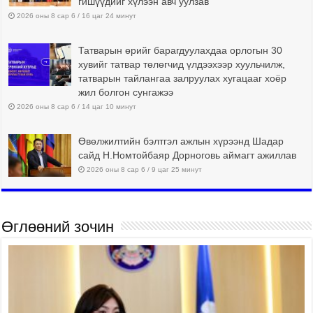
гишүүдийг хүлээн авч уулзав
2026 оны 8 сар 6 / 16 цаг 24 минут
Татварын өрийг барагдуулахдаа орлогын 30
хувийг татвар төлөгчид үлдээхээр хуульчилж,
татварын тайлангаа залруулах хугацааг хоёр
жил болгон сунгажээ
2026 оны 8 сар 6 / 14 цаг 10 минут
Өвөлжилтийн бэлтгэл ажлын хүрээнд Шадар
сайд Н.Номтойбаяр Дорноговь аймагт ажиллав
2026 оны 8 сар 6 / 9 цаг 25 минут
Өглөөний зочин