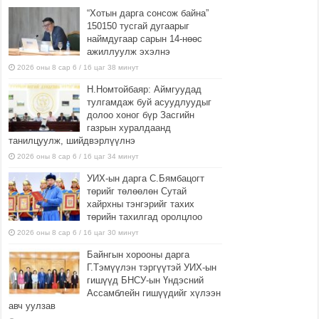
“Хотын дарга сонсож байна”
150150 тусгай дугаарыг
наймдугаар сарын 14-нөөс
ажиллуулж эхэлнэ
2026 оны 8 сар 6 / 16 цаг 38 минут
Н.Номтойбаяр: Аймгуудад
тулгамдаж буй асуудлуудыг
долоо хоног бүр Засгийн
газрын хуралдаанд
танилцуулж, шийдвэрлүүлнэ
2026 оны 8 сар 6 / 16 цаг 34 минут
УИХ-ын дарга С.Бямбацогт
төрийг төлөөлөн Сутай
хайрхны тэнгэрийг тахих
төрийн тахилгад оролцлоо
2026 оны 8 сар 6 / 16 цаг 30 минут
Байнгын хорооны дарга
Г.Тэмүүлэн тэргүүтэй УИХ-ын
гишүүд БНСУ-ын Үндэсний
Ассамблейн гишүүдийг хүлээн
авч уулзав