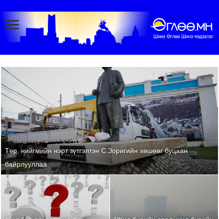
Төр, нийгмийн нэрт зүтгэлтэн С.Зоригийн хөшөөг буцаан
байрлууллаа