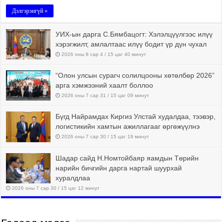
Дэлгэрэнгүй »
УИХ-ын дарга С.Бямбацогт: Хэлэлцүүлгээс илүү
хэрэгжилт, амлалтаас илүү бодит үр дүн чухал
2026 оны 8 сар 4 / 15 цаг 40 минут
“Олон улсын сурагч солилцооны хөтөлбөр 2026”
арга хэмжээний хаалт боллоо
2026 оны 7 сар 31 / 15 цаг 09 минут
Бүгд Найрамдах Киргиз Улстай худалдаа, тээвэр,
логистикийн хамтын ажиллагааг өргөжүүлнэ
2026 оны 7 сар 30 / 15 цаг 19 минут
Шадар сайд Н.Номтойбаяр яамдын Төрийн
нарийн бичгийн дарга нартай шуурхай
хуралдлаа
2026 оны 7 сар 30 / 15 цаг 12 минут