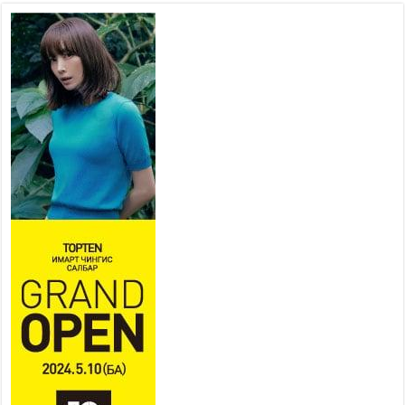
аймагт ажиллав
2026 оны 8 сар 6 / 9 цаг 25 минут
Өвөлжилтийн бэлтгэл ажлын
хүрээнд Шадар сайд
Н.Номтойбаяр Дорнод аймагт
ажиллав
2026 оны 8 сар 5 / 18 цаг 19 минут
Бүх шатанд хэмнэлтийн
горимд шилжиж, найр наадам,
зөвлөгөөн, гадаад томилолтыг
хориглолоо
2026 оны 8 сар 5 / 16 цаг 27 минут
УИХ-ын дарга С.Бямбацогт
Зүүн Азийн эрэгтэйчүүдийн
волейболын аварга
шалгаруулах тэмцээнийг
нээж, баг тамирчдад амжилт хүслээ
2026 оны 8 сар 5 / 16 цаг 22 минут
Төрийн байгуулалтын байнгын
хороо 23 удаа хуралдаж, 72
асуудлыг хэлэлцэж, 4