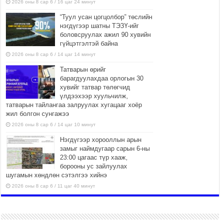
2026 оны 8 сар 6 / 16 цаг 24 минут
“Туул усан цогцолбор” төслийн
нэгдүгээр шатны ТЭЗҮ-ийг
боловсруулах ажил 90 хувийн
гүйцэтгэлтэй байна
2026 оны 8 сар 6 / 14 цаг 14 минут
Татварын өрийг
барагдуулахдаа орлогын 30
хувийг татвар төлөгчид
үлдээхээр хуульчилж,
татварын тайлангаа залруулах хугацааг хоёр
жил болгон сунгажээ
2026 оны 8 сар 6 / 14 цаг 10 минут
Нэгдүгээр хорооллын арын
замыг наймдугаар сарын 6-ны
23:00 цагаас түр хааж,
борооны ус зайлуулах
шугамын хөндлөн сэтэлгээ хийнэ
2026 оны 8 сар 6 / 11 цаг 40 минут
Өвөлжилтийн бэлтгэл ажлын
хүрээнд Шадар сайд
Н.Номтойбаяр Дорноговь