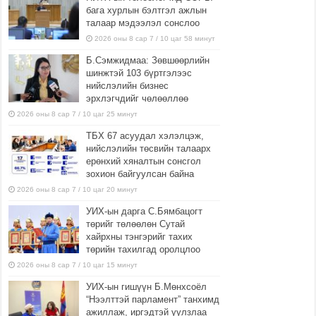
бага хурлын бэлтгэл ажлын
талаар мэдээлэл сонслоо
2026 оны 8 сар 7 / 10 цаг 58 минут
Б.Сэмжидмаа: Зөвшөөрлийн
шинжтэй 103 бүртгэлээс
нийслэлийн бизнес
эрхлэгчдийг чөлөөллөө
2026 оны 8 сар 7 / 10 цаг 25 минут
ТБХ 67 асуудал хэлэлцэж,
нийслэлийн төсвийн талаарх
ерөнхий хяналтын сонсгол
зохион байгуулсан байна
2026 оны 8 сар 7 / 10 цаг 20 минут
УИХ-ын дарга С.Бямбацогт
төрийг төлөөлөн Сутай
хайрхны тэнгэрийг тахих
төрийн тахилгад оролцлоо
2026 оны 8 сар 7 / 10 цаг 15 минут
УИХ-ын гишүүн Б.Мөнхсоёл
“Нээлттэй парламент” танхимд
ажиллаж, иргэдтэй уулзлаа