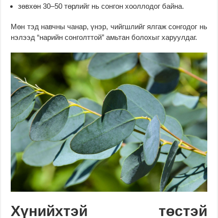
зөвхөн 30–50 төрлийг нь сонгон хооллодог байна.
Мөн тэд навчны чанар, үнэр, чийгшлийг ялгаж сонгодог нь
нэлээд “нарийн сонголттой” амьтан болохыг харуулдаг.
Хүнийхтэй төстэй