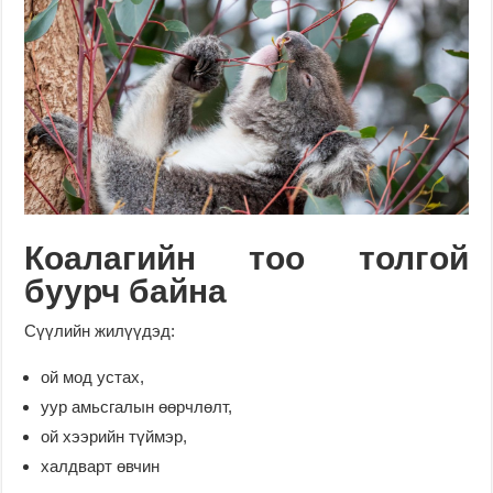
Коалагийн тоо толгой
буурч байна
Сүүлийн жилүүдэд:
ой мод устах,
уур амьсгалын өөрчлөлт,
ой хээрийн түймэр,
халдварт өвчин