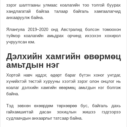
зэрэг шалтгааны улмаас коалагийн тоо толгой буурах
хандлагатай байгаа талаар байгаль хамгаалагчид
анхааруулж байна.
Ялангуяа 2019–2020 онд Австралид болсон томоохон
түймэр коалагийн амьдрах орчинд ихээхэн хохирол
учруулсан юм.
Дэлхийн хамгийн өвөрмөц
амьтдын нэг
Хортой навч иддэг, өдөрт бараг бүтэн хоног унтдаг,
хүнийхтэй төстэй хурууны хээтэй зэрэг олон онцлог нь
коалаг дэлхийн хамгийн өвөрмөц амьтдын нэг болгож
байна.
Тэд зөвхөн өхөөрдөм төрхөөрөө бус, байгаль дахь
гайхамшигтай дасан зохицлын жишээ гэдгээрээ
судлаачдын анхаарлыг татсаар байна.