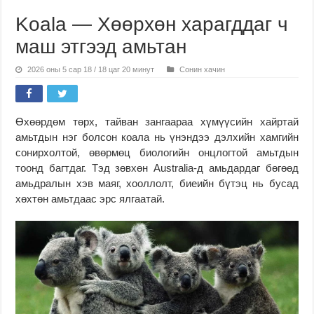
Koala — Хөөрхөн харагддаг ч
маш этгээд амьтан
2026 оны 5 сар 18 / 18 цаг 20 минут
Сонин хачин
Өхөөрдөм төрх, тайван зангаараа хүмүүсийн хайртай
амьтдын нэг болсон коала нь үнэндээ дэлхийн хамгийн
сонирхолтой, өвөрмөц биологийн онцлогтой амьтдын
тоонд багтдаг. Тэд зөвхөн Australia-д амьдардаг бөгөөд
амьдралын хэв маяг, хооллолт, биеийн бүтэц нь бусад
хөхтөн амьтдаас эрс ялгаатай.