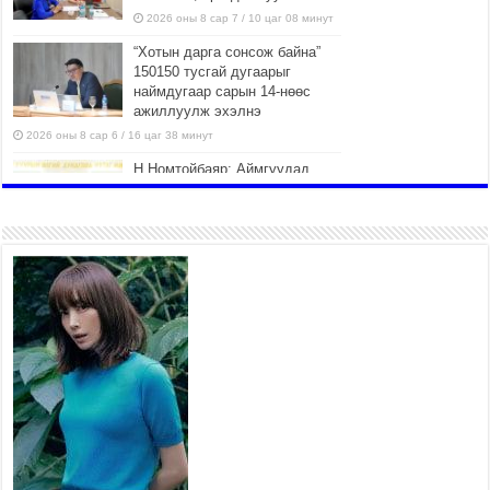
2026 оны 8 сар 7 / 10 цаг 08 минут
“Хотын дарга сонсож байна”
150150 тусгай дугаарыг
наймдугаар сарын 14-нөөс
ажиллуулж эхэлнэ
2026 оны 8 сар 6 / 16 цаг 38 минут
Н.Номтойбаяр: Аймгуудад
тулгамдаж буй асуудлуудыг
долоо хоног бүр Засгийн
газрын хуралдаанд
танилцуулж, шийдвэрлүүлнэ
2026 оны 8 сар 6 / 16 цаг 34 минут
УИХ-ын дарга С.Бямбацогт төрийг төлөөлөн
Сутай хайрхны тэнгэрийг тахих төрийн тахилгад
оролцлоо
2026 оны 8 сар 6 / 16 цаг 30 минут
Байнгын хорооны дарга Г.Тэмүүлэн тэргүүтэй
УИХ-ын гишүүд БНСУ-ын Үндэсний Ассамблейн
гишүүдийг хүлээн авч уулзав
2026 оны 8 сар 6 / 16 цаг 24 минут