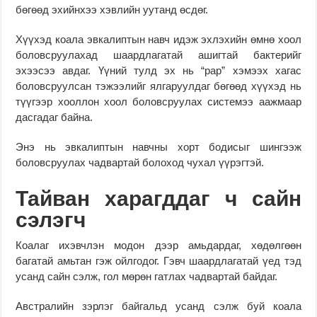
бөгөөд эхийнхээ хэвлийн уутанд өсдөг.
Хүүхэд коала эвкалиптын навч идэж эхлэхийн өмнө хоол
боловсруулахад шаардлагатай ашигтай бактерийг
эхээсээ авдаг. Үүний тулд эх нь “pap” хэмээх хагас
боловсруулсан тэжээлийг ялгаруулдаг бөгөөд хүүхэд нь
түүгээр хооллон хоол боловсруулах системээ аажмаар
дасгадаг байна.
Энэ нь эвкалиптын навчны хорт бодисыг шингээж
боловсруулах чадвартай болоход чухал үүрэгтэй.
Тайван харагддаг ч сайн
сэлэгч
Коалаг ихэвчлэн модон дээр амьдардаг, хөдөлгөөн
багатай амьтан гэж ойлгодог. Гэвч шаардлагатай үед тэд
усанд сайн сэлж, гол мөрөн гатлах чадвартай байдаг.
Австралийн зэрлэг байгальд усанд сэлж буй коала