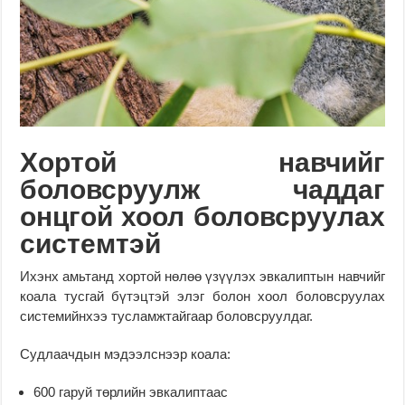
Хортой навчийг
боловсруулж чаддаг
онцгой хоол боловсруулах
системтэй
Ихэнх амьтанд хортой нөлөө үзүүлэх эвкалиптын навчийг
коала тусгай бүтэцтэй элэг болон хоол боловсруулах
системийнхээ тусламжтайгаар боловсруулдаг.
Судлаачдын мэдээлснээр коала:
600 гаруй төрлийн эвкалиптаас