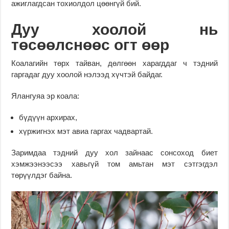
ажиглагдсан тохиолдол цөөнгүй бий.
Дуу хоолой нь
төсөөлснөөс огт өөр
Коалагийн төрх тайван, дөлгөөн харагддаг ч тэдний
гаргадаг дуу хоолой нэлээд хүчтэй байдаг.
Ялангуяа эр коала:
бүдүүн архирах,
хүржигнэх мэт авиа гаргах чадвартай.
Заримдаа тэдний дуу хол зайнаас сонсоход биет
хэмжээнээсээ хавьгүй том амьтан мэт сэтгэгдэл
төрүүлдэг байна.