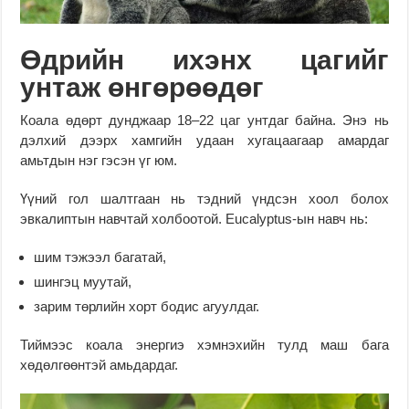
Өдрийн ихэнх цагийг
унтаж өнгөрөөдөг
Коала өдөрт дунджаар 18–22 цаг унтдаг байна. Энэ нь
дэлхий дээрх хамгийн удаан хугацаагаар амардаг
амьтдын нэг гэсэн үг юм.
Үүний гол шалтгаан нь тэдний үндсэн хоол болох
эвкалиптын навчтай холбоотой. Eucalyptus-ын навч нь:
шим тэжээл багатай,
шингэц муутай,
зарим төрлийн хорт бодис агуулдаг.
Тиймээс коала энергиэ хэмнэхийн тулд маш бага
хөдөлгөөнтэй амьдардаг.