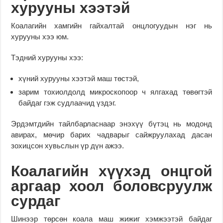
хурууны хээтэй
Коалагийн хамгийн гайхалтай онцлогуудын нэг нь
хурууны хээ юм.
Тэдний хурууны хээ:
хүний хурууны хээтэй маш төстэй,
зарим тохиолдолд микроскопоор ч ялгахад төвөгтэй
байдаг гэж судлаачид үздэг.
Эрдэмтдийн тайлбарласнаар энэхүү бүтэц нь модонд
авирах, мөчир барих чадварыг сайжруулахад дасан
зохицсон хувьслын үр дүн ажээ.
Коалагийн хүүхэд онцгой
аргаар хоол боловсруулж
сурдаг
Шинээр төрсөн коала маш жижиг хэмжээтэй байдаг