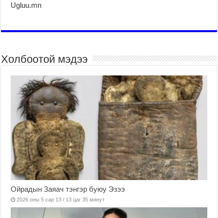
Ugluu.mn
Холбоотой мэдээ
Ойрадын Заяач тэнгэр буюу Эзээ
2026 оны 5 сар 13 / 13 цаг 35 минут