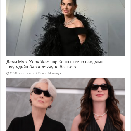
Деми Мур, Хлоя Жао нар Каннын кино наадмын
шүүгчдийн бүрэлдэхүүнд багтжээ
2026 оны 5 сар 6 / 12 цаг 14 минут