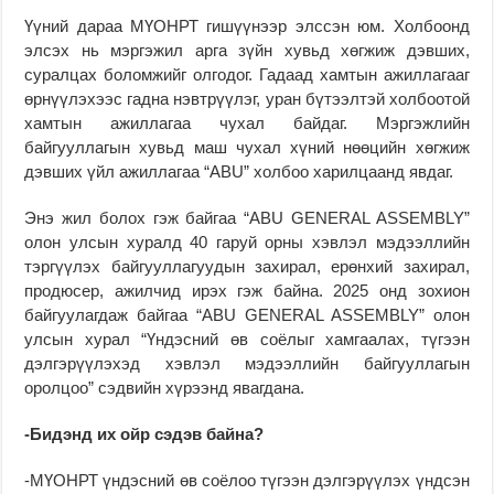
Үүний дараа МҮОНРТ гишүүнээр элссэн юм. Холбоонд
элсэх нь мэргэжил арга зүйн хувьд хөгжиж дэвших,
суралцах боломжийг олгодог. Гадаад хамтын ажиллагааг
өрнүүлэхээс гадна нэвтрүүлэг, уран бүтээлтэй холбоотой
хамтын ажиллагаа чухал байдаг. Мэргэжлийн
байгууллагын хувьд маш чухал хүний нөөцийн хөгжиж
дэвших үйл ажиллагаа “ABU” холбоо харилцаанд явдаг.
Энэ жил болох гэж байгаа “ABU GENERAL ASSEMBLY”
олон улсын хуралд 40 гаруй орны хэвлэл мэдээллийн
тэргүүлэх байгууллагуудын захирал, ерөнхий захирал,
продюсер, ажилчид ирэх гэж байна. 2025 онд зохион
байгуулагдаж байгаа “ABU GENERAL ASSEMBLY” олон
улсын хурал “Үндэсний өв соёлыг хамгаалах, түгээн
дэлгэрүүлэхэд хэвлэл мэдээллийн байгууллагын
оролцоо” сэдвийн хүрээнд явагдана.
-Бидэнд их ойр сэдэв байна?
-МҮОНРТ үндэсний өв соёлоо түгээн дэлгэрүүлэх үндсэн