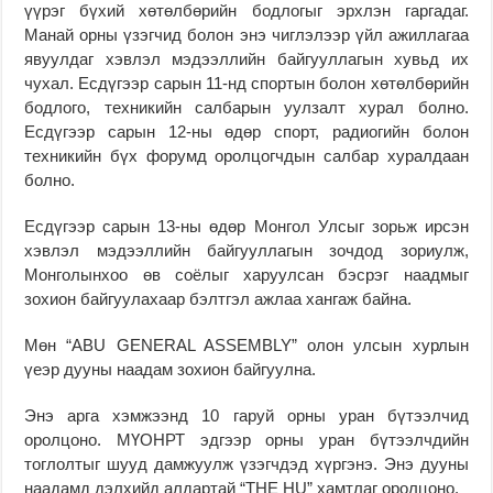
үүрэг бүхий хөтөлбөрийн бодлогыг эрхлэн гаргадаг.
Манай орны үзэгчид болон энэ чиглэлээр үйл ажиллагаа
явуулдаг хэвлэл мэдээллийн байгууллагын хувьд их
чухал. Есдүгээр сарын 11-нд спортын болон хөтөлбөрийн
бодлого, техникийн салбарын уулзалт хурал болно.
Есдүгээр сарын 12-ны өдөр спорт, радиогийн болон
техникийн бүх форумд оролцогчдын салбар хуралдаан
болно.
Есдүгээр сарын 13-ны өдөр Монгол Улсыг зорьж ирсэн
хэвлэл мэдээллийн байгууллагын зочдод зориулж,
Монголынхоо өв соёлыг харуулсан бэсрэг наадмыг
зохион байгуулахаар бэлтгэл ажлаа хангаж байна.
Мөн “ABU GENERAL ASSEMBLY” олон улсын хурлын
үеэр дууны наадам зохион байгуулна.
Энэ арга хэмжээнд 10 гаруй орны уран бүтээлчид
оролцоно. МҮОНРТ эдгээр орны уран бүтээлчдийн
тоглолтыг шууд дамжуулж үзэгчдэд хүргэнэ. Энэ дууны
наадамд дэлхийд алдартай “THE HU” хамтлаг оролцоно.