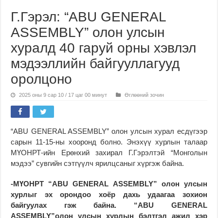
Г.Гэрэл: “ABU GENERAL
ASSEMBLY” олон улсын
хуралд 40 гаруй орны хэвлэл
мэдээллийн байгууллагууд
оролцоно
2025 оны 9 сар 10 / 17 цаг 00 минут
Өглөөний зочин
“ABU GENERAL ASSEMBLY” олон улсын хурал есдүгээр
сарын 11-15-
ны
хооронд болно. Энэхүү хурлын талаар
МҮОНРТ-ийн
Ерөнхий захирал Г.Гэрэлтэй “Монголын
мэдээ” сувгийн сэтгүүлч ярилцсаныг хүргэж байна.
-МҮОНРТ “ABU GENERAL ASSEMBLY” олон улсын
хурлыг эх орондоо хоёр дахь удаагаа зохион
байгуулах гэж байна. “ABU GENERAL
ASSEMBLY”олон улсын хурлын бэлтгэл ажил хэр