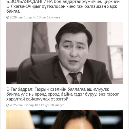
Б.ЗОЛБАЯР:ДАНГИНА бол алдартай жүжигчин, циркчин
Э.Лхагва-Очирыг бүтээлцсэн кино гэж бэлгэшээн харж
байгаа
2026 оны 1 сар 5 / 13 цаг 17 минут
Э.Галбадрал: Газрын хэвлийн баялагаа ашиглуулж
байгаа улс нь өрөнд ороод байна гэдэг буруу, энэ гэрээг
яаралтай сайжруулах хэрэгтэй
2025 оны 12 сар 10 / 13 цаг 20 минут