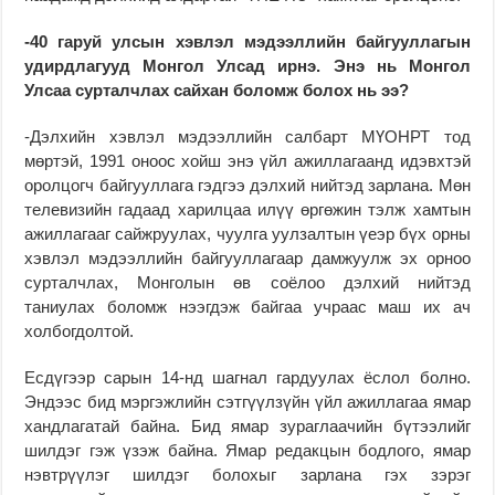
-40 гаруй улсын хэвлэл мэдээллийн байгууллагын
удирдлагууд Монгол Улсад ирнэ. Энэ нь Монгол
Улсаа сурталчлах сайхан боломж болох нь ээ?
-Дэлхийн хэвлэл мэдээллийн салбарт МҮОНРТ тод
мөртэй, 1991 оноос хойш энэ үйл ажиллагаанд идэвхтэй
оролцогч байгууллага гэдгээ дэлхий нийтэд зарлана. Мөн
телевизийн гадаад харилцаа илүү өргөжин тэлж хамтын
ажиллагааг сайжруулах, чуулга уулзалтын үеэр бүх орны
хэвлэл мэдээллийн байгууллагаар дамжуулж эх орноо
сурталчлах, Монголын өв соёлоо дэлхий нийтэд
таниулах боломж нээгдэж байгаа учраас маш их ач
холбогдолтой.
Есдүгээр сарын 14-нд шагнал гардуулах ёслол болно.
Эндээс бид мэргэжлийн сэтгүүлзүйн үйл ажиллагаа ямар
хандлагатай байна. Бид ямар зураглаачийн бүтээлийг
шилдэг гэж үзэж байна. Ямар редакцын бодлого, ямар
нэвтрүүлэг шилдэг болохыг зарлана гэх зэрэг