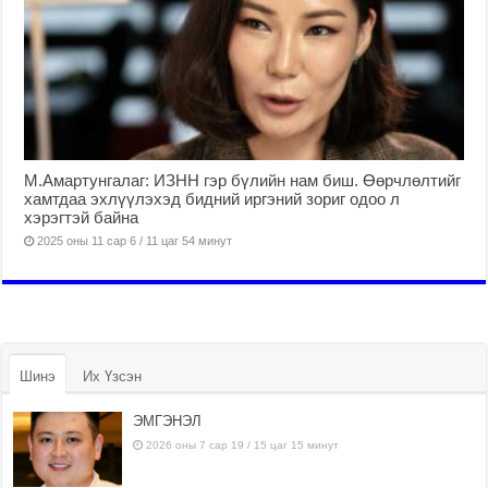
М.Амартунгалаг: ИЗНН гэр бүлийн нам биш. Өөрчлөлтийг
хамтдаа эхлүүлэхэд бидний иргэний зориг одоо л
хэрэгтэй байна
2025 оны 11 сар 6 / 11 цаг 54 минут
Шинэ
Их Үзсэн
ЭМГЭНЭЛ
2026 оны 7 сар 19 / 15 цаг 15 минут