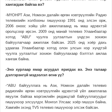
хангагдаж байгаа вэ?
-МҮОНРТ Ази, Номхон далайн өргөн нэвтрүүлгийн Радио
телевизийн холбооны гишүүнээр 1991 онд элсэн орж,
2006 оноос хойш үйл ажиллагаанд нь маш идэвхтэй
оролцсоор ирсэн. 2009 онд манай телевиз Улаанбаатар
хотод “ABU” чуулга уулзалтын үндсэн зохион
байгуулагчаар ажиллаж байсан. 2025 онд хоёр дахь
удаагаа Улаанбаатар хотод олон улсын нэр хүндтэй
чуулга уулзалтыг зохион байгуулахаар бэлтгэл ажлаа
хангаж байна.
-Энэ хурлаар ямар асуудал яригдах вэ. Энэ талаар
дэлгэрэнгүй мэдээлэл өгнө үү?
-“ABU байгууллага нь Ази, Номхон далайн телевиз
радиогийн өргөн нэвтрүүлгийн идэвхтэй үйл ажиллагаа
явуулж байгаа мэргэжлийн редакцтай байгууллагуудыг
гишүүнээр элсүүлдэг. Монгол Улсаас хоёр гишүүн байна.
Хамгийн эхэнд TV5 телевиз гишүүнээр элсэж байсан.