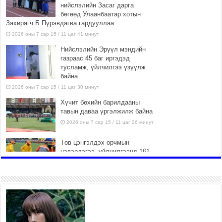
нийслэлийн Засаг дарга
бөгөөд Улаанбаатар хотын
Захирагч Б.Пүрэвдагва гардууллаа
2026 оны 7 сар 15 / 11 цаг 41 минут
Нийслэлийн Эрүүл мэндийн
газраас 45 баг иргэдэд
тусламж, үйлчилгээ үзүүлж
байна
2026 оны 7 сар 15 / 11 цаг 30 минут
Хүчит бөхийн барилдааны
тавын даваа үргэлжилж байна
2026 оны 7 сар 15 / 11 цаг 26 минут
Төв цэнгэлдэх орчмын
цэвэрлэгээ, үйлчилгээнд 161
ажилтан, 27 техниктэй
ажиллаж байна
2026 оны 7 сар 15 / 11 цаг 22 минут
Наадмын амралтын өдрүүдэд
нийслэлийн эрүүл мэндийн
байгууллагууд дараах