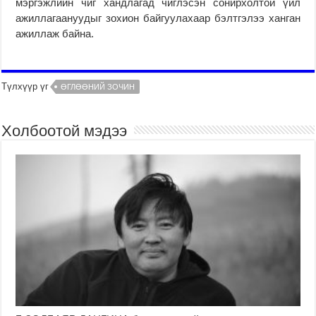
мэргэжлийн чиг хандлагад чиглэсэн сонирхолтой үйл
ажиллагаануудыг зохион байгуулахаар бэлтгэлээ ханган
ажиллаж байна.
Түлхүүр үг
ӨГЛӨӨНИЙ ЗОЧИН
Холбоотой мэдээ