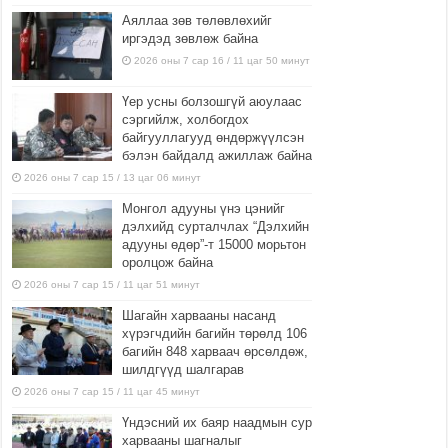
Аяллаа зөв төлөвлөхийг
иргэдэд зөвлөж байна
2026 оны 7 сар 16 / 11 цаг 50 минут
Үер усны болзошгүй аюулаас
сэргийлж, холбогдох
байгууллагууд өндөржүүлсэн
бэлэн байдалд ажиллаж байна
2026 оны 7 сар 15 / 13 цаг 06 минут
Монгол адууны үнэ цэнийг
дэлхийд сурталчлах “Дэлхийн
адууны өдөр”-т 15000 морьтон
оролцож байна
2026 оны 7 сар 15 / 11 цаг 51 минут
Шагайн харвааны насанд
хүрэгчдийн багийн төрөлд 106
багийн 848 харваач өрсөлдөж,
шилдгүүд шалгарав
2026 оны 7 сар 15 / 11 цаг 45 минут
Үндэсний их баяр наадмын сур
харвааны шагналыг