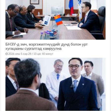
БНЭУ-д эмч, мэргэжилтнүүдийг дунд болон урт
хугацааны сургалтад хамруулна
2026 оны 5 сар 28 / 13 цаг 40 минут