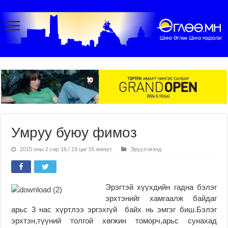
Умруу буюу фимоз
2015 оны 2 сар 16 / 19 цаг 55 минут
Эрүүл мэнд
Эрэгтэй хүүхдийн гадна бэлэг
эрхтэнийг хамгаалж байдаг
арьс 3 нас хүртлээ эргэхгүй байх нь эмгэг биш.Бэлэг
эрхтэн,түүний толгой хөгжин томорч,арьс сунахад