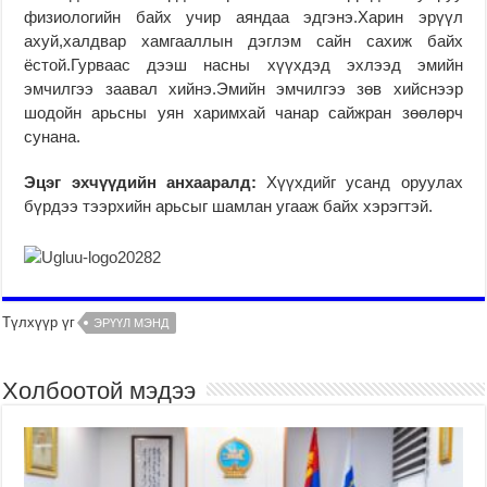
физиологийн байх учир аяндаа эдгэнэ.Харин эрүүл
ахуй,халдвар хамгааллын дэглэм сайн сахиж байх
ёстой.Гурваас дээш насны хүүхдэд эхлээд эмийн
эмчилгээ заавал хийнэ.Эмийн эмчилгээ зөв хийснээр
шодойн арьсны уян харимхай чанар сайжран зөөлөрч
сунана.
Эцэг эхчүүдийн анхааралд:
Хүүхдийг усанд оруулах
бүрдээ тээрхийн арьсыг шамлан угааж байх хэрэгтэй.
Түлхүүр үг
ЭРҮҮЛ МЭНД
Холбоотой мэдээ