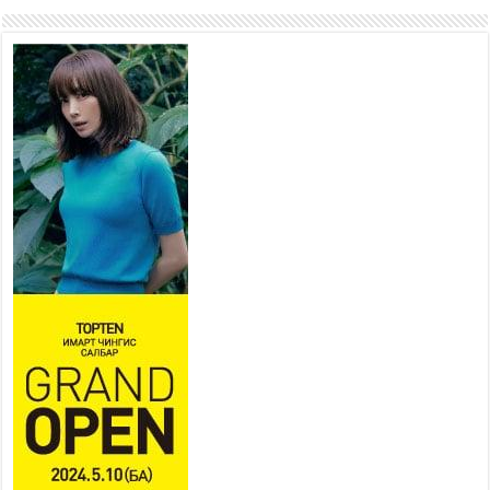
өргөн чөлөөний ус зайлуулах
шугам хоолойн ажил 80
хувьтай үргэлжилж байна
2026 оны 7 сар 20 / 9 цаг 14 минут
Усархаг аадар бороо орж
байгаа тул аюулгүй байдлаа
хангаж, үер усны аюулаас
сэрэмжлэхийг нийслэлийн
Онцгой байдлын газраас анхааруулж байна
2026 оны 7 сар 20 / 9 цаг 09 минут
311 алба хаагч, 119 техник хэрэгсэлтэй ажиллаж
үер усны аюул, болзошгүй эрсдэлээс сэргийлж
байна
2026 оны 7 сар 20 / 9 цаг 05 минут
Аяллаа зөв төлөвлөхийг иргэдэд зөвлөж байна
2026 оны 7 сар 16 / 11 цаг 50 минут
Үер усны болзошгүй аюулаас сэргийлж,
холбогдох байгууллагууд өндөржүүлсэн бэлэн
байдалд ажиллаж байна
2026 оны 7 сар 15 / 13 цаг 06 минут