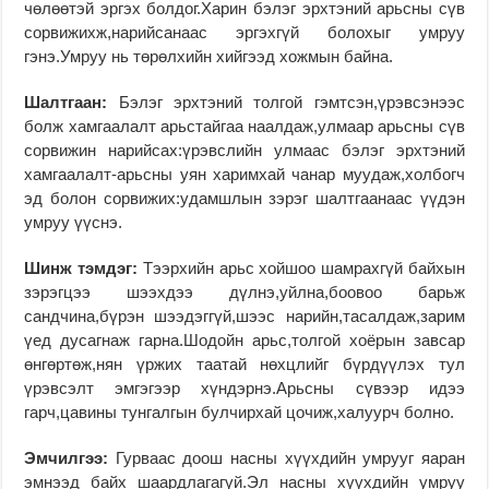
чөлөөтэй эргэх болдог.Харин бэлэг эрхтэний арьсны сүв
сорвижихж,нарийсанаас эргэхгүй болохыг умруу
гэнэ.Умруу нь төрөлхийн хийгээд хожмын байна.
Шалтгаан
:
Бэлэг эрхтэний толгой гэмтсэн,үрэвсэнээс
болж хамгаалалт арьстайгаа наалдаж,улмаар арьсны сүв
сорвижин нарийсах:үрэвслийн улмаас бэлэг эрхтэний
хамгаалалт-арьсны уян харимхай чанар муудаж,холбогч
эд болон сорвижих:удамшлын зэрэг шалтгаанаас үүдэн
умруу үүснэ.
Шинж тэмдэг
:
Тээрхийн арьс хойшоо шамрахгүй байхын
зэрэгцээ шээхдээ дүлнэ,уйлна,боовоо барьж
сандчина,бүрэн шээдэггүй,шээс нарийн,тасалдаж,зарим
үед дусагнаж гарна.Шодойн арьс,толгой хоёрын завсар
өнгөртөж,нян үржих таатай нөхцлийг бүрдүүлэх тул
үрэвсэлт эмгэгээр хүндэрнэ.Арьсны сүвээр идээ
гарч,цавины тунгалгын булчирхай цочиж,халуурч болно.
Эмчилгээ
:
Гурваас доош насны хүүхдийн умрууг яаран
эмнээд байх шаардлагагүй.Эл насны хүүхдийн умруу