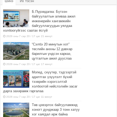
Шинэ
Их Үзсэн
Б.Пүрэвдагва: Бүтээн
байгуулалтын аливаа ажил
инженерийн хангамжийн
байгууллагуудын уялдаа
холбоогүйгээс саатах ёсгүй
2026 оны 7 сар 20 / 17 цаг 21 минут
“Сэлбэ 20 минутын хот”
төслийн анхны 12 давхар
барилгын үндсэн карказ,
цутгалтын ажил дууслаа
2026 оны 7 сар 20 / 17 цаг 17 минут
Мопед, скүүтер, тэдгээртэй
адилтгах үзүүлэлт бүхий
тээврийн хэрэгсэлтэй
холбоотой нийслэлийн засаг
дарга захирамж гаргалаа
2026 оны 7 сар 20 / 17 цаг 11 минут
Төв цэвэрлэх байгууламжид
хоногт дунджаар 3 тонн хатуу
хог хаягдал ирж байна