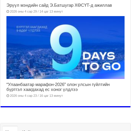
Эрүүл мэндийн сайд Э.Батшугар ХӨСҮТ-д ажиллав
2026 оны 4 сар 29 / 14 цаг 13 минут
“Улаанбаатар марафон-2026” олон улсын гүйлтийн
бүртгэл хаагдахад ес хоног үлдлээ
2026 оны 4 сар 23 / 16 цаг 13 минут