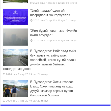
2026 оны 7 сар 20 / 12 цаг 06 минут
“Эхийн алдар” одонгийн
шаардлагыг хөнгөрүүллээ
2026 оны 7 сар 20 / 11 цаг 51 минут
“Жил бүрийн өвөл, жил бүрийн
ижил асуудал”
2026 оны 7 сар 20 / 11 цаг 16 минут
Б.Пүрэвдагва: Нийслэлд хийх
бүх замыг ус зайлуулах
хоолойтой, явган хүний болон
дугуйн замтай байлгах
стандарт мөрдөнө
2026 оны 7 сар 20 / 9 цаг 24 минут
Б.Пүрэвдагва: Хотын төвөөс
Бэлх, Сэлх чиглэлд явахад
дугуйн замаар зорчих бүрэн
боломжтой боллоо
2026 оны 7 сар 20 / 9 цаг 20 минут
Хан-Уул дүүрэг, Чингисийн