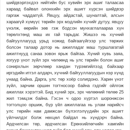
шийдвэрлэхдээ нийтийн бус хувийн эрх ашиг талаасаа
хараад байвал олонхийн эрх ашигт хүрсэн шийдвэр
гаргаж чаддаггүй. Явцуу, айдастай, шуналтай, алсын
хараагүй хүмүүс төрийн эрх мэдлийн хүчийг дутуу, явцуу
үнэлж, өөрийн зөв гэж бодсон мунхаглалаараа хүн
төрөлхтөнд маш их гай тарьдаг. Жишээ нь хүчний
байгууллагууд урьд хожид байгаагүйгээр улс төржих
болсон талаар дотор нь ажилладаг маш туршлагатай
ажилтнууд санаа зовон ярьж байгаа. Хүний хувь заяа,
язгуур үнэт зүйл эрх чөлөөнд нь улс төрийн болон ашиг
сонирхлын зөрчлөөр хандан түрэмгийлээд байхаар
иргэдийн итгэл алдарч, хүчний байгууллагуудын нэр хүнд
унаад байна. Дарга, улс төр хоёр солигдоно. Харин үнэт
зүйл, зарчим оршин тогтносоор байна гэдгийг ойлгож
ажиллах хэрэгтэй. Бид хүний эрх, эрх чөлөөний төлөө 25
жил тэмцэж байна. Гэсэн ч одоо хүртэл шоронжсон
тогтолцоо оршиж, бүр үйл ажиллагаа нь улам нарийсч
улс төрийн нам дамжсан бүлэглэлүүдийн эрх ашигт
үйлчилдэг болж нөхцөл байдал нь хүндэрч байна.
Ардчилсан төр, ардчилсан Ерөнхийлөгчийн хамгийн