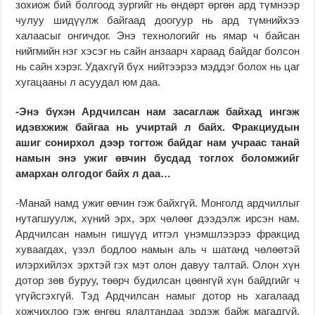
зохиож бий болгоод зургийг нь өндөрт өргөн ард түмнээр
чулуу шидүүлж байгаад доогуур нь ард түмнийхээ
халаасыг онгичдог. Энэ технологийг нь ямар ч байсан
нийгмийн нэг хэсэг нь сайн анзаарч хараад байдаг болсон
нь сайн хэрэг. Удахгүй бүх нийтээрээ мэддэг болох нь цаг
хугацааны л асуудал юм даа.
-Энэ бүхэн Ардчилсан нам засаглаж байхад ингэж
идэвхжиж байгаа нь учиртай л байх. Фракциудын
ашиг сонирхол дээр тогтож байдаг нам учраас танай
намын энэ ужиг өвчин бусдад тоглох боломжийг
амархан олгодог байх л даа…
-Манай намд ужиг өвчин гэж байхгүй. Монголд ардчиллыг
нутагшуулж, хүний эрх, эрх чөлөөг дээдэлж ирсэн нам.
Ардчилсан намын гишүүд итгэл үнэмшлээрээ фракцид
хуваагдах, үзэл бодлоо намын аль ч шатанд чөлөөтэй
илэрхийлэх эрхтэй гэх мэт олон давуу талтай. Олон хүн
дотор зөв буруу, төөрч будилсан цөөнгүй хүн байдгийг ч
үгүйсгэхгүй. Тэд Ардчилсан намыг дотор нь хагалаад
хожчихлоо гэж өнгөц ялалтандаа эрдэж байж магадгүй.