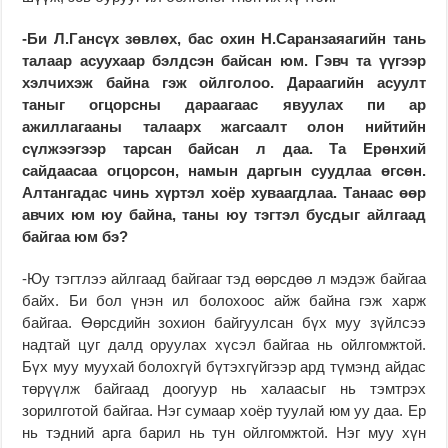
-Би Л.Гансүх зөвлөх, бас охин Н.Саранзаяагийн тань
талаар асуухаар бэлдсэн байсан юм. Гэвч та үүгээр
хэлчихэж байна гэж ойлголоо. Дараагийн асуулт
таныг огцорсны дараагаас явуулах пи ар
ажиллагааны талаарх жагсаалт олон нийтийн
сүлжээгээр тарсан байсан л даа. Та Ерөнхий
сайдаасаа огцорсон, намын даргын суудлаа өгсөн.
Алтангадас чинь хүртэл хоёр хуваагдлаа. Танаас өөр
авчих юм юу байна, таны юу тэгтэл бусдыг айлгаад
байгаа юм бэ?
-Юу тэгтлээ айлгаад байгааг тэд өөрсдөө л мэдэж байгаа
байх. Би бол үнэн ил болохоос айж байна гэж харж
байгаа. Өөрсдийн зохион байгуулсан бүх муу зүйлсээ
надтай цуг далд оруулах хүсэл байгаа нь ойлгомжтой.
Бүх муу муухай болохгүй бүтэхгүйгээр ард түмэнд айдас
төрүүлж байгаад доогуур нь халаасыг нь тэмтрэх
зорилготой байгаа. Нэг сумаар хоёр туулай юм уу даа. Ер
нь тэдний арга барил нь тун ойлгомжтой. Нэг муу хүн