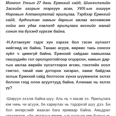
Монгол Улсын 27 дахь Ерөнхий сайд, Шинэчлэлийн
Засгийн газрын тэргүүн асан, УИХ-ын гишүүн
Норовын Алтанхуягтай ярилцлаа. Тэрбээр Ерөнхий
сайд, Ардчилсан намын даргын ажлаа өгснөөсөө
хойш анх удаа хэвлэлд ярилцлага өгснийг манай
сонин та бүхэнд хүргэж байна.
-Н.Алтанхуяг гэдэг хүн хэрхэх бол гэсэн хүлээлт
нийгэмд их байна. Танаас асууж, өөрөөс тань сонсох
зүйл ч цөөнгүй байна. Ерөнхий сайдаас намынхаа
гишүүдийн гол оролцоотойгоор огцорсон, намын дар­
гын ажлаа өөрийн хү­сэлтээрээ өгсөн, гэнэтийн осол
гэмтэл, танай нам доторхи хагарал, хамаг байдгаа
зольж Ерөнхий сайд болгосон хүнээ шүүм­жилж эхлэх
болсон гээд олон асуултууд байна. Алинаас нь эхлэх
үү?
-Ширүүн эхэлж байна шүү. Аль нь ч яахав ээ. Ярилцлага
юм чинь чи асууж, би хариулах нь тодорхой шүү дээ. Би
бол өнгөрснийг жаахан бага яримаар байна. Амьдрал
үргэлжилж, үйл явдлууд өрнөж, цаг хугацаа зөв бурууг нь