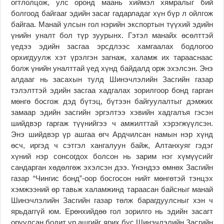
огтлолцож, улс оронд маань хиймэл хямралыг бий
болгоод байгааг эдийн засаг гадарладаг хүн бүр л ойлгож
байгаа. Манай улсын гол нэрийн экспортын түүхий эдийн
үнийн уналт бол түр зуурынх. Гэтэл манайх өсөлттэй
үедээ эдийн засгаа эрсдлээс хамгаалах бодлогоо
орхигдуулж хэт үрэлгэн загнаж, халамж их тарааснаас
болж үнийн уналттай үед хүнд байдалд орж эхэлсэн. Энэ
алдааг нь засахын тулд Шинэчлэлийн Засгийн газар
тэлэлттэй эдийн засгаа хадгалах зорилгоор бонд гарган
мөнгө босгож дэд бүтэц, бүтээн байгуулалтыг дэмжих
замаар эдийн засгийн эргэлтээ хэвийн хадгалъя гэсэн
шийдвэр гаргаж түүнийгээ ч амжилттай хэрэгжүүлсэн.
Энэ шийдвэр үр ашгаа өгч Ардчилсан намын нэр хүнд
өсч, иргэд ч сэтгэл хангалуун байж, Алтанхуяг гэдэг
хүний нэр сонсогдох болсон нь зарим нэг хүмүүсийг
сандарган хөдөлгөж эхэлсэн дээ. Үнэндээ өмнөх Засгийн
газар “Чингис бонд”-оор босгосон нийт мөнгөтэй тэнцэх
хэмжээний өр тавьж халамжинд тараасан байсныг манай
Шинэчлэлийн Засгийн газар төлж барагдуулсныг хэн ч
ярьдаггүй юм. Ерөнхийдөө гол зорилго нь эдийн засагт
оруулсан бодит үр ашгийг ярих бус Шинэчлэлийн Засгийн