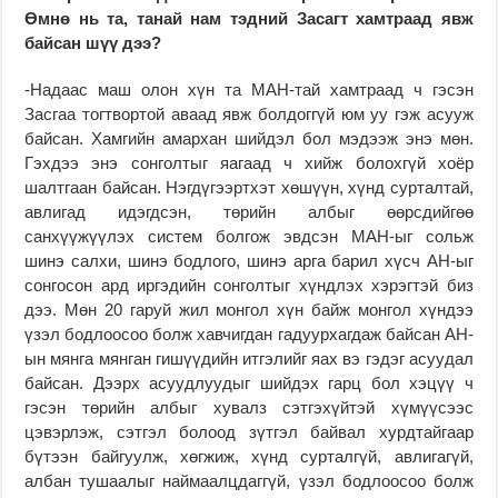
Өмнө нь та, танай нам тэдний Засагт хамтраад явж
байсан шүү дээ?
-Надаас маш олон хүн та МАН-тай хамтраад ч гэсэн
Засгаа тогтвортой аваад явж болдоггүй юм уу гэж асууж
байсан. Хамгийн амархан шийдэл бол мэдээж энэ мөн.
Гэхдээ энэ сонголтыг яагаад ч хийж болохгүй хоёр
шалтгаан байсан. Нэгдүгээртхэт хөшүүн, хүнд сурталтай,
авлигад идэгдсэн, төрийн албыг өөрсдийгөө
санхүүжүүлэх систем болгож эвдсэн МАН-ыг сольж
шинэ салхи, шинэ бодлого, шинэ арга барил хүсч АН-ыг
сонгосон ард иргэдийн сонголтыг хүндлэх хэрэгтэй биз
дээ. Мөн 20 гаруй жил монгол хүн байж монгол хүндээ
үзэл бодлоосоо болж хавчигдан гадуурхагдаж байсан АН-
ын мянга мянган гишүүдийн итгэлийг яах вэ гэдэг асуудал
байсан. Дээрх асуудлуудыг шийдэх гарц бол хэцүү ч
гэсэн төрийн албыг хувалз сэтгэхүйтэй хүмүүсээс
цэвэрлэж, сэтгэл болоод зүтгэл байвал хурдтайгаар
бүтээн байгуулж, хөгжиж, хүнд сурталгүй, авлигагүй,
албан тушаалыг наймаалцдаггүй, үзэл бодлоосоо болж