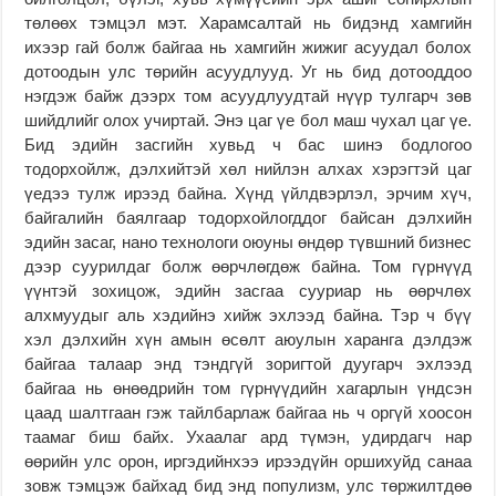
төлөөх тэмцэл мэт. Харамсалтай нь бидэнд хамгийн
ихээр гай болж байгаа нь хамгийн жижиг асуудал болох
дотоодын улс төрийн асуудлууд. Уг нь бид дотооддоо
нэгдэж байж дээрх том асуудлуудтай нүүр тулгарч зөв
шийдлийг олох учиртай. Энэ цаг үе бол маш чухал цаг үе.
Бид эдийн засгийн хувьд ч бас шинэ бодлогоо
тодорхойлж, дэлхийтэй хөл нийлэн алхах хэрэгтэй цаг
үедээ тулж ирээд байна. Хүнд үйлдвэрлэл, эрчим хүч,
байгалийн баялгаар тодорхойлогддог байсан дэлхийн
эдийн засаг, нано технологи оюуны өндөр түвшний бизнес
дээр суурилдаг болж өөрчлөгдөж байна. Том гүрнүүд
үүнтэй зохицож, эдийн засгаа сууриар нь өөрчлөх
алхмуудыг аль хэдийнэ хийж эхлээд байна. Тэр ч бүү
хэл дэлхийн хүн амын өсөлт аюулын харанга дэлдэж
байгаа талаар энд тэндгүй зоригтой дуугарч эхлээд
байгаа нь өнөөдрийн том гүрнүүдийн хагарлын үндсэн
цаад шалтгаан гэж тайлбарлаж байгаа нь ч оргүй хоосон
таамаг биш байх. Ухаалаг ард түмэн, удирдагч нар
өөрийн улс орон, иргэдийнхээ ирээдүйн оршихуйд санаа
зовж тэмцэж байхад бид энд популизм, улс төржилтдөө