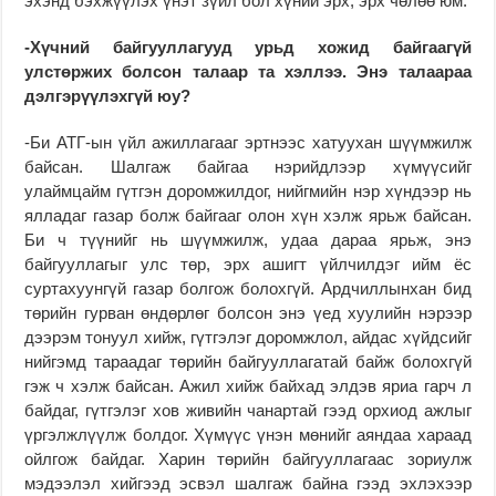
эхэнд бэхжүүлэх үнэт зүйл бол хүний эрх, эрх чөлөө юм.
-Хүчний байгууллагууд урьд хожид байгаагүй
улстөржих болсон талаар та хэллээ. Энэ талаараа
дэлгэрүүлэхгүй юу?
-Би АТГ-ын үйл ажиллагааг эртнээс хатуухан шүүмжилж
байсан. Шалгаж байгаа нэрийдлээр хүмүүсийг
улаймцайм гүтгэн доромжилдог, нийгмийн нэр хүндээр нь
ялладаг газар болж байгааг олон хүн хэлж ярьж байсан.
Би ч түүнийг нь шүүмжилж, удаа дараа ярьж, энэ
байгууллагыг улс төр, эрх ашигт үйлчилдэг ийм ёс
суртахуунгүй газар болгож болохгүй. Ардчиллынхан бид
төрийн гурван өндөрлөг болсон энэ үед хуулийн нэрээр
дээрэм тонуул хийж, гүтгэлэг доромжлол, айдас хүйдсийг
нийгэмд тараадаг төрийн байгууллагатай байж болохгүй
гэж ч хэлж байсан. Ажил хийж байхад элдэв яриа гарч л
байдаг, гүтгэлэг хов живийн чанартай гээд орхиод ажлыг
үргэлжлүүлж болдог. Хүмүүс үнэн мөнийг аяндаа хараад
ойлгож байдаг. Харин төрийн байгууллагаас зориулж
мэдээлэл хийгээд эсвэл шалгаж байна гээд эхлэхээр