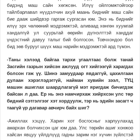
бидэнд маш сайн хөгжсөн. Илүү ойлгомжтойгоор
тайлбарлавал нүүдэлчин ахуй маань биднийг маш сайн
бие дааж шийдвэр гаргаж сургасан юм. Энэ нь биднийг
илүү эрх чөлөөний мэдрэмжтэй, аливаад хөнгөн хуумгай
хандалгүй ул суурьтай өөрийн дүгнэлттэй ханддаг
үндэстний давуу талыг бий болгосон. Товчхондоо бол
бид зөв бурууг шүүх маш нарийн мэдрэмжтэй ард түмэн.
-Таны хэлээд байгаа тархи угаалтаас болж танай
Засгийн газрын хийсэн ажлууд огт хийгээгүй харагдах
болсон гэж үү. Шинэ замуудаар явдаггүй, цахилгаан
дулаан хэрэглэдэггүй, найман хувийн зээл, ТҮЦ
машин ашиглах шаардлагагүй мэт яригдаж бичигдэж
байсан л даа. Ер нь энэ намчирхаж хийрхсэн улс төр
бидний сэтгэлгээг хэт хордуулж, тэр нь эдийн засагт ч
таагүй үр дагавар авчирч байх шиг?
-Ажиллах хэцүү. Харин хот босгосныг харлуулахад
амархан болчихсон цаг юм даа. Улс төрийн ашиг хонжоо
хайсан явцуу үйлдлүүд гадны зарим нэг хүчин зүйлстэй