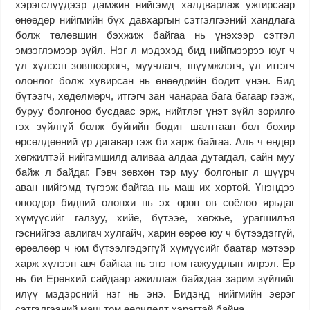
хэрэгслүүдээр дамжин нийгэмд халдварлаж ужгирсаар
өнөөдөр нийгмийн бүх давхаргын сэтгэлгээний хандлага
болж төлөвшин бэхжиж байгаа нь үнэхээр сэтгэл
эмзэглэмээр зүйл. Нэг л мэдэхэд бид нийгмээрээ юуг ч
үл хүлээн зөвшөөрөгч, муучлагч, шүүмжлэгч, үл итгэгч
олонлог болж хувирсан нь өнөөдрийн бодит үнэн. Бид
бүтээгч, хөдөлмөрч, итгэгч зан чанараа бага багаар гээж,
буруу болгоноо бусдаас эрж, нийтлэг үнэт зүйл зорилго
гэх зүйлгүй болж буйгийн бодит шалтгаан бол бохир
өрсөлдөөний үр дагавар гэж би харж байгаа. Аль ч өндөр
хөгжилтэй нийгэмшилд аливаа алдаа дутагдал, сайн муу
байж л байдаг. Гэвч зөвхөн тэр муу болгоныг л шүүрч
аван нийгэмд түгээж байгаа нь маш их хортой. Үнэндээ
өнөөдөр бидний олонхи нь эх орон өв соёлоо ярьдаг
хүмүүсийг галзуу, хийе, бүтээе, хөгжье, урагшилъя
гэснийгээ авлигач хулгайч, харин өөрөө юу ч бүтээдэггүй,
өрөөлөөр ч юм бүтээлгэдэггүй хүмүүсийг баатар мэтээр
харж хүлээн авч байгаа нь энэ том гажуудлын илрэл. Ер
нь би Ерөнхий сайдаар ажиллаж байхдаа зарим зүйлийг
илүү мэдэрсний нэг нь энэ. Бидэнд нийгмийн эерэг
сэтгэлгээний маш том өөрчлөлт хэрэгтэй байна.