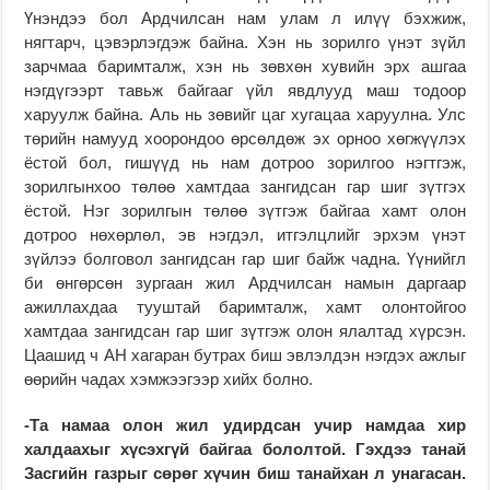
Үнэндээ бол Ардчилсан нам улам л илүү бэхжиж,
нягтарч, цэвэрлэгдэж байна. Хэн нь зорилго үнэт зүйл
зарчмаа баримталж, хэн нь зөвхөн хувийн эрх ашгаа
нэгдүгээрт тавьж байгааг үйл явдлууд маш тодоор
харуулж байна. Аль нь зөвийг цаг хугацаа харуулна. Улс
төрийн намууд хоорондоо өрсөлдөж эх орноо хөгжүүлэх
ёстой бол, гишүүд нь нам дотроо зорилгоо нэгтгэж,
зорилгынхоо төлөө хамтдаа зангидсан гар шиг зүтгэх
ёстой. Нэг зорилгын төлөө зүтгэж байгаа хамт олон
дотроо нөхөрлөл, эв нэгдэл, итгэлцлийг эрхэм үнэт
зүйлээ болговол зангидсан гар шиг байж чадна. Үүнийгл
би өнгөрсөн зургаан жил Ардчилсан намын даргаар
ажиллахдаа тууштай баримталж, хамт олонтойгоо
хамтдаа зангидсан гар шиг зүтгэж олон ялалтад хүрсэн.
Цаашид ч АН хагаран бутрах биш эвлэлдэн нэгдэх ажлыг
өөрийн чадах хэмжээгээр хийх болно.
-Та намаа олон жил удирдсан учир намдаа хир
халдаахыг хүсэхгүй байгаа бололтой. Гэхдээ танай
Засгийн газрыг сөрөг хүчин биш танайхан л унагасан.