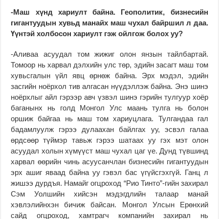
-Маш хүнд хариулт байна. Геополитик, бизнесийн
гигантуудын хувьд манайх маш чухал байршил л даа.
Үүнтэй холбосон хариулт гэж ойлгож болох уу?
-Аливаа асуудал том жижиг олон янзын тайлбартай.
Томоор нь харвал дэлхийн улс төр, эдийн засагт маш том
хувьсгалын үйл явц өрнөж байна. Эрх мэдэл, эдийн
засгийн ноёрхол тив алгасан нүүдэллэж байна. Энэ шинэ
ноёрхлыг айл гэрээр авч үзвэл шинэ гэрийн тулгуур хоёр
баганынх нь голд Монгол Улс маань тулга нь болон
оршиж байгаа нь маш том хариуцлага. Тулгандаа гал
бадамлуулж гэрээ дулаахан байлгах уу, эсвэл галаа
өрдсөөр түймэр тавьж гэрээ шатаах уу гэх мэт олон
асуудал холын хүмүүст маш чухал цаг үе. Дунд түвшинд
харвал өөрийн чинь асуусанчлан бизнесийн гигантуудын
эрх ашиг яваад байна уу гэвэл бас үгүйсгэхгүй. Ганц л
жишээ дурдъя. Намайг огцроход “Рио Тинто”-гийн захирал
Сэм Уолшийн хийсэн мэдэгдлийн талаар манай
хэвлэлийнхэн бичиж байсан. Монгол Улсын Ерөнхий
сайд огцроход, хамтрагч компанийн захирал нь