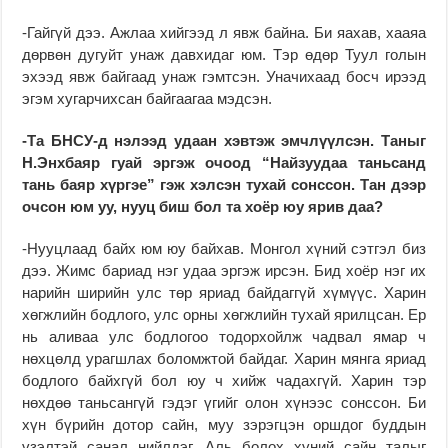
-Гайгүй дээ. Ажлаа хийгээд л явж байна. Би яахав, хааяа
дөрвөн дугуйт унаж давхидаг юм. Тэр өдөр Туул голын
эхээд явж байгаад унаж гэмтсэн. Уначихаад босч ирээд
эгэм хугарчихсан байгаагаа мэдсэн.
-Та БНСУ-д нэлээд удаан хэвтэж эмчлүүлсэн. Таныг
Н.Энхбаяр гуай эргэж очоод “Найзуудаа таньсанд
тань баяр хүргэе” гэж хэлсэн тухай сонссон. Тан дээр
очсон юм уу, нууц биш бол та хоёр юу ярив даа?
-Нууцлаад байх юм юу байхав. Монгол хүний сэтгэл биз
дээ. Жимс бариад нэг удаа эргэж ирсэн. Бид хоёр нэг их
нарийн ширийн улс төр яриад байдаггүй хүмүүс. Харин
хөгжлийн бодлого, улс орны хөгжлийн тухай ярилцсан. Ер
нь аливаа улс бодлогоо тодорхойлж чадвал ямар ч
нөхцөлд урагшлах боломжтой байдаг. Харин мянга яриад
бодлого байхгүй бол юу ч хийж чадахгүй. Харин тэр
нөхдөө таньсангүй гэдэг үгийг олон хүнээc сонссон. Би
хүн бүрийн дотор сайн, муу зэрэгцэн оршдог буддын
үзэлтэй санал нийлдэг. Аль болох хүний сайн талыг