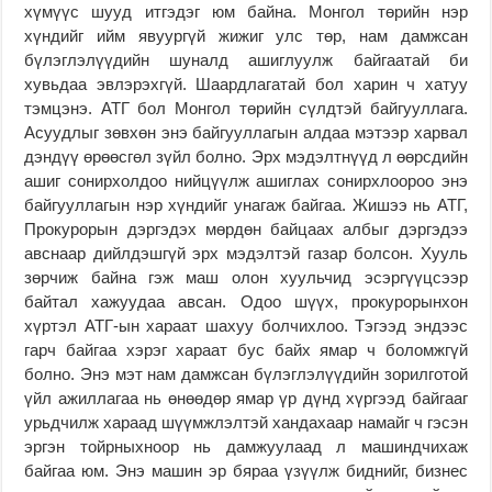
хүмүүс шууд итгэдэг юм байна. Монгол төрийн нэр
хүндийг ийм явуургүй жижиг улс төр, нам дамжсан
бүлэглэлүүдийн шуналд ашиглуулж байгаатай би
хувьдаа эвлэрэхгүй. Шаардлагатай бол харин ч хатуу
тэмцэнэ. АТГ бол Монгол төрийн сүлдтэй байгууллага.
Асуудлыг зөвхөн энэ байгууллагын алдаа мэтээр харвал
дэндүү өрөөсгөл зүйл болно. Эрх мэдэлтнүүд л өөрсдийн
ашиг сонирхолдоо нийцүүлж ашиглах сонирхлоороо энэ
байгууллагын нэр хүндийг унагаж байгаа. Жишээ нь АТГ,
Прокурорын дэргэдэх мөрдөн байцаах албыг дэргэдээ
авснаар дийлдэшгүй эрх мэдэлтэй газар болсон. Хууль
зөрчиж байна гэж маш олон хуульчид эсэргүүцсээр
байтал хажуудаа авсан. Одоо шүүх, прокурорынхон
хүртэл АТГ-ын хараат шахуу болчихлоо. Тэгээд эндээс
гарч байгаа хэрэг хараат бус байх ямар ч боломжгүй
болно. Энэ мэт нам дамжсан бүлэглэлүүдийн зорилготой
үйл ажиллагаа нь өнөөдөр ямар үр дүнд хүргээд байгааг
урьдчилж хараад шүүмжлэлтэй хандахаар намайг ч гэсэн
эргэн тойрныхноор нь дамжуулаад л машиндчихаж
байгаа юм. Энэ машин эр бяраа үзүүлж биднийг, бизнес