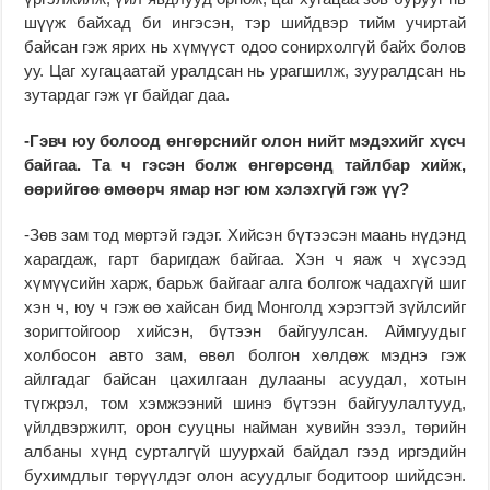
шүүж байхад би ингэсэн, тэр шийдвэр тийм учиртай
байсан гэж ярих нь хүмүүст одоо сонирхолгүй байх болов
уу. Цаг хугацаатай уралдсан нь урагшилж, зууралдсан нь
зутардаг гэж үг байдаг даа.
-Гэвч юу болоод өнгөрс­нийг олон нийт мэдэхийг хүсч
байгаа. Та ч гэсэн болж өнгөрсөнд тайлбар хийж,
өөрийгөө өмөөрч ямар нэг юм хэлэхгүй гэж үү?
-Зөв зам тод мөртэй гэдэг. Хийсэн бүтээсэн маань нүдэнд
харагдаж, гарт баригдаж байгаа. Хэн ч яаж ч хүсээд
хүмүүсийн харж, барьж байгааг алга болгож чадахгүй шиг
хэн ч, юу ч гэж өө хайсан бид Монголд хэрэгтэй зүйлсийг
зоригтойгоор хийсэн, бүтээн байгуулсан. Аймгуудыг
холбосон авто зам, өвөл болгон хөлдөж мэднэ гэж
айлгадаг байсан цахилгаан дулааны асуудал, хотын
түгжрэл, том хэмжээний шинэ бүтээн байгуулалтууд,
үйлдвэржилт, орон сууцны найман хувийн зээл, төрийн
албаны хүнд сурталгүй шуурхай байдал гээд иргэдийн
бухимдлыг төрүүлдэг олон асуудлыг бодитоор шийдсэн.