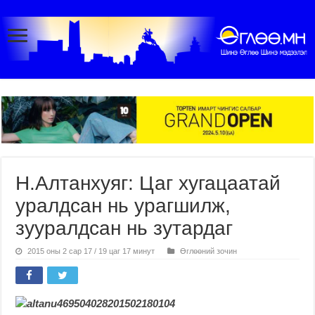
Н.Алтанхуяг: Цаг хугацаатай
уралдсан нь урагшилж,
зууралдсан нь зутардаг
2015 оны 2 сар 17 / 19 цаг 17 минут
Өглөөний зочин