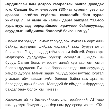
-Ардчилсан нам дотроо хагаралтай байгаа дуулдах
юм. Саяхан болж өнгөрсөн ҮЗХ-ны хурлын үеэр ар
араасаа нэгийгээ үгүйсгэж хэвлэлийн бага хурал
хийгээд л. Та өмнө нь намын дарга байхдаа ҮЗХ-гоо
хуралдуулаад өөрсдийнхөө хүмүүсээ байршуулаад
асуудлыг шийдчихэж болоогүй байсан юм уу?
-Зарим нэг хүмүүс намайг тэр үед эрх мэдэл нь өөрт чинь
байхад асуудлыг шийдэж чадаагүй гээд буруутгаж л
байна лээ. Гэхдээ надад тийм зарчим байхгүй. Өөрөө эрх
мэдлээрээ дулдуйдаж хүчээр асуудлыг шийдэх нь
буруу. Саяын болж өнгөрсөн манай хурлаар юм, юм л
болсон дуулдсан. Би чоно борооноор гэдэг шиг асуудалд
хандах дургүй. Манай зарим гишүүд орон нутгаас хүртэл
утасдаж ийм заваан зүйл болоод байна гэж арга нь
барагдаад ярьж байсан. Магадгүй би иймдээ ч буруутаад
байдаг байж болох юм. (инээв)
Харамсалтай нь бизнесийнхэн, улс төрийнхнийг АТГ-аар
шалгуулдаг байдал одоо бүр нам руу ороод ирлээ. ҮЗХ-