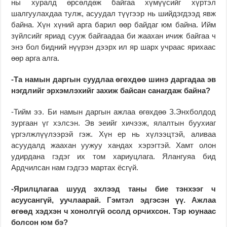
ны хуралд өрсөлдөж байгаа хүмүүсийг хүртэл
шалгуулахдаа тулж, асуудал түүгээр нь шийдэгдээд явж
байна. Хүн хүний арга барил өөр байдаг юм байна. Ийм
зүйлсийг яриад сууж байгаадаа би жаахан ичиж байгаа ч
энэ бол бидний нүүрэн дээрх ил яр шарх учраас ярихаас
өөр арга алга.
-Та намын даргын суудлаа өгөхдөө шинэ даргадаа эв
нэгдлийг эрхэмлэхийг захиж байсан санагдаж байна?
-Тийм ээ. Би намын даргын ажлаа өгөхдөө З.Энхболдод
зургаан үг хэлсэн. Эв эеийг хичээж, ялалтын буухиаг
үргэлжлүүлээрэй гэж. Хүн ер нь хүлээцтэй, аливаа
асуудалд жаахан уужуу хандах хэрэгтэй. Хамт олон
удирдана гэдэг их том хариуцлага. Ялангуяа бид
Ардчилсан нам гэдгээ мартах ёсгүй.
-Ярилцлагаа шууд эхлээд таны бие тэнхээг ч
асуусангүй, уучлаарай. Гэмтэл эдгэсэн үү. Ажлаа
өгөөд хэдхэн ч хонолгүй осолд орчихсон. Тэр юунаас
болсон юм бэ?