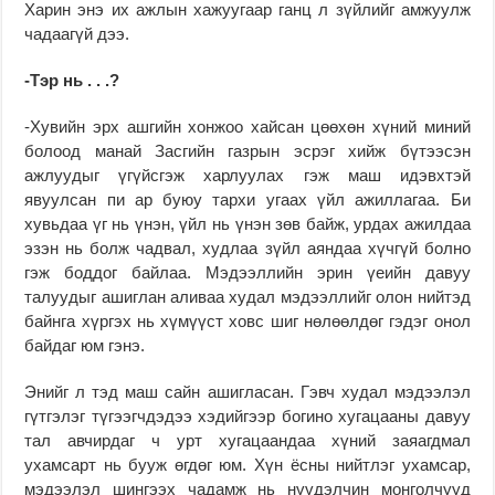
Харин энэ их ажлын хажуугаар ганц л зүйлийг амжуулж
чадаагүй дээ.
-Тэр нь . . .?
-Хувийн эрх ашгийн хонжоо хайсан цөөхөн хүний миний
болоод манай Засгийн газрын эсрэг хийж бүтээсэн
ажлуудыг үгүйсгэж харлуулах гэж маш идэвхтэй
явуулсан пи ар буюу тархи угаах үйл ажиллагаа. Би
хувьдаа үг нь үнэн, үйл нь үнэн зөв байж, урдах ажилдаа
эзэн нь болж чадвал, худлаа зүйл аяндаа хүчгүй болно
гэж боддог байлаа. Мэдээллийн эрин үеийн давуу
талуудыг ашиглан аливаа худал мэдээллийг олон нийтэд
байнга хүргэх нь хүмүүст ховс шиг нөлөөлдөг гэдэг онол
байдаг юм гэнэ.
Энийг л тэд маш сайн ашигласан. Гэвч худал мэдээлэл
гүтгэлэг түгээгчдэдээ хэдийгээр богино хугацааны давуу
тал авчирдаг ч урт хугацаандаа хүний заяагдмал
ухамсарт нь бууж өгдөг юм. Хүн ёсны нийтлэг ухамсар,
мэдээлэл шингээх чадамж нь нүүдэлчин монголчууд