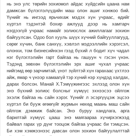
нь энэ улс төрийн зохиомол айдас хүйдсийн цаана нам
дамжсан бүлэглэлүүдийн маш олон ашиг хонжоо бий.
Үүнийг нь ингээд ярьчихаж мэдэх хүн учраас, өдийг
хүртэл тэдэнтэй бохир ажлууд дээр нь хамтарч
нэгдээгүй учраас намайг золиослох ажиллагааг зохион
байгуулсан. Одоо бол хууль шүүх хүчний байгууллагууд,
сөрөг хүчин, банк санхүү, хэвлэл мэдээллийн хэрэгсэл,
олонхи, том бизнесийнхэн гээд бүхий л бодит хүч чадал
нэг бүлэглэлийн гарт байгаа нь гашуун ч гэсэн үнэн.
Тэдэнд зөвхөн бүлэглэлийн эрх ашиг чухал учраас
нийгэмд өөр зарчимтай, үнэт зүйлтэй хүн гарахаас үхтлээ
айж, ямар ч үнээр хамаагүй тэр хүний нэр хүндэд халдах,
дарах болсон. Манай Х.Тэмүүжингээс эхлээд олон хүн
энэ бүхний золиос болсныг хүмүүс эхнээсээ ойлгож
эхэлж байгаа нь сайн хэрэг. Үүнийг л эсэргүүцэж эцсээ
хүртэл би бууж өгөөгүйг журмын нөхөд маань маш сайн
ойлгож дэмжиж байсан. Энэ буруу хандлага, арга
барилтай хүмүүс цааш энэ маягаараа хүчирхэгжээд
байвал гарах үр дүнг тооцож байгаа учраас би тэмцсэн.
Би хэм хэмжээнээс давсан олон зохион байгуулалттай