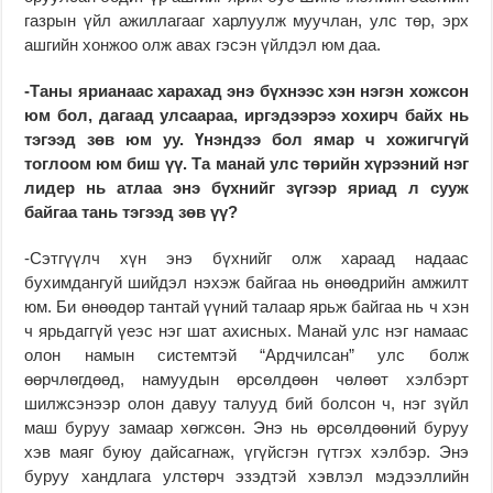
газрын үйл ажиллагааг харлуулж муучлан, улс төр, эрх
ашгийн хонжоо олж авах гэсэн үйлдэл юм даа.
-Таны ярианаас харахад энэ бүхнээс хэн нэгэн хожсон
юм бол, дагаад улсаараа, иргэдээрээ хохирч байх нь
тэгээд зөв юм уу. Үнэндээ бол ямар ч хожигчгүй
тоглоом юм биш үү. Та манай улс төрийн хүрээний нэг
лидер нь атлаа энэ бүхнийг зүгээр яриад л сууж
байгаа тань тэгээд зөв үү?
-Сэтгүүлч хүн энэ бүхнийг олж хараад надаас
бухимдангуй шийдэл нэхэж байгаа нь өнөөдрийн амжилт
юм. Би өнөөдөр тантай үүний талаар ярьж байгаа нь ч хэн
ч ярьдаггүй үеэс нэг шат ахисных. Манай улс нэг намаас
олон намын системтэй “Ардчилсан” улс болж
өөрчлөгдөөд, намуудын өрсөлдөөн чөлөөт хэлбэрт
шилжсэнээр олон давуу талууд бий болсон ч, нэг зүйл
маш буруу замаар хөгжсөн. Энэ нь өрсөлдөөний буруу
хэв маяг буюу дайсагнаж, үгүйсгэн гүтгэх хэлбэр. Энэ
буруу хандлага улстөрч эзэдтэй хэвлэл мэдээллийн