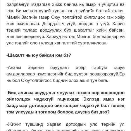
баярлангуй мэдэгдэл хийж байгаа нь ямар ч учиртай вэ
гэж. Би монгол хүний хувьд нэг л зүйлийг баттай хэлнэ.
Манай Засгийн газар Оюу толгойтой ойлголцох гэж хоёр
жил ажилласан. Дээрдээ ч үгүй, дордоо ч үгүй. Харин
тэдний талаас дордуулах бүх шахалтыг хийж байсан.
Бид зөвшөөрөөгүй. Хариуд нь тэд Монгол бол найдваргүй
улс гэдгийг олон улсад хангалттай сурталчилсан.
-Шахалт нь юу байсан юм бэ?
-Анхны хөрөнгө оруулалт хоёр тэрбум гаруй
ам.доллараар нэмэгдсэнийг бид хүлээн зөвшөөрөөгүй.Ер
нь бол Оюутолгойгоос бидний олох ашиг тун бага.
-Бид аливаа асуудлыг явуулах гэхээр өөр хоорондоо
ойлголцож чадахгүй гацчихдаг. Эхлээд ямар нэг
байдлаар дотооддоо ойлголцож чадахгүй бол тэгээд
том улсуудын тоглоом болоод дуусна биз дээ?
-Жижиг түвшинд харвал дотоодын улс төрийн үл
ойлголцол, бүлэг, хувь хүмүүсийн эрх ашиг сонирхлын