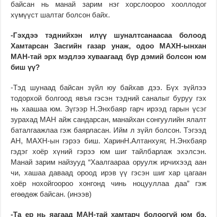
байсан нь манай зарим нэг хорслоороо хооллодог
хүмүүст шалтаг болсон байх.
-Гэхдээ тэднийхэн илүү шуналтсанаасаа болоод
Хамтарсан Засгийн газар унаж, одоо МАХН-ынхан
МАН-тай эрх мэдлээ хуваагаад бүр дэмий болсон юм
биш үү?
-Тэд шунаад байсан зүйл юу байхав дээ. Бүх зүйлээ
тодорхой болгоод явъя гэсэн тэдний саналыг буруу гэх
нь хаашаа юм. Зүгээр Н.Энхбаяр гарч ирээд гарын үсэг
зурахад МАН айж сандарсан, манайхан сонгуулийн ялалт
баталгаажлаа гэж баярласан. Ийм л зүйл болсон. Тэгээд
АН, МАХН-ын гэрээ биш. ХаринН.Алтанхуяг, Н.Энхбаяр
гэдэг хоёр хүний гэрээ юм шиг тайлбарлаж эхэлсэн.
Манай зарим найзууд “Хаалгаараа оруулж ирчихээд аан
чи, хашаа даваад ороод ирэв үү гэсэн шиг хар цагаан
хоёр нохойгоороо хонгонд чинь ноцууллаа даа” гэж
егөөдөж байсан. (инээв)
-Та ер нь яагаад МАН-тай хамтарч болоогүй юм бэ.