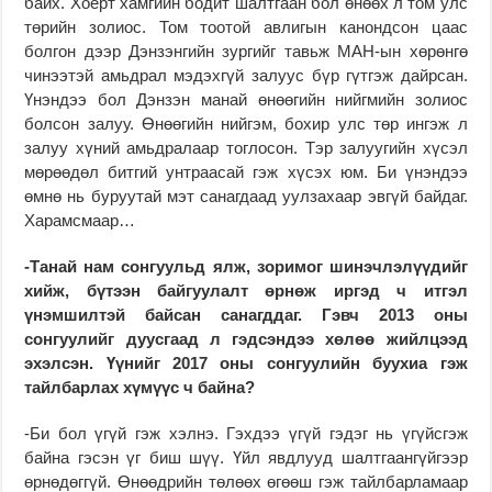
байх. Хоёрт хамгийн бодит шалтгаан бол өнөөх л том улс
төрийн золиос. Том тоотой авлигын канондсон цаас
болгон дээр Дэнзэнгийн зургийг тавьж МАН-ын хөрөнгө
чинээтэй амьдрал мэдэхгүй залуус бүр гүтгэж дайрсан.
Үнэндээ бол Дэнзэн манай өнөөгийн нийгмийн золиос
болсон залуу. Өнөөгийн нийгэм, бохир улс төр ингэж л
залуу хүний амьдралаар тоглосон. Тэр залуугийн хүсэл
мөрөөдөл битгий унтраасай гэж хүсэх юм. Би үнэндээ
өмнө нь буруутай мэт санагдаад уулзахаар эвгүй байдаг.
Харамсмаар…
-Танай нам сон­гуульд ялж, зоримог шинэчлэлүүдийг
хийж, бүтээн байгуулалт өрнөж иргэд ч итгэл
үнэмшилтэй байсан санагддаг. Гэвч 2013 оны
сонгуулийг дуусгаад л гэдсэндээ хөлөө жийлцээд
эхэлсэн. Үүнийг 2017 оны сонгуулийн буухиа гэж
тайлбарлах хүмүүс ч байна?
-Би бол үгүй гэж хэлнэ. Гэхдээ үгүй гэдэг нь үгүйсгэж
байна гэсэн үг биш шүү. Үйл явдлууд шалтгаангүйгээр
өрнөдөггүй. Өнөөдрийн төлөөх өгөөш гэж тайлбарламаар