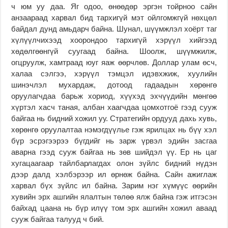
ч юм уу даа. Яг одоо, өнөөдөр эргэн тойрноо сайн
анзаараад харвал бид тархигүй мэт ойлгомжгүй нөхцөл
байдал дунд амьдарч байна. Шунал, шүүмжлэл хоёрт таг
хүлүүлчихээд хоорондоо тархигүй хэрүүл хийгээд
хөдөлгөөнгүй суугаад байна. Шоолж, шүүмжилж,
огцруулж, хамтраад юуг яаж өөрчлөв. Доллар улам өсч,
халаа сэлгээ, хэрүүл тэмцэл идэвхжиж, хуулийн
шинэчлэл мухардаж, дотоод гадаадын хөрөнгө
оруулагчдаа барьж хориод, хүүхэд эхчүүдийн мөнгөө
хүртэл хасч таная, албан хаагчдаа цомхотгоё гээд сууж
байгаа нь бидний хожил уу. Стратегийн ордууд дахь хувь,
хөрөнгө оруулалтаа нэмэгдүүлье гэж ярилцах нь бүү хэл
бүр эсрэгээрээ бүгдийг нь зарж үрвэл эдийн засгаа
аварна гээд сууж байгаа нь зөв шийдэл үү. Ер нь цаг
хугацаагаар тайлбарлагдах олон зүйлс бидний нүдэн
дээр далд хэлбэрээр ил өрнөж байна. Сайн ажиглаж
харвал бүх зүйлс ил байна. Зарим нэг хүмүүс өөрийн
хувийн эрх ашгийн ялалтын төлөө ялж байна гэж итгэсэн
байхад цаана нь бүр илүү том эрх ашгийн хожил аваад
сууж байгаа талууд ч бий.