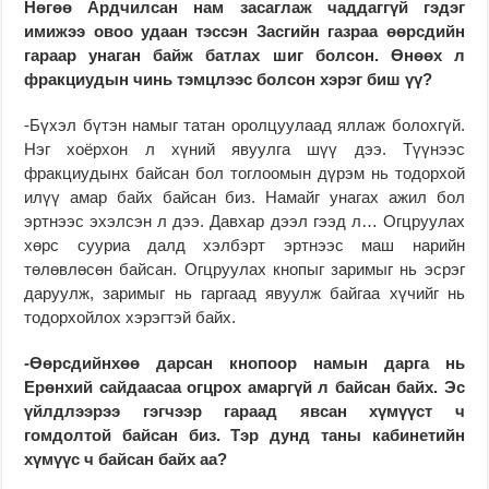
Нөгөө Ардчилсан нам засаглаж чаддаггүй гэдэг
имижээ овоо удаан тэссэн Засгийн газраа өөрсдийн
гараар унаган байж батлах шиг болсон. Өнөөх л
фракциудын чинь тэмцлээс болсон хэрэг биш үү?
-Бүхэл бүтэн намыг татан оролцуулаад яллаж болохгүй.
Нэг хоёрхон л хүний явуулга шүү дээ. Түүнээс
фракциудынх байсан бол тоглоомын дүрэм нь тодорхой
илүү амар байх байсан биз. Намайг унагах ажил бол
эртнээс эхэлсэн л дээ. Давхар дээл гээд л… Огцруулах
хөрс сууриа далд хэлбэрт эртнээс маш нарийн
төлөвлөсөн байсан. Огцруулах кнопыг заримыг нь эсрэг
даруулж, заримыг нь гаргаад явуулж байгаа хүчийг нь
тодорхойлох хэрэгтэй байх.
-Өөрсдийнхөө дарсан кнопоор намын дарга нь
Ерөнхий сайдаасаа огцрох амаргүй л байсан байх. Эс
үйлдлээрээ гэгчээр гараад явсан хүмүүст ч
гомдолтой байсан биз. Тэр дунд таны кабинетийн
хүмүүс ч байсан байх аа?