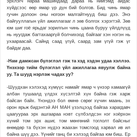
эрхлэгч нараа машиндаад дараа нь нийгэмд айдас
хүйдсээс өөр ямар үр дүн бий болгов. Бид чинь ямар
гучин долоон оны ногоон малгайтнууд биш дээ. Энэ
байгууллагын үйл ажиллагааг л зөв болгох хэрэгтэй. Зөв
юм шиг гоё ярьдаг зорилгын чинь цаана буруу үйлдлүүд
нь нуугдаж багтахааргүй болчихоод байгааг хэн нэгэн нь
ухаараасай. Сайнд саад үгүй, саард зам үгүй гэж үг
байдаг даа.
-Нам дамжсан бүлэглэл гэж та хэд хэдэн удаа хэллээ.
Үнэхээр тийм бүлэглэл үйл ажиллагаа явуулж байна
уу. Та шууд нэрлэж чадах уу?
-Шуудхан хэлэхэд хүмүүс намайг ямар ч үнээр хамаагүй
албан тушаалд үлдэх хүсэлтэй хүн байна гэж харж
байсан байх. Үнэндээ бол өмнө сөрөг хүчин маань, эх
орон ярьж бидэнтэй АН МАН үзэлцээд байгаа харагдавч
цаагуураа эрх ашгаараа нэвт сүлбэлдсэн нэг хоёрхон
хүний том эрх ашиг, том мөнгөний тоглолт байсныг
өнөөдөр та бүхэн нүдээ жаахан томсгоод харвал ив ил
байна шүү дээ. Үүнийг ганц би хэлээд байгаа юм биш. Ер