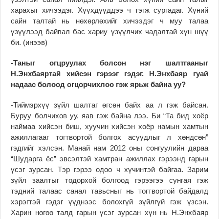
харахыг хичээдэг. Хүүхдүүддээ ч тэгж сургадаг. Хүний
сайн талтай нь нөхөрлөхийг хичээдэг ч муу талаа
үзүүлээд байвал бас хариу үзүүлчих чадалтай хүн шүү
би. (инээв)
-Таныг огцруулах болсон нэг шалтгааныг
Н.Энхбаяртай хийсэн гэрээг гэдэг. Н.Энхбаяр гуай
надаас болоод огцорчихлоо гэж ярьж байна уу?
-Тиймэрхүү зүйл шалтаг өгсөн байх аа л гэж байсан.
Буруу болчихов уу, яав гэж байна лээ. Би “Та бид хоёр
наймаа хийсэн биш, хуучин хийсэн хоёр намын хамтын
ажиллагааг тогтвортой болгох асуудлыг л хөндсөн”
гэдгийг хэлсэн. Манай нам 2012 оны сонгуулийн дараа
“Шударга ёс” эвсэлтэй хамтран ажиллах гэрээнд гарын
үсэг зурсан. Тэр гэрээ одоо ч хүчинтэй байгаа. Зарим
зүйл заалтыг тодорхой болгоод гэрээгээ сунгая гэж
тэдний талаас санал тавьсныг нь тогтвортой байдалд
хэрэгтэй гэдэг үүднээс болохгүй зүйлгүй гэж үзсэн.
Харин нөгөө талд гарын үсэг зурсан хүн нь Н.Энхбаяр