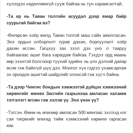
хүлэгдэн хөдөлгөөнгүй сууж байгаа нь тун харамсалтай.
-Та ер нь Таван толгойн асуудал дээр ямар байр
суурьтай байгаа вэ?
-Өнгөрсөн хоёр жилд Таван толгой маш сайн ажилласан.
Энэ ордын олборлолт гурав дахин, борлуулалт хоёр
дахин өссөн. Гагцхүү зах зээл дэх үнэ л тааруу
байгаагаас ашиг бага харагдаж байгаа. Гэхдээ орд маань
өөр эзэнтэй болсноор түүхий эдийнх нь үнэ дэлхий даяар
өснө гэж байхгүй шүү дээ. Монгол хүн гэдгээ ухамсарлаж
эх орондоо ашигтай шийдлийг олоосой гэж хүсч байна.
-Та дээр Чингис бондын хэмжээтэй дүйцэх хэмжээний
хөрөнгийг өмнөх Засгийн газрынхаа амласан халамж
тэтгэлэгт өгсөн гэж хэлэв үү. Энэ үнэн үү?
-Тэгсэн. Өмнө нь өгөхөөр амласан 500 мянгаас эхлээд нэг
сая төгрөгийг өгөхөд тийм хэмжээний хөрөнгө гаргасан
юм.