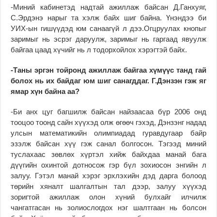
-Миний кабинетэд надтай ажиллаж байсан Д.Ганхуяг,
С.Эрдэнэ нарыг та хэлж байх шиг байна. Үнэндээ би
УИХ-ын гишүүдэд юм санаагүй л дээ.Огцруулах кнопыг
заримыг нь эсрэг даруулж, заримыг нь гаргаад явуулж
байгаа цаад хүчийг нь л тодорхойлох хэрэгтэй байх.
-Таны эргэн тойронд ажиллаж байгаа хүмүүс танд гай
болох нь их байдаг юм шиг санагддаг. Г.Дэнзэн гэж яг
ямар хүн байна аа?
-Би анх цуг багшилж байсан найзаасаа бүр 2006 онд
тооцоо тоонд сайн хүүхэд олж өгөөч гэхэд, Дэнзэнг надад
улсын математикийн олимпиадад гуравдугаар байр
эзэлж байсан хүү гэж санал болгосон. Тэгээд миний
туслахаас зөвлөх хүртэл хийж байхдаа манай бага
дүүгийн охинтой дотносож гэр бүл зохиосон энгийн л
залуу. Гэтэл манай хэрэг эрхлэхийн дэд дарга болоод
төрийн хяналт шалгалтын тал дээр, залуу хүүхэд
зоригтой ажиллаж олон хүний булхайг илчилж
чангатгасан нь золиослогдох нэг шалтгаан нь болсон