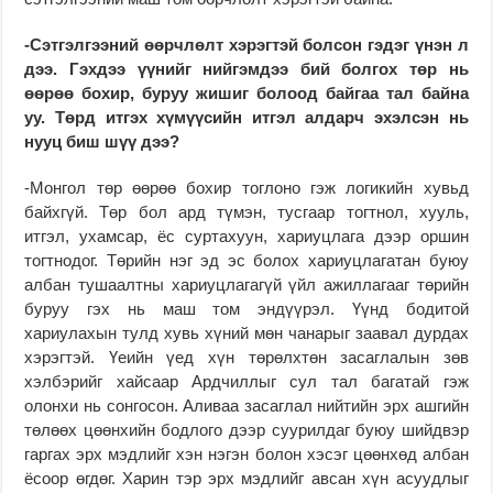
-Сэтгэлгээний өөрчлөлт хэрэгтэй болсон гэдэг үнэн л
дээ. Гэхдээ үүнийг нийгэмдээ бий болгох төр нь
өөрөө бохир, буруу жишиг болоод байгаа тал байна
уу. Төрд итгэх хүмүүсийн итгэл алдарч эхэлсэн нь
нууц биш шүү дээ?
-Монгол төр өөрөө бохир тоглоно гэж логикийн хувьд
байхгүй. Төр бол ард түмэн, тусгаар тогтнол, хууль,
итгэл, ухамсар, ёс суртахуун, хариуцлага дээр оршин
тогтнодог. Төрийн нэг эд эс болох хариуцлагатан буюу
албан тушаалтны хариуцлагагүй үйл ажиллагааг төрийн
буруу гэх нь маш том эндүүрэл. Үүнд бодитой
хариулахын тулд хувь хүний мөн чанарыг заавал дурдах
хэрэгтэй. Үеийн үед хүн төрөлхтөн засаглалын зөв
хэлбэрийг хайсаар Ардчиллыг сул тал багатай гэж
олонхи нь сонгосон. Аливаа засаглал нийтийн эрх ашгийн
төлөөх цөөнхийн бодлого дээр суурилдаг буюу шийдвэр
гаргах эрх мэдлийг хэн нэгэн болон хэсэг цөөнхөд албан
ёсоор өгдөг. Харин тэр эрх мэдлийг авсан хүн асуудлыг