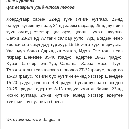
ныг хүртэлх
цаг агаарын урьдчилсан төлөв
Хоёрдугаар сарын 22-нд зүүн зүгийн нутгаар, 23-нд
баруун зүгийн нутгаар, 24-нд зарим газраар, 25-нд нутгийн
зүүн өмнөд хэсгээр цас орж, цасан шуурга шуурна.
Салхи 23-24 нд Алтайн салбар уулс, Арц Богдын өвөр
хоолойгоор секундэд түр зуур 16-18 метр хүрч ширүүснэ.
Увс нуур болон Дархадын хотгор, Идэр, Тэс голын сав
газраар шөнөдөө 35-40 градус, өдөртөө 18-23 градус,
Хүрэн бэлчир, Эгь-Үүр, Сэлэнгэ, Хараа, Ерөө, Туул,
Тэрэлж голын сав газраар шөнөдөө 27-32 градус, өдөртөө
15-20 градус, говийн бүс нутгийн өмнөд хэсгээр шөнөдөө
15-20 градус, өдөртөө 4-9 градус, бусад нутгаар шөнөдөө
20-25 градус, өдөртөө 8-13 градус хүйтэн байна. 23-нд
ихэнх нутгаар, 24-нд нутгийн өмнөд хэсгээр өдөртөө
хүйтний эрч сулавтар байна.
Эх сурвалж:
www.dorgio.mn