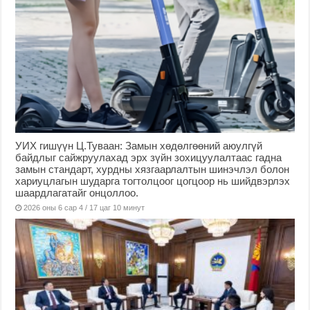
УИХ гишүүн Ц.Туваан: Замын хөдөлгөөний аюулгүй
байдлыг сайжруулахад эрх зүйн зохицуулалтаас гадна
замын стандарт, хурдны хязгаарлалтын шинэчлэл болон
хариуцлагын шударга тогтолцоог цогцоор нь шийдвэрлэх
шаардлагатайг онцоллоо.
2026 оны 6 сар 4 / 17 цаг 10 минут