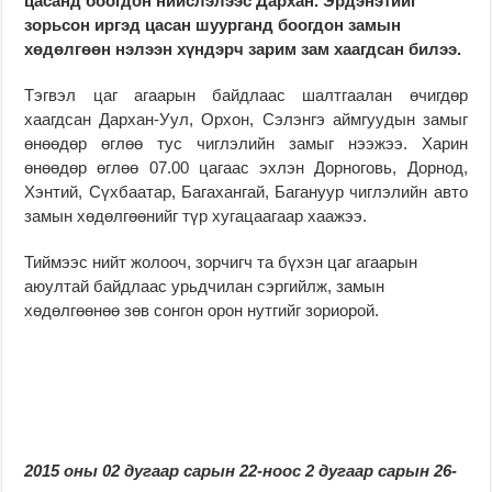
цасанд боогдон нийслэлээс Дархан. Эрдэнэтийг
зорьсон иргэд цасан шуурганд боогдон замын
хөдөлгөөн нэлээн хүндэрч зарим зам хаагдсан билээ.
Тэгвэл цаг агаарын байдлаас шалтгаалан өчигдөр
хаагдсан Дархан-Уул, Орхон, Сэлэнгэ аймгуудын замыг
өнөөдөр өглөө тус чиглэлийн замыг нээжээ. Харин
өнөөдөр өглөө 07.00 цагаас эхлэн Дорноговь, Дорнод,
Хэнтий, Сүхбаатар, Багахангай, Багануур чиглэлийн авто
замын хөдөлгөөнийг түр хугацаагаар хаажээ.
Тиймээс нийт жолооч, зорчигч та бүхэн цаг агаарын
аюултай байдлаас урьдчилан сэргийлж, замын
хөдөлгөөнөө зөв сонгон орон нутгийг зориорой.
2015 оны 02 дугаар сарын 22-ноос 2 дугаар сарын 26-