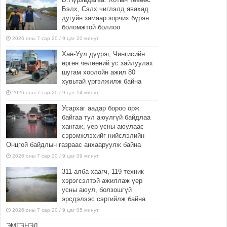
Бэлх, Сэлх чиглэлд явахад
дугуйн замаар зорчих бүрэн
боломжтой боллоо
2026 оны 7 сар 20 / 9 цаг 20 минут
Хан-Уул дүүрэг, Чингисийн
өргөн чөлөөний ус зайлуулах
шугам хоолойн ажил 80
хувьтай үргэлжилж байна
2026 оны 7 сар 20 / 9 цаг 14 минут
Усархаг аадар бороо орж
байгаа тул аюулгүй байдлаа
хангаж, үер усны аюулаас
сэрэмжлэхийг нийслэлийн
Онцгой байдлын газраас анхааруулж байна
2026 оны 7 сар 20 / 9 цаг 09 минут
311 алба хаагч, 119 техник
хэрэгсэлтэй ажиллаж үер
усны аюул, болзошгүй
эрсдэлээс сэргийлж байна
2026 оны 7 сар 20 / 9 цаг 05 минут
ЭМГЭНЭЛ