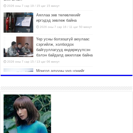
2026 оны 7 сар 19 / 15 цаг 15 минут
Аяллаа зөв төлөвлөхийг
иргэдэд зөвлөж байна
2026 оны 7 сар 16 / 11 цаг 50 минут
Үер усны болзошгүй аюулаас
сэргийлж, холбогдох
байгууллагууд өндөржүүлсэн
бэлэн байдалд ажиллаж байна
2026 оны 7 сар 15 / 13 цаг 06 минут
Монгол адууны үнэ цэнийг
дэлхийд сурталчлах “Дэлхийн
адууны өдөр”-т 15000 морьтон
оролцож байна
2026 оны 7 сар 15 / 11 цаг 51 минут
Шагайн харвааны насанд
хүрэгчдийн багийн төрөлд 106
багийн 848 харваач өрсөлдөж,
шилдгүүд шалгарав
2026 оны 7 сар 15 / 11 цаг 45 минут