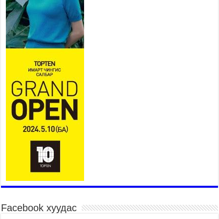
Үндэсний их баяр наадмын сур харвааны
шагналыг нийслэлийн Засаг дарга бөгөөд
Улаанбаатар хотын Захирагч Б.Пүрэвдагва
гардууллаа
2026 оны 7 сар 15 / 11 цаг 41 минут
Нийслэлийн Эрүүл мэндийн газраас 45 баг
иргэдэд тусламж, үйлчилгээ үзүүлж байна
2026 оны 7 сар 15 / 11 цаг 30 минут
Хүчит бөхийн барилдааны тавын даваа
үргэлжилж байна
2026 оны 7 сар 15 / 11 цаг 26 минут
Төв цэнгэлдэх орчмын цэвэрлэгээ, үйлчилгээнд
161 ажилтан, 27 техниктэй ажиллаж байна
2026 оны 7 сар 15 / 11 цаг 22 минут
Наадмын амралтын өдрүүдэд нийслэлийн эрүүл
мэндийн байгууллагууд дараах хуваарийн дагуу
ажиллана
2026 оны 7 сар 15 / 11 цаг 18 минут
Үндэсний их баяр наадам эхэллээ
Facebook хуудас
2026 оны 7 сар 15 / 11 цаг 14 минут