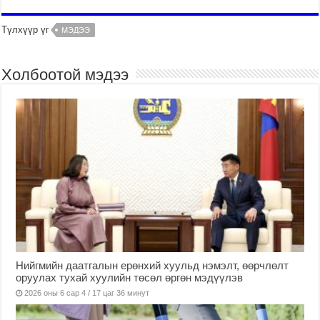
Түлхүүр үг
МЭДЭЭ
Холбоотой мэдээ
Нийгмийн даатгалын ерөнхий хуульд нэмэлт, өөрчлөлт
оруулах тухай хуулийн төсөл өргөн мэдүүлэв
2026 оны 6 сар 4 / 17 цаг 36 минут