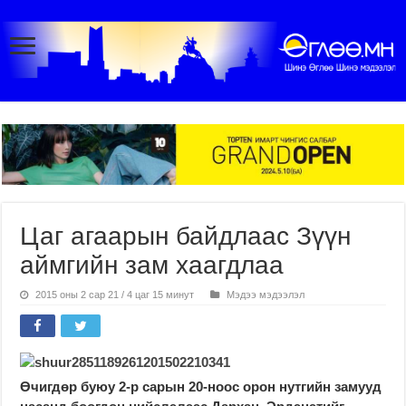
Цаг агаарын байдлаас Зүүн
аймгийн зам хаагдлаа
2015 оны 2 сар 21 / 4 цаг 15 минут
Мэдээ мэдээлэл
Өчигдөр буюу 2-р сарын 20-ноос орон нутгийн замууд