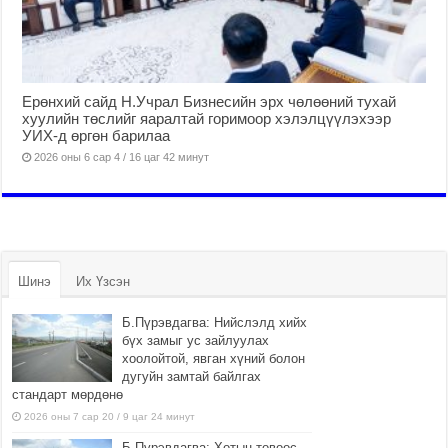
Ерөнхий сайд Н.Учрал Бизнесийн эрх чөлөөний тухай
хуулийн төслийг яаралтай горимоор хэлэлцүүлэхээр
УИХ-д өргөн барилаа
2026 оны 6 сар 4 / 16 цаг 42 минут
Шинэ
Их Үзсэн
Б.Пүрэвдагва: Нийслэлд хийх
бүх замыг ус зайлуулах
хоолойтой, явган хүний болон
дугуйн замтай байлгах
стандарт мөрдөнө
2026 оны 7 сар 20 / 9 цаг 24 минут
Б.Пүрэвдагва: Хотын төвөөс