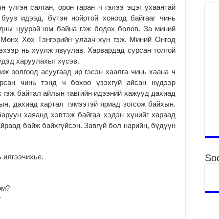
н үлгэн салган, орон гаран ч гэлээ эцэг ухаантай
2
 бууз идээд, бүтэн нойртой хоноод байгааг чинь
Б.
адны цуурай юм байна гэж бодох болов. За миний
ор
 Мөнх Хөх Тэнгэрийн улаач хүн гэж. Миний Онгод
2
эхээр нь хуулж явуулав. Харвардад сурсан толгой
НИ
үдэд харуулахыг хүсэв.
АЖ
иж золгоод асуугаад ир гэсэн хаалга чинь хаана ч
АЖ
рсан чинь тэнд ч бөхөө үзэхгүй айсан нүдээр
ХӨ
 гэж байтал айлын тавгийн идээний хажууд дахиад
2
ын, дахиад хартал тэмээтэй яриад зогсож байхын.
Ба
аруун хаяанд хэвтэж байгаа хэдэн хүнийг хараад
тэ
айраад байж байхгүйсэн. Завгүй бол нарийн, бүдүүн
ду
яв
2
 илгээчихье.
Soc
Б.
аж
уя
юм?
2
?
“С
да