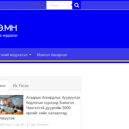
гэний мэдээлэл
Монгол бахархал
инэ
Их Үзсэн
Агаарын бохирдлыг бууруулах
бодлогын хүрээнд Баянгол,
Чингэлтэй дүүргийн 5000
өрхийг хийн халаалтад
лжүүлэв
026 оны 7 сар 22 / 17 цаг 14 минут