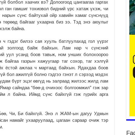
үгүй болбол хаачих вэ? Долоогоод цангаагаа гаргах
ол ган гамшиг тохиовол бидний үрс хатаж үхэж, чи
ү нарын сүнс байтухай ойр хавийн хамаг сүнснүүд
уу
 төрөөд байгааг ухаарна биз ээ. Тэд энэ аюулыг
2
хэлж байна.
БҮ
н ч гэдэг билээ сая хууль батлуулахад гол үүрэг
ЭД
ӨР
тай золгоод байж байхын. Лам нар ч сүнсний
2
хий уул усанд боов тавьж, ном унших болохоороо
ж байгаа газрын хажуугаар таг сохор, таг хэлгүй
26
йх ёстой ажлаа ч мартаад байхын. Ядахдаа боов
су
су
гүй бол ажилгүй болно гэдгээ гэнэт л сэрээд мэдэх
 удам бүрт эцэг өвгүд нь залраад жилээс жилд лам
2
Ямар сайндаа “бөө-д очихоос болгоомжил” гэж зар
CO
йм л байна. Иймд сүнс байхгүй гэж гүрийх арга
тээ
ху
ир
2
 Бөө, Чи, Би байхгүй. Энэ л ЖАМ-ын дагуу Удмын
сан намайг ухааруулаад, цагаан сараар очиж тэр
Гэ
м.
ту
Fa
нэ