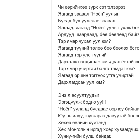
Чи өөрийнхөө зүрх сэтгэлээрээ
Яагаад заавал “Ноён” уулыг
Бусад бүх уулсаас заавал
Яагаад, яагаад “Ноён” уулыг ухаж бо
Ардууд шаардаад, бөө бөөлөөд байг
Тэр ямар чухал уул юм?
Яагаад түүний төлөө бөө бөөлөх ёст
Яагаад төр улс түүнийг
Дархалж нандигнаж амьдрах ёстой ю
Тэр ямар учиртай бэлгэ тэмдэг юм?
Яагаад оршин тогтнох утга учиртай
Дархлагдсан уул юм?
Энэ л асуултуудыг
Эргэцүүлж бодно уу!!!
“Ноён” ууланд бусдаас өөр юу байга
Юу нь илүү, юугаараа давуутай боло
Хөхөө өвлийн хүйтэнд
Хөх Монголын иргэд хоёр хуваагдчих
Хүннү-гийн булш байдаг.