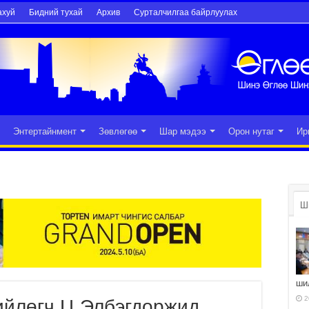
ахуй
Бидний тухай
Архив
Сурталчилгаа байрлуулах
Энтертайнмент
Зөвлөгөө
Шар мэдээ
Орон нутаг
Ир
Ш
ши
2
ийлөгч Ц.Элбэгдоржид