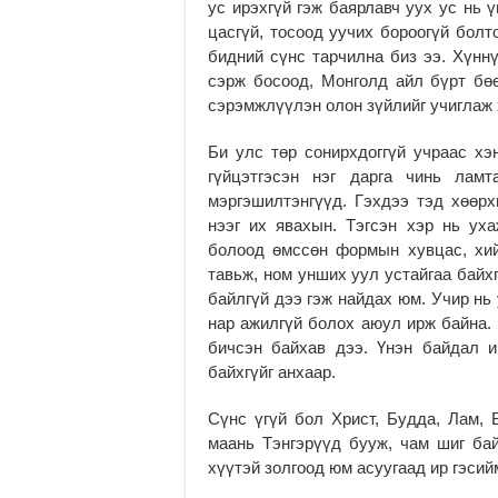
ус ирэхгүй гэж баярлавч уух ус нь 
цасгүй, тосоод уучих бороогүй болт
бидний сүнс тарчилна биз ээ. Хүнн
сэрж босоод, Монголд айл бүрт бөө
сэрэмжлүүлэн олон зүйлийг учиглаж 
Би улс төр сонирхдоггүй учраас хэ
гүйцэтгэсэн нэг дарга чинь лам
мэргэшилтэнгүүд. Гэхдээ тэд хөөр
нээг их явахын. Тэгсэн хэр нь уха
болоод өмссөн формын хувцас, хи
тавьж, ном унших уул устайгаа байх
байлгүй дээ гэж найдах юм. Учир нь
нар ажилгүй болох аюул ирж байна. 
бичсэн байхав дээ. Үнэн байдал и
байхгүйг анхаар.
Сүнс үгүй бол Христ, Будда, Лам,
маань Тэнгэрүүд бууж, чам шиг бай
хүүтэй золгоод юм асуугаад ир гэсий