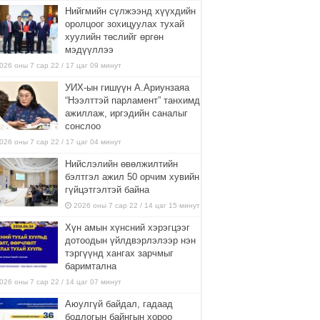
Нийгмийн сүлжээнд хүүхдийн
оролцоог зохицуулах тухай
хуулийн төслийг өргөн
мэдүүллээ
026 оны 7 сар 22 / 17 цаг 09 минут
УИХ-ын гишүүн А.Ариунзаяа
“Нээлттэй парламент” танхимд
ажиллаж, иргэдийн саналыг
сонслоо
026 оны 7 сар 22 / 17 цаг 04 минут
Нийслэлийн өвөлжилтийн
бэлтгэл ажил 50 орчим хувийн
гүйцэтгэлтэй байна
2026 оны 7 сар 22 / 14 цаг 15 минут
Хүн амын хүнсний хэрэгцээг
дотоодын үйлдвэрлэлээр нэн
тэргүүнд хангах зарчмыг
баримтална
026 оны 7 сар 22 / 14 цаг 07 минут
Аюулгүй байдал, гадаад
бодлогын байнгын хороо