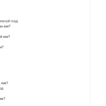
ду
2
Мо
бү
лохгүй гээд
ни
аа юм?
2
Тө
ой юм?
то
2
м?
“Э
хө
2
“Ж
2
Б.
а юм?
за
од
за
2
ав?
Б.