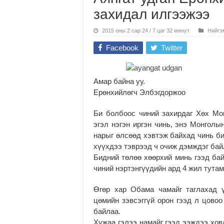
захидал илгээжээ
2015 оны 2 сар 24 / 7 цаг 32 минут
Нийгэ
Facebook
Twitter
Амар байна уу.
Ерөнхийлөгч Элбэгдоржоо
Би болбоос чиний захирдаг Хөх Монг
эгэл нэгэн иргэн чинь, энэ Монголы
нарыг өлсөөд хэвтэж байхад чинь би
хүүхдээ тэврээд ч очиж дэмждэг бай
Бидний төлөө хөөрхий минь гээд бай
чиний нэртэнгүүдийн ард 4 жил тутам
Өгөр хар Обама чамайг таглахад 
цөмийн зэвсэггүй орон гээд л цовоо
байлаа.
Хужаа гэлээ намайг гээд ээждээ хов