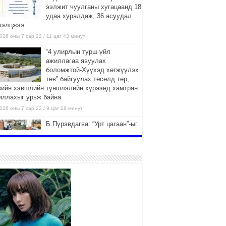
ээлжит чуулганы хугацаанд 18
удаа хуралдаж, 36 асуудал
лэлцжээ
026 оны 7 сар 22 / 11 цаг 43 минут
“4 улирлын турш үйл
ажиллагаа явуулах
боломжтой-Хүүхэд хөгжүүлэх
төв” байгуулах төсөлд төр,
вийн хэвшлийн түншлэлийн хүрээнд хамтран
иллахыг урьж байна
026 оны 7 сар 22 / 9 цаг 28 минут
Б.Пүрэвдагва: “Урт цагаан”-ыг
залуучууд чөлөөт цагаа
өнгөрүүлдэг, жуулчид зорьж
ирдэг цэг болгоно
026 оны 7 сар 21 / 16 цаг 47 минут
Тусгай замын автобус /BRT/
төслийн удирдах хорооны
ээлжит хуралдаан боллоо
2026 оны 7 сар 21 / 16 цаг 43 минут
Ерөнхий сайд Н.Учрал БНХАУ-