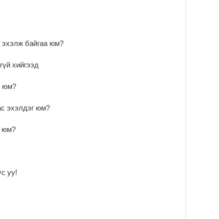
2
 эхэлж байгаа юм?
гүй хийгээд
г юм?
ас эхэлдэг юм?
г юм?
с уу!