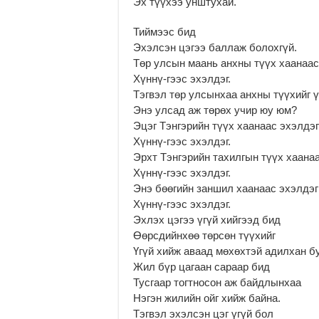
Эх түүхээ унштухай.
Тиймээс бид
Эхэлсэн цэгээ баллаж болохгүй.
Төр улсын маань анхны түүх хаанаас
Хүннү-гээс эхэлдэг.
Тэгвэл төр улсынхаа анхны түүхийг ү
Энэ улсад аж төрөх учир юу юм?
Эцэг Тэнгэрийн түүх хаанаас эхэлдэ
Хүннү-гээс эхэлдэг.
Эрхт Тэнгэрийн тахилгын түүх хаана
Хүннү-гээс эхэлдэг.
Энэ бөөгийн заншил хаанаас эхэлдэ
Хүннү-гээс эхэлдэг.
Эхлэх цэгээ үгүй хийгээд бид
Өөрсдийнхөө төрсөн түүхийг
Үгүй хийж аваад мөхөхтэй адилхан бу
Жил бүр цагаан сараар бид
Тусгаар тогтносон аж байдлынхаа
Нэгэн жилийн ойг хийж байна.
Тэгвэл эхэлсэн цэг үгүй бол