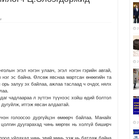
м
2
2
олын эгэл нэгэн улаач, эгэл нэгэн гэрийн авгай,
н нэг эс байна. Өлсөж явснаа мартсан өнөөгийн та
 орь залуу эх байлаа, ажлаа таслаад ч очдог, нялх
лаа.
даг чадлаараа л зүтгэн түүнээс хойш өдий болтол
 дугуйлж, итгэж явсан алдаатай.
үнэн голоосоо дургүйцэн өмөөрч байлаа. Манайх
2
 цолгин дуугарахад чинь мөргөх нь холгүй биширч
лоод уйлахад чинь эвий минь ээж нь батлаж байна