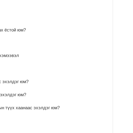
чи
бо
2
Ха
за
ах ёстой юм?
үр
2
Ус
ба
 хэмээвэл
сэ
га
2
31
с эхэлдэг юм?
үе
ба
 эхэлдэг юм?
2
Ая
ын түүх хаанаас эхэлдэг юм?
2
Үе
хо
ба