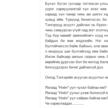
Бүхэл бүтэн тусгаар тогтносон улсы
үүрэг хариуцлагатай хүн атал яаж
хараад хүн чанар чинь ам шигээ х
хувьд ийм. Түрүүнд бичиглэсэн, би
Тэнгэрүүд асуулт дайсныг нь бүрэн 
чинь самуурсан үгүйг над мэт эгэлчү
Тэд бүр намайг ерөнхийлөгч хүүд оч
байдын би яаж мэдэхийн. Нэг ха
бүлтийчихсэн байж байхын, олж авах
л өнхрүүш шиг бүлтийгээд явж байх
Ингэж байхаар ажлын газрын чинь б
өөрийгөө дурссан бол би ингээд бал
бичгүүдээрээ бичиг дайчихгүй дээ.
Онгод Тэнгэрийн асуусан асуултыг нь
Яагаад “Ноён” уул чухал байгаа юм?
Яагаад “Ноён” уулыг ухаж болохгүй 
Яагаад “Ноён” уул хайран байгаа юм
Чи хариулаадах……….