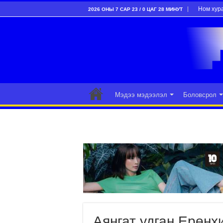
Ном хур
2026 ОНЫ 7 САР 23 / 0 ЦАГ 28 МИНУТ
Мэдээ мэдээлэл
Боловсрол
Аянгат удган Ерөнх