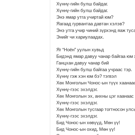
Хүннү-гийн булш байдаг.
Хүннү-гийн булш байдаг.
Энэ ямар утга учиртай юм?
Яагаад гурвантаа давтан хэлэв?
Энэ утга учир чиний зүрхэнд яаж тус
Энийг чи хариулаадах.
Яг “Ноён” уулын хувьд
Бидэнд ямар давуу чанар байгаа юм
Ганцхан давуу чанар бий
Хүннү-гийн булш байгаа учраас тэр.
Хүннү гэж хэн юм бэ? тэгвэл
Хөх Монголын Чонос-ын түүх хаанаа
Хүннү-гээс эхэлдэг.
Хөх Монголын эх, анхны цэг хаанаас
Хүннү-гээс эхэлдэг.
Хөх Монголын тусгаар тогтносон улс
Хүннү-гээс эхэлдэг.
Бид Чонос-ын хөвүүд, Мөн үү!
Бид Чонос-ын охид, Мөн үү!