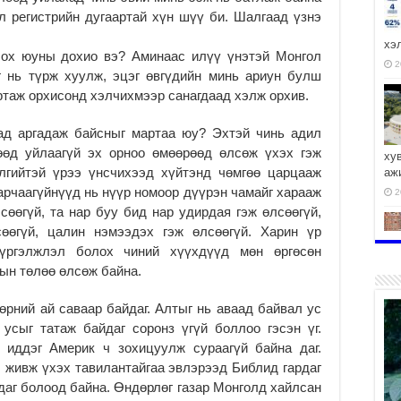
л регистрийн дугаартай хүн шүү би. Шалгаад үзнэ
хэ
лох юуны дохио вэ? Аминаас илүү үнэтэй Монгол
2
г нь түрж хуулж, эцэг өвгүдийн минь ариун булш
ртаж орхисонд хэлчихмээр санагдаад хэлж орхив.
ад аргадаж байсныг мартаа юу? Эхтэй чинь адил
өөд уйлаагүй эх орноо өмөөрөөд өлсөж үхэх гэж
ху
лгийтэй үрээ үнсчихээд хүйтэнд чөмгөө царцааж
аж
 арчаагүйнүүд нь нүүр номоор дүүрэн чамайг харааж
2
сөөгүй, та нар буу бид нар удирдая гэж өлсөөгүй,
өөгүй, цалин нэмээдэх гэж өлсөөгүй. Харин үр
 үргэлжлэл болох чиний хүүхдүүд мөн өргөсөн
рын төлөө өлсөж байна.
2
мөрний ай саваар байдаг. Алтыг нь аваад байвал ус
усыг татаж байдаг соронз үгүй боллоо гэсэн үг.
иддэг Америк ч зохицуулж сураагүй байна даг.
 живж үхэх тавилантайгаа эвлэрээд Библид гардаг
рдаг болоод байна. Өндөрлөг газар Монголд хайлсан