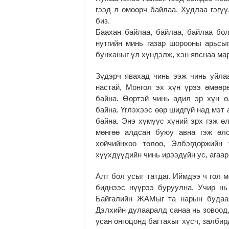
гээд л өмөөрч байлаа. Худлаа гэгүү
биз.
Баахан байлаа, байлаа, байлаа бо
нутгийн минь газар шорооны арьсы
бунханыг үл хүндэлж, хэн явснаа ма
Зүдэрч явахад чинь ээж чинь уйла
настай, Монгол эх хүн үрээ өмөөр
байна. Өөртэй чинь адил эр хүн ө
байна. Үглэхээс өөр шидгүй над мэт
байна. Энэ хүмүүс хүний эрх гэж өл
мөнгөө алдсан буюу авна гэж өлс
хойчийнхоо төлөө, Элбэгдоржийн
хүүхдүүдийн чинь ирээдүйн ус, агаа
Алт бол усыг татдаг. Иймдээ ч гол 
биднээс нүүрээ буруулна. Учир нь 
Байгалийн ЖАМыг та нарын будаа 
Дэлхийн дулааралд санаа нь зовоод,
усан онгоцонд багтахыг хүсч, залби