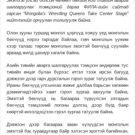
Энэтхэг улсад болсон чөлөөт бөхийн Ази тивийн аварга
шалгаруулах тэмцээний дараа ФИЛА-гийн сайтад
гарсан “Mongolia’s Wrestling Queens Take Center Stage”
нийтлэлийг орчуулан толилуулж байна.
Олон зууны туршид монгол цэргүүд хожуу үед монголын
бөхчүүд нэрээ гаргадаг байлаа, гэвч монголын уужим
хээр талаас төрсөн монголын эмэгтэй бөхчүүд сүүлийн
арваад жилд цахиур хагалж байна.
Азийн тивийн аварга шалгаруулах тэмцээн өндөрлөж тус
тивийн өнцөг булан бүрээс итгэл тээж ирсэн багууд
дэвжээн дээр гарч дурсгалын гэрэл зураг татуулж байна.
Ираны бөхчүүд улсынхаа жижиг далбаа барьсан хөгжөөн
дэмжигчидтэйгээ хамт гэрэл зургаа авхуулж байна.
Эмэгтэй бөхчүүд нь багаараа түрүүлсэн хятадын
бөхчүүд тэмцээний логоны дэлгэц дээр бүгд баяр
хөөртэй инээлдэцгээн гэрэл зургаа татуулж байна.
Дэвжээн дээр багаараа аман хүзүүдсэн монголын
эмэгтэй баг, гуравдугаар байр эзлэсэн эрэгтэй багийнхан,