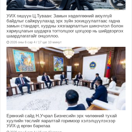
УИХ гишүүн Ц.Туваан: Замын хөдөлгөөний аюулгүй
байдлыг сайжруулахад эрх зүйн зохицуулалтаас гадна
замын стандарт, хурдны хязгаарлалтын шинэчлэл болон
хариуцлагын шударга тогтолцоог цогцоор нь шийдвэрлэх
шаардлагатайг онцоллоо.
2026 оны 6 сар 4 / 17 цаг 10 минут
Ерөнхий сайд Н.Учрал Бизнесийн эрх чөлөөний тухай
хуулийн төслийг яаралтай горимоор хэлэлцүүлэхээр
УИХ-д өргөн барилаа