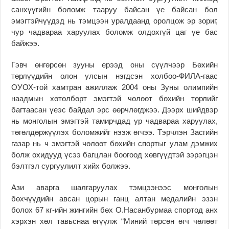
санхүүгийн боломж тааруу байсан үе байсан бол
эмэгтэйчүүдэд нь тэмцээн уралдаанд оролцож эр зориг,
чур чадвараа харуулах боломж олдохгүй цаг үе бас
байжээ.
Гэвч өнгөрсөн зууны ерээд оны сүүлчээр Бөхийн
төрлүүдийн олон улсын нэгдсэн холбоо-ФИЛА-гаас
ОУОХ-той хамтран ажиллаж 2004 оны Зуны олимпийн
наадмын хөтөлбөрт эмэгтэй чөлөөт бөхийн төрлийг
багтаасан үеэс байдал эрс өөрчлөгджээ. Дээрх шийдвэр
нь монголын эмэгтэй тамирчдад ур чадвараа харуулах,
төгөлдөржүүлэх боломжийг нээж өгчээ. Тэрчлэн Засгийн
газар нь ч эмэгтэй чөлөөт бөхийн спортыг улам дэмжих
болж охидууд үсээ багцлан боогоод хөвгүүдтэй зэрэгцэн
бэлтгэл сургуулилт хийх болжээ.
Ази аварга шалгаруулах тэмцээнээс монголын
бөхчүүдийн авсан цорын ганц алтан медалийн эзэн
болох 67 кг-ийн жингийн бөх О.Насанбурмаа спортод анх
хэрхэн хөл тавьснаа өгүүлж “Миний төрсөн өгч чөлөөт