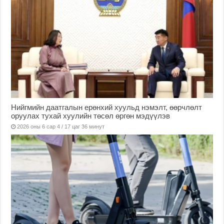
Нийгмийн даатгалын ерөнхий хуульд нэмэлт, өөрчлөлт
оруулах тухай хуулийн төсөл өргөн мэдүүлэв
2026 оны 6 сар 4 / 17 цаг 36 минут