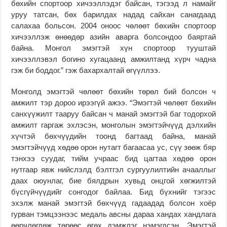
бөхийн спортоор хичээллэдэг байсан, тэгээд л намайг
уруу татсан, бөх барилдах надад сайхан санагдаад
салахаа больсон. 2004 оноос чөлөөт бөхийн спортоор
хичээллэж өнөөдөр азийн аварга болсондоо баяртай
байна. Монгол эмэгтэй хүн спортоор тууштай
хичээллэвэл богино хугацаанд амжилтанд хүрч чадна
гэж би боддог.” гэж бахархалтай өгүүллээ.
Монголд эмэгтэй чөлөөт бөхийн төрөл бий болсон ч
амжилт тэр дороо ирээгүй ажээ. “Эмэгтэй чөлөөт бөхийн
санхүүжилт тааруу байсан ч манай эмэгтэй баг тодорхой
амжилт гаргаж эхлэсэн, монголын эмэгтэйчүүд дэлхийн
хүчтэй бөхчүүдийн тоонд багтаад байна, манай
эмэгтэйчүүд хөдөө орон нутагт багаасаа ус, сүү зөөж бяр
тэнхээ суудаг, тийм учраас бид цагтаа хөдөө орон
нутгаар явж нийслэлд бэлтгэл сургуулилтийн ачааллыг
даах оюунлаг, бие бялдрын хувьд онцгой хөгжилтэй
бүсгүйчүүдийг сонгодог байлаа. Бид бүхнийг тэгээс
эхэлж манай эмэгтэй бөхчүүд гадаадад болсон хоёр
гурван тэмцээнээс медаль авсны дараа хандах хандлага
өөрчлөгдөж төрөөс өгөх дэмжлэг нэмэгдсэн. Эмэгтэй