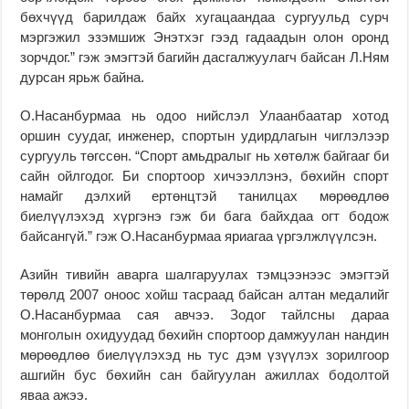
бөхчүүд барилдаж байх хугацаандаа сургуульд сурч
мэргэжил эзэмшиж Энэтхэг гээд гадаадын олон оронд
зорчдог.” гэж эмэгтэй багийн дасгалжуулагч байсан Л.Ням
дурсан ярьж байна.
О.Насанбурмаа нь одоо нийслэл Улаанбаатар хотод
оршин суудаг, инженер, спортын удирдлагын чиглэлээр
сургууль төгссөн. “Спорт амьдралыг нь хөтөлж байгааг би
сайн ойлгодог. Би спортоор хичээллэнэ, бөхийн спорт
намайг дэлхий ертөнцтэй танилцах мөрөөдлөө
биелүүлэхэд хүргэнэ гэж би бага байхдаа огт бодож
байсангүй.” гэж О.Насанбурмаа яриагаа үргэлжлүүлсэн.
Азийн тивийн аварга шалгаруулах тэмцээнээс эмэгтэй
төрөлд 2007 оноос хойш тасраад байсан алтан медалийг
О.Насанбурмаа сая авчээ. Зодог тайлсны дараа
монголын охидуудад бөхийн спортоор дамжуулан нандин
мөрөөдлөө биелүүлэхэд нь тус дэм үзүүлэх зорилгоор
ашгийн бус бөхийн сан байгуулан ажиллах бодолтой
яваа ажээ.