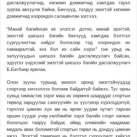
дасгалжуулагчид, хөгжөөн дэмжигчид хамтдаа гэрэл
зургаа авхуулж байна. Бөхчүүд, голдуу эмэгтэй хөгжөөн
дэмжигчид хоорондоо салаавчлан зогсчээ.
“Манай багийнхан их элэгсэг дотно, манай эрэгтэй,
эмэгтэй шигшээ багийн бөхчүүд хамтдаа бэлтгэл
сургуулилтаа хийдэг болохоор тэд хоорондоо их
хамааралтай, энэ бол их сайн хэрэг.” гэж урьд нь
залуучуудын шигшээ багийн дасгалжуулагч байсан,
эдүүгээ үндэсний эмэгтэй шигшээ багийн дасгалжуулагч
Б.Батбаяр ярилаа.
Олон зууны туршид монгол оронд эмэгтэйчүүдэд
спортоор хичээллэх боломж байдаггүй байжээ. Тус орны
хувьд гимнастик зэрэг маш их хөрөнгө шаарддаг спортын
төрөлд зарцуулах санхүүгийн эх үүсгэвэр хүрэлцдэггүй,
тэрчлэн цөөхөн хүн ам нь өргөн уудам нутагт тархан
оршин суудаг учир хөлбөмбөг зэрэг багийн спорт хөгжих
бололцоо тааруу байдаг, иймд олимпийн наадмаас
медаль авах боломжтой спортын төрөл нь дэндүү цөөхөн
ажээ. Эрэгтэй тамирчид нь бэлтгэл сургуулилт хийхэд