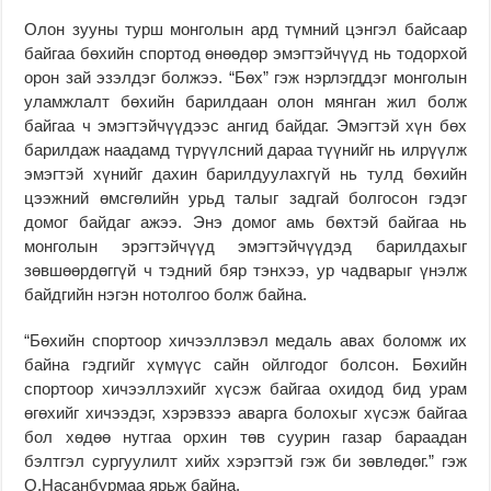
Олон зууны турш монголын ард түмний цэнгэл байсаар
байгаа бөхийн спортод өнөөдөр эмэгтэйчүүд нь тодорхой
орон зай эзэлдэг болжээ. “Бөх” гэж нэрлэгддэг монголын
уламжлалт бөхийн барилдаан олон мянган жил болж
байгаа ч эмэгтэйчүүдээс ангид байдаг. Эмэгтэй хүн бөх
барилдаж наадамд түрүүлсний дараа түүнийг нь илрүүлж
эмэгтэй хүнийг дахин барилдуулахгүй нь тулд бөхийн
цээжний өмсгөлийн урьд талыг задгай болгосон гэдэг
домог байдаг ажээ. Энэ домог амь бөхтэй байгаа нь
монголын эрэгтэйчүүд эмэгтэйчүүдэд барилдахыг
зөвшөөрдөггүй ч тэдний бяр тэнхээ, ур чадварыг үнэлж
байдгийн нэгэн нотолгоо болж байна.
“Бөхийн спортоор хичээллэвэл медаль авах боломж их
байна гэдгийг хүмүүс сайн ойлгодог болсон. Бөхийн
спортоор хичээллэхийг хүсэж байгаа охидод бид урам
өгөхийг хичээдэг, хэрэвзээ аварга болохыг хүсэж байгаа
бол хөдөө нутгаа орхин төв суурин газар бараадан
бэлтгэл сургуулилт хийх хэрэгтэй гэж би зөвлөдөг.” гэж
О.Насанбурмаа ярьж байна.