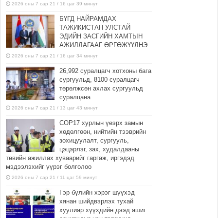
2026 оны 7 сар 21 / 16 цаг 39 минут
БҮГД НАЙРАМДАХ
ТАЖИКИСТАН УЛСТАЙ
ЭДИЙН ЗАСГИЙН ХАМТЫН
АЖИЛЛАГААГ ӨРГӨЖҮҮЛНЭ
2026 оны 7 сар 21 / 16 цаг 34 минут
26,992 суралцагч хотхоны бага
сургуульд, 8100 суралцагч
төрөлжсөн ахлах сургуульд
суралцана
2026 оны 7 сар 21 / 13 цаг 43 минут
COP17 хурлын үеэрх замын
хөдөлгөөн, нийтийн тээврийн
зохицуулалт, сургууль,
цэцэрлэг, зах, худалдааны
төвийн ажиллах хуваарийг гаргаж, иргэдэд
мэдээлэхийг үүрэг болголоо
2026 оны 7 сар 21 / 11 цаг 59 минут
Гэр бүлийн хэрэг шүүхэд
хянан шийдвэрлэх тухай
хуулиар хүүхдийн дээд ашиг