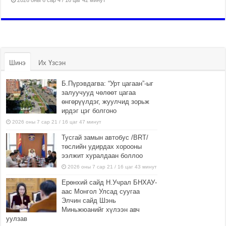
2026 оны 6 сар 4 / 16 цаг 42 минут
Шинэ
Их Үзсэн
Б.Пүрэвдагва: “Урт цагаан”-ыг
залуучууд чөлөөт цагаа
өнгөрүүлдэг, жуулчид зорьж
ирдэг цэг болгоно
2026 оны 7 сар 21 / 16 цаг 47 минут
Тусгай замын автобус /BRT/
төслийн удирдах хорооны
ээлжит хуралдаан боллоо
2026 оны 7 сар 21 / 16 цаг 43 минут
Ерөнхий сайд Н.Учрал БНХАУ-
аас Монгол Улсад суугаа
Элчин сайд Шэнь
Миньжюанийг хүлээн авч
уулзав