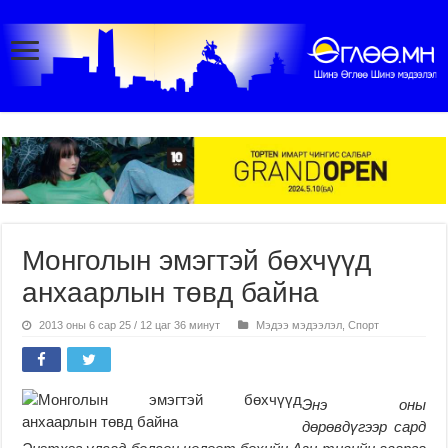
Монголын эмэгтэй бөхчүүд
анхаарлын төвд байна
2013 оны 6 сар 25 / 12 цаг 36 минут
Мэдээ мэдээлэл
,
Спорт
Энэ оны
дөрөвдүгээр сард