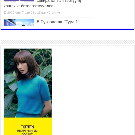
сонирхлыг нэн тэргүүнд
хангахыг баталгаажууллаа
2026 оны 7 сар 21 / 11 цаг 42 минут
Б.Пүрэвдагва: “Туул-1”
коллекторыг ашиглалтад
оруулж байж бид гэр
хорооллыг барилгажуулна
2026 оны 7 сар 21 / 10 цаг 15 минут
НИЙСЛЭЛ, АЙМГИЙН
УДИРДЛАГУУДЫН АЖЛЫГ
ХҮНД СУРТЛЫГ БУУРУУЛЖ,
ИРГЭД, АЖ АХУЙН НЭГЖИЙН
АЧААГ ХЭРХЭН ХӨНГӨЛСНӨӨР ДҮГНЭНЭ
2026 оны 7 сар 21 / 10 цаг 09 минут
Байнгын хорооны дарга М.Мандхай Цөлжилттэй
тэмцэх тухай НҮБ-ын конвенцын талуудын 17
дугаар бага хурал (СОР17)-ын бэлтгэл ажлын
явцтай танилцлаа
2026 оны 7 сар 21 / 10 цаг 03 минут
Б.Пүрэвдагва: Бүтээн байгуулалтын аливаа
ажил инженерийн хангамжийн байгууллагуудын
уялдаа холбоогүйгээс саатах ёсгүй