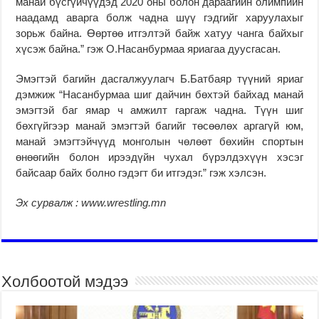
манай бүсгүйчүүдэд 2020 оны болон дараагийн олимпийн
наадамд аварга болж чадна шүү гэдгийг харуулахыг
зорьж байна. Өөртөө итгэлтэй байж хатуу чанга байхыг
хүсэж байна.” гэж О.Насанбурмаа яриагаа дуусгасан.
Эмэгтэй багийн дасгалжуулагч Б.Батбаяр түүний яриаг
дэмжиж “Насанбурмаа шиг дайчин бөхтэй байхад манай
эмэгтэй баг ямар ч амжилт гаргаж чадна. Түүн шиг
бөхгүйгээр манай эмэгтэй багийг төсөөлөх аргагүй юм,
манай эмэгтэйчүүд монголын чөлөөт бөхийн спортын
өнөөгийн болон ирээдүйн чухал бүрэлдэхүүн хэсэг
байсаар байх болно гэдэгт би итгэдэг.” гэж хэлсэн.
Эх сурвалж : www.wrestling.mn
Холбоотой мэдээ