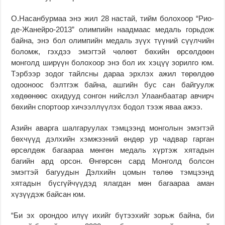
О.Насанбурмаа энэ жил 28 настай, тийм болохоор “Рио-
де-Жанейро-2013” олимпийн наадмаас медаль горьдож
байна, энэ бол олимпийн медаль зүүх түүний сүүлчийн
боломж, гэхдээ эмэгтэй чөлөөт бөхийн өрсөлдөөн
монголд ширүүн болохоор энэ бол их хэцүү зорилго юм.
Тэрбээр зодог тайлсны дараа эрхлэх ажил төрөлдөө
одооноос бэлтгэж байна, ашгийн бус сан байгуулж
хөдөөнөөс охидууд сонгон нийслэл Улаанбаатар авчирч
бөхийн спортоор хичээллүүлэх бодол тээж яваа ажээ.
Азийн аварга шалгаруулах тэмцээнд монголын эмэгтэй
бөхчүүд дэлхийн хэмжээний өндөр ур чадвар гарган
өрсөлдөж багаараа мөнгөн медаль хүртэж хятадын
багийн ард орсон. Өнгөрсөн сард Монголд болсон
эмэгтэй багуудын Дэлхийн цомын төлөө тэмцээнд
хятадын бүсгүйчүүдэд ялагдан мөн багаараа аман
хүзүүдэж байсан юм.
“Би эх орондоо илүү ихийг бүтээхийг зорьж байна, би