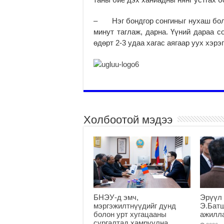
– Нэг бондгор сонгиныг нухаш болт
минут таглаж, дарна. Үүний дараа с
өдөрт 2-3 удаа хагас аягаар уух хэрэг
Холбоотой мэдээ
БНЭУ-д эмч,
Эрүүл 
мэргэжилтнүүдийг дунд
Э.Бат
болон урт хугацааны
ажилл
сургалтад хамруулна