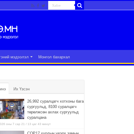
гэний мэдээлэл
Монгол бахархал
инэ
Их Үзсэн
26,992 суралцагч хотхоны бага
сургуульд, 8100 суралцагч
төрөлжсөн ахлах сургуульд
суралцана
026 оны 7 сар 21 / 13 цаг 43 минут
COP17 хурлын үеэрх замын