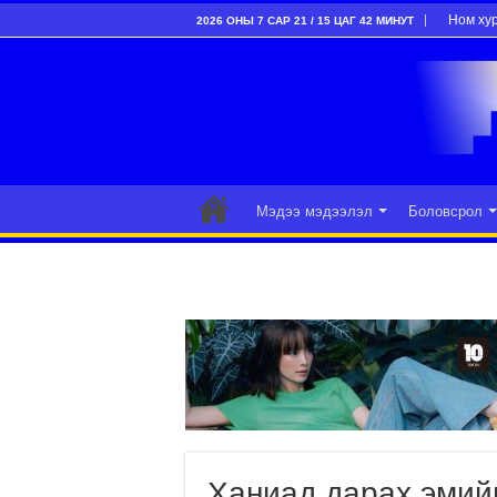
Ном ху
2026 ОНЫ 7 САР 21 / 15 ЦАГ 42 МИНУТ
Мэдээ мэдээлэл
Боловсрол
Ханиад дарах эмийн