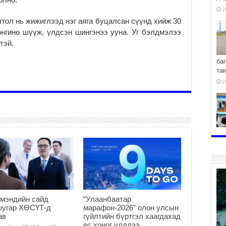
2
ол нь жижиглээд нэг аяга буцалсан сүүнд хийж 30
онгино шүүж, үлдсэн шингэнээ ууна. Уг бэлдмэлээ
тэй.
ба
та
2
хо
2
мэндийн сайд
“Улаанбаатар
2
шугар ХӨСҮТ-д
марафон-2026” олон улсын
ав
гүйлтийн бүртгэл хаагдахад
ес хоног үлдлээ