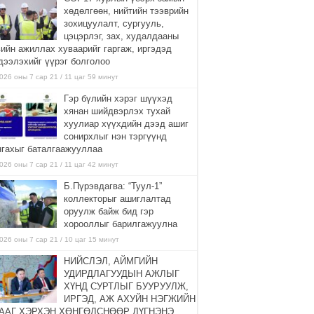
хөдөлгөөн, нийтийн тээврийн
зохицуулалт, сургууль,
цэцэрлэг, зах, худалдааны
вийн ажиллах хуваарийг гаргаж, иргэдэд
дээлэхийг үүрэг болголоо
026 оны 7 сар 21 / 11 цаг 59 минут
Гэр бүлийн хэрэг шүүхэд
хянан шийдвэрлэх тухай
хуулиар хүүхдийн дээд ашиг
сонирхлыг нэн тэргүүнд
нгахыг баталгаажууллаа
026 оны 7 сар 21 / 11 цаг 42 минут
Б.Пүрэвдагва: “Туул-1”
коллекторыг ашиглалтад
оруулж байж бид гэр
хорооллыг барилгажуулна
026 оны 7 сар 21 / 10 цаг 15 минут
НИЙСЛЭЛ, АЙМГИЙН
УДИРДЛАГУУДЫН АЖЛЫГ
ХҮНД СУРТЛЫГ БУУРУУЛЖ,
ИРГЭД, АЖ АХУЙН НЭГЖИЙН
ААГ ХЭРХЭН ХӨНГӨЛСНӨӨР ДҮГНЭНЭ