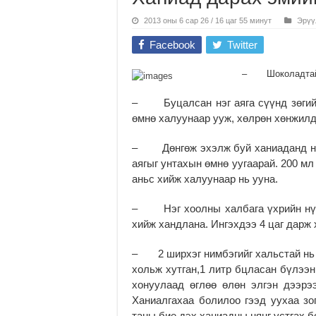
2013 оны 6 сар 26 / 16 цаг 55 минут
Эрүү
Facebook
Twitter
– Шоколадтай сү
– Буцалсан нэг аяга сүүнд зөгийн
өмнө халуунаар ууж, хөлрөн хөнжилдө
– Дөнгөж эхэлж буй ханиаданд ним
аягыг унтахын өмнө уугаарай. 200 мл
аньс хийж халуунаар нь ууна.
– Нэг хоолны халбага үхрийн нүдн
хийж хандлана. Ингэхдээ 4 цаг дарж 
– 2 ширхэг нимбэгийг хальстай нь 
хольж хутган,1 литр бцласан бүлээн
хонуулаад өглөө өлөн элгэн дээрэ
Ханиалгахаа болилоо гээд уухаа з
таны бие дэх ханиадны нянг устгах б