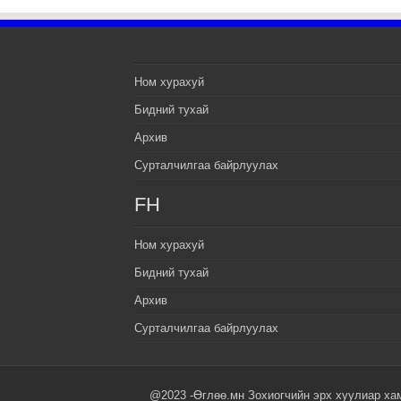
Ном хурахуй
Бидний тухай
Архив
Сурталчилгаа байрлуулах
FH
Ном хурахуй
Бидний тухай
Архив
Сурталчилгаа байрлуулах
@2023 -Өглөө.мн Зохиогчийн эрх хуулиар ха