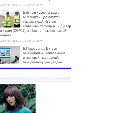
026 оны 7 сар 21 / 10 цаг 09 минут
Байнгын хорооны дарга
М.Мандхай Цөлжилттэй
тэмцэх тухай НҮБ-ын
конвенцын талуудын 17 дугаар
га хурал (СОР17)-ын бэлтгэл ажлын явцтай
нилцлаа
026 оны 7 сар 21 / 10 цаг 03 минут
Б.Пүрэвдагва: Бүтээн
байгуулалтын аливаа ажил
инженерийн хангамжийн
байгууллагуудын уялдаа
лбоогүйгээс саатах ёсгүй
026 оны 7 сар 20 / 17 цаг 21 минут
“Сэлбэ 20 минутын хот”
төслийн анхны 12 давхар
барилгын үндсэн карказ,
цутгалтын ажил дууслаа
026 оны 7 сар 20 / 17 цаг 17 минут
Мопед, скүүтер, тэдгээртэй
адилтгах үзүүлэлт бүхий