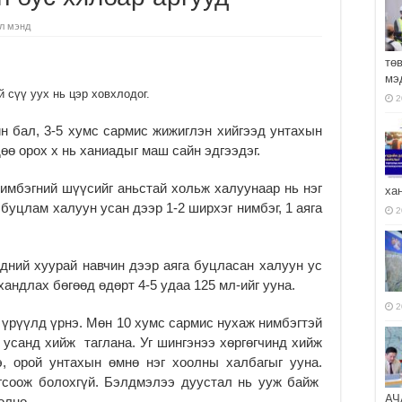
л мэнд
тө
мэ
ү уух нь цэр ховхлодог.
2
 бал, 3-5 хумс сармис жижиглэн хийгээд унтахын
ө орох х нь ханиадыг маш сайн эдгээдэг.
бэгний шүүсийг аньстай хольж халуунаар нь нэг
ха
 буцлам халуун усан дээр 1-2 ширхэг нимбэг, 1 аяга
2
ий хуурай навчин дээр аяга буцласан халуун ус
хандлах бөгөөд өдөрт 4-5 удаа 125 мл-ийг ууна.
2
үрүүлд үрнэ. Мөн 10 хумс сармис нухаж нимбэгтэй
 усанд хийж таглана. Уг шингэнээ хөргөгчинд хийж
э, орой унтахын өмнө нэг хоолны халбагыг ууна.
огсоож болохгүй. Бэлдмэлээ дуустал нь ууж байж
АЧ
олно.