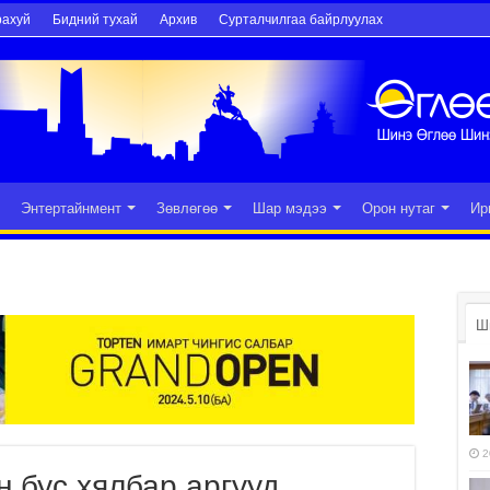
рахуй
Бидний тухай
Архив
Сурталчилгаа байрлуулах
Энтертайнмент
Зөвлөгөө
Шар мэдээ
Орон нутаг
Ир
Ш
2
 бус хялбар аргууд