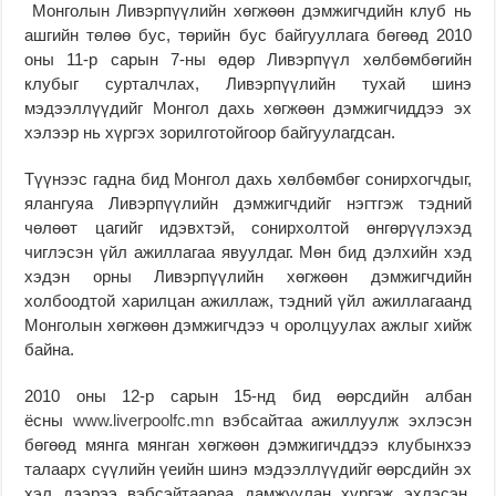
Монголын Ливэрпүүлийн хөгжөөн дэмжигчдийн клуб нь
ашгийн төлөө бус, төрийн бус байгууллага бөгөөд 2010
оны 11-р сарын 7-ны өдөр Ливэрпүүл хөлбөмбөгийн
клубыг сурталчлах, Ливэрпүүлийн тухай шинэ
мэдээллүүдийг Монгол дахь хөгжөөн дэмжигчиддээ эх
хэлээр нь хүргэх зорилготойгоор байгуулагдсан.
Түүнээс гадна бид Монгол дахь хөлбөмбөг сонирхогчдыг,
ялангуяа Ливэрпүүлийн дэмжигчдийг нэгтгэж тэдний
чөлөөт цагийг идэвхтэй, сонирхолтой өнгөрүүлэхэд
чиглэсэн үйл ажиллагаа явуулдаг. Мөн бид дэлхийн хэд
хэдэн орны Ливэрпүүлийн хөгжөөн дэмжигчдийн
холбоодтой харилцан ажиллаж, тэдний үйл ажиллагаанд
Монголын хөгжөөн дэмжигчдээ ч оролцуулах ажлыг хийж
байна.
2010 оны 12-р сарын 15-нд бид өөрсдийн албан
ёсны
www.liverpoolfc.mn
вэбсайтаа ажиллуулж эхлэсэн
бөгөөд мянга мянган хөгжөөн дэмжигичддээ клубынхээ
талаарх сүүлийн үеийн шинэ мэдээллүүдийг өөрсдийн эх
хэл дээрээ вэбсэйтаараа дамжуулан хүргэж эхлэсэн.