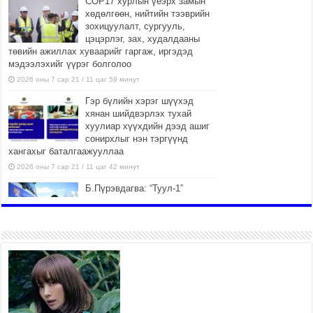
COP17 хурлын үеэрх замын
хөдөлгөөн, нийтийн тээврийн
зохицуулалт, сургууль,
цэцэрлэг, зах, худалдааны
төвийн ажиллах хуваарийг гаргаж, иргэдэд
мэдээлэхийг үүрэг болголоо
2026 оны 7 сар 21 / 11 цаг 59 минут
Гэр бүлийн хэрэг шүүхэд
хянан шийдвэрлэх тухай
хуулиар хүүхдийн дээд ашиг
сонирхлыг нэн тэргүүнд
хангахыг баталгаажууллаа
2026 оны 7 сар 21 / 11 цаг 42 минут
Б.Пүрэвдагва: “Туул-1”
коллекторыг ашиглалтад
оруулж байж бид гэр
хорооллыг барилгажуулна
2026 оны 7 сар 21 / 10 цаг 15 минут
НИЙСЛЭЛ, АЙМГИЙН
УДИРДЛАГУУДЫН АЖЛЫГ
ХҮНД СУРТЛЫГ БУУРУУЛЖ,
ИРГЭД, АЖ АХУЙН НЭГЖИЙН