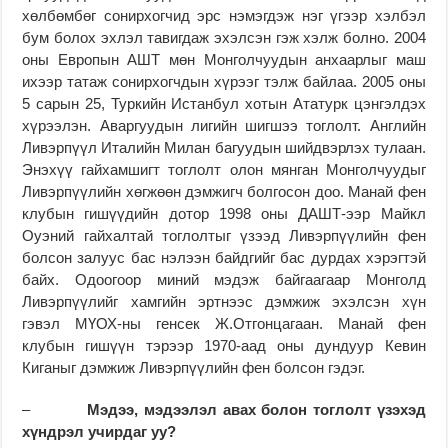
хөлбөмбөг сонирхогчид эрс нэмэгдэж нэг үгээр хэлбэл
бум болох эхлэл тавигдаж эхэлсэн гэж хэлж болно. 2004
оны Европын АШТ мөн Монголчуудын анхаарлыг маш
ихээр татаж сонирхогчдын хүрээг тэлж байлаа. 2005 оны
5 сарын 25, Туркийн Истанбул хотын Ататурк цэнгэлдэх
хүрээлэн. Аваргуудын лигийн шигшээ тоглолт. Английн
Ливэрпүүл Италийн Милан багуудын шийдвэрлэх тулаан.
Энэхүү гайхамшигт тоглолт олон мянган Монголчуудыг
Ливэрпүүлийн хөгжөөн дэмжигч болгосон доо. Манай фен
клубын гишүүдийн дотор 1998 оны ДАШТ-ээр Майкл
Оуэний гайхалтай тоглолтыг үзээд Ливэрпүүлийн фен
болсон залуус бас нэлээн байдгийг бас дурдах хэрэгтэй
байх. Одоогоор миний мэдэж байгаагаар Монголд
Ливэрпүүлийг хамгийн эртнээс дэмжиж эхэлсэн хүн
гэвэл МҮОХ-ны генсек Ж.Отгонцагаан. Манай фен
клубын гишүүн тэрээр 1970-аад оны дундуур Кевин
Киганыг дэмжиж Ливэрпүүлийн фен болсон гэдэг.
–
Мэдээ, мэдээлэл авах болон тоглолт үзэхэд
хүндрэл учирдаг уу?