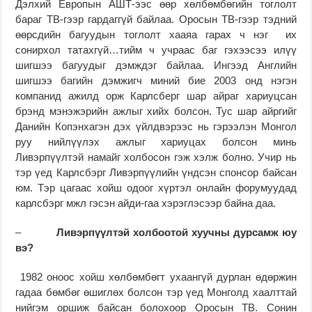
Дэлхий Европын АШТ-ээс өөр хөлбөмбөгийн тоглолт
бараг ТВ-гээр гардаггүй байлаа. Оросын ТВ-гээр тэдний
өөрсдийн багуудын тоглолт хааяа гарах ч нэг их
сонирхол татахгүй…тийм ч учраас баг гэхээсээ илүү
шигшээ багуудыг дэмждэг байлаа. Ингээд Английн
шигшээ багийн дэмжигч миний бие 2003 онд нэгэн
компанид ажилд орж Карлсберг шар айраг хариуцсан
брэнд мэнэжэрийн ажлыг хийх болсон. Тус шар айргийг
Данийн Копэнхагэн дэх үйлдвэрээс нь гэрээлэн Монгол
руу нийлүүлэх ажлыг хариуцах болсон минь
Ливэрпүүлтэй намайг холбосон гэж хэлж болно. Учир нь
тэр үед Карлсбэрг Ливэрпүүлийн үндсэн спонсор байсан
юм. Тэр цагаас хойш одоог хүртэл онлайн форумуудад
карлсбэрг мжл гэсэн айди-гаа хэрэглэсээр байна даа.
–
Ливэрпүүлтэй холбоотой хуучны дурсамж юу
вэ?
1982 оноос хойш хөлбөмбөгт ухаангүй дурлан өдөржин
гадаа бөмбөг өшиглөх болсон тэр үед Монголд хаалттай
нийгэм оршиж байсан болохоор Оросын ТВ. Сонин