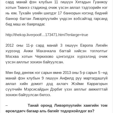
сард манай фэн клубын 11 гишүүн Хятадын Гуанжоу
хотын Тианхэ стадионд очиж үзсэн аялал тэдгээрийн нэг
нь юм. Тухайн үеийн шилдэг 17 баннэрын нэгэнд бидний
баннэр багтан Ливэрпүүлийн үндсэн вэбсайтад гарсанд
бид маш их баярладаг.
http://thekop.liverpoolf…173471.html?enlarge=true
2012 оны 11-р сард манай 3 гишүүн Европа Лигийн
хүрээнд Анжи Махачкала багтай хийсэн тоглолтыг
Москва хотын Черкизово цэнгэлдэх хүрээлэнд очиж
үзсэн аяллыг зохион байгуулсан.
Мөн бид дөнгөж нэг сарын өмнө 2013 оны 5-р сарын 5 –нд
манай фэн клубын 9 гишүүн Анфилд руу мартагдашгүй
аялал хийн домогт дэд ахлагч Жэйми Каррагэрын
сүүлчийн Мэрсисайдын Дэрбиг үзэх аяллыг амжилттай
зохион байгуулсан билээ.
–
Танай оронд Ливэрпүүлийн хамгийн том
өрсөлдөгч багаар аль багийг тодорхойлдог вэ?