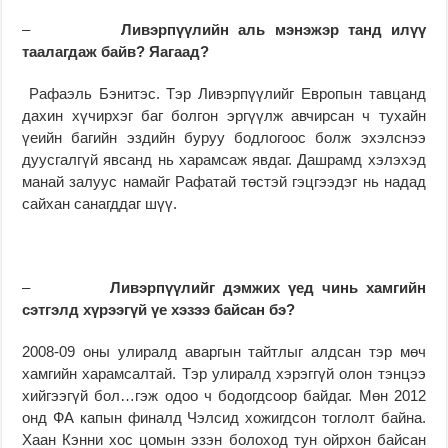
–
Ливэрпүүлийн аль мэнэжэр танд илүү
таалагдаж байв? Яагаад?
Рафаэль Бэнитэс. Тэр Ливэрпүүлийг Европын тавцанд
дахин хүчирхэг баг болгон эргүүлж авчирсан ч тухайн
үеийн багийн эздийн буруу бодлогоос болж эхэлснээ
дуусгалгүй явсанд нь харамсаж явдаг. Дашрамд хэлэхэд
манай залуус намайг Рафатай төстэй гэцгээдэг нь надад
сайхан санагддаг шүү.
–
Ливэрпүүлийг дэмжих үед чинь хамгийн
сэтгэлд хүрээгүй үе хэзээ байсан бэ?
2008-09 оны улиралд аваргын тайтлыг алдсан тэр мөч
хамгийн харамсалтай. Тэр улиралд хэрэггүй олон тэнцээ
хийгээгүй бол…гэж одоо ч бодогдсоор байдаг. Мөн 2012
онд ФА капын финалд Чэлсид хожигдсон тоглолт байна.
Хаан Кэнни хос цомын эзэн болоход тун ойрхон байсан