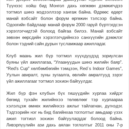
Түүнээс хойш бид Монгол дахь хөгжөөн дэмжигчдээ
тогтмол шинэ мэдээллээр хангаж байна. Өдрөөс өдөрт
манай вэбсайт болон форум өргөжин тэлсээр байна.
Одоогийн байдлаар манай форум 2000 гаруй бүртгэгдсэн
хэрэглэгчидтэй болоод байгаа билээ. Манай вэбсайт
зөвхөн өөрсдийн хэрэглэгчдийнхээ санхүүгийн дэмжлэг
болон тэдний сайн дурын тусламжаар ажилладаг.
Клуб маань жил бүр тогтмол хүүхдүүдэд зориулсан
буяны үйл ажиллагаа, “Улаануудын шинэ жилийн баяр”.
“Red’s Cup” хөлбөмбөгийн тэмцээн, Red`s Indoor Games”,
Уулын авиралт, зуны зугаалга, өвлийн амралтууд зэрэг
үйл ажиллагааг тогтмол зохион байгуулдаг.
Жил бүр фэн клубын бүх гишүүдийн хурлаа хийдэг
бөгөөд тухайн жилийнхээ төлөвлөөг тэр хурлаараа
хэлэлцэж өмнөх жилийнхээ ажлыг тайлагнан, дүгнэдэг.
Тэдгээрийн нэг нь бид багийнхаа тоглолтыг амьдаар үзэх
ажил тогтиол зохион байгуулагддаг болоод байна.
Ливэрпүүлийн ази дахь аялан тоглолтыг 2011 оны 7-р