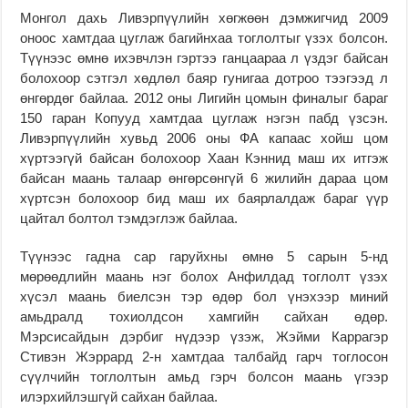
Монгол дахь Ливэрпүүлийн хөгжөөн дэмжигчид 2009
оноос хамтдаа цуглаж багийнхаа тоглолтыг үзэх болсон.
Түүнээс өмнө ихэвчлэн гэртээ ганцаараа л үздэг байсан
болохоор сэтгэл хөдлөл баяр гунигаа дотроо тээгээд л
өнгөрдөг байлаа. 2012 оны Лигийн цомын финалыг бараг
150 гаран Копууд хамтдаа цуглаж нэгэн пабд үзсэн.
Ливэрпүүлийн хувьд 2006 оны ФА капаас хойш цом
хүртээгүй байсан болохоор Хаан Кэннид маш их итгэж
байсан маань талаар өнгөрсөнгүй 6 жилийн дараа цом
хүртсэн болохоор бид маш их баярлалдаж бараг үүр
цайтал болтол тэмдэглэж байлаа.
Түүнээс гадна сар гаруйхны өмнө 5 сарын 5-нд
мөрөөдлийн маань нэг болох Анфилдад тоглолт үзэх
хүсэл маань биелсэн тэр өдөр бол үнэхээр миний
амьдралд тохиолдсон хамгийн сайхан өдөр.
Мэрсисайдын дэрбиг нүдээр үзэж, Жэйми Каррагэр
Стивэн Жэррард 2-н хамтдаа талбайд гарч тоглосон
сүүлчийн тоглолтын амьд гэрч болсон маань үгээр
илэрхийлэшгүй сайхан байлаа.