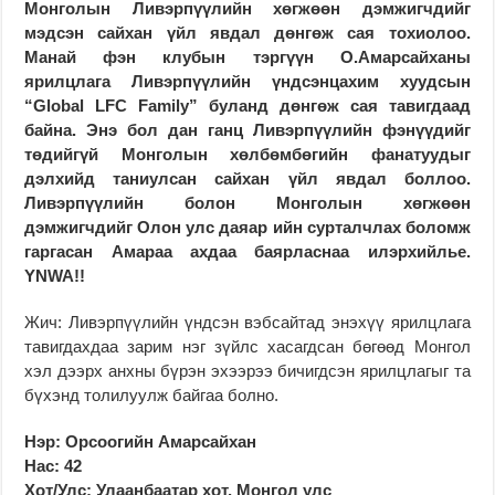
Монголын Ливэрпүүлийн хөгжөөн дэмжигчдийг
мэдсэн сайхан үйл явдал дөнгөж сая тохиолоо.
Манай фэн клубын тэргүүн О.Амарсайх
аны
ярилцлага Ливэрпүүлийн үндсэн
цахим хуудсын
“Global LFC Family” буланд дөнгөж сая тавигдаад
байна. Энэ бол дан ганц Ливэрпүүлийн фэнүүдийг
төдийгүй Монголын хөлбөмбөгийн фанатуудыг
дэлхийд таниулсан сайхан үйл явдал боллоо.
Ливэрпүүлийн болон Монголын хөгжөөн
дэмжигчдийг Олон улс даяар ийн сурталчлах боломж
гаргасан Амараа ахдаа баярласнаа илэрхийлье.
YNWA!!
Жич: Ливэрпүүлийн үндсэн вэбсайтад энэхүү ярилцлага
тавигдахдаа зарим нэг зүйлс хасагдсан бөгөөд Монгол
хэл дээрх анхны бүрэн эхээрээ бичигдсэн ярилцлагыг та
бүхэнд толилуулж байгаа болно.
Нэр: Орсоогийн Амарсайхан
Нас: 42
Хот/Улс: Улаанбаатар хот, Монгол улс