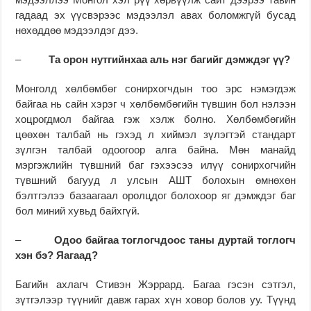
гадаад эх үүсвэрээс мэдээлэл авах боломжгүй бусад
нөхөддөө мэдээлдэг дээ.
–
Та орон нутгийнхаа аль нэг багийг дэмждэг үү?
Монголд хөлбөмбөг сонирхогчдын тоо эрс нэмэгдэж
байгаа нь сайн хэрэг ч хөлбөмбөгийн түвшин бол нэлээн
хоцрогдмол байгаа гэж хэлж болно. Хөлбөмбөгийн
цөөхөн талбай нь гэхэд л хиймэл зүлэгтэй стандарт
зүлгэн талбай одоогоор алга байна. Мөн манайд
мэргэжлийн түвшний баг гэхээсээ илүү сонирхогчийн
түвшний багууд л улсын АШТ болохын өмнөхөн
бэлтгэлээ базаагаал оролцдог болохоор яг дэмждэг баг
бол миний хувьд байхгүй.
–
Одоо байгаа тоглогчдоос таны дуртай тоглогч
хэн бэ? Яагаад?
Багийн ахлагч Стивэн Жэррард. Багаа гэсэн сэтгэл,
зүтгэлээр түүнийг давж гарах хүн ховор болов уу. Түүнд