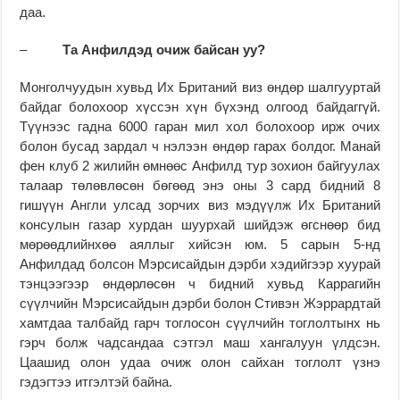
даа.
–
Та Анфилдэд очиж байсан уу?
Монголчуудын хувьд Их Британий виз өндөр шалгууртай
байдаг болохоор хүссэн хүн бүхэнд олгоод байдаггүй.
Түүнээс гадна 6000 гаран мил хол болохоор ирж очих
болон бусад зардал ч нэлээн өндөр гарах болдог. Манай
фен клуб 2 жилийн өмнөөс Анфилд тур зохион байгуулах
талаар төлөвлөсөн бөгөөд энэ оны 3 сард бидний 8
гишүүн Англи улсад зорчих виз мэдүүлж Их Британий
консулын газар хурдан шуурхай шийдэж өгснөөр бид
мөрөөдлийнхөө аяллыг хийсэн юм. 5 сарын 5-нд
Анфилдад болсон Мэрсисайдын дэрби хэдийгээр хуурай
тэнцээгээр өндөрлөсөн ч бидний хувьд Каррагийн
сүүлчийн Мэрсисайдын дэрби болон Стивэн Жэррардтай
хамтдаа талбайд гарч тоглосон сүүлчийн тоглолтынх нь
гэрч болж чадсандаа сэтгэл маш хангалуун үлдсэн.
Цаашид олон удаа очиж олон сайхан тоглолт үзнэ
гэдэгтээ итгэлтэй байна.