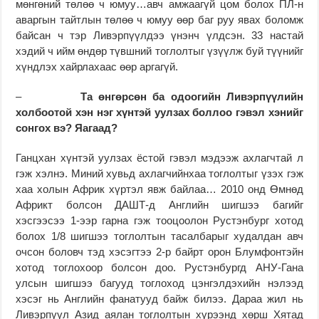
мөнгөний төлөө ч юмуу…авч амжаагүй цом болох ПЛ-н
аваргын тайтлын төлөө ч юмуу өөр баг руу явах боломж
байсан ч тэр Ливэрпүүлдээ үнэнч үлдсэн. 33 настай
хэдий ч ийм өндөр түвшний тоглолтыг үзүүлж буй түүнийг
хүндлэх хайрлахаас өөр аргагүй.
–
Та өнгөрсөн ба одоогийн Ливэрпүүлийн
холбоотой хэн нэг хүнтэй уулзах боллоо гэвэл хэнийг
сонгох вэ? Яагаад?
Ганцхан хүнтэй уулзах ёстой гэвэл мэдээж ахлагчтай л
гэж хэлнэ. Миний хувьд ахлагчийнхаа тоглолтыг үзэх гэж
хаа холын Африк хүртэл явж байлаа… 2010 онд Өмнөд
Африкт болсон ДАШТ-д Английн шигшээ багийг
хэсгээсээ 1-ээр гарна гэж тооцоолон Рустэнбург хотод
болох 1/8 шигшээ тоглолтын тасалбарыг худалдан авч
очсон боловч тэд хэсэгтээ 2-р байрт орон Блумфонтэйн
хотод тоглохоор болсон доо. Рустэнбургд АНУ-Гана
улсын шигшээ багууд тоглоход цэнгэлдэхийн нэлээд
хэсэг нь Английн фанатууд байж билээ. Дараа жил нь
Ливэрпүүл Азид аялан тоглолтын хүрээнд хөрш Хятад