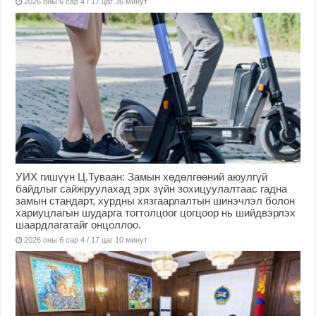
2026 оны 6 сар 4 / 17 цаг 36 минут
УИХ гишүүн Ц.Туваан: Замын хөдөлгөөний аюулгүй
байдлыг сайжруулахад эрх зүйн зохицуулалтаас гадна
замын стандарт, хурдны хязгаарлалтын шинэчлэл болон
хариуцлагын шударга тогтолцоог цогцоор нь шийдвэрлэх
шаардлагатайг онцоллоо.
2026 оны 6 сар 4 / 17 цаг 10 минут