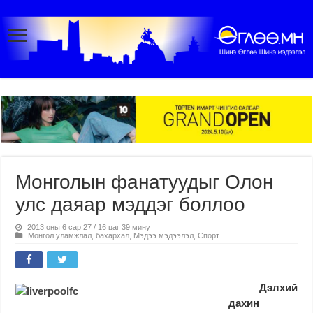
Монголын фанатуудыг Олон
улс даяар мэддэг боллоо
2013 оны 6 сар 27 / 16 цаг 39 минут
Монгол уламжлал, бахархал
,
Мэдээ мэдээлэл
,
Спорт
Дэлхий
дахин