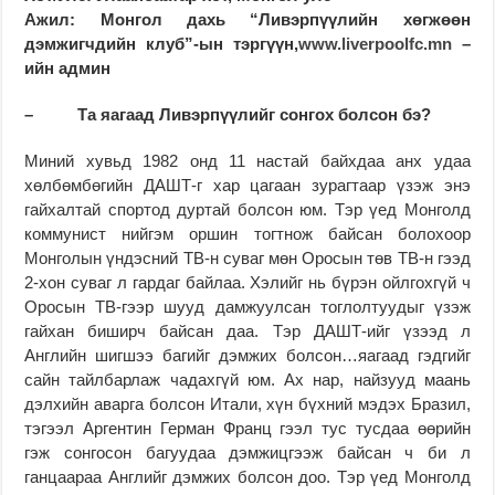
Ажил: Монгол дахь “Ливэрпүүлийн хөгжөөн
дэмжигчдийн клуб”-ын тэргүүн,
www.liverpoolfc.mn
–
ийн админ
–
Та яагаад Ливэрпүүлийг сонгох болсон бэ
?
Миний хувьд 1982 онд 11 настай байхдаа анх удаа
хөлбөмбөгийн ДАШТ-г хар цагаан зурагтаар үзэж энэ
гайхалтай спортод дуртай болсон юм. Тэр үед Монголд
коммунист нийгэм оршин тогтнож байсан болохоор
Монголын үндэсний ТВ-н суваг мөн Оросын төв ТВ-н гээд
2-хон суваг л гардаг байлаа. Хэлийг нь бүрэн ойлгохгүй ч
Оросын ТВ-гээр шууд дамжуулсан тоглолтуудыг үзэж
гайхан биширч байсан даа. Тэр ДАШТ-ийг үзээд л
Английн шигшээ багийг дэмжих болсон…яагаад гэдгийг
сайн тайлбарлаж чадахгүй юм. Ах нар, найзууд маань
дэлхийн аварга болсон Итали, хүн бүхний мэдэх Бразил,
тэгээл Аргентин Герман Франц гээл тус тусдаа өөрийн
гэж сонгосон багуудаа дэмжицгээж байсан ч би л
ганцаараа Английг дэмжих болсон доо. Тэр үед Монголд