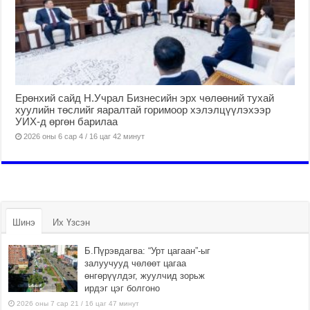
Ерөнхий сайд Н.Учрал Бизнесийн эрх чөлөөний тухай
хуулийн төслийг яаралтай горимоор хэлэлцүүлэхээр
УИХ-д өргөн барилаа
2026 оны 6 сар 4 / 16 цаг 42 минут
Шинэ
Их Үзсэн
Б.Пүрэвдагва: “Урт цагаан”-ыг
залуучууд чөлөөт цагаа
өнгөрүүлдэг, жуулчид зорьж
ирдэг цэг болгоно
2026 оны 7 сар 21 / 16 цаг 47 минут