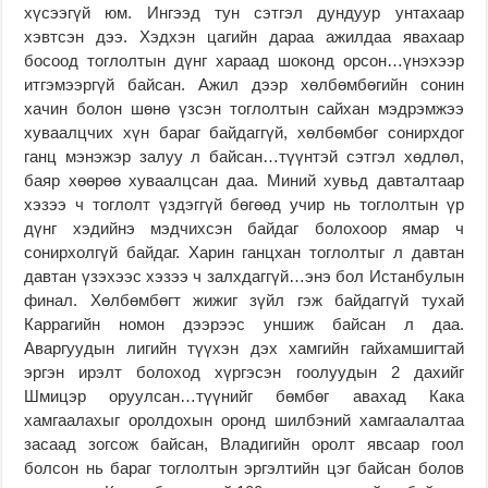
хүсээгүй юм. Ингээд тун сэтгэл дундуур унтахаар
хэвтсэн дээ. Хэдхэн цагийн дараа ажилдаа явахаар
босоод тоглолтын дүнг хараад шоконд орсон…үнэхээр
итгэмээргүй байсан. Ажил дээр хөлбөмбөгийн сонин
хачин болон шөнө үзсэн тоглолтын сайхан мэдрэмжээ
хуваалцчих хүн бараг байдаггүй, хөлбөмбөг сонирхдог
ганц мэнэжэр залуу л байсан…түүнтэй сэтгэл хөдлөл,
баяр хөөрөө хуваалцсан даа. Миний хувьд давталтаар
хэзээ ч тоглолт үздэггүй бөгөөд учир нь тоглолтын үр
дүнг хэдийнэ мэдчихсэн байдаг болохоор ямар ч
сонирхолгүй байдаг. Харин ганцхан тоглолтыг л давтан
давтан үзэхээс хэзээ ч залхдаггүй…энэ бол Истанбулын
финал. Хөлбөмбөгт жижиг зүйл гэж байдаггүй тухай
Каррагийн номон дээрээс уншиж байсан л даа.
Аваргуудын лигийн түүхэн дэх хамгийн гайхамшигтай
эргэн ирэлт болоход хүргэсэн гоолуудын 2 дахийг
Шмицэр оруулсан…түүнийг бөмбөг авахад Кака
хамгаалахыг оролдохын оронд шилбэний хамгаалалтаа
засаад зогсож байсан, Владигийн оролт явсаар гоол
болсон нь бараг тоглолтын эргэлтийн цэг байсан болов