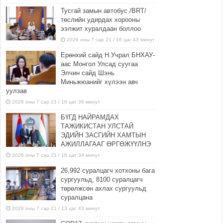
Тусгай замын автобус /BRT/
төслийн удирдах хорооны
ээлжит хуралдаан боллоо
2026 оны 7 сар 21 / 16 цаг 43 минут
Ерөнхий сайд Н.Учрал БНХАУ-
аас Монгол Улсад суугаа
Элчин сайд Шэнь
Миньжюанийг хүлээн авч
уулзав
2026 оны 7 сар 21 / 16 цаг 39 минут
БҮГД НАЙРАМДАХ
ТАЖИКИСТАН УЛСТАЙ
ЭДИЙН ЗАСГИЙН ХАМТЫН
АЖИЛЛАГААГ ӨРГӨЖҮҮЛНЭ
2026 оны 7 сар 21 / 16 цаг 34 минут
26,992 суралцагч хотхоны бага
сургуульд, 8100 суралцагч
төрөлжсөн ахлах сургуульд
суралцана
2026 оны 7 сар 21 / 13 цаг 43 минут