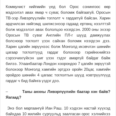
Коммунист нийгмийн үед бол Орос сонингоос өөр
мэдээлэл авах ямар ч суваг, боломж байгаагүй. Оросын
ТВ-ээр Ливэрпүүлийн тоглолт ч гардаггүй байсан. Харин
ардчилсан нийгэмд шилжсэнээр гадаад ертөнц нээлттэй
болж мэдээлэл авах бололцоо нээгдсэн. 2000 оны эхээр
Оросын ТВ суваг Английн ПЛ-г шууд дамжуулах
болсноор тоглолт үзэх сайхан боломж нээгдсэн дээ.
Харин цагийн зөрүүнээс болж Монголд ихэвчлэн шөнийн
цагаар тоглолтууд гардаг болохоор гэрийнхнийгээ
сэрээчихгүйхэн шиг үзэх гэдэг амаргүй байдаг байж
билээ. Улаанбаатар Лондон хоорондоо 7 цагийн зөрүүтэй
болохоор Монголд хамгийн эртдээ оройн 20цаг, хамгийн
оройдоо шөнийн 4 цагаас тоглолтын шууд нэвтрүүлгүүд
гардаг ч бид байнга үздэг дээ.
–
Таны анхны Ливэрпүүлийн баатар хэн байв?
Яагаад?
Энэ бол маргаангүй Иан Раш. 10 хэдхэн настай хүүхэд
байхдаа 10 жилийн сургуульд заалгасан орос хэлнийхээ