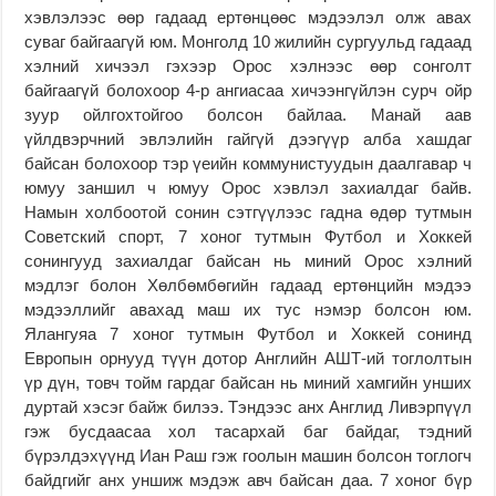
хэвлэлээс өөр гадаад ертөнцөөс мэдээлэл олж авах
суваг байгаагүй юм. Монголд 10 жилийн сургуульд гадаад
хэлний хичээл гэхээр Орос хэлнээс өөр сонголт
байгаагүй болохоор 4-р ангиасаа хичээнгүйлэн сурч ойр
зуур ойлгохтойгоо болсон байлаа. Манай аав
үйлдвэрчний эвлэлийн гайгүй дээгүүр алба хашдаг
байсан болохоор тэр үеийн коммунистуудын даалгавар ч
юмуу заншил ч юмуу Орос хэвлэл захиалдаг байв.
Намын холбоотой сонин сэтгүүлээс гадна өдөр тутмын
Советский спорт, 7 хоног тутмын Футбол и Хоккей
сонингууд захиалдаг байсан нь миний Орос хэлний
мэдлэг болон Хөлбөмбөгийн гадаад ертөнцийн мэдээ
мэдээллийг авахад маш их тус нэмэр болсон юм.
Ялангуяа 7 хоног тутмын Футбол и Хоккей сонинд
Европын орнууд түүн дотор Английн АШТ-ий тоглолтын
үр дүн, товч тойм гардаг байсан нь миний хамгийн унших
дуртай хэсэг байж билээ. Тэндээс анх Англид Ливэрпүүл
гэж бусдаасаа хол тасархай баг байдаг, тэдний
бүрэлдэхүүнд Иан Раш гэж гоолын машин болсон тоглогч
байдгийг анх уншиж мэдэж авч байсан даа. 7 хоног бүр