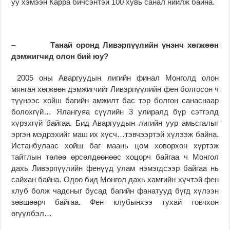
уу хэмээн Карра бичсэнтэй 100 хувь санал нийлж байна.
–
Танай оронд Ливэрпүүлийн үнэнч хөгжөөн
дэмжигчид олон бий юу?
2005 оны Аваргуудын лигийн финал Монголд олон
мянган хөгжөөн дэмжигчийг Ливэрпүүлийн фен болгосон ч
түүнээс хойш багийн амжилт бас тэр болгон санаснаар
болохгүй… Ялангуяа сүүлийн 3 улиралд бүр сэтгэлд
хүрэхгүй байгаа. Бид Аваргуудын лигийн уур амьсгалыг
эргэн мэдрэхийг маш их хүсч…тэвчээртэй хүлээж байна.
Истанбулаас хойш баг маань цом ховорхон хүртэж
тайтлын төлөө өрсөлдөөнөөс хоцорч байгаа ч Монгол
дахь Ливэрпүүлийн фенүүд улам нэмэгдсээр байгаа нь
сайхан байна. Одоо бид Монгол дахь хамгийн хүчтэй фен
клуб болж чадсныг бусад багийн фанатууд бүгд хүлээн
зөвшөөрч байгаа. Фен клубынхээ тухай товчхон
өгүүлбэл…