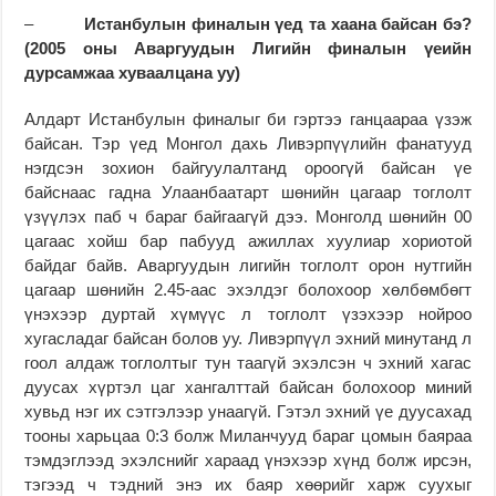
–
Истанбулын финалын үед та хаана байсан бэ?
(2005 оны Аваргуудын Лигийн финалын үеийн
дурсамжаа хуваалцана уу)
Алдарт Истанбулын финалыг би гэртээ ганцаараа үзэж
байсан. Тэр үед Монгол дахь Ливэрпүүлийн фанатууд
нэгдсэн зохион байгуулалтанд ороогүй байсан үе
байснаас гадна Улаанбаатарт шөнийн цагаар тоглолт
үзүүлэх паб ч бараг байгаагүй дээ. Монголд шөнийн 00
цагаас хойш бар пабууд ажиллах хуулиар хориотой
байдаг байв. Аваргуудын лигийн тоглолт орон нутгийн
цагаар шөнийн 2.45-аас эхэлдэг болохоор хөлбөмбөгт
үнэхээр дуртай хүмүүс л тоглолт үзэхээр нойроо
хугасладаг байсан болов уу. Ливэрпүүл эхний минутанд л
гоол алдаж тоглолтыг тун таагүй эхэлсэн ч эхний хагас
дуусах хүртэл цаг хангалттай байсан болохоор миний
хувьд нэг их сэтгэлээр унаагүй. Гэтэл эхний үе дуусахад
тооны харьцаа 0:3 болж Миланчууд бараг цомын баяраа
тэмдэглээд эхэлснийг хараад үнэхээр хүнд болж ирсэн,
тэгээд ч тэдний энэ их баяр хөөрийг харж суухыг