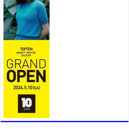
АЧААГ ХЭРХЭН ХӨНГӨЛСНӨӨР ДҮГНЭНЭ
2026 оны 7 сар 21 / 10 цаг 09 минут
Байнгын хорооны дарга М.Мандхай Цөлжилттэй
тэмцэх тухай НҮБ-ын конвенцын талуудын 17
дугаар бага хурал (СОР17)-ын бэлтгэл ажлын
явцтай танилцлаа
2026 оны 7 сар 21 / 10 цаг 03 минут
Б.Пүрэвдагва: Бүтээн байгуулалтын аливаа
ажил инженерийн хангамжийн байгууллагуудын
уялдаа холбоогүйгээс саатах ёсгүй
2026 оны 7 сар 20 / 17 цаг 21 минут
“Сэлбэ 20 минутын хот” төслийн анхны 12
давхар барилгын үндсэн карказ, цутгалтын ажил
дууслаа
2026 оны 7 сар 20 / 17 цаг 17 минут
Мопед, скүүтер, тэдгээртэй адилтгах үзүүлэлт
бүхий тээврийн хэрэгсэлтэй холбоотой
нийслэлийн засаг дарга захирамж гаргалаа
2026 оны 7 сар 20 / 17 цаг 11 минут
Төв цэвэрлэх байгууламжид хоногт дунджаар 3
тонн хатуу хог хаягдал ирж байна