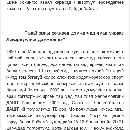
шинэ сонингоо аваал харахад Ливэрпүүл өрсөлдөгчөө
хожсон…Раш гоол оруулсан л байдаг байсан.
–
Танай орны хөгжөөн дэмжигчид ямар учраас
Ливэрпүүлийг дэмждэг вэ?
1990 онд Монголд ардчилсан хувьсгал ялж коммунист
нийгмийг халан чөлөөт ардчилсан нийгэмд шилжсэн тэр
цагаас хойш бидэнд эрх чөлөө, гадаад ертөнц нээлттэй
болж эхэлсэн. Шинэ нийгэмд шилжсэн эхний 10 гаруй
жилд том багагүй хөлөө олох гэж хөдөлмөрлөсөөр спорт,
тэр дотор хөлбөмбөг сонирхох завтай хүн ч бараг
байгаагүй болов уу…2000 оны эхээр хүмүүсийн амьдрал
арай тогтворжиж ирсэн тэр үед Ази тивд хөлбөмбөгийн
ДАШТ болсон юм. 2002 онд Солонгос Японд болсон
ДАШТ-ий тоглолтууд ТВ-ээр Монголчуудын хувьд маш
тохиромжтой цагуудаар гарч байлаа. Учир нь цагийн
зөрүү бараг байхгүй тул өдрийн 15-16 болон оройн 20-21
цагуудад тоглолтууд болж байсан юм. Ийнхүү Монголд