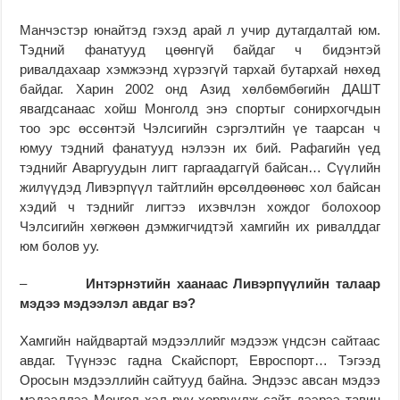
Манчэстэр юнайтэд гэхэд арай л учир дутагдалтай юм.
Тэдний фанатууд цөөнгүй байдаг ч бидэнтэй
ривалдахаар хэмжээнд хүрээгүй тархай бутархай нөхөд
байдаг. Харин 2002 онд Азид хөлбөмбөгийн ДАШТ
явагдсанаас хойш Монголд энэ спортыг сонирхогчдын
тоо эрс өссөнтэй Чэлсигийн сэргэлтийн үе таарсан ч
юмуу тэдний фанатууд нэлээн их бий. Рафагийн үед
тэднийг Аваргуудын лигт гаргаадаггүй байсан… Сүүлийн
жилүүдэд Ливэрпүүл тайтлийн өрсөлдөөнөөс хол байсан
хэдий ч тэднийг лигтээ ихэвчлэн хождог болохоор
Чэлсигийн хөгжөөн дэмжигчидтэй хамгийн их ривалддаг
юм болов уу.
–
Интэрнэтийн хаанаас Ливэрпүүлийн талаар
мэдээ мэдээлэл авдаг вэ?
Хамгийн найдвартай мэдээллийг мэдээж үндсэн сайтаас
авдаг. Түүнээс гадна Скайспорт, Евроспорт… Тэгээд
Оросын мэдээллийн сайтууд байна. Эндээс авсан мэдээ
мэдээллээ Монгол хэл рүү хөрвүүлж сайт дээрээ тавин