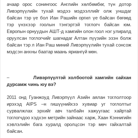
ачаар орос сонингоос Английн хөлбөмбөг, түн дотор
Ливэрпүүлийн тухай мэдээ мэдээллийг олж уншдаг
байсан тэр үе бол Иан Рашийн оргил үе байсан бөгөөд
тэр үнэхээр гоолын тэнгэртэй тоглогч байсан юм.
Европын орнуудын АШТ-д хамгийн олон гоол нэг улиралд
оруулсан тоглогчийг шагнадаг Алтан пүүзийн эзэн болж
байсан тэр л Иан Раш миний Ливэрпүүлийн тухай сонсож
мэдсэн анхны баатар маань яриангүй мөн.
–
Ливэрпүүлтэй холбоотой хамгийн сайхан
дурсамж чинь юу вэ?
2011 онд Гуанжоуд Ливэрпүүл Азийн аялан тоглолтоор
ирэхэд AIPS –н гишүүнийхээ хувиар уг тоглолтыг
сурвалжлах эрхийг авч талбайн хажуугаас хайртай
тоглогчдоо хэдхэн метрийн зайнаас харж, Хаан Кэннигийн
хэвлэлийн бага хуралд оролцсон тэр мөч гайхалтай
байсан.