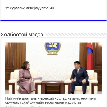
эх сурвалж: ливерпүүлфс.мн
Холбоотой мэдээ
Нийгмийн даатгалын ерөнхий хуульд нэмэлт, өөрчлөлт
оруулах тухай хуулийн төсөл өргөн мэдүүлэв