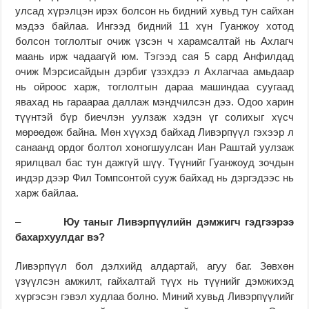
улсад хүрэлцэн ирэх болсон нь бидний хувьд тун сайхан
мэдээ байлаа. Ингээд бидний 11 хүн Гуанжоу хотод
болсон тоглолтыг очиж үзсэн ч харамсалтай нь Ахлагч
маань ирж чадаагүй юм. Тэгээд сая 5 сард Анфилдад
очиж Мэрсисайдын дэрбиг үзэхдээ л Ахлагчаа амьдаар
нь ойроос харж, тоглолтын дараа машиндаа суугаад
явахад нь гараараа даллаж мэндчилсэн дээ. Одоо харин
түүнтэй бүр биечлэн уулзаж хэдэн үг солихыг хүсч
мөрөөдөж байна. Мөн хүүхэд байхад Ливэрпүүл гэхээр л
санаанд ордог болтол хоногшуулсан Иан Раштай уулзаж
ярилцвал бас тун дажгүй шүү. Түүнийг Гуанжоуд зочдын
индэр дээр Фил Томпсонтой сууж байхад нь дэргэдээс нь
харж байлаа.
–
Юу таныг Ливэрпүүлийн дэмжигч гэдгээрээ
бахархуулдаг вэ?
Ливэрпүүл бол дэлхийд алдартай, агуу баг. Зөвхөн
үзүүлсэн амжилт, гайхалтай түүх нь түүнийг дэмжихэд
хүргэсэн гэвэл худлаа болно. Миний хувьд Ливэрпүүлийг