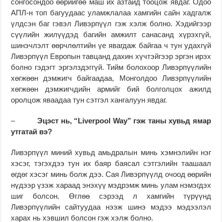
сонгосондоо өөрийгөө маш их азтайд тооцож явдаг. Одоо
АПЛ-н топ багуудаас уламжлалаа хамгийн сайн хадгалж
үлдсэн баг гэвэл Ливэрпүүл гэж хэлж болно. Хэдийгээр
сүүлийн жилүүдэд багийн амжилт санасанд хүрэхгүй,
шинэчлэлт өөрчлөлтийн үе явагдаж байгаа ч тун удахгүй
Ливэрпүүл Европын тавцанд дахин хүчтэйгээр эргэн ирэх
болно гэдэгт эргэлздэггүй. Тийм болохоор Ливэрпүүлийн
хөгжөөн дэмжигч байгаадаа, Монголдоо Ливэрпүүлийн
хөгжөөн дэмжигчдийн армийг бий болголцох ажилд
оролцож яваадаа тун сэтгэл хангалуун явдаг.
–
Эцэст нь, “Liverpool Way” гэж таны хувьд ямар
утгатай вэ?
Ливэрпүүл миний хувьд амьдралын минь хэмнэлийн нэг
хэсэг, тэгэхдээ тун их баяр баясал сэтгэлийн таашаал
өгдөг хэсэг минь болж дээ. Сая Ливэрпүүлд очоод өөрийн
нүдээр үзэж хараад энэхүү мэдрэмж минь улам нэмэгдэх
шиг болсон. Өглөө сэрээд л хамгийн түрүүнд
Ливэрпүүлийн сайтуудаа нээж шинэ мэдээ мэдээлэл
харах нь хэвшил болсон гэж хэлж болно.