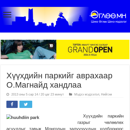
Хүүхдийн паркийг аврахаар
О.Магнайд хандлаа
2013 оны 5 сар 14 / 20 цаг 23 минут
Мэдээ мэдээлэл
,
Нийгэм
Хүүхдийн паркийн
газрыг чөлөөлөх
асуудлыг тавьж Монголын залуучуудын холбооноос