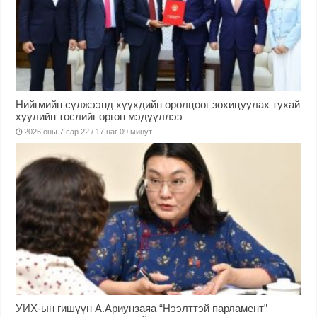
Нийгмийн сүлжээнд хүүхдийн оролцоог зохицуулах тухай
хуулийн төслийг өргөн мэдүүллээ
2026 оны 7 сар 22 / 17 цаг 09 минут
УИХ-ын гишүүн А.Ариунзаяа “Нээлттэй парламент”