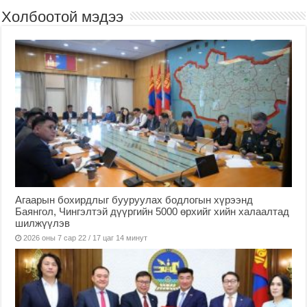
Холбоотой мэдээ
Агаарын бохирдлыг бууруулах бодлогын хүрээнд
Баянгол, Чингэлтэй дүүргийн 5000 өрхийг хийн халаалтад
шилжүүлэв
2026 оны 7 сар 22 / 17 цаг 14 минут