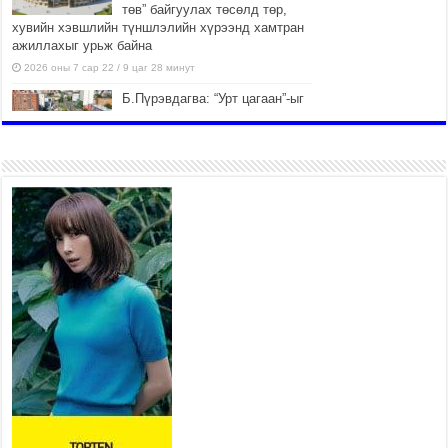
төв” байгуулах төсөлд төр,
хувийн хэвшлийн түншлэлийн хүрээнд хамтран
ажиллахыг урьж байна
2026 оны 7 сар 22 / 9 цаг 28 минут
Б.Пүрэвдагва: “Урт цагаан”-ыг
залуучууд чөлөөт цагаа
өнгөрүүлдэг, жуулчид зорьж
ирдэг цэг болгоно
2026 оны 7 сар 21 / 16 цаг 47 минут
Тусгай замын автобус /BRT/
төслийн удирдах хорооны
ээлжит хуралдаан боллоо
2026 оны 7 сар 21 / 16 цаг 43 минут
Ерөнхий сайд Н.Учрал БНХАУ-
аас Монгол Улсад суугаа
Элчин сайд Шэнь
Миньжюанийг хүлээн авч
уулзав
2026 оны 7 сар 21 / 16 цаг 39 минут
БҮГД НАЙРАМДАХ ТАЖИКИСТАН УЛСТАЙ
ЭДИЙН ЗАСГИЙН ХАМТЫН АЖИЛЛАГААГ