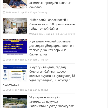
ажиллаж, иргэдийн саналыг
сонслоо
2026 оны 7 сар 22 / 17 цаг 04 минут
Нийслэлийн өвөлжилтийн
бэлтгэл ажил 50 орчим хувийн
гүйцэтгэлтэй байна
2026 оны 7 сар 22 / 14 цаг 15 минут
Хүн амын хүнсний хэрэгцээг
дотоодын үйлдвэрлэлээр нэн
тэргүүнд хангах зарчмыг
баримтална
2026 оны 7 сар 22 / 14 цаг 07 минут
Аюулгүй байдал, гадаад
бодлогын байнгын хороо
ээлжит чуулганы хугацаанд 18
удаа хуралдаж, 36 асуудал
хэлэлцжээ
2026 оны 7 сар 22 / 11 цаг 43 минут
“4 улирлын турш үйл
ажиллагаа явуулах
боломжтой-Хүүхэд хөгжүүлэх