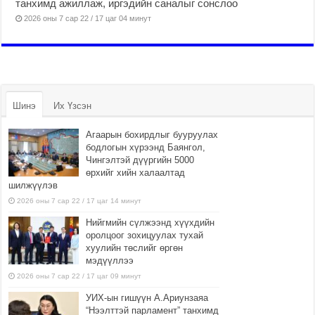
танхимд ажиллаж, иргэдийн саналыг сонслоо
2026 оны 7 сар 22 / 17 цаг 04 минут
Шинэ
Их Үзсэн
Агаарын бохирдлыг бууруулах
бодлогын хүрээнд Баянгол,
Чингэлтэй дүүргийн 5000
өрхийг хийн халаалтад
шилжүүлэв
2026 оны 7 сар 22 / 17 цаг 14 минут
Нийгмийн сүлжээнд хүүхдийн
оролцоог зохицуулах тухай
хуулийн төслийг өргөн
мэдүүллээ
2026 оны 7 сар 22 / 17 цаг 09 минут
УИХ-ын гишүүн А.Ариунзаяа
“Нээлттэй парламент” танхимд