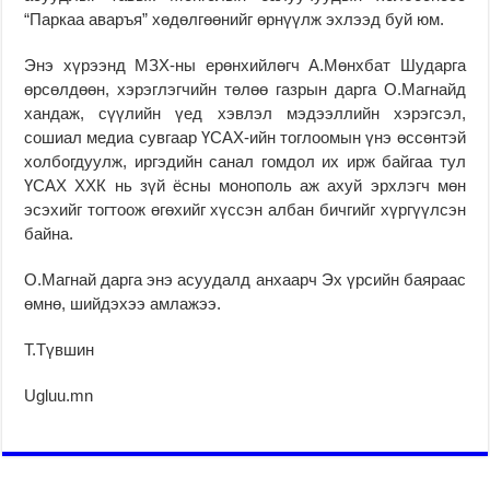
“Паркаа аваръя” хөдөлгөөнийг өрнүүлж эхлээд буй юм.
Энэ хүрээнд МЗХ-ны ерөнхийлөгч А.Мөнхбат Шударга
өрсөлдөөн, хэрэглэгчийн төлөө газрын дарга О.Магнайд
хандаж, сүүлийн үед хэвлэл мэдээллийн хэрэгсэл,
сошиал медиа сувгаар ҮСАХ-ийн тоглоомын үнэ өссөнтэй
холбогдуулж, иргэдийн санал гомдол их ирж байгаа тул
ҮСАХ ХХК нь зүй ёсны монополь аж ахуй эрхлэгч мөн
эсэхийг тогтоож өгөхийг хүссэн албан бичгийг хүргүүлсэн
байна.
О.Магнай дарга энэ асуудалд анхаарч Эх үрсийн баяраас
өмнө, шийдэхээ амлажээ.
Т.Түвшин
Ugluu.mn