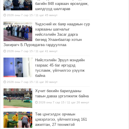
багийн 848 харваач өрсөлдөж,
шилдгүүд шалгарав
2026 оны 7 сар 15 / 11 цаг 45 минут
Үндэсний их баяр наадмын сур
харвааны шагналыг
нийслэлийн Засаг дарга
бөгөөд Улаанбаатар хотын
Захирагч Б.Пүрэвдагва гардууллаа
2026 оны 7 сар 15 / 11 цаг 41 минут
Нийслэлийн Эрүүл мэндийн
газраас 45 баг иргэдэд
тусламж, үйлчилгээ үзүүлж
байна
2026 оны 7 сар 15 / 11 цаг 30 минут
Хүчит бөхийн барилдааны
тавын даваа үргэлжилж байна
2026 оны 7 сар 15 / 11 цаг 26 минут
Төв цэнгэлдэх орчмын
цэвэрлэгээ, үйлчилгээнд 161
ажилтан, 27 техниктэй