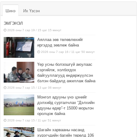
Шинэ
Их Үзсэн
ЭМГЭНЭЛ
2026 оны 7 сар 19 / 15 цаг 15 минут
Аяллаа зөв төлөвлөхийг
иргэдэд зөвлөж байна
2026 оны 7 сар 16 / 11 цаг 50 минут
Үер усны болзошгүй аюулаас
сэргийлж, холбогдох
байгууллагууд өндөржүүлсэн
бэлэн байдалд ажиллаж байна
2026 оны 7 сар 15 / 13 цаг 06 минут
Монгол адууны үнэ цэнийг
дэлхийд сурталчлах “Дэлхийн
адууны өдөр”-т 15000 морьтон
оролцож байна
2026 оны 7 сар 15 / 11 цаг 51 минут
Шагайн харвааны насанд
хүрэгчдийн багийн төрөлд 106