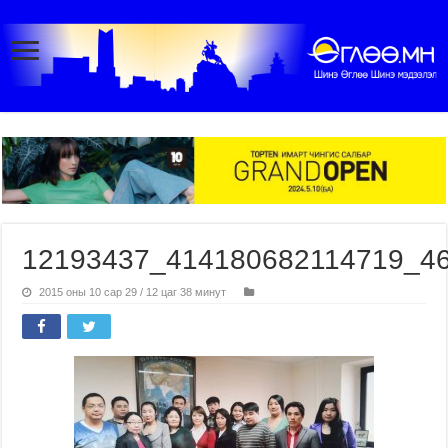
12193437_414180682114719_4
2015 оны 10 сар 29 / 12 цаг 38 минут