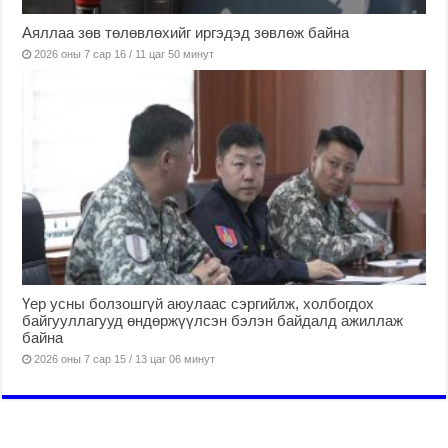
Аяллаа зөв төлөвлөхийг иргэдэд зөвлөж байна
2026 оны 7 сар 16 / 11 цаг 50 минут
Үер усны болзошгүй аюулаас сэргийлж, холбогдох
байгууллагууд өндөржүүлсэн бэлэн байдалд ажиллаж
байна
2026 оны 7 сар 15 / 13 цаг 06 минут