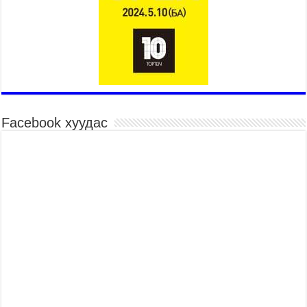
Үндэсний их баяр наадмын шагайн харваа
насанд хүрэгчдийн багийн харваагаар
үргэлжилж байна
2026 оны 7 сар 15 / 10 цаг 52 минут
Үндэсний их баяр наадмын хүчит бөхийн
барилдаан эхэллээ
2026 оны 7 сар 15 / 10 цаг 46 минут
Үндэсний хувцасны өдрийг тохиолдуулан
Facebook хуудас
“Дээлтэй монгол наадам” боллоо
2026 оны 7 сар 15 / 10 цаг 41 минут
МОНГОЛ УЛСЫН ЕРӨНХИЙ САЙД Н.УЧРАЛ
БАЯР НААДМЫН НЭЭЛТЭД ОРОЛЦОЖ,
НААДАМЧИН ОЛОНД МЭНДЧИЛГЭЭ
ДЭВШҮҮЛЭВ
2026 оны 7 сар 14 / 17 цаг 56 минут
МОНГОЛ УЛСЫН ЕРӨНХИЙ САЙД Н.УЧРАЛ
БҮГД НАЙРАМДАХ СОЛОНГОС УЛСЫН
ЕРӨНХИЙЛӨГЧ И ЖЭ МЁН-Д БАРААЛХАВ
2026 оны 7 сар 14 / 17 цаг 51 минут
ТӨРИЙН ДАЛБААНЫ ӨДӨРТ ЗОРИУЛСАН