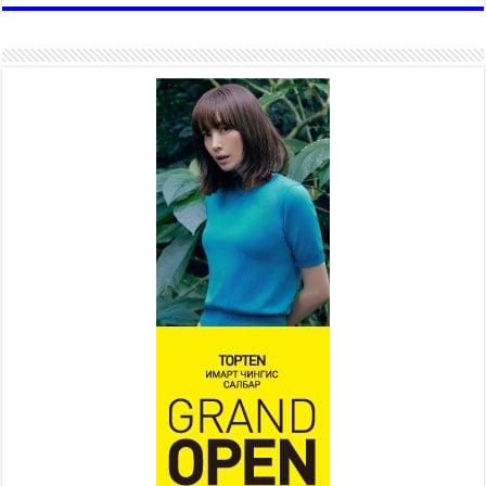
ажиллаж байна
2026 оны 7 сар 15 / 11 цаг 22 минут
Наадмын амралтын өдрүүдэд
нийслэлийн эрүүл мэндийн
байгууллагууд дараах
хуваарийн дагуу ажиллана
2026 оны 7 сар 15 / 11 цаг 18 минут
Үндэсний их баяр наадам
эхэллээ
2026 оны 7 сар 15 / 11 цаг 14 минут
Үер усны аюулаас сэргийлж, нийслэлийн Онцгой
байдлын газрын 162 алба хаагч үүрэг гүйцэтгэж
байна
2026 оны 7 сар 15 / 11 цаг 07 минут
Үндэсний их сурын харваанд 850 харваач цэц
мэргэнээ сорьж байна
2026 оны 7 сар 15 / 11 цаг 03 минут
Төв цэнгэлдэхийн эргэн тойронд
2026 оны 7 сар 15 / 10 цаг 58 минут