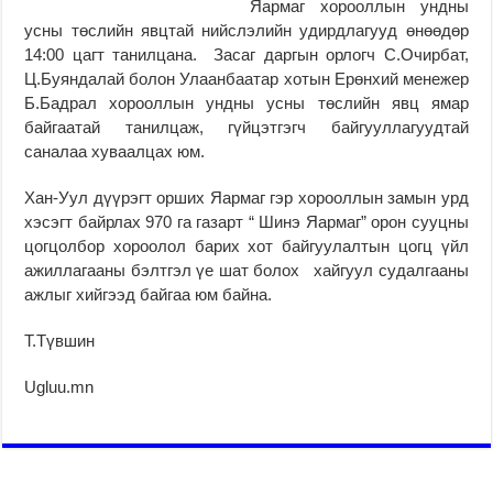
Яармаг хорооллын ундны
усны төслийн явцтай нийслэлийн удирдлагууд өнөөдөр
14:00 цагт танилцана. Засаг даргын орлогч С.Очирбат,
Ц.Буяндалай болон Улаанбаатар хотын Ерөнхий менежер
Б.Бадрал хорооллын ундны усны төслийн явц ямар
байгаатай танилцаж, гүйцэтгэгч байгууллагуудтай
саналаа хуваалцах юм.
Хан-Уул дүүрэгт орших Яармаг гэр хорооллын замын урд
хэсэгт байрлах 970 га газарт “ Шинэ Яармаг” орон сууцны
цогцолбор хороолол барих хот байгуулалтын цогц үйл
ажиллагааны бэлтгэл үе шат болох хайгуул судалгааны
ажлыг хийгээд байгаа юм байна.
Т.Түвшин
Ugluu.mn