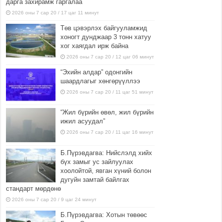
дарга захирамж гаргалаа
2026 оны 7 сар 20 / 17 цаг 11 минут
Төв цэвэрлэх байгууламжид
хоногт дунджаар 3 тонн хатуу
хог хаягдал ирж байна
2026 оны 7 сар 20 / 12 цаг 06 минут
“Эхийн алдар” одонгийн
шаардлагыг хөнгөрүүллээ
2026 оны 7 сар 20 / 11 цаг 51 минут
“Жил бүрийн өвөл, жил бүрийн
ижил асуудал”
2026 оны 7 сар 20 / 11 цаг 16 минут
Б.Пүрэвдагва: Нийслэлд хийх
бүх замыг ус зайлуулах
хоолойтой, явган хүний болон
дугуйн замтай байлгах
стандарт мөрдөнө
2026 оны 7 сар 20 / 9 цаг 24 минут
Б.Пүрэвдагва: Хотын төвөөс