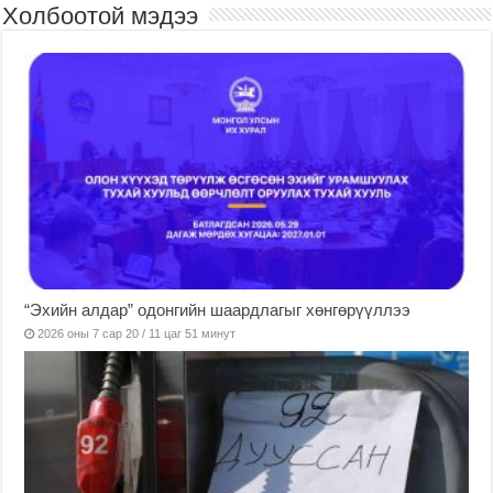
Холбоотой мэдээ
“Эхийн алдар” одонгийн шаардлагыг хөнгөрүүллээ
2026 оны 7 сар 20 / 11 цаг 51 минут