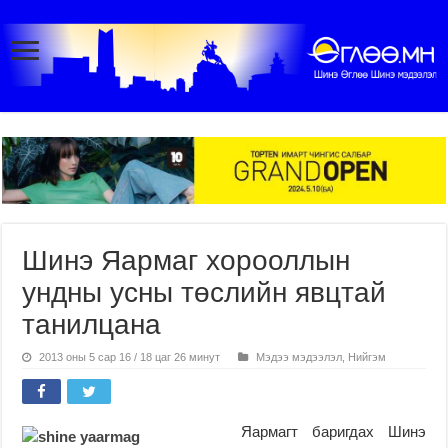
Шинэ Яармаг хорооллын
ундны усны төслийн явцтай
танилцана
2013 оны 5 сар 16 / 18 цаг 26 минут
Мэдээ мэдээлэл
,
Нийгэм
Яармагт баригдах Шинэ