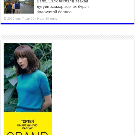
Бэлх, Сэлх чиглэлд явахад
дугуйн замаар зорчих бүрэн
боломжтой боллоо
2026 оны 7 сар 20 / 9 цаг 20 минут
Хан-Уул дүүрэг, Чингисийн
өргөн чөлөөний ус зайлуулах
шугам хоолойн ажил 80
хувьтай үргэлжилж байна
2026 оны 7 сар 20 / 9 цаг 14 минут
Усархаг аадар бороо орж
байгаа тул аюулгүй байдлаа
хангаж, үер усны аюулаас
сэрэмжлэхийг нийслэлийн
Онцгой байдлын газраас анхааруулж байна
2026 оны 7 сар 20 / 9 цаг 09 минут
311 алба хаагч, 119 техник хэрэгсэлтэй ажиллаж
үер усны аюул, болзошгүй эрсдэлээс сэргийлж
байна
2026 оны 7 сар 20 / 9 цаг 05 минут
Аяллаа зөв төлөвлөхийг иргэдэд зөвлөж байна
2026 оны 7 сар 16 / 11 цаг 50 минут