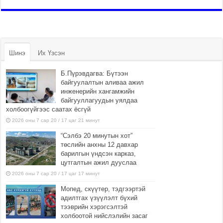
Шинэ
Их Үзсэн
Б.Пүрэвдагва: Бүтээн
байгуулалтын аливаа ажил
инженерийн хангамжийн
байгууллагуудын уялдаа
холбоогүйгээс саатах ёсгүй
2026 оны 7 сар 20 / 17 цаг 21 минут
“Сэлбэ 20 минутын хот”
төслийн анхны 12 давхар
барилгын үндсэн карказ,
цутгалтын ажил дууслаа
2026 оны 7 сар 20 / 17 цаг 17 минут
Мопед, скүүтер, тэдгээртэй
адилтгах үзүүлэлт бүхий
тээврийн хэрэгсэлтэй
холбоотой нийслэлийн засаг