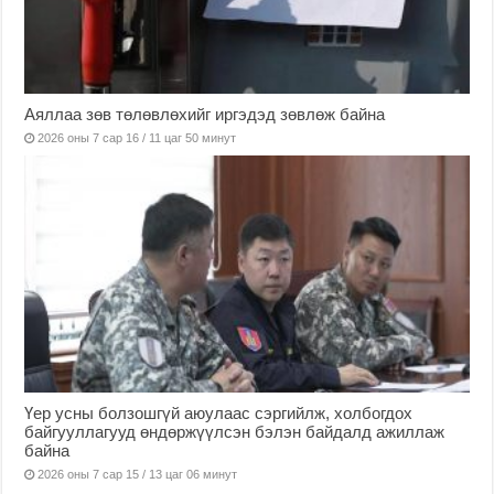
Аяллаа зөв төлөвлөхийг иргэдэд зөвлөж байна
2026 оны 7 сар 16 / 11 цаг 50 минут
Үер усны болзошгүй аюулаас сэргийлж, холбогдох
байгууллагууд өндөржүүлсэн бэлэн байдалд ажиллаж
байна
2026 оны 7 сар 15 / 13 цаг 06 минут