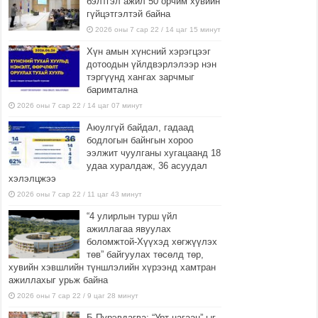
бэлтгэл ажил 50 орчим хувийн
гүйцэтгэлтэй байна
2026 оны 7 сар 22 / 14 цаг 15 минут
Хүн амын хүнсний хэрэгцээг
дотоодын үйлдвэрлэлээр нэн
тэргүүнд хангах зарчмыг
баримтална
2026 оны 7 сар 22 / 14 цаг 07 минут
Аюулгүй байдал, гадаад
бодлогын байнгын хороо
ээлжит чуулганы хугацаанд 18
удаа хуралдаж, 36 асуудал
хэлэлцжээ
2026 оны 7 сар 22 / 11 цаг 43 минут
“4 улирлын турш үйл
ажиллагаа явуулах
боломжтой-Хүүхэд хөгжүүлэх
төв” байгуулах төсөлд төр,
хувийн хэвшлийн түншлэлийн хүрээнд хамтран
ажиллахыг урьж байна
2026 оны 7 сар 22 / 9 цаг 28 минут
Б.Пүрэвдагва: “Урт цагаан”-ыг