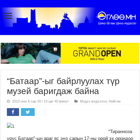
“Батаар”-ыг байрлуулах түр
музей баригдаж байна
2013 оны 5 сар 20 / 13 цаг 40 минут
Мэдээ мэдээлэл
,
Нийгэм
“Тиранноза
урус Батаар”-ын араг яс энэ сарын 17-ны орой эх орондоо