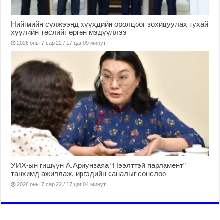
Нийгмийн сүлжээнд хүүхдийн оролцоог зохицуулах тухай
хуулийн төслийг өргөн мэдүүллээ
2026 оны 7 сар 22 / 17 цаг 09 минут
УИХ-ын гишүүн А.Ариунзаяа “Нээлттэй парламент”
танхимд ажиллаж, иргэдийн саналыг сонслоо
2026 оны 7 сар 22 / 17 цаг 04 минут