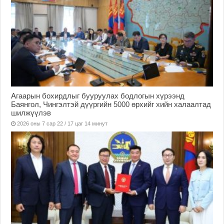
Агаарын бохирдлыг бууруулах бодлогын хүрээнд
Баянгол, Чингэлтэй дүүргийн 5000 өрхийг хийн халаалтад
шилжүүлэв
2026 оны 7 сар 22 / 17 цаг 14 минут