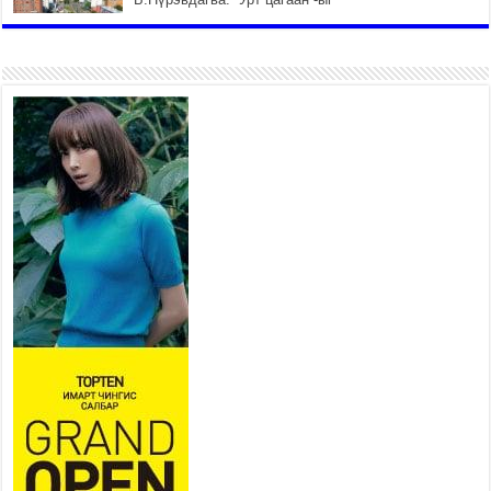
залуучууд чөлөөт цагаа
өнгөрүүлдэг, жуулчид зорьж
ирдэг цэг болгоно
2026 оны 7 сар 21 / 16 цаг 47 минут
Тусгай замын автобус /BRT/
төслийн удирдах хорооны
ээлжит хуралдаан боллоо
2026 оны 7 сар 21 / 16 цаг 43 минут
Ерөнхий сайд Н.Учрал БНХАУ-
аас Монгол Улсад суугаа
Элчин сайд Шэнь
Миньжюанийг хүлээн авч
уулзав
2026 оны 7 сар 21 / 16 цаг 39 минут
БҮГД НАЙРАМДАХ ТАЖИКИСТАН УЛСТАЙ
ЭДИЙН ЗАСГИЙН ХАМТЫН АЖИЛЛАГААГ
ӨРГӨЖҮҮЛНЭ
2026 оны 7 сар 21 / 16 цаг 34 минут
26,992 суралцагч хотхоны бага сургуульд, 8100
суралцагч төрөлжсөн ахлах сургуульд
суралцана