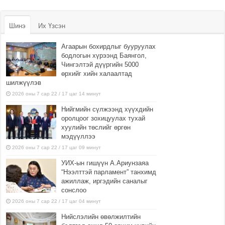
Шинэ
Их Үзсэн
Агаарын бохирдлыг бууруулах
бодлогын хүрээнд Баянгол,
Чингэлтэй дүүргийн 5000
өрхийг хийн халаалтад
шилжүүлэв
2026 оны 7 сар 22 / 17 цаг 14 минут
Нийгмийн сүлжээнд хүүхдийн
оролцоог зохицуулах тухай
хуулийн төслийг өргөн
мэдүүллээ
2026 оны 7 сар 22 / 17 цаг 09 минут
УИХ-ын гишүүн А.Ариунзаяа
“Нээлттэй парламент” танхимд
ажиллаж, иргэдийн саналыг
сонслоо
2026 оны 7 сар 22 / 17 цаг 04 минут
Нийслэлийн өвөлжилтийн