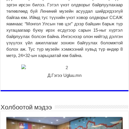
эргэн ирсэн билээ. Гэтэл үнэт олдворыг байрлуулахаар
төлөвлөөд буй Лениний музейн асуудал шийдэгдээгүй
байгаа юм. Иймд тус түүхийн үнэт ховор олдворыг ССАЖ
яамнаас “Монгол Улсын төв цэг” дээр байшин барьж түр
хугацаагаар буюу ирэх есдүгээр сарын 15-ныг хүртэл
байрлуулах болсон байна. Ингэснээр олон нийтэд дэлгэн
үзүүлэх үйл ажиллагааг зохион байгуулах боломжтой
болох аж. Тус түр музейн хэмжээний хувьд түр өндөр 8
метр, 24×32-ын харьцаатай юм байна.
Д.Гэгээ Ugluu.mn
Холбоотой мэдээ