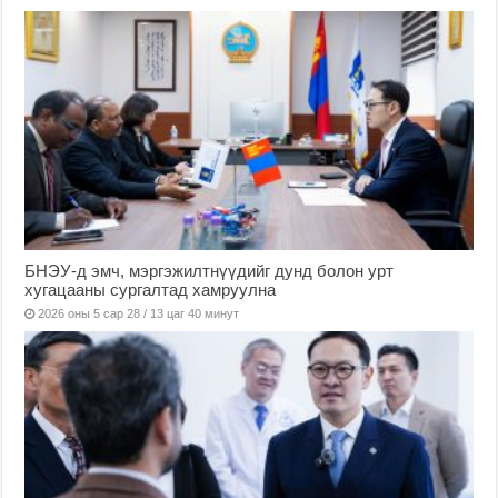
БНЭУ-д эмч, мэргэжилтнүүдийг дунд болон урт
хугацааны сургалтад хамруулна
2026 оны 5 сар 28 / 13 цаг 40 минут