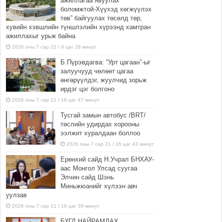
ажиллагаа явуулах
боломжтой-Хүүхэд хөгжүүлэх
төв” байгуулах төсөлд төр,
хувийн хэвшлийн түншлэлийн хүрээнд хамтран
ажиллахыг урьж байна
2026 оны 7 сар 22 / 9 цаг 28 минут
Б.Пүрэвдагва: “Урт цагаан”-ыг
залуучууд чөлөөт цагаа
өнгөрүүлдэг, жуулчид зорьж
ирдэг цэг болгоно
2026 оны 7 сар 21 / 16 цаг 47 минут
Тусгай замын автобус /BRT/
төслийн удирдах хорооны
ээлжит хуралдаан боллоо
2026 оны 7 сар 21 / 16 цаг 43 минут
Ерөнхий сайд Н.Учрал БНХАУ-
аас Монгол Улсад суугаа
Элчин сайд Шэнь
Миньжюанийг хүлээн авч
уулзав
2026 оны 7 сар 21 / 16 цаг 39 минут
БҮГД НАЙРАМДАХ