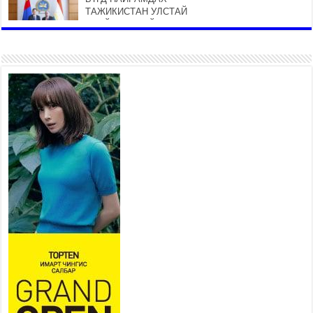
ТАЖИКИСТАН УЛСТАЙ
ЭДИЙН ЗАСГИЙН ХАМТЫН
АЖИЛЛАГААГ ӨРГӨЖҮҮЛНЭ
2026 оны 7 сар 21 / 16 цаг 34 минут
26,992 суралцагч хотхоны бага
сургуульд, 8100 суралцагч
төрөлжсөн ахлах сургуульд
суралцана
2026 оны 7 сар 21 / 13 цаг 43 минут
COP17 хурлын үеэрх замын
хөдөлгөөн, нийтийн тээврийн
зохицуулалт, сургууль,
цэцэрлэг, зах, худалдааны
төвийн ажиллах хуваарийг гаргаж, иргэдэд
мэдээлэхийг үүрэг болголоо
2026 оны 7 сар 21 / 11 цаг 59 минут
Гэр бүлийн хэрэг шүүхэд хянан шийдвэрлэх
тухай хуулиар хүүхдийн дээд ашиг сонирхлыг
нэн тэргүүнд хангахыг баталгаажууллаа
2026 оны 7 сар 21 / 11 цаг 42 минут
Б.Пүрэвдагва: “Туул-1” коллекторыг ашиглалтад