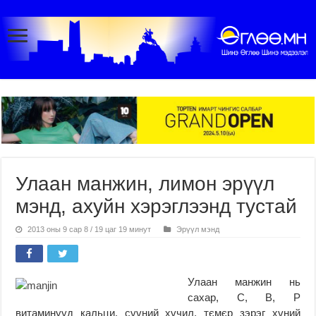
Улаан манжин, лимон эрүүл
мэнд, ахуйн хэрэглээнд тустай
2013 оны 9 сар 8 / 19 цаг 19 минут
Эрүүл мэнд
Улаан манжин нь
сахар, С, В, Р
витаминууд кальци, сvvний хvчил, тємєр зэрэг хvний