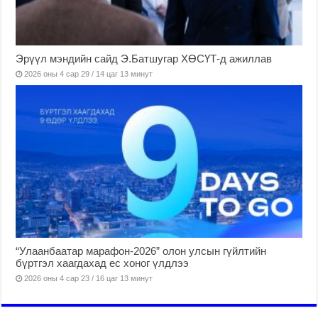
Эрүүл мэндийн сайд Э.Батшугар ХӨСҮТ-д ажиллав
2026 оны 4 сар 29 / 14 цаг 13 минут
“Улаанбаатар марафон-2026” олон улсын гүйлтийн
бүртгэл хаагдахад ес хоног үлдлээ
2026 оны 4 сар 23 / 16 цаг 13 минут