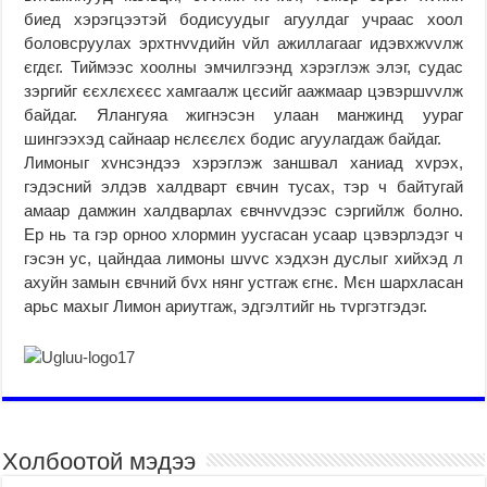
биед хэрэгцээтэй бодисуудыг агуулдаг учраас хоол
боловсруулах эрхтнvvдийн vйл ажиллагааг идэвхжvvлж
єгдєг. Тиймээс хоолны эмчилгээнд хэрэглэж элэг, судас
зэргийг єєхлєхєєс хамгаалж цєсийг аажмаар цэвэршvvлж
байдаг. Ялангуяа жигнэсэн улаан манжинд уураг
шингээхэд сайнаар нєлєєлєх бодис агуулагдаж байдаг.
Лимоныг хvнсэндээ хэрэглэж заншвал ханиад хvрэх,
гэдэсний элдэв халдварт євчин тусах, тэр ч байтугай
амаар дамжин халдварлах євчнvvдээс сэргийлж болно.
Ер нь та гэр орноо хлормин уусгасан усаар цэвэрлэдэг ч
гэсэн ус, цайндаа лимоны шvvс хэдхэн дуслыг хийхэд л
ахуйн замын євчний бvх нянг устгаж єгнє. Мєн шархласан
арьс махыг Лимон ариутгаж, эдгэлтийг нь тvргэтгэдэг.
Холбоотой мэдээ