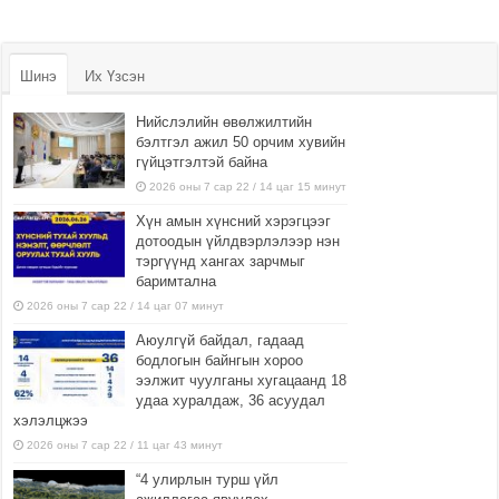
Шинэ
Их Үзсэн
Нийслэлийн өвөлжилтийн
бэлтгэл ажил 50 орчим хувийн
гүйцэтгэлтэй байна
2026 оны 7 сар 22 / 14 цаг 15 минут
Хүн амын хүнсний хэрэгцээг
дотоодын үйлдвэрлэлээр нэн
тэргүүнд хангах зарчмыг
баримтална
2026 оны 7 сар 22 / 14 цаг 07 минут
Аюулгүй байдал, гадаад
бодлогын байнгын хороо
ээлжит чуулганы хугацаанд 18
удаа хуралдаж, 36 асуудал
хэлэлцжээ
2026 оны 7 сар 22 / 11 цаг 43 минут
“4 улирлын турш үйл