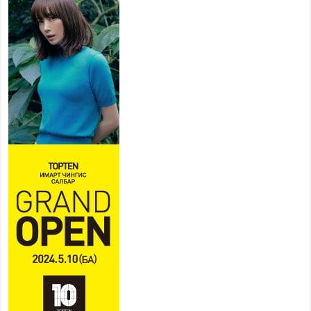
төслийн удирдах хорооны
ээлжит хуралдаан боллоо
2026 оны 7 сар 21 / 16 цаг 43 минут
Ерөнхий сайд Н.Учрал БНХАУ-аас Монгол Улсад
суугаа Элчин сайд Шэнь Миньжюанийг хүлээн
авч уулзав
2026 оны 7 сар 21 / 16 цаг 39 минут
БҮГД НАЙРАМДАХ ТАЖИКИСТАН УЛСТАЙ
ЭДИЙН ЗАСГИЙН ХАМТЫН АЖИЛЛАГААГ
ӨРГӨЖҮҮЛНЭ
2026 оны 7 сар 21 / 16 цаг 34 минут
26,992 суралцагч хотхоны бага сургуульд, 8100
суралцагч төрөлжсөн ахлах сургуульд
суралцана
2026 оны 7 сар 21 / 13 цаг 43 минут
COP17 хурлын үеэрх замын хөдөлгөөн, нийтийн
тээврийн зохицуулалт, сургууль, цэцэрлэг, зах,
худалдааны төвийн ажиллах хуваарийг гаргаж,
иргэдэд мэдээлэхийг үүрэг болголоо
2026 оны 7 сар 21 / 11 цаг 59 минут