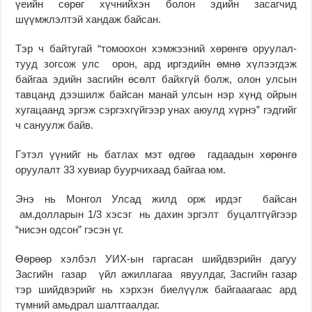
үеийн сөрөг хүч­нийхэн болон эдийн за­сагчид
шүүмжлэлтэй хан­даж байсан.
Тэр ч байтугай “томоохон хэм­жээ­ний хөрөнгө оруу­лал­
тууд зог­сож улс орон, ард иргэдийн өмнө хү­лээгдэж
байгаа эдийн засгийн өсөлт байхгүй болж, олон улсын
тав­цанд дээшилж байсан манай улсын нэр хүнд ойрын
хугацаанд эргэж сэргэхгүйгээр унах аюулд хүрнэ” гэдгийг
ч сануулж байв.
Гэтэл үүнийг нь батлах мэт өдгөө гадаадын хөрөнгө
оруулалт 33 хувиар буур­чихаад байгаа юм.
Энэ нь Монгол Улсад жилд орж ирдэг байсан
ам.долларын 1/3 хэсэг нь дахин эргэлт буцалтгүйгээр
“нисэн одсон” гэсэн үг.
Өөрөөр хэлбэл УИХ-ын гаргасан шийдвэрийн дагуу
Засгийн га­зар үйл ажил­лагаа явуулдаг, Зас­гийн га­зар
тэр шийдвэрийг нь хэр­хэн биелүүлж байгааагаас ард
түмний амьдрал шалт­­гаал­даг.