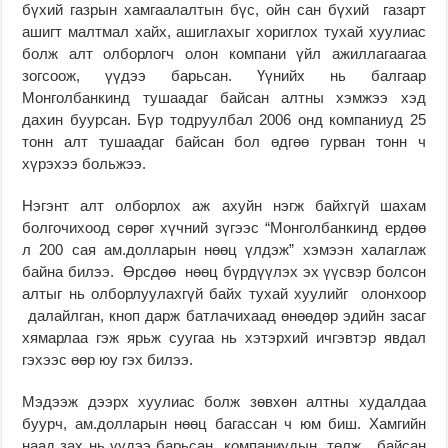
бү­хий газрын хамгаалалтын бүс, ойн сан бүхий газарт
ашигт малтмал хайх, ашиг­лахыг хориглох ту­хай хуулиас
болж алт ол­бор­логч олон компани үйл ажил­лагаагаа
зогсоож, үүдээ барьсан. Үүнийх нь бал­гаар
Монголбанкинд ту­­шаадаг байсан алтны хэм­жээ хэд
дахин буурсан. Бүр тодруулбал 2006 онд компаниуд 25
тонн алт тушаадаг байсан бол өдгөө гурван тонн ч
хүрэхээ больжээ.
Нэгэнт алт олборлох аж ахуйн нэгж байхгүй шахам
болгочихоод сөрөг хүчний зүгээс “Монголбанкинд ер­дөө
л 200 сая ам.долларын нөөц үлдэж” хэмээн халаг­лаж
байна билээ. Өрсдөө нөөц бүрдүүлэх эх үүсвэр болсон
алтыг нь олборлуу­лахгүй байх тухай хуулийг олонхоор
далайлган, кноп дарж бат­­лачихаад өнөөдөр эдийн за­саг
хямарлаа гэж ярьж суу­гаа нь хэтэрхий ичгэвтэр явдал
гэхээс өөр юу гэх билээ.
Мэдээж дээрх хуулиас болж зөвхөн алтны худалдаа
буурч, ам.долларын нөөц багассан ч юм биш. Хамгийн
наад зах нь үүдээ барьсан компаниудын төлж бай­сан