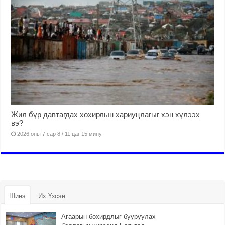
Жил бүр давтагдах хохирлын хариуцлагыг хэн хүлээх
вэ?
2026 оны 7 сар 8 / 11 цаг 15 минут
Шинэ
Их Үзсэн
Агаарын бохирдлыг бууруулах