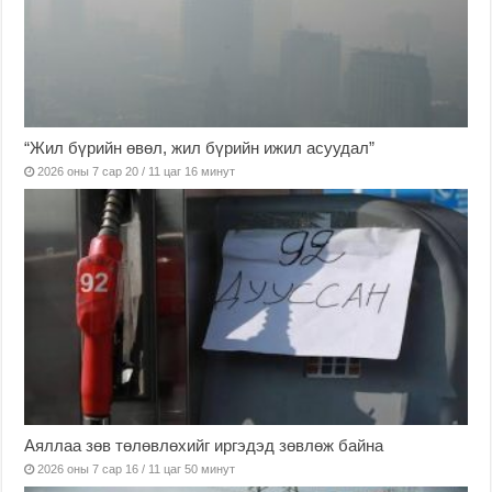
“Жил бүрийн өвөл, жил бүрийн ижил асуудал”
2026 оны 7 сар 20 / 11 цаг 16 минут
Аяллаа зөв төлөвлөхийг иргэдэд зөвлөж байна
2026 оны 7 сар 16 / 11 цаг 50 минут