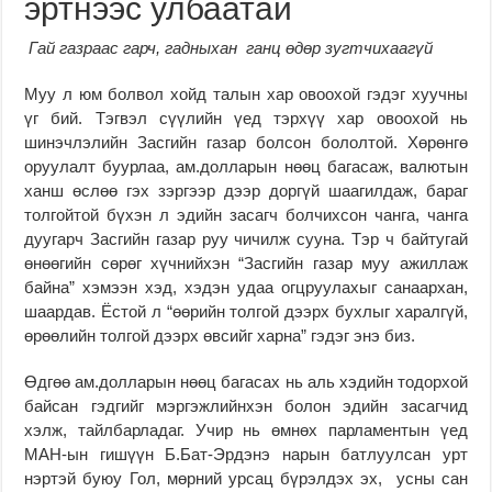
эртнээс улбаатай
Гай газраас гарч, гадныхан ганц өдөр зугтчихаагүй
Муу л юм болвол хойд талын хар овоохой гэдэг хуучны
үг бий. Тэгвэл сүү­лийн үед тэрхүү хар овоо­хой нь
шинэчлэлийн Засгийн газар болсон бо­лолтой. Хөрөнгө
оруулалт буурлаа, ам.долларын нөөц багасаж, валютын
ханш өслөө гэх зэргээр дээр дор­гүй шаагилдаж, бараг
тол­­гойтой бүхэн л эдийн за­­сагч болчихсон чанга, чанга
дуугарч Засгийн га­зар руу чичилж сууна. Тэр ч байтугай
өнөөгийн сөрөг хүчнийхэн “Засгийн га­зар муу ажиллаж
байна” хэмээн хэд, хэдэн удаа огц­­­руулахыг санаархан,
шаардав. Ёстой л “өөрийн толгой дээрх бухлыг ха­ралгүй,
өрөөлийн толгой дээрх өвсийг харна” гэдэг энэ биз.
Өдгөө ам.долларын нөөц багасах нь аль хэдийн то­­­дорхой
байсан гэдгийг мэр­­гэжлийнхэн болон эдийн засагчид
хэлж, тайл­­­­­бар­ладаг. Учир нь өм­­­нөх парламентын үед
МАН-ын гишүүн Б.Бат-Эрдэнэ нарын батлуулсан урт
нэр­тэй буюу Гол, мөр­ний урсац бүрэлдэх эх, усны сан