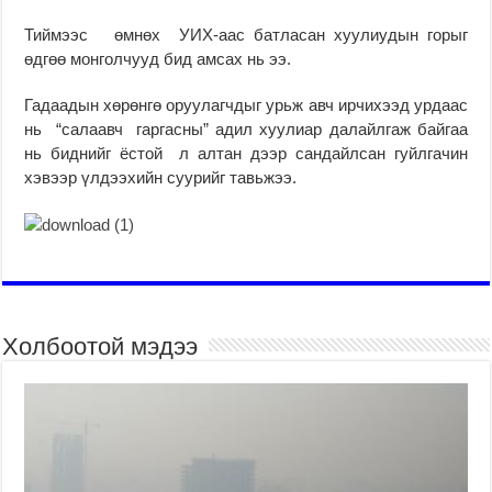
Тий­мээс өмнөх УИХ-аас бат­­ласан хуу­лиу­дын горыг
өдгөө мон­гол­чууд бид амсах нь ээ.
Гадаадын хөрөнгө оруу­лагчдыг урьж авч ирчихээд урдаас
нь “са­лаавч гар­гасны” адил хуулиар да­лайл­гаж байгаа
нь бид­нийг ёстой л алтан дээр сандайлсан гуйл­гачин
хэвээр үлдээхийн суурийг тавьжээ.
Холбоотой мэдээ