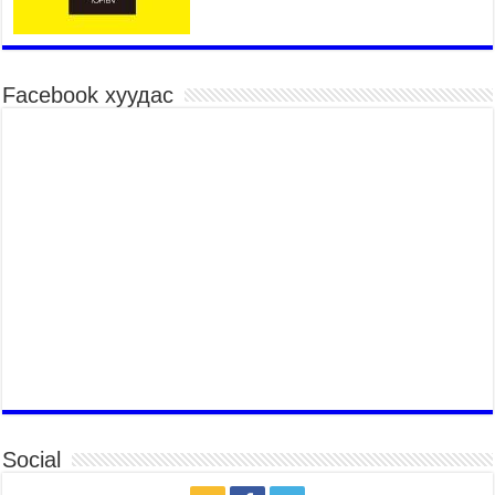
Гэр бүлийн хэрэг шүүхэд хянан шийдвэрлэх
тухай хуулиар хүүхдийн дээд ашиг сонирхлыг
нэн тэргүүнд хангахыг баталгаажууллаа
2026 оны 7 сар 21 / 11 цаг 42 минут
Facebook хуудас
Б.Пүрэвдагва: “Туул-1” коллекторыг ашиглалтад
оруулж байж бид гэр хорооллыг барилгажуулна
2026 оны 7 сар 21 / 10 цаг 15 минут
НИЙСЛЭЛ, АЙМГИЙН УДИРДЛАГУУДЫН
АЖЛЫГ ХҮНД СУРТЛЫГ БУУРУУЛЖ, ИРГЭД,
АЖ АХУЙН НЭГЖИЙН АЧААГ ХЭРХЭН
ХӨНГӨЛСНӨӨР ДҮГНЭНЭ
2026 оны 7 сар 21 / 10 цаг 09 минут
Байнгын хорооны дарга М.Мандхай Цөлжилттэй
тэмцэх тухай НҮБ-ын конвенцын талуудын 17
дугаар бага хурал (СОР17)-ын бэлтгэл ажлын
явцтай танилцлаа
2026 оны 7 сар 21 / 10 цаг 03 минут
Б.Пүрэвдагва: Бүтээн байгуулалтын аливаа
ажил инженерийн хангамжийн байгууллагуудын
Social
уялдаа холбоогүйгээс саатах ёсгүй
2026 оны 7 сар 20 / 17 цаг 21 минут