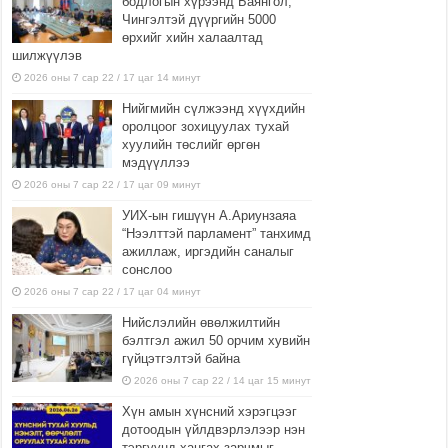
бодлогын хүрээнд Баянгол,
Чингэлтэй дүүргийн 5000
өрхийг хийн халаалтад
шилжүүлэв
2026 оны 7 сар 22 / 17 цаг 14 минут
Нийгмийн сүлжээнд хүүхдийн
оролцоог зохицуулах тухай
хуулийн төслийг өргөн
мэдүүллээ
2026 оны 7 сар 22 / 17 цаг 09 минут
УИХ-ын гишүүн А.Ариунзаяа
“Нээлттэй парламент” танхимд
ажиллаж, иргэдийн саналыг
сонслоо
2026 оны 7 сар 22 / 17 цаг 04 минут
Нийслэлийн өвөлжилтийн
бэлтгэл ажил 50 орчим хувийн
гүйцэтгэлтэй байна
2026 оны 7 сар 22 / 14 цаг 15 минут
Хүн амын хүнсний хэрэгцээг
дотоодын үйлдвэрлэлээр нэн
тэргүүнд хангах зарчмыг