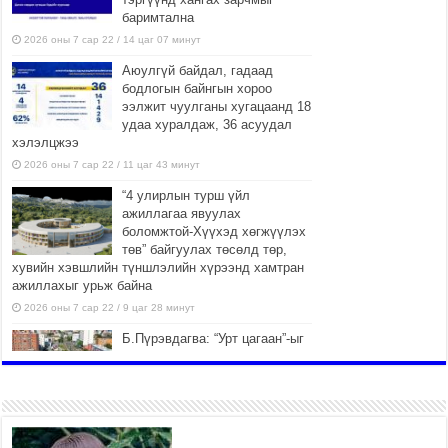
баримтална
2026 оны 7 сар 22 / 14 цаг 07 минут
Аюулгүй байдал, гадаад
бодлогын байнгын хороо
ээлжит чуулганы хугацаанд 18
удаа хуралдаж, 36 асуудал
хэлэлцжээ
2026 оны 7 сар 22 / 11 цаг 43 минут
“4 улирлын турш үйл
ажиллагаа явуулах
боломжтой-Хүүхэд хөгжүүлэх
төв” байгуулах төсөлд төр,
хувийн хэвшлийн түншлэлийн хүрээнд хамтран
ажиллахыг урьж байна
2026 оны 7 сар 22 / 9 цаг 28 минут
Б.Пүрэвдагва: “Урт цагаан”-ыг
залуучууд чөлөөт цагаа
өнгөрүүлдэг, жуулчид зорьж
ирдэг цэг болгоно
2026 оны 7 сар 21 / 16 цаг 47 минут
Тусгай замын автобус /BRT/