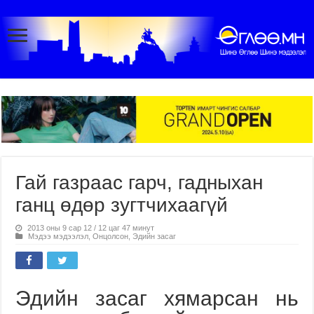
Гай газраас гарч, гадныхан
ганц өдөр зугтчихаагүй
2013 оны 9 сар 12 / 12 цаг 47 минут
Мэдээ мэдээлэл
,
Онцолсон
,
Эдийн засаг
Эдийн засаг хямарсан нь