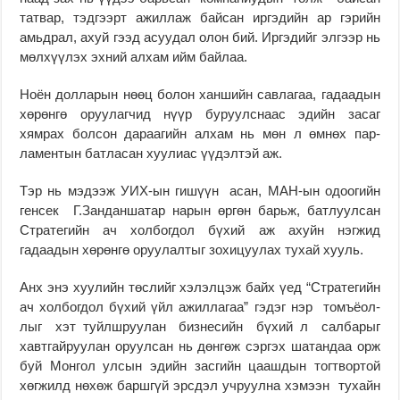
татвар, тэдгээрт ажиллаж байсан иргэдийн ар гэрийн
амьд­рал, ахуй гээд асуудал олон бий. Иргэдийг элгээр нь
мөлхүүлэх эхний алхам ийм байлаа.
Ноён долларын нөөц болон ханшийн савлагаа, га­даадын
хө­рөнгө оруулагчид нүүр буруулс­наас эдийн засаг
хямрах болсон дараа­гийн алхам нь мөн л өмнөх пар­
ламентын батласан хуу­лиас үүдэл­тэй аж.
Тэр нь мэдээж УИХ-ын гишүүн асан, МАН-ын одоогийн
генсек Г.Занданшатар на­рын өргөн барьж, бат­луул­сан
Стратегийн ач хол­­бог­­дол бүхий аж ахуйн нэгжид
гадаадын хөрөнгө оруу­лалтыг зо­хицуулах ту­хай хууль.
Анх энэ хуулийн төс­лийг хэ­лэлцэж байх үед “Стратегийн
ач холбогдол бүхий үйл ажиллагаа” гэдэг нэр томъёол­
лыг хэт туйлш­руулан биз­несийн бү­хий л сал­барыг
хавтгай­руулан оруулсан нь дөн­гөж сэргэх шатандаа орж
буй Монгол улсын эдийн засгийн цаашдын тогт­вортой
хөгжилд нө­хөж барш­­гүй эрсдэл учруулна хэ­­мээн тухайн