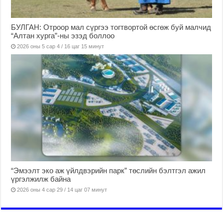
БУЛГАН: Отроор мал сүргээ тогтвортой өсгөж буй малчид
“Алтан хурга”-ны эзэд боллоо
2026 оны 5 сар 4 / 16 цаг 15 минут
“Эмээлт эко аж үйлдвэрийн парк” төслийн бэлтгэл ажил
үргэлжилж байна
2026 оны 4 сар 29 / 14 цаг 07 минут