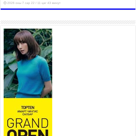
2026 оны 7 сар 22 / 11 цаг 43 минут
“4 улирлын турш үйл
ажиллагаа явуулах
боломжтой-Хүүхэд хөгжүүлэх
төв” байгуулах төсөлд төр,
хувийн хэвшлийн түншлэлийн хүрээнд хамтран
ажиллахыг урьж байна
2026 оны 7 сар 22 / 9 цаг 28 минут
Б.Пүрэвдагва: “Урт цагаан”-ыг
залуучууд чөлөөт цагаа
өнгөрүүлдэг, жуулчид зорьж
ирдэг цэг болгоно
2026 оны 7 сар 21 / 16 цаг 47 минут
Тусгай замын автобус /BRT/ төслийн удирдах
хорооны ээлжит хуралдаан боллоо
2026 оны 7 сар 21 / 16 цаг 43 минут
Ерөнхий сайд Н.Учрал БНХАУ-аас Монгол Улсад
суугаа Элчин сайд Шэнь Миньжюанийг хүлээн
авч уулзав
2026 оны 7 сар 21 / 16 цаг 39 минут