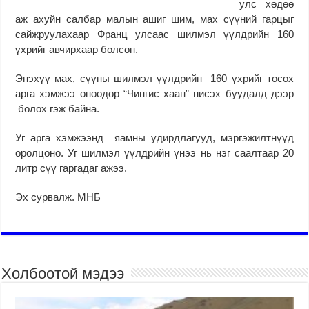
улс хөдөө
аж ахуйн салбар малын ашиг шим, мах сүүний гарцыг
сайжруулахаар Франц улсаас шилмэл үүлдрийн 160
үхрийг авчирхаар болсон.
Энэхүү мах, сүүны шилмэл үүлдрийн 160 үхрийг тосох
арга хэмжээ өнөөдөр “Чингис хаан” нисэх буудалд дээр
болох гэж байна.
Уг арга хэмжээнд яамны удирдлагууд, мэргэжилтнүүд
оролцоно. Уг шилмэл үүлдрийн үнээ нь нэг саалтаар 20
литр сүү гаргадаг ажээ.
Эх сурвалж. МНБ
Холбоотой мэдээ