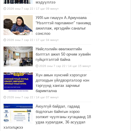
мэдүүллээ
2026 оны 7 сар 22 / 17 цаг 09 минут
УИХ-ын гишүүн А.Ариунзаяа
“Нээлттэй парламент” танхимд
ажиллаж, иргэдийн саналыг
сонслоо
2026 оны 7 сар 22 / 17 цаг 04 минут
Нийслэлийн өвөлжилтийн
бэлтгэл ажил 50 орчим хувийн
гүйцэтгэлтэй байна
2026 оны 7 сар 22 / 14 цаг 15 минут
Хүн амын хүнсний хэрэгцээг
дотоодын үйлдвэрлэлээр нэн
тэргүүнд хангах зарчмыг
баримтална
2026 оны 7 сар 22 / 14 цаг 07 минут
Аюулгүй байдал, гадаад
бодлогын байнгын хороо
ээлжит чуулганы хугацаанд 18
удаа хуралдаж, 36 асуудал
хэлэлцжээ