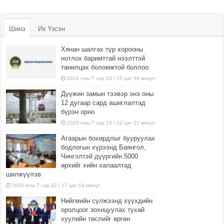
Шинэ
Их Үзсэн
Хянан шалгах түр хорооны
нотлох баримттай нээлттэй
танилцах боломжтой боллоо.
2026 оны 7 сар 23 / 15 цаг 58 минут
Дүүжин замын тээвэр энэ оны
12 дугаар сард ашиглалтад
бүрэн орно
2026 оны 7 сар 23 / 10 цаг 21 минут
Агаарын бохирдлыг бууруулах
бодлогын хүрээнд Баянгол,
Чингэлтэй дүүргийн 5000
өрхийг хийн халаалтад
шилжүүлэв
2026 оны 7 сар 22 / 17 цаг 14 минут
Нийгмийн сүлжээнд хүүхдийн
оролцоог зохицуулах тухай
хуулийн төслийг өргөн