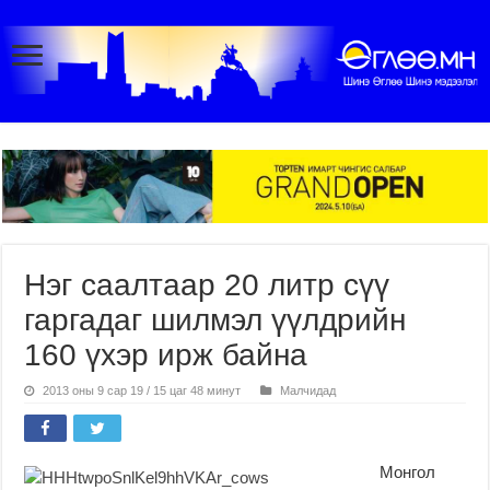
Нэг саалтаар 20 литр сүү
гаргадаг шилмэл үүлдрийн
160 үхэр ирж байна
2013 оны 9 сар 19 / 15 цаг 48 минут
Малчидад
Монгол