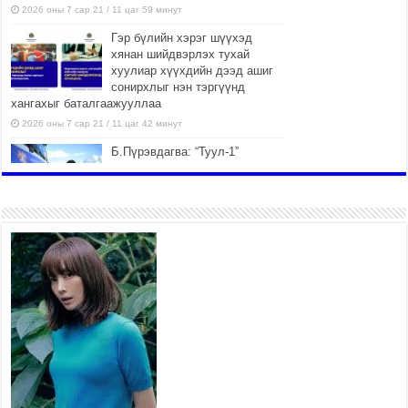
2026 оны 7 сар 21 / 11 цаг 59 минут
Гэр бүлийн хэрэг шүүхэд
хянан шийдвэрлэх тухай
хуулиар хүүхдийн дээд ашиг
сонирхлыг нэн тэргүүнд
хангахыг баталгаажууллаа
2026 оны 7 сар 21 / 11 цаг 42 минут
Б.Пүрэвдагва: “Туул-1”
коллекторыг ашиглалтад
оруулж байж бид гэр
хорооллыг барилгажуулна
2026 оны 7 сар 21 / 10 цаг 15 минут
НИЙСЛЭЛ, АЙМГИЙН
УДИРДЛАГУУДЫН АЖЛЫГ
ХҮНД СУРТЛЫГ БУУРУУЛЖ,
ИРГЭД, АЖ АХУЙН НЭГЖИЙН
АЧААГ ХЭРХЭН ХӨНГӨЛСНӨӨР ДҮГНЭНЭ
2026 оны 7 сар 21 / 10 цаг 09 минут
Байнгын хорооны дарга
М.Мандхай Цөлжилттэй
тэмцэх тухай НҮБ-ын