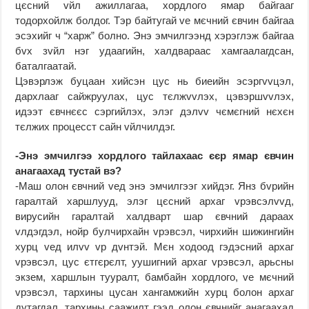
цєсний vйл ажиллагаа, хордлого ямар байгааг
тодорхойлж болдог. Тэр байтугай vе мєчний євчин байгаа
эсэхийг ч “харж” болно. Энэ эмчилгээнд хэрэглэж байгаа
бvх зvйл нэг удаагийн, халдвараас хамгаалагдсан,
баталгаатай.
Цэвэрлэж буцаан хийсэн цус нь биеийн эсэргvvцэл,
дархлааг сайжруулах, цус тєлжvvлэх, цэвэршvvлэх,
идээт євчнєєс сэргийлэх, элэг дэлvv чємєгний нєхєн
тєлжих процесст сайн vйлчилдэг.
-Энэ эмчилгээ хордлого тайлахаас єєр ямар євчин
анагаахад тустай вэ?
-Маш олон євчний vед энэ эмчилгээг хийдэг. Янз бvрийн
гаралтай харшлууд, элэг цєсний архаг vрэвсэлvvд,
вирусийн гаралтай халдварт шар євчний дараах
vлдэгдэл, нойр булчирхайн vрэвсэл, чирхийн шижингийн
хурц vед илvv vр дvнтэй. Мєн ходоод гэдэсний архаг
vрэвсэл, цус єтгєрєлт, уушигний архаг vрэвсэл, арьсны
экзем, харшлын тууралт, бамбайн хордлого, vе мєчний
vрэвсэл, тархины цусан хангамжийн хурц болон архаг
дутагдал, тархины саажилт гээд олон євчнийг анагаахад