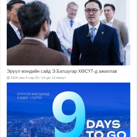
Эрүүл мэндийн сайд Э.Батшугар ХӨСҮТ-д ажиллав
2026 оны 4 сар 29 / 14 цаг 13 минут