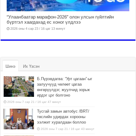
“Улаанбаатар марафон-2026” олон улсын гүйлтийн
бүртгэл хаагдахад ес хоног үлдлээ
2026 оны 4 сар 23 / 16 цаг 13 минут
Шинэ
Их Үзсэн
Б.Пүрэвдагва: “Урт цагаан”-ыг
залуучууд чөлөөт цагаа
өнгөрүүлдэг, жуулчид зорьж
ирдэг цэг болгоно
2026 оны 7 сар 21 / 16 цаг 47 минут
Тусгай замын автобус /BRT/
төслийн удирдах хорооны
ээлжит хуралдаан боллоо
2026 оны 7 сар 21 / 16 цаг 43 минут