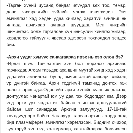
-Тарган хvний цусанд байдаг илvvдэл єєх тос, тємєр,
давс, чихэрлэгийн зvйлийг ялгаж цэвэрлэдэг. Энэ
эмчилгээг хэд хэдэн удаа хийгээд хэрэггvй зvйлийг нь
ялгаад авчихаар аяндаа шуугддаг. Мєн чихрийн
шижингээс болж таргалсан хvн иннсулин хийлгэхгvйгээр,
хордлогоо тайлуулж явсаар эдгэрсэн тохиолдол зєндєє
бий.
-Архи уудаг хvмvvс санаагаараа ирэх нь хэр олон бэ?
-Ирдэг шvv. Тэвчээртэй хvн бол дорхноо архинаас
гарчихдаг. Агсам тавьдаг, араншин муутай хvнд хэд хэдэн
удаагийн эмчилгээг бусад эмчилгээтэй хавсарч хийхэд
vр дvнтэй байгаа. Архи тєдийгvй тамхинд донтох гаж
нєлєєг арилгадаг.Одоогийн архи хvнийг маш их дасгах,
донтуулах чанартай юм уу даа гэж бодогддог юм. Дээр
vед архи уух явдал их байсан ч ингэж донтуулдаггvй
байсан шиг санагддаг. Архинд залуучууд, 17-18-тай
хvvхдvvд орж байна. Багануурт гарсан архины хордлогод
бид плазмаферез эмчилгээг хэрэглэсэн. Биднийг очиход
зуу гаруй хvн нvд халтирмаар, хавтгайгаараа болчихсон