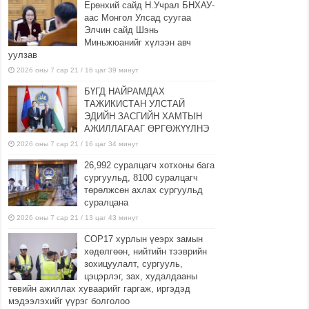
Ерөнхий сайд Н.Учрал БНХАУ-
аас Монгол Улсад суугаа
Элчин сайд Шэнь
Миньжюанийг хүлээн авч
уулзав
2026 оны 7 сар 21 / 16 цаг 39 минут
БҮГД НАЙРАМДАХ
ТАЖИКИСТАН УЛСТАЙ
ЭДИЙН ЗАСГИЙН ХАМТЫН
АЖИЛЛАГААГ ӨРГӨЖҮҮЛНЭ
2026 оны 7 сар 21 / 16 цаг 34 минут
26,992 суралцагч хотхоны бага
сургуульд, 8100 суралцагч
төрөлжсөн ахлах сургуульд
суралцана
2026 оны 7 сар 21 / 13 цаг 43 минут
COP17 хурлын үеэрх замын
хөдөлгөөн, нийтийн тээврийн
зохицуулалт, сургууль,
цэцэрлэг, зах, худалдааны
төвийн ажиллах хуваарийг гаргаж, иргэдэд
мэдээлэхийг үүрэг болголоо