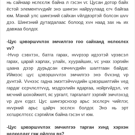
нь сайнаар нєлєєлж байна л гэсэн vг. Цусан дотор байх
ёстой элементvvдийг энэ шингэн найруулаад єгч байгаа
юм. Манай улс шингэний сайхан vйлдвэртэй болсон шvv
дээ. Шингэний дутагдалаас болоод хvн наад зах нь их
давжаа болдог.
-Цус цэвэршvvлэх эмчилгээ гоо сайханд нєлєєлєх
vv?
-Нvvр сэвхтэх, батга гарах, нvvрээр идээтэй vрэвсэл
гарах, царай харлах, улайх, хуурайших, vс унах зэргийн
цаана дээр дурьдсан євчнvvдийн шалтгаан байдаг.
Иймээс цус цэвэршvvлэх эмчилгээ энэ бvхэнд vр
дvнтэй. Vvнээс гадна эмэгтэйчvvдийн цэвэршилтийн vед
гардаг єєрчлєлтvvд, мэдрэлийн ядаргаа, нойргvйдэл, vе
мєчний шохойжилт, яс ургалт, таргалалт зэргийг эмчлэхэд
vр дvн єгдєг. Цус шингэрснээр арьс зєєлєрч чийглэг,
нvvрний арьс цайрч зєєлєн болдог. Энэ нь эрт
хєгшрєлтєєс сэргийлж байна гэсэн vг юм.
-Цус цэвэршvvлэх эмчилгээ тарган хvнд хэрхэн
нєлєєлдєг гэж ойлгох вэ?