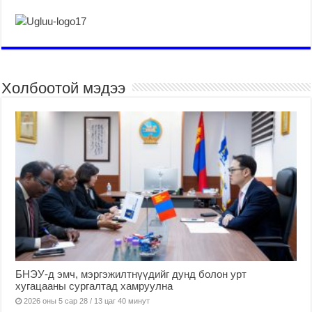
Холбоотой мэдээ
БНЭУ-д эмч, мэргэжилтнүүдийг дунд болон урт
хугацааны сургалтад хамруулна
2026 оны 5 сар 28 / 13 цаг 40 минут