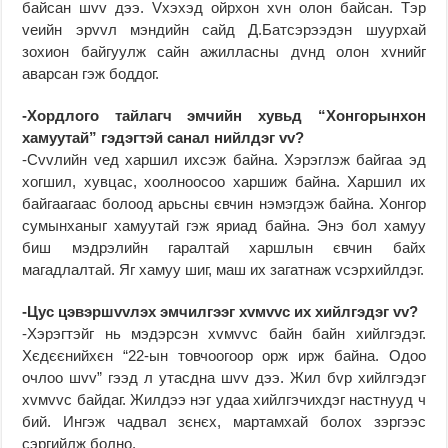
байсан шvv дээ. Vхэхэд ойрхон хvн олон байсан. Тэр
vеийн эрvvл мэндийн сайд Д.Батсэрээдэн шуурхай
зохион байгуулж сайн ажилласны дvнд олон хvнийг
аварсан гэж боддог.
-Хордлого тайлагч эмчийн хувьд “Хонгорынхон
хамуутай” гэдэгтэй санал нийлдэг vv?
-Сvvлийн vед харшил ихсэж байна. Хэрэглэж байгаа эд
хогшил, хувцас, хоолноосоо харшиж байна. Харшил их
байгаагаас болоод арьсны євчин нэмэгдэж байна. Хонгор
сумынханыг хамуутай гэж яриад байна. Энэ бол хамуу
биш мэдрэлийн гаралтай харшлын євчин байх
магадлалтай. Яг хамуу шиг, маш их загатнаж vсэрхийлдэг.
-Цус цэвэршvvлэх эмчилгээг хvмvvс их хийлгэдэг vv?
-Хэрэгтэйг нь мэдэрсэн хvмvvс байн байн хийлгэдэг.
Хєдєєнийхєн “22-ын товчоогоор орж ирж байна. Одоо
очлоо шvv” гээд л утасдна шvv дээ. Жил бvр хийлгэдэг
хvмvvс байдаг. Жилдээ нэг удаа хийлгэчихдэг настнууд ч
бий. Ингэж чадвал зєнєх, мартамхай болох зэргээс
сэргийлж болно.