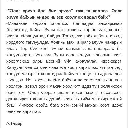
-”Элэг эрvvл бол бие эрvvл” гэж та хэллээ. Элэг
эрvvл байхын vндэс нь зєв хооллох явдал байх?
-Манайхан хэрхэн хооллож байгаадаа анхаармаар
болчихоод байна. Зуны цагт хонины тарган мах, хорхог
идээд, айраг уугаад байдаг. Тэгээд жигтэйхэн болж ирээд
хордлого тайлуулдаг. Хонины мах, айраг халуун чанарын
идээ. Тэр бvv хэл гvvний саамыг зэлэн дээрээс нь
халуунаар нь уух юм. Зуны сард халуун чанарын идээ
хэрэглэхэд элэг, цєсний vйл ажиллагаа идэвхждэг.
Халуунд vед сэрvvн чанарын хоол хэрэглэж, хvйтэн vед
халуун чанарын хоол идэж байвал тэнцвэр хадгалагдна
шvv дээ. Нэг хэсэг нь ийм байхад нєгєє хэсэг нь цагаан
хоолтон, эсвэл орой махан хоол огт иддэггvй болчихсон
байх юм. Олон vеэрээ идээд ирсэн махыг, єсєхєєсєє
дагаж ирсэн хоолны дэгийг хаях нь тийм ч тохиромжтой
биш. Иймээс оройд бага хэмжээний махан хоол идэж
байх нь хэрэгтэй.
А.Тамир