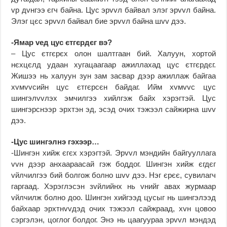
vр дvнгээ єгч байна. Цус эрvvл байвал элэг эрvvл байна.
Элэг цєс эрvvл байвал бие эрvvл байна шvv дээ.
-Ямар vед цус єтгєрдєг вэ?
– Цус єтгєрєх олон шалтгаан бий. Халуун, хортой
нєхцєлд удаан хугацаагаар ажиллахад цус єтгєрдєг.
Жишээ нь халуун зун зам засвар дээр ажиллаж байгаа
хvмvvсийн цус єтгєрсєн байдаг. Ийм хvмvvс цус
шингэлvvлэх эмчилгээ хийлгэж байх хэрэгтэй. Цус
шингэрснээр эрхтэн эд, эсэд очих тэжээл сайжирна шvv
дээ.
-Цус шингэлнэ гэхээр…
-Шингэн хийж єгєх хэрэгтэй. Эрvvл мэндийн байгууллага
vvн дээр анхаараасай гэж боддог. Шингэн хийж єгдєг
vйлчилгээ бий болгож болно шvv дээ. Нэг єрєє, сувилагч
гаргаад. Хэрэглэсэн зvйлийнх нь vнийг авах журмаар
vйлчилж болно доо. Шингэн хийгээд цусыг нь шингэлээд
байхаар эрхтнvvдэд очих тэжээл сайжраад, хvн цовоо
сэргэлэн, цоглог болдог. Энэ нь цаагуураа эрvvл мэндэд