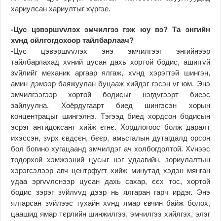
хариулсан хариултыг хүргэе.
-Цус цэвэршvvлэх эмчилгээ гэж юу вэ? Та энгийн
хvнд ойлгогдохоор тайлбарлаач?
-Цус цэвэршvvлэх энэ эмчилгээг энгийнээр
тайлбарлахад хvний цусан дахь хортой бодис, ашиггvй
зvйлийг механик аргаар ялгаж, хvнд хэрэгтэй шингэн,
амин дэмээр баяжуулан буцааж хийдэг гэсэн vг юм. Энэ
эмчилгээгээр хортой бодисыг нэгдvгээрт биеэс
зайлуулна. Хоёрдугаарт биед шингэсэн хорын
концентрацыг шингэлнэ. Тэгээд биед хордсон бодисын
эсрэг антидоксант хийж єгнє. Хордлогоос болж даралт
ихэссэн, зvрх євдсєн, бєєр, амьсгалын дутагдалд орсон
бол богино хугацаанд эмчилдэг ач холбогдолтой. Хvнээс
тодорхой хэмжээний цусыг нэг удаагийн, зориулалтын
хэрэгсэлээр авч центрфугт хийж минутад хэдэн мянган
удаа эргvvлснээр цусан дахь сахар, єєх тос, хортой
бодис зэрэг зvйлvvд дээр нь ялгаран гарч ирдэг. Энэ
ялгарсан зvйлээс тухайн хvнд ямар євчин байж болох,
цаашид ямар тєрлийн шинжилгээ, эмчилгээ хийлгэх, элэг