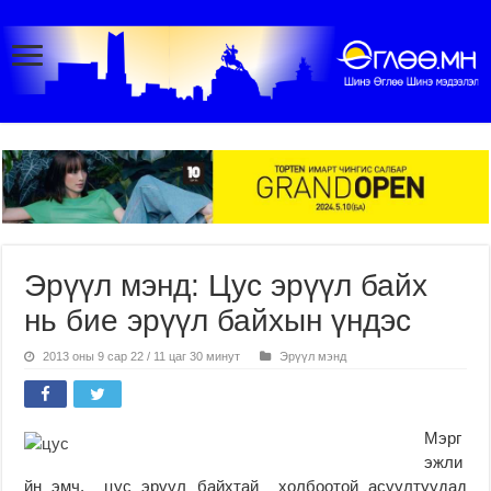
Эрүүл мэнд: Цус эрүүл байх
нь бие эрүүл байхын үндэс
2013 оны 9 сар 22 / 11 цаг 30 минут
Эрүүл мэнд
Мэрг
эжли
йн эмч, цус эрүүл байхтай холбоотой асуултуудад