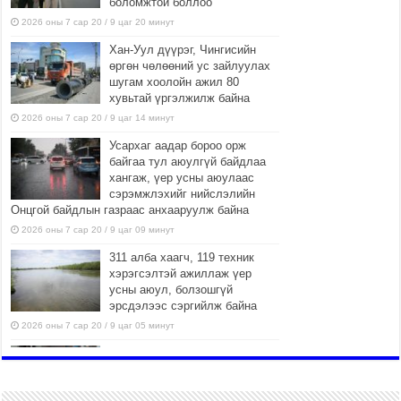
боломжтой боллоо
2026 оны 7 сар 20 / 9 цаг 20 минут
Хан-Уул дүүрэг, Чингисийн
өргөн чөлөөний ус зайлуулах
шугам хоолойн ажил 80
хувьтай үргэлжилж байна
2026 оны 7 сар 20 / 9 цаг 14 минут
Усархаг аадар бороо орж
байгаа тул аюулгүй байдлаа
хангаж, үер усны аюулаас
сэрэмжлэхийг нийслэлийн
Онцгой байдлын газраас анхааруулж байна
2026 оны 7 сар 20 / 9 цаг 09 минут
311 алба хаагч, 119 техник
хэрэгсэлтэй ажиллаж үер
усны аюул, болзошгүй
эрсдэлээс сэргийлж байна
2026 оны 7 сар 20 / 9 цаг 05 минут
Аяллаа зөв төлөвлөхийг
иргэдэд зөвлөж байна
2026 оны 7 сар 16 / 11 цаг 50 минут