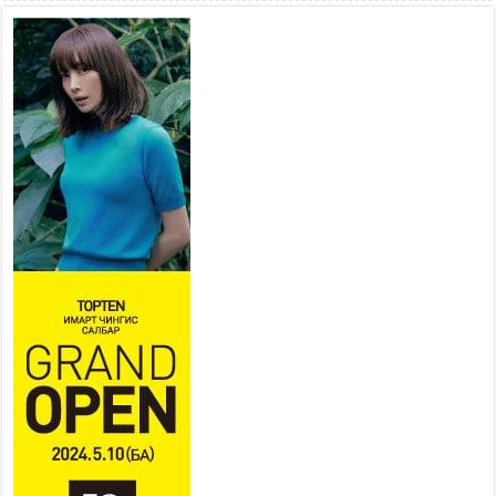
Үер усны болзошгүй аюулаас
сэргийлж, холбогдох
байгууллагууд өндөржүүлсэн
бэлэн байдалд ажиллаж байна
2026 оны 7 сар 15 / 13 цаг 06 минут
Монгол адууны үнэ цэнийг дэлхийд сурталчлах
“Дэлхийн адууны өдөр”-т 15000 морьтон оролцож
байна
2026 оны 7 сар 15 / 11 цаг 51 минут
Шагайн харвааны насанд хүрэгчдийн багийн
төрөлд 106 багийн 848 харваач өрсөлдөж,
шилдгүүд шалгарав
2026 оны 7 сар 15 / 11 цаг 45 минут
Үндэсний их баяр наадмын сур харвааны
шагналыг нийслэлийн Засаг дарга бөгөөд
Улаанбаатар хотын Захирагч Б.Пүрэвдагва
гардууллаа
2026 оны 7 сар 15 / 11 цаг 41 минут
Нийслэлийн Эрүүл мэндийн газраас 45 баг
иргэдэд тусламж, үйлчилгээ үзүүлж байна