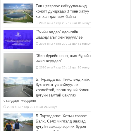
Төв цэвэрлэх байгууламжид
хоногт дунджаар 3 тонн хатуу
хог хаягдал ирж байна
2026 оны 7 сар 20 / 12 цаг 06 минут
“Эхийн алдар” одонгийн
шаардлагыг хөнгөрүүллээ
2026 оны 7 сар 20 / 11 цаг 51 минут
“Жил бүрийн өвөл, жил бүрийн
ижил асуудал”
2026 оны 7 сар 20 / 11 цаг 16 минут
Б.Пүрэвдагва: Нийслэлд хийх
бүх замыг ус зайлуулах
хоолойтой, явган хүний болон
дугуйн замтай байлгах
стандарт мөрдөнө
2026 оны 7 сар 20 / 9 цаг 24 минут
Б.Пүрэвдагва: Хотын төвөөс
Бэлх, Сэлх чиглэлд явахад
дугуйн замаар зорчих бүрэн