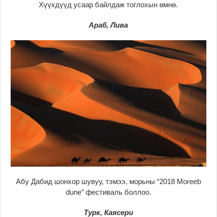
Хүүхдүүд усаар байлдаж тоглохын өмнө.
Араб, Лива
Абу Дабид шонхор шувуу, тэмээ, морьны “2018 Moreeb
dune” фестиваль боллоо.
Турк, Каясери