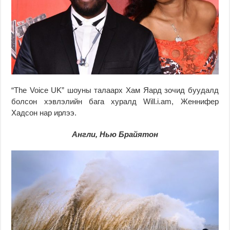
“The Voice UK” шоуны талаарх Хам Яард зочид буудалд
болсон хэвлэлийн бага хуралд Will.i.am, Женнифер
Хадсон нар ирлээ.
Англи, Нью Брайятон