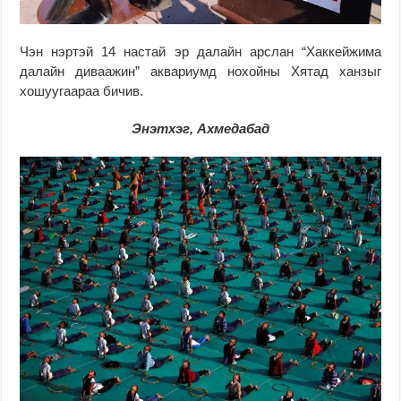
Чэн нэртэй 14 настай эр далайн арслан “Хаккейжима
далайн диваажин” аквариумд нохойны Хятад ханзыг
хошуугаараа бичив.
Энэтхэг, Ахмедабад