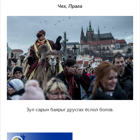
Чех, Прага
Зул сарын баярыг дуусгах ёслол болов.