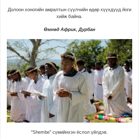
Долоон хоногийн амралтын сүүлчийн өдөр хүүхдүүд йоги
хийж байна.
Өмнөд Африк, Дурбан
“Shembe” сүмийнхэн ёслол үйлдэв.