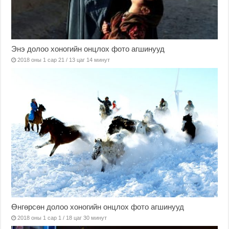
Энэ долоо хоногийн онцлох фото агшинууд
2018 оны 1 сар 21 / 13 цаг 14 минут
Өнгөрсөн долоо хоногийн онцлох фото агшинууд
2018 оны 1 сар 1 / 18 цаг 30 минут