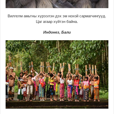
Вилгелм амьтны хүрээлэн дэх эм нохой сармагчингууд.
Цаг агаар хүйтэн байна.
Индонез, Бали