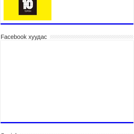
2026 оны 7 сар 15 / 11 цаг 30 минут
Хүчит бөхийн барилдааны тавын даваа
үргэлжилж байна
2026 оны 7 сар 15 / 11 цаг 26 минут
Төв цэнгэлдэх орчмын цэвэрлэгээ, үйлчилгээнд
Facebook хуудас
161 ажилтан, 27 техниктэй ажиллаж байна
2026 оны 7 сар 15 / 11 цаг 22 минут
Наадмын амралтын өдрүүдэд нийслэлийн эрүүл
мэндийн байгууллагууд дараах хуваарийн дагуу
ажиллана
2026 оны 7 сар 15 / 11 цаг 18 минут
Үндэсний их баяр наадам эхэллээ
2026 оны 7 сар 15 / 11 цаг 14 минут
Үер усны аюулаас сэргийлж, нийслэлийн Онцгой
байдлын газрын 162 алба хаагч үүрэг гүйцэтгэж
байна
2026 оны 7 сар 15 / 11 цаг 07 минут
Үндэсний их сурын харваанд 850 харваач цэц
мэргэнээ сорьж байна