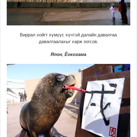
Виррал хойгт хүмүүс хүчтэй далайн давалгаа
давалгаалахыг харж зогсов.
Япон, Ёокохама