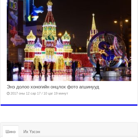
Энэ долоо хоногийн онцлох фото агшинууд
2017 оны 12 сар 17 / 10 цаг 19 минут
Шинэ
Их Үзсэн