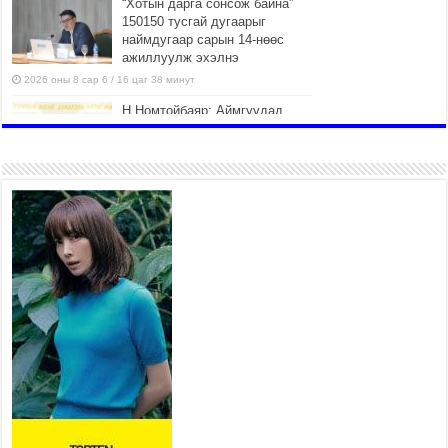
“Хотын дарга сонсож байна”
150150 тусгай дугаарыг
наймдугаар сарын 14-нөөс
ажиллуулж эхэлнэ
2026 оны 8 сар 6 / 16 цаг 38 минут
Н.Номтойбаяр: Аймгуудад
тулгамдаж буй асуудлуудыг
долоо хоног бүр Засгийн
газрын хуралдаанд
танилцуулж, шийдвэрлүүлнэ
2026 оны 8 сар 6 / 16 цаг 34 минут
УИХ-ын дарга С.Бямбацогт
төрийг төлөөлөн Сутай
хайрхны тэнгэрийг тахих
төрийн тахилгад оролцлоо
2026 оны 8 сар 6 / 16 цаг 30 минут
Байнгын хорооны дарга Г.Тэмүүлэн тэргүүтэй
УИХ-ын гишүүд БНСУ-ын Үндэсний Ассамблейн
гишүүдийг хүлээн авч уулзав
2026 оны 8 сар 6 / 16 цаг 24 минут
“Туул усан цогцолбор” төслийн нэгдүгээр шатны