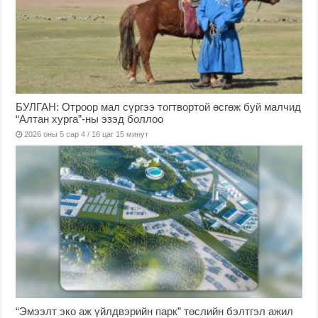
БУЛГАН: Отроор мал сүргээ тогтвортой өсгөж буй малчид
“Алтан хурга”-ны эзэд боллоо
2026 оны 5 сар 4 / 16 цаг 15 минут
“Эмээлт эко аж үйлдвэрийн парк” төслийн бэлтгэл ажил