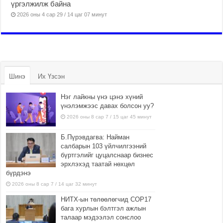
үргэлжилж байна
2026 оны 4 сар 29 / 14 цаг 07 минут
Шинэ
Их Үзсэн
Нэг лайкны үнэ цэнэ хүний
үнэлэмжээс давах болсон уу?
2026 оны 8 сар 7 / 15 цаг 45 минут
Б.Пүрэвдагва: Найман
салбарын 103 үйлчилгээний
бүртгэлийг цуцалснаар бизнес
эрхлэхэд таатай нөхцөл
бүрдэнэ
2026 оны 8 сар 7 / 14 цаг 32 минут
НИТХ-ын төлөөлөгчид COP17
бага хурлын бэлтгэл ажлын
талаар мэдээлэл сонслоо