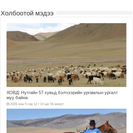
Холбоотой мэдээ
ХОВД: Нутгийн 57 хувьд бэлчээрийн ургамлын ургалт
муу байна
2026 оны 5 сар 12 / 14 цаг 55 минут