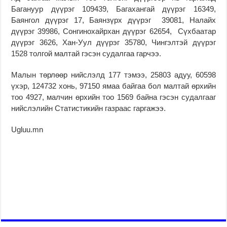
Багануур дүүрэг 109439, Багахангай дүүрэг 16349,
Баянгол дүүрэг 17, Баянзүрх дүүрэг 39081, Налайх
дүүрэг 39986, Сонгинохайрхан дүүрэг 62654, Сүхбаатар
дүүрэг 3626, Хан-Уул дүүрэг 35780, Чингэлтэй дүүрэг
1528 толгой малтай гэсэн судалгаа гарчээ.
Малын төрлөөр нийслэлд 177 тэмээ, 25803 адуу, 60598
үхэр, 124732 хонь, 97150 ямаа байгаа бол малтай өрхийн
тоо 4927, малчин өрхийн тоо 1569 байна гэсэн судалгааг
нийслэлийн Статистикийн газраас гаргажээ.
Ugluu.mn