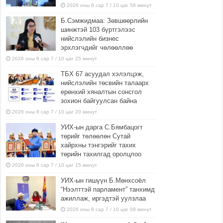
2026 оны 8 сар 7 / 10 цаг 58 минут
Б.Сэмжидмаа: Зөвшөөрлийн
шинжтэй 103 бүртгэлээс
нийслэлийн бизнес
эрхлэгчдийг чөлөөллөө
2026 оны 8 сар 7 / 10 цаг 25 минут
ТБХ 67 асуудал хэлэлцэж,
нийслэлийн төсвийн талаарх
ерөнхий хяналтын сонсгол
зохион байгуулсан байна
2026 оны 8 сар 7 / 10 цаг 20 минут
УИХ-ын дарга С.Бямбацогт
төрийг төлөөлөн Сутай
хайрхны тэнгэрийг тахих
төрийн тахилгад оролцлоо
2026 оны 8 сар 7 / 10 цаг 15 минут
УИХ-ын гишүүн Б.Мөнхсоёл
“Нээлттэй парламент” танхимд
ажиллаж, иргэдтэй уулзлаа
2026 оны 8 сар 7 / 10 цаг 08 минут