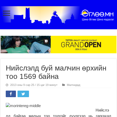
Нийслэлд буй малчин өрхийн
тоо 1569 байна
2013 оны 9 сар 25 / 15 цаг 19 минут
Малчидад
Нийслэ
лд байгаа малын тоо толгойг дүүргээр нь гаргахад