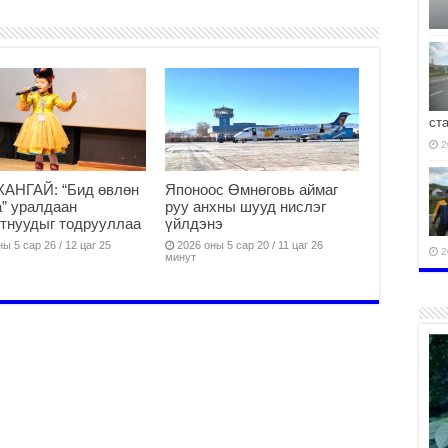
ст
2
АНГАЙ: “Бид өвлөн
Японоос Өмнөговь аймаг
” уралдаан
руу анхны шууд нислэг
тнуудыг тодрууллаа
үйлдэнэ
ы 5 сар 26 / 12 цаг 25
2026 оны 5 сар 20 / 11 цаг 26
2
минут
2