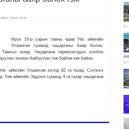
 аймаг
,
Орон нутаг
2
Ирэх 10-р сарын тавны өдөр Увс аймгийн
Улаангом суманд чацарганы баяр болно.
 Тамгын газар, Чацаргана тариалагчдын холбоо
да
дуулан зохион байгуулах гэж байгаа юм байна.
2
вс аймгийн Улаангом хотод 82 га газар, Сэлэнгэ
р, Төв аймгийн Эрдэнэ суманд 4 га газар чацаргана