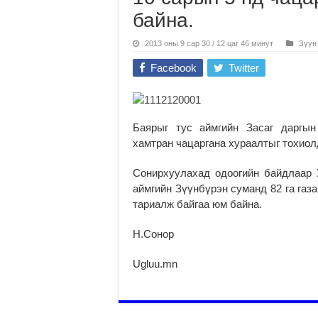
байна.
2013 оны 9 сар 30 / 12 цаг 46 минут
Зүүн
Facebook
Twitter
Баярыг тус аймгийн Засаг даргын
хамтран чацаргана хураалтыг тохиол
Сонирхуулахад одоогийн байдлаар У
аймгийн Зүүнбүрэн суманд 82 га газа
тариалж байгаа юм байна.
Н.Сонор
Ugluu.mn