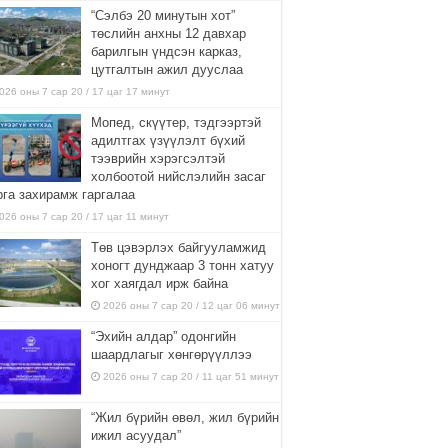
“Сэлбэ 20 минутын хот”
төслийн анхны 12 давхар
барилгын үндсэн карказ,
цутгалтын ажил дууслаа
026 оны 7 сар 20 / 17 цаг 17 минут
Мопед, скүүтер, тэдгээртэй
адилтгах үзүүлэлт бүхий
тээврийн хэрэгсэлтэй
холбоотой нийслэлийн засаг
рга захирамж гаргалаа
026 оны 7 сар 20 / 17 цаг 11 минут
Төв цэвэрлэх байгууламжид
хоногт дунджаар 3 тонн хатуу
хог хаягдал ирж байна
2026 оны 7 сар 20 / 12 цаг 06 минут
“Эхийн алдар” одонгийн
шаардлагыг хөнгөрүүллээ
2026 оны 7 сар 20 / 11 цаг 51 минут
“Жил бүрийн өвөл, жил бүрийн
ижил асуудал”