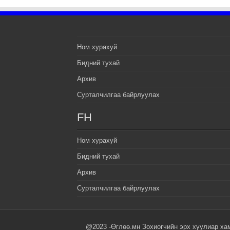
Ном хурахуй
Бидний тухай
Архив
Сурталчилгаа байрлуулах
FH
Ном хурахуй
Бидний тухай
Архив
Сурталчилгаа байрлуулах
@2023 -Өглөө.мн Зохиогчийн эрх хуулиар ха