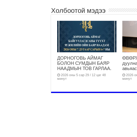
Холбоотой мэдээ
ДОРНОГОВЬ АЙМАГ
ӨВӨРХ
БОЛОН СУМДЫН БАЯР
дуулна
НААДМЫН ТОВ ГАРЛАА.
авьяас
2026 оны 5 сар 29 / 12 цаг 48
2026 он
минут
минут