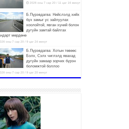
2026 оны 7 сар 20 / 11 цаг 16 минут
Б.Пүрэвдагва: Нийслэлд хийх
бүх замыг ус зайлуулах
хоолойтой, явган хүний болон
дугуйн замтай байлгах
андарт мөрдөнө
026 оны 7 сар 20 / 9 цаг 24 минут
Б.Пүрэвдагва: Хотын төвөөс
Бэлх, Сэлх чиглэлд явахад
дугуйн замаар зорчих бүрэн
боломжтой боллоо
026 оны 7 сар 20 / 9 цаг 20 минут
Хан-Уул дүүрэг, Чингисийн
өргөн чөлөөний ус зайлуулах
шугам хоолойн ажил 80
хувьтай үргэлжилж байна
026 оны 7 сар 20 / 9 цаг 14 минут
Усархаг аадар бороо орж
байгаа тул аюулгүй байдлаа
хангаж, үер усны аюулаас
сэрэмжлэхийг нийслэлийн