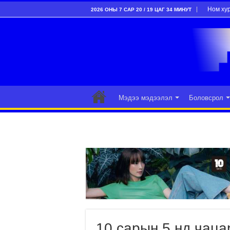
Ном ху
2026 ОНЫ 7 САР 20 / 19 ЦАГ 34 МИНУТ
Мэдээ мэдээлэл
Боловсрол
10 сарын 5 нд чаца