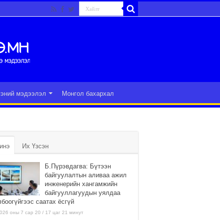
гэний мэдээлэл
Монгол бахархал
инэ
Их Үзсэн
Б.Пүрэвдагва: Бүтээн
байгуулалтын аливаа ажил
инженерийн хангамжийн
байгууллагуудын уялдаа
лбоогүйгээс саатах ёсгүй
026 оны 7 сар 20 / 17 цаг 21 минут