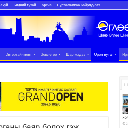
рахуй
Бидний тухай
Архив
Сурталчилгаа байрлуулах
Энтертайнмент
Зөвлөгөө
Шар мэдээ
Орон нутаг
Ир
Ш
хо
2
рганы баяр болох гэж