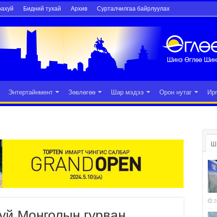
рахуй
Бидний тухай
Архив
Сурталчилгаа байрлуулах
Энтертайнмент
Зөвлөгөө
Шар мэдээ
Орон нутаг
Ир
Ш
2
уй Монголын гурван