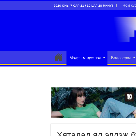
Ном ху
2026 ОНЫ 7 САР 21 / 10 ЦАГ 28 МИНУТ
Мэдээ мэдээлэл
Боловсрол
Хятадад ял эдлэж б