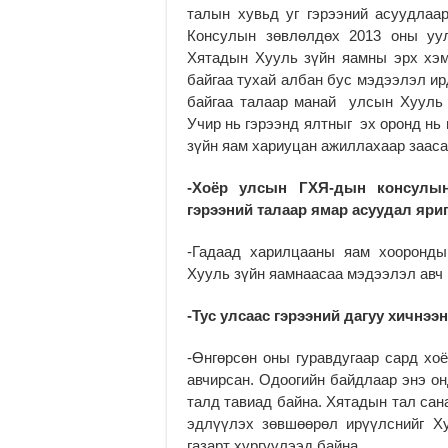
талын хувьд уг гэрээний асуудла
Консулын зөвлөлдөх 2013 оны уул
Хятадын Хууль зүйн яамны эрх хэ
байгаа тухай албан бус мэдээлэл ир
байгаа талаар манай улсын Хууль 
Учир нь гэрээнд ялтныг эх оронд н
зүйн яам хариуцан ажиллахаар зааса
-Хоёр улсын ГХЯ-дын консулын
гэрээний талаар ямар асуудал яри
-Гадаад харилцааны яам хооронды
Хууль зүйн яамнаасаа мэдээлэл авч 
-Тус улсаас гэрээний дагуу хичнээ
-Өнгөрсөн оны гуравдугаар сард хо
авчирсан. Одоогийн байдлаар энэ он
талд тавиад байна. Хятадын тал сан
эдлүүлэх зөвшөөрөл ирүүлснийг Х
газарт хүргүүлээд байна.