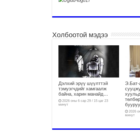
Холбоотой мэдээ
Дэлхий эрүү шүүлттэй
Э.Бат-
тэмуэгчдийг хамгаалж
сууцж
байна, харин манайд…
хуульд
төлбөр
2026 оны 6 сар 29 / 15 цаг 23
бууруу
минут
2026 он
минут