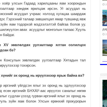
ар хоёр улсын Гадаад харилцааны яам хоорондын
2
залтаар хөндөж ярилцаж ирсэн. Уг асуудал нь
мжээний асуудал учраас нэлээд хугацаа шаардаж
дэг. Гэрээний талаар зөвшилцөл ямар түвшинд явж
зүйн яам тодорхой мэдээлэлтэй байгаа болов уу.
да
ь шилжүүлэн авах асуудлыг монголын талаас Хууль
н байдаг.
2
 XV зөвлөлдөх уулзалтаар ялтан солилцох
гдсан бэ?
н Консулын зөвлөлдөх уулзалтаар Хятадын тал
ирүүлэхээр тохирсон.
н хүнийг эх оронд нь ирүүлэхээр ярьж байна вэ?
ёр иргэний үйлдсэн ялыг эх оронд нь эдлүүлэхээр
д есөн иргэнийг БНХАУ-аас ирүүлэх саналыг нөгөө
алыг судлан үзээд гурван иргэний ялыг эх оронд нь
ууль зүйн яам болон Улсын ерөнхий прокурорын