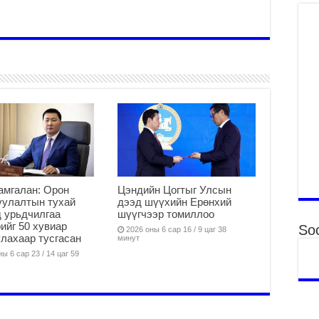
Ая
2
Үе
хо
ба
2
Мо
“Д
ба
2
Ша
амгалан: Орон
Цэндийн Цогтыг Улсын
тө
уулалтын тухай
дээд шүүхийн Ерөнхий
ши
 урьдчилгаа
шүүгчээр томиллоо
ийг 50 хувиар
Soc
2
2026 оны 6 сар 16 / 9 цаг 38
лахаар тусгасан
минут
Үн
ы 6 сар 23 / 14 цаг 59
ша
Ул
га
2