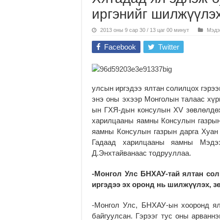
иргэнийг шилжүүлэ
2013 оны 9 сар 30 / 13 цаг 00 минут
Мэдэ
Facebook
Twitter
улсын иргэдээ ялтан солилцох гэрээ
энэ оны эхээр Монголын талаас хүр
ын ГХЯ-дын консулын XV зөвлөлдөх
харилцааны яамны Консулын газрын
яамны Консулын газрын дарга Хуан 
Гадаад харилцааны яамны Мэдээ
Д.Энхтайванаас тодрууллаа.
-Монгол Улс БНХАУ-тай ялтан сол
иргэдээ эх оронд нь шилжүүлэх, 
-Монгол Улс, БНХАУ-ын хооронд ял
байгуулсан. Гэрээг тус оны арванн