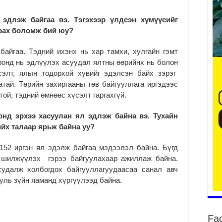
 эдлэж байгаа вэ. Тэгэхээр үлдсэн хүмүүсийг
ст
чрах боломж бий юу?
2
байгаа. Тэдний ихэнх нь хар тамхи, хулгайн гэмт
Б.
чи
ронд нь эдлүүлэх асуудал ялтны өөрийнх нь болон
бо
үсэлт, ялын тодорхой хувийг эдэлсэн байх зэрэг
2
тай. Төрийн захиргааны төв байгууллага иргэдээс
той, тэдний өмнөөс хүсэлт гаргахгүй.
Ха
за
үр
нд эрхээ хасуулан ял эдлэж байна вэ. Тухайн
2
ийх талаар ярьж байна уу?
Ус
152 иргэн ял эдэлж байгаа мэдээлэл байна. Бүгд
ба
сэ
н шилжүүлэх гэрээ байгуулахаар ажиллаж байна.
га
судалж холбогдох байгууллагуудаасаа санал авч
2
уль зүйн яаманд хүргүүлээд байна.
31
үе
ба
Fa
2