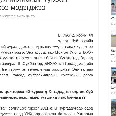
хээ мэдэгджээ
э мэдээлэл
,
Хууль эрх зүй
АЧ
2
БНХАУ-д хорих ял
эдлэж буй өөрийн
ний хүрээнд эх оронд нь шилжүүлэн авах хүсэлтээ
ба
гүүлсэн ажээ. Энэ асуудлаар Монгол Улс, БНХАУ-
та
 уулзалтаар хэлэлцсэн байна. Уулзалтад Гадаад
2
 захирал Ш.Сүхбаатар, БНХАУ-ын Гадаад хэргийн
Пин тэргүүтэй төлөөлөгчид оролцжээ. Энэ талаар
лэл, гадаад сурталчилгааны хэлтэсийн дарга
хо
илцох гэрээний хүрээнд Хятадад ял эдлэж буй
2
зөвшилцөх ажил ямар түвшинд явж байна вэ?
тан солилцох гэрээг 2011 оны зургаадугаар сард
эгдүгээр сард УИХ-аар соёрхон баталсан. Хятадын