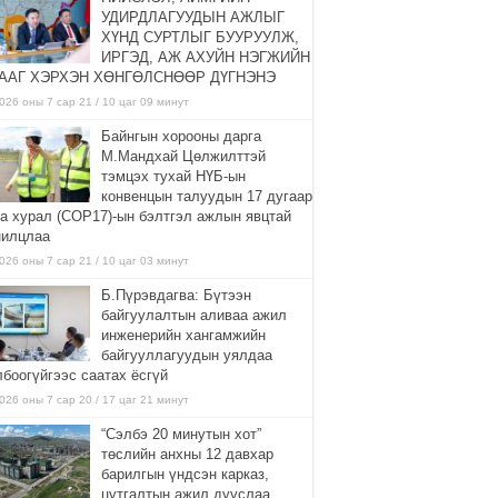
УДИРДЛАГУУДЫН АЖЛЫГ
ХҮНД СУРТЛЫГ БУУРУУЛЖ,
ИРГЭД, АЖ АХУЙН НЭГЖИЙН
ААГ ХЭРХЭН ХӨНГӨЛСНӨӨР ДҮГНЭНЭ
026 оны 7 сар 21 / 10 цаг 09 минут
Байнгын хорооны дарга
М.Мандхай Цөлжилттэй
тэмцэх тухай НҮБ-ын
конвенцын талуудын 17 дугаар
га хурал (СОР17)-ын бэлтгэл ажлын явцтай
нилцлаа
026 оны 7 сар 21 / 10 цаг 03 минут
Б.Пүрэвдагва: Бүтээн
байгуулалтын аливаа ажил
инженерийн хангамжийн
байгууллагуудын уялдаа
лбоогүйгээс саатах ёсгүй
026 оны 7 сар 20 / 17 цаг 21 минут
“Сэлбэ 20 минутын хот”
төслийн анхны 12 давхар
барилгын үндсэн карказ,
цутгалтын ажил дууслаа