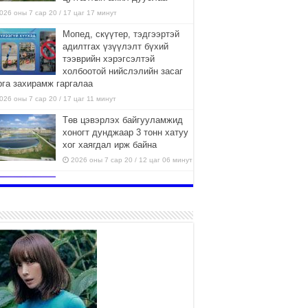
026 оны 7 сар 20 / 17 цаг 17 минут
Мопед, скүүтер, тэдгээртэй
адилтгах үзүүлэлт бүхий
тээврийн хэрэгсэлтэй
холбоотой нийслэлийн засаг
рга захирамж гаргалаа
026 оны 7 сар 20 / 17 цаг 11 минут
Төв цэвэрлэх байгууламжид
хоногт дунджаар 3 тонн хатуу
хог хаягдал ирж байна
2026 оны 7 сар 20 / 12 цаг 06 минут
“Эхийн алдар” одонгийн
шаардлагыг хөнгөрүүллээ
2026 оны 7 сар 20 / 11 цаг 51 минут
“Жил бүрийн өвөл, жил бүрийн
ижил асуудал”
2026 оны 7 сар 20 / 11 цаг 16 минут
Б.Пүрэвдагва: Нийслэлд хийх
бүх замыг ус зайлуулах