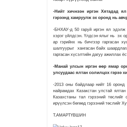
-Нийт хичнээн иргэн Хятадад ял
гэрээнд хамруулж эх оронд нь ав
-БНХАУ-д 50 гаруй иргэн ял эдэлж 
хэрэг үйлдсэн. Үлдсэн ялыг нь эх о
ар гэрийнх нь бичгээр гаргасан х
шалгуурыг хангасан байх шаардлага
гаргасан хүсэлтийн дагуу ажиллах ёс
-Манай улсын иргэн өөр ямар оро
улсуудаас ялтан солилцох гэрээ х
-2013 оны байдлаар нийт 16 оронд 
найрамдах Казакстан улстай ялта
Казахстаны тал гэрээний төслийг 
ирүүлсэн бөгөөд гэрээний төслийг Ху
Т.АМАРТҮВШИН