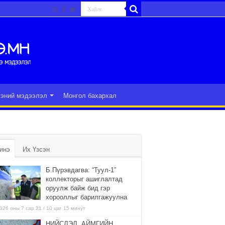
гэний мэдээлэл
Монгол бахархал
инэ
Их Үзсэн
Б.Пүрэвдагва: “Туул-1”
коллекторыг ашиглалтад
оруулж байж бид гэр
хорооллыг барилгажуулна
026 оны 7 сар 21 / 10 цаг 15 минут
НИЙСЛЭЛ, АЙМГИЙН