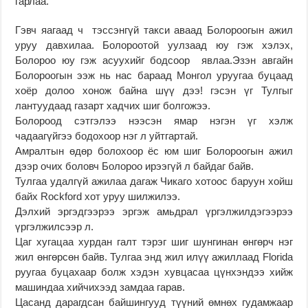
гарлаа.
Гэвч яагаад ч тэссэнгүй такси аваад Болороогын ажил
уруу давхилаа. Болороотой уулзаад юу гэж хэлэх,
Болороо юу гэж асуухийг бодсоор явлаа.Эзэн авгайн
Болороогын ээж нь нас бараад Монгол уруугаа буцаад
хоёр долоо хонож байна шүү дээ! гэсэн үг Тулгыг
лантуудаад газарт хадчих шиг болгожээ.
Болороод сэтгэлээ нээсэн ямар нэгэн үг хэлж
чадаагүйгээ бодохоор нэг л уйтгартай.
Амралтын өдөр болохоор ёс юм шиг Болороогын ажил
дээр очих боловч Болороо ирээгүй л байдаг байв.
Тулгаа удалгүй ажилаа дагаж Чикаго хотоос баруун хойш
байх Rockford хот уруу шилжилээ.
Дэлхий эргэдгээрээ эргэж амьдрал үргэлжилдэгээрээ
үргэлжилсээр л.
Цаг хугацаа хурдан галт тэрэг шиг шунгинан өнгөрч нэг
жил өнгөрсөн байв. Тулгаа энд жил илүү ажиллаад Florida
руугаа буцахаар болж хэдэн хувцасаа цүнхэндээ хийж
машиндаа хийчихээд замдаа гарав.
Цасанд дарагдсан байшингууд түүний өмнөх гудамжаар