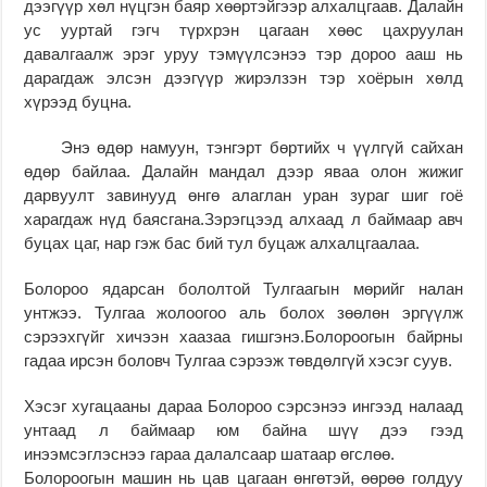
дээгүүр хөл нүцгэн баяр хөөртэйгээр алхалцгаав. Далайн
ус ууртай гэгч түрхрэн цагаан хөөс цахруулан
давалгаалж эрэг уруу тэмүүлсэнээ тэр дороо ааш нь
дарагдаж элсэн дээгүүр жирэлзэн тэр хоёрын хөлд
хүрээд буцна.
Энэ өдөр намуун, тэнгэрт бөртийх ч үүлгүй сайхан
өдөр байлаа. Далайн мандал дээр яваа олон жижиг
дарвуулт завинууд өнгө алаглан уран зураг шиг гоё
харагдаж нүд баясгана.Зэрэгцээд алхаад л баймаар авч
буцах цаг, нар гэж бас бий тул буцаж алхалцгаалаа.
Болороо ядарсан бололтой Тулгаагын мөрийг налан
унтжээ. Тулгаа жолоогоо аль болох зөөлөн эргүүлж
сэрээхгүйг хичээн хаазаа гишгэнэ.Болороогын байрны
гадаа ирсэн боловч Тулгаа сэрээж төвдөлгүй хэсэг суув.
Хэсэг хугацааны дараа Болороо сэрсэнээ ингээд налаад
унтаад л баймаар юм байна шүү дээ гээд
инээмсэглэснээ гараа далалсаар шатаар өгслөө.
Болороогын машин нь цав цагаан өнгөтэй, өөрөө голдуу