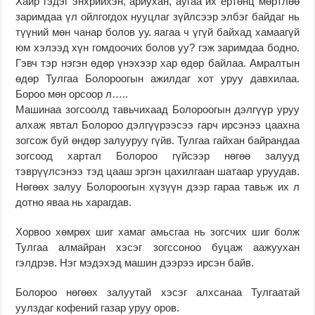
Хайр гэдэг энхрийхэн, ариухан, аугаа их ертөнц мөртлөө
заримдаа үл ойлгогдох нууцлаг зүйлсээр элбэг байдаг нь
түүний мөн чанар болов уу. яагаа ч үгүй байхад хамаагүй
юм хэлээд хүн гомдоочих болов уу? гэж заримдаа бодно.
Гэвч тэр нэгэн өдөр үнэхээр хар өдөр байлаа. Амралтын
өдөр Тулгаа Болороогын ажилдаг хот уруу давхилаа.
Бороо мөн орсоор л…..
Машинаа зогсоолд тавьчихаад Болороогын дэлгүүр уруу
алхаж явтал Болороо дэлгүүрээсээ гарч ирсэнээ цаахна
зогсож буй өндөр залууруу гүйв. Тулгаа гайхан байрандаа
зогсоод хартал Болороо гүйсээр нөгөө залууд
тэврүүлсэнээ тэд цааш эргэн цахилгаан шатаар уруудав.
Нөгөөх залуу Болороогын хүзүүн дээр гараа тавьж их л
дотно яваа нь харагдав.
Хорвоо хөмрөх шиг хамаг амьсгаа нь зогсчих шиг болж
Тулгаа алмайран хэсэг зогссоноо буцаж аажуухан
гэлдрэв. Нэг мэдэхэд машин дээрээ ирсэн байв.
Болороо нөгөөх залуутай хэсэг алхсанаа Тулгаатай
уулздаг кофений газар уруу оров.