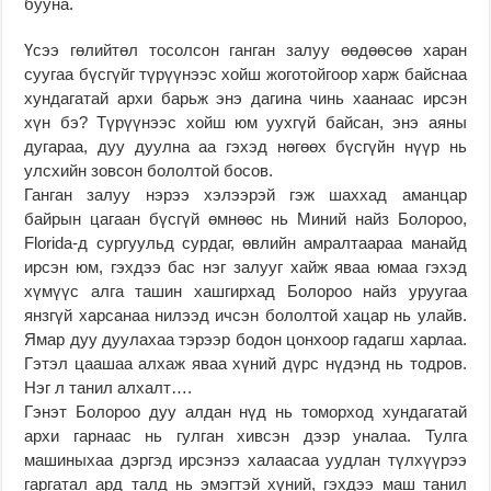
бууна.
Үсээ гөлийтөл тосолсон ганган залуу өөдөөсөө харан
суугаа бүсгүйг түрүүнээс хойш жоготойгоор харж байснаа
хундагатай архи барьж энэ дагина чинь хаанаас ирсэн
хүн бэ? Түрүүнээс хойш юм уухгүй байсан, энэ аяны
дугараа, дуу дуулна аа гэхэд нөгөөх бүсгүйн нүүр нь
улсхийн зовсон бололтой босов.
Ганган залуу нэрээ хэлээрэй гэж шаххад аманцар
байрын цагаан бүсгүй өмнөөс нь Миний найз Болороо,
Florida-д сургуульд сурдаг, өвлийн амралтаараа манайд
ирсэн юм, гэхдээ бас нэг залууг хайж яваа юмаа гэхэд
хүмүүс алга ташин хашгирхад Болороо найз уруугаа
янзгүй харсанаа нилээд ичсэн бололтой хацар нь улайв.
Ямар дуу дуулахаа тэрээр бодон цонхоор гадагш харлаа.
Гэтэл цаашаа алхаж яваа хүний дүрс нүдэнд нь тодров.
Нэг л танил алхалт….
Гэнэт Болороо дуу алдан нүд нь томорход хундагатай
архи гарнаас нь гулган хивсэн дээр уналаа. Тулга
машиныхаа дэргэд ирсэнээ халаасаа уудлан түлхүүрээ
гаргатал ард талд нь эмэгтэй хүний, гэхдээ маш танил