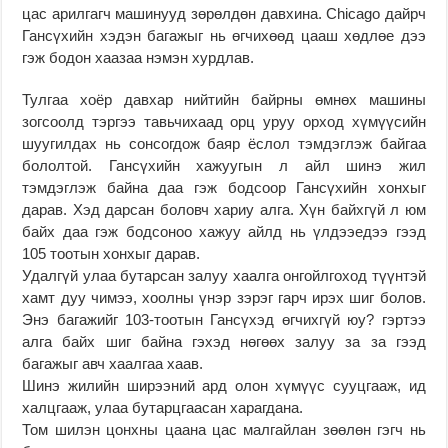
цас арилгагч машинууд зөрөлдөн давхина. Chicago дайрч
Гансүхийн хэдэн багажыг нь өгчихөөд цааш хөдлөе дээ
гэж бодон хаазаа нэмэн хурдлав.
Тулгаа хоёр давхар нийтийн байрны өмнөх машины
зогсоолд тэргээ тавьчихаад орц уруу орход хүмүүсийн
шуугилдах нь сонсогдож баяр ёслол тэмдэглэж байгаа
бололтой. Гансүхийн хажуугын л айл шинэ жил
тэмдэглэж байна даа гэж бодсоор Гансүхийн хонхыг
дарав. Хэд дарсан боловч хариу алга. Хүн байхгүй л юм
байх даа гэж бодсоноо хажуу айлд нь үлдээедээ гээд
105 тоотын хонхыг дарав.
Удалгүй улаа бутарсан залуу хаалга онгойлгоход түүнтэй
хамт дуу чимээ, хоолны үнэр зэрэг гарч ирэх шиг болов.
Энэ багажийг 103-тоотын Гансүхэд өгчихгүй юу? гэртээ
алга байх шиг байна гэхэд нөгөөх залуу за за гээд
багажыг авч хаалгаа хаав.
Шинэ жилийн ширээний ард олон хүмүүс сууцгааж, ид
халцгааж, улаа бутарцгаасан харагдана.
Том шилэн цонхны цаана цас малгайлан зөөлөн гэгч нь