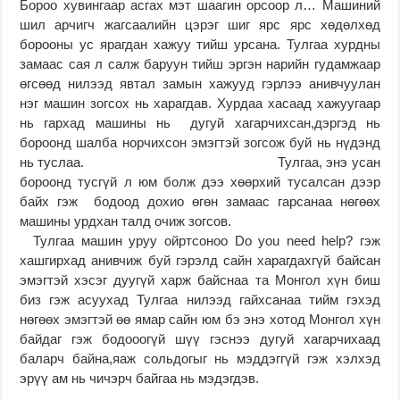
Бороо хувингаар асгах мэт шаагин орсоор л… Машиний
шил арчигч жагсаалийн цэрэг шиг ярс ярс хөдөлхөд
борооны ус ярагдан хажуу тийш урсана. Тулгаа хурдны
замаас сая л салж баруун тийш эргэн нарийн гудамжаар
өгсөөд нилээд явтал замын хажууд гэрлээ анивчуулан
нэг машин зогсох нь харагдав. Хурдаа хасаад хажуугаар
нь гархад машины нь дугуй хагарчихсан,дэргэд нь
бороонд шалба норчихсон эмэгтэй зогсож буй нь нүдэнд
нь туслаа. Тулгаа, энэ усан
бороонд тусгүй л юм болж дээ хөөрхий тусалсан дээр
байх гэж бодоод дохио өгөн замаас гарсанаа нөгөөх
машины урдхан талд очиж зогсов.
Тулгаа машин уруу ойртсоноо Do you need help? гэж
хашгирхад анивчиж буй гэрэлд сайн харагдахгүй байсан
эмэгтэй хэсэг дуугүй харж байснаа та Монгол хүн биш
биз гэж асуухад Тулгаа нилээд гайхсанаа тийм гэхэд
нөгөөх эмэгтэй өө ямар сайн юм бэ энэ хотод Mонгол хүн
байдаг гэж бодооогүй шүү гэснээ дугуй хагарчихаад
баларч байна,яаж сольдогыг нь мэддэггүй гэж хэлхэд
эрүү ам нь чичэрч байгаа нь мэдэгдэв.