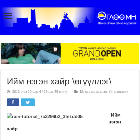
Ийм нэгэн хайр \өгүүллэг\
2013 оны 10 сар 4 / 18 цаг 55 минут
Мэдээ мэдээлэл
,
Утга зохиол
Ийм
нэгэн
хайр