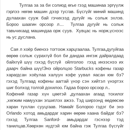
Тулгаа за за би солиод өгье гээд машинаа эргүүлж
гэрлээ нөгөө машин дээр тусгав. Бүсгүйг миний машинд
дулаахан сууж бай гэчихээд дугуйг нь сольж эхлэв.
Бороо шаагин орсоор л… Тулгаа дугуйг нь сольж
тавьчихаад машиндаа орж суув. Хувцас нь норж,үснээс
нь ус дуслана.
Сая л хоёр биенээ тогтоож харцгаалаа. Тулгаа,дугуйгаа
өөрөө сольж сурахгүй бол би дандаа ингэж дайралдаад
байхгүй шүү гэхэд бүсгүй ойлголоо гээд инээснээ их
даарч байна шүү!Энэ ойролцоо Starbucks кофены газар
харагдсан хоёулаа халуун кофе уувал яасан юм бэ?
гэхэд Тулгаад кофены аагтай үнэр сэн хийтэл үнэртэх
шиг болход толгой дохилоо. Гадаа бороо орсоор л..
Кофений газар хүн цөөтэй ,дулаахан агаад тохилог
,хөгжим намуухан эгшиглэх ажээ. Тэд ширээнд өөдөөсөө
харан тухлан сууцгаав. Намайг Болороо гэдэг би энэ
Orlando хотод амьдардаг харин өөрөө хаана байдаг бэ?
гэхэд Тулгаа Sanford- амьдардаг гэснээр тэд
танилцав.Хөөрхөн нүдтэй юм байна гэж Тулгаа бүсгүйг