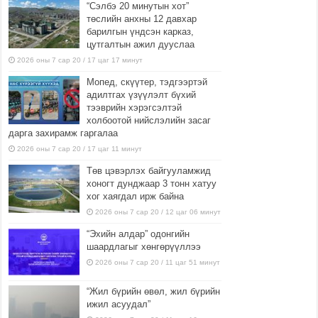
“Сэлбэ 20 минутын хот”
төслийн анхны 12 давхар
барилгын үндсэн карказ,
цутгалтын ажил дууслаа
2026 оны 7 сар 20 / 17 цаг 17 минут
Мопед, скүүтер, тэдгээртэй
адилтгах үзүүлэлт бүхий
тээврийн хэрэгсэлтэй
холбоотой нийслэлийн засаг
дарга захирамж гаргалаа
2026 оны 7 сар 20 / 17 цаг 11 минут
Төв цэвэрлэх байгууламжид
хоногт дунджаар 3 тонн хатуу
хог хаягдал ирж байна
2026 оны 7 сар 20 / 12 цаг 06 минут
“Эхийн алдар” одонгийн
шаардлагыг хөнгөрүүллээ
2026 оны 7 сар 20 / 11 цаг 51 минут
“Жил бүрийн өвөл, жил бүрийн
ижил асуудал”