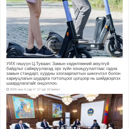
УИХ гишүүн Ц.Туваан: Замын хөдөлгөөний аюулгүй
байдлыг сайжруулахад эрх зүйн зохицуулалтаас гадна
замын стандарт, хурдны хязгаарлалтын шинэчлэл болон
хариуцлагын шударга тогтолцоог цогцоор нь шийдвэрлэх
шаардлагатайг онцоллоо.
2026 оны 6 сар 4 / 17 цаг 10 минут