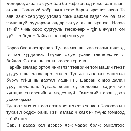
Болороо, ахаа та сууж бай би кофе аваад ирье гээд цааш
алхав. Төдөлгүй хоёр аяга кофе барьж ирсэнээ ахаа Та
аав, ээж хоёр уруу утсаар ярьж байхад яадаг юм бэ! гэж
зэмлэнгүй дуугархад өндөр залуу, ах нь яринаа, Нараа
эгчийг чинь одоо сургууль төгсөхөөр Virginia нүүдэг юм
уу? гэж бодож байна гээд кофегоо уув.
Бороо бас л асгарсаар. Тулгаа машиныхаа хаазыг нилээд
гишгэн хурдална. Түүний оюун ухаан төвлөрөхгүй л
байлаа. Сэтгэл нь нэг нь хоосон оргино.
Нарийн замаар ортол чингэлэг тээврийн том машин гэнэт
урдуур нь дарж орж ирхэд Тулгаа сандран машинаа
буруу тийш нь дартал машин нь шарван өндөр далан
уруу шидэгдэв. Үүнээс хойш юу болсоныг хэдий хир
хугацаа өнгөрснийг ч мэдсэнгүй. Эмнэлгийн орон дээр
ухаан оржээ.
Тулгаа эмнэлэгт сар орчим хэвтэхдээ зөвхөн Болороогын
тухай л бодож байв. Гэвч яагаад ч юм бэ? түүнд гомдоод
ч байх шиг.
Сарын дараа хөл дээрээ явж чадах болж эмнэлгээс