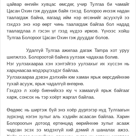
цайвар өнгийн хувцас өмсдөг, учир Тулгаа би чамайг
Цасан Охин гэж дуудаж байя гэхэд Болороо инээж надан
таалагдаж байна, яагаад ийм нэр өгсөнийг асуухгүй ээ
гэхдээ энэ нэр өөрт чинь таалагдаж байгаа бол надад
таалагдлаа л гэсэн үг гээд нүдээ ирмэв. Үүнээс хойш
Тулгаа Болороог Цасан Охин гэж дууддаг болов.
Удалгүй Тулгаа ажилаа дагаж Tampa хот уруу
шилжлээ. Болороотой байнга уулзаж чадахаа болив.
Нэг уулзахаараа хэн хэнтэйгээ уулзахыг их хүссэн нь
харцнаасаа мэдэрцгээдэг байлаа.
Уулзахаараа дэвэн дэлхийн юм хаман ярьж өөрсдийнхөө
тухай асууж, ярьж чадалгүй өнгөрнө.
Гэхдээ л хоёр биенийхээ юу ч хамаагүй ярьж байгааг
харж, сонсох нь тэр хоёрт жаргал байлаа.
Өөдөөс нь ширтэж буй энэ хоёр дүрлэгэр нүд Тулгаагын
зүрхэнд нэгэн зулыг аль хэдийн асаасан байлаа. Харин
Болороогын дотоод ертөнцөд өөрийнхөө зулыг асааж
чадсан эсэх ээ мэдэхгүй хий дэмий л шаналах ажээ.