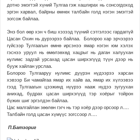
дотно эмэгтэй хүний Тулгаа гэж хашгирах нь сонсогдоход
эргэн харвал, байрны өмнөх талбайн голд нэгэн эмэгтэй
зогсож байлаа.
Энэ бол өөр хэн ч биш хэзээд түүний сэтгэлээс гардаггүй
Цасан Охин нь дүрээрээ байлаа. Болороо хар эрчээрээ
гүйсээр Тулгаагын өмнө ирсэнээ ямар нэгэн юм хэлэх
гэснээ уруул нь өмөлзөхөд хацрыг нь даган халуухан
нулимс задгай урсахад цасан ширхэгүүд түүн дээр нь
бууж хайлан урслаа.
Болороо Тулгааруу нулимс дүүрэн нүдээрээ харсан
хэвээр Би чамайгаа ямар их хайв аа, ямар их хүлээвээ
гээд Тулгаагын цээжинд нүүрээ нааж нүдээ зугуухан
анихад, будрах цасан ширхэгүүд тэр хоёрыг тойрон
бүжих шиг эргэлдэн байлаа.
Цас малгайлан зөөлөн гэгч нь тэр хоёр дээр орсоор л….
Талбайн голд цасан хүмүүс зогссоор л….
П.Батзориг