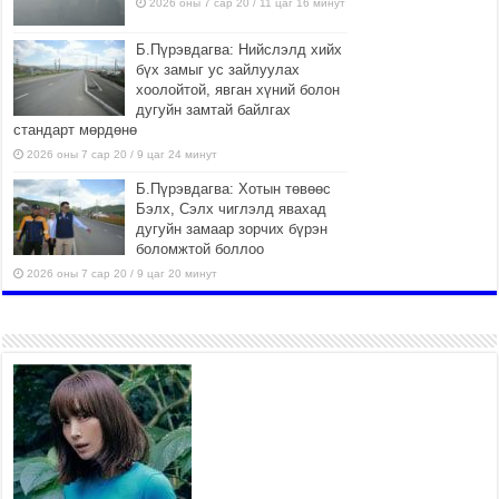
2026 оны 7 сар 20 / 11 цаг 16 минут
Б.Пүрэвдагва: Нийслэлд хийх
бүх замыг ус зайлуулах
хоолойтой, явган хүний болон
дугуйн замтай байлгах
стандарт мөрдөнө
2026 оны 7 сар 20 / 9 цаг 24 минут
Б.Пүрэвдагва: Хотын төвөөс
Бэлх, Сэлх чиглэлд явахад
дугуйн замаар зорчих бүрэн
боломжтой боллоо
2026 оны 7 сар 20 / 9 цаг 20 минут
Хан-Уул дүүрэг, Чингисийн
өргөн чөлөөний ус зайлуулах
шугам хоолойн ажил 80
хувьтай үргэлжилж байна
2026 оны 7 сар 20 / 9 цаг 14 минут
Усархаг аадар бороо орж
байгаа тул аюулгүй байдлаа
хангаж, үер усны аюулаас
сэрэмжлэхийг нийслэлийн