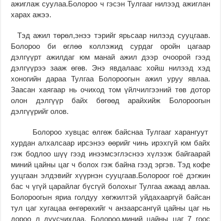
ажиглаж суулаа.Болороо ч гэсэн Тулгааг нилээд ажиглан
харах ажээ.
Тэд ажил төрөл,энээ тэрийг ярьсаар нилээд сууцгаав.
Болороо би өглөө коллэжид сурдаг оройн цагаар
дэлгүүрт ажилдаг юм манай ажил дээр очоорой гээд
дэлгүүрээ зааж өгөв. Энэ явдалаас хойш нилээд хэд
хоногийн дараа Тулгаа Болороогын ажил уруу явлаа.
Заасан хаягаар нь очиход том үйлчилгээний төв дотор
олон дэлгүүр байх бөгөөд арайхийж Болороогын
дэлгүүрийг олов.
Болороо хувцас өлгөж байснаа Тулгааг харангуут
хурдан алхалсаар ирсэнээ өөрийг чинь ирэхгүй юм байх
гэж бодлоо шүү гээд инээмсэглэснээ хүлээж байгаарай
миний цайны цаг ч болох гэж байна гээд эргэв. Тэд кофе
ууцгаан элдэвийг хүүрнэн сууцгаав.Болороог гоё дэгжин
бас ч үгүй царайлаг бүсгүй болохыг Тулгаа ажаад авлаа.
Болороогын яриа голдуу хөгжилтэй уйдахааргүй байсан
тул цаг хугацаа өнгөрөхийг ч анзаарсангүй цайны цаг нь
дороо л дуусчихлаа. Болороо,миний цайны цаг 7 гоос