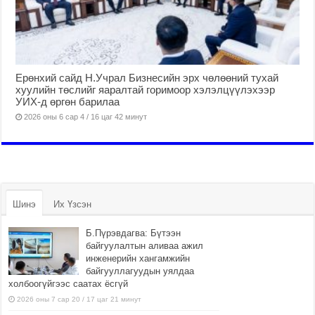
Ерөнхий сайд Н.Учрал Бизнесийн эрх чөлөөний тухай
хуулийн төслийг яаралтай горимоор хэлэлцүүлэхээр
УИХ-д өргөн барилаа
2026 оны 6 сар 4 / 16 цаг 42 минут
Шинэ
Их Үзсэн
Б.Пүрэвдагва: Бүтээн
байгуулалтын аливаа ажил
инженерийн хангамжийн
байгууллагуудын уялдаа
холбоогүйгээс саатах ёсгүй
2026 оны 7 сар 20 / 17 цаг 21 минут