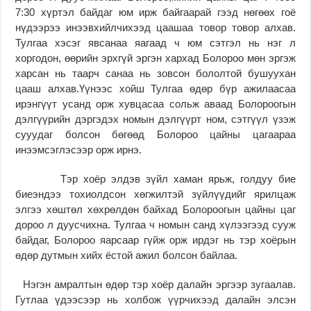
7:30 хүртэл байдаг юм ирж байгаарай гээд нөгөөх гоё
нүдээрээ инээвхийлчихээд цаашаа товор товор алхав.
Тулгаа хэсэг явсанаа яагаад ч юм сэтгэл нь нэг л
хоргодон, өөрийн эрхгүй эргэн хархад Болороо мөн эргэж
харсан нь таарч санаа нь зовсон бололтой бушуухан
цааш алхав.Үүнээс хойш Тулгаа өдөр бүр ажилаасаа
ирэнгүүт усанд орж xувцасаа сольж аваад Болороогын
дэлгүүрийн дэргэдэх номын дэлгүүрт ном, сэтгүүл үзэж
сууудаг болсон бөгөөд Болороо цайны цагаараа
инээмсэглэсээр орж ирнэ.
Тэр хоёр элдэв зүйл хаман ярьж, голдуу бие
биеэндээ тохиолдсон хөгжилтэй зүйлүүдийг ярилцаж
элгээ хөштөл хөхрөлдөн байхад Болороогын цайны цаг
дороо л дуусчихна. Тулгаа ч номын санд хүлээгээд сууж
байдаг, Болороо яарсаар гүйж орж ирдэг нь тэр хоёрын
өдөр дутмын хийх ёстой ажил болсон байлаа.
Нэгэн амралтын өдөр тэр хоёр далайн эргээр зугаалав.
Гутлаа үдээсээр нь холбож үүрчихээд далайн элсэн