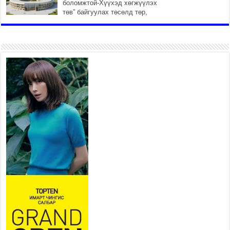
боломжтой-Хүүхэд хөгжүүлэх
төв” байгуулах төсөлд төр,
хувийн хэвшлийн түншлэлийн хүрээнд хамтран
ажиллахыг урьж байна
2026 оны 7 сар 22 / 9 цаг 28 минут
Б.Пүрэвдагва: “Урт цагаан”-ыг
залуучууд чөлөөт цагаа
өнгөрүүлдэг, жуулчид зорьж
ирдэг цэг болгоно
2026 оны 7 сар 21 / 16 цаг 47 минут
Тусгай замын автобус /BRT/
төслийн удирдах хорооны
ээлжит хуралдаан боллоо
2026 оны 7 сар 21 / 16 цаг 43 минут
Ерөнхий сайд Н.Учрал БНХАУ-аас Монгол Улсад
суугаа Элчин сайд Шэнь Миньжюанийг хүлээн
авч уулзав
2026 оны 7 сар 21 / 16 цаг 39 минут
БҮГД НАЙРАМДАХ ТАЖИКИСТАН УЛСТАЙ
ЭДИЙН ЗАСГИЙН ХАМТЫН АЖИЛЛАГААГ
ӨРГӨЖҮҮЛНЭ