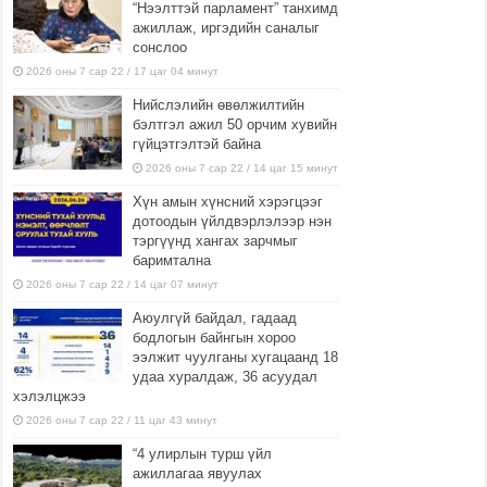
“Нээлттэй парламент” танхимд
ажиллаж, иргэдийн саналыг
сонслоо
2026 оны 7 сар 22 / 17 цаг 04 минут
Нийслэлийн өвөлжилтийн
бэлтгэл ажил 50 орчим хувийн
гүйцэтгэлтэй байна
2026 оны 7 сар 22 / 14 цаг 15 минут
Хүн амын хүнсний хэрэгцээг
дотоодын үйлдвэрлэлээр нэн
тэргүүнд хангах зарчмыг
баримтална
2026 оны 7 сар 22 / 14 цаг 07 минут
Аюулгүй байдал, гадаад
бодлогын байнгын хороо
ээлжит чуулганы хугацаанд 18
удаа хуралдаж, 36 асуудал
хэлэлцжээ
2026 оны 7 сар 22 / 11 цаг 43 минут
“4 улирлын турш үйл
ажиллагаа явуулах