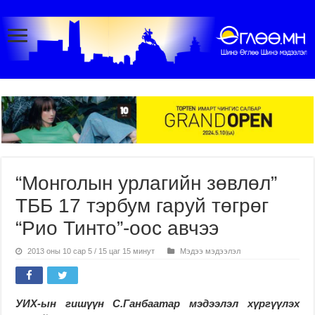
“Монголын урлагийн зөвлөл”
ТББ 17 тэрбум гаруй төгрөг
“Рио Тинто”-оос авчээ
2013 оны 10 сар 5 / 15 цаг 15 минут
Мэдээ мэдээлэл
УИХ-ын гишүүн С.Ганбаатар м
эдээлэл хүргүүлэх