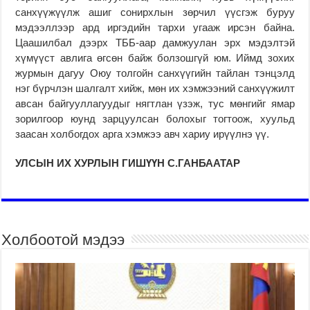
санхүүжүүлж ашиг сонирхлын зөрчил үүсгэж буруу
мэдээллээр ард иргэдийн тархи угааж ирсэн байна.
Цаашилбал дээрх ТББ-аар дамжуулан эрх мэдэлтэй
хүмүүст авлига өгсөн байж болзошгүй юм. Иймд зохих
журмын дагуу Оюу толгойн санхүүгийн тайлан тэнцэлд
нэг бүрчлэн шалгалт хийж, мөн их хэмжээний санхүүжилт
авсан байгууллагуудыг нягтлан үзэж, тус мөнгийг ямар
зорилгоор юунд зарцуулсан болохыг тогтоож, хуульд
заасан холбогдох арга хэмжээ авч хариу ирүүлнэ үү.
УЛСЫН ИХ ХУРЛЫН ГИШҮҮН С.ГАНБААТАР
Холбоотой мэдээ