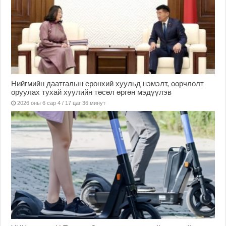
Нийгмийн даатгалын ерөнхий хуульд нэмэлт, өөрчлөлт
оруулах тухай хуулийн төсөл өргөн мэдүүлэв
2026 оны 6 сар 4 / 17 цаг 36 минут