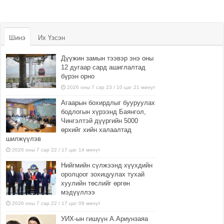
Шинэ
Их Үзсэн
Дүүжин замын тээвэр энэ оны
12 дугаар сард ашиглалтад
бүрэн орно
2026 оны 7 сар 23 / 10 цаг 21 минут
Агаарын бохирдлыг бууруулах
бодлогын хүрээнд Баянгол,
Чингэлтэй дүүргийн 5000
өрхийг хийн халаалтад
шилжүүлэв
2026 оны 7 сар 22 / 17 цаг 14 минут
Нийгмийн сүлжээнд хүүхдийн
оролцоог зохицуулах тухай
хуулийн төслийг өргөн
мэдүүллээ
2026 оны 7 сар 22 / 17 цаг 09 минут
УИХ-ын гишүүн А.Ариунзаяа