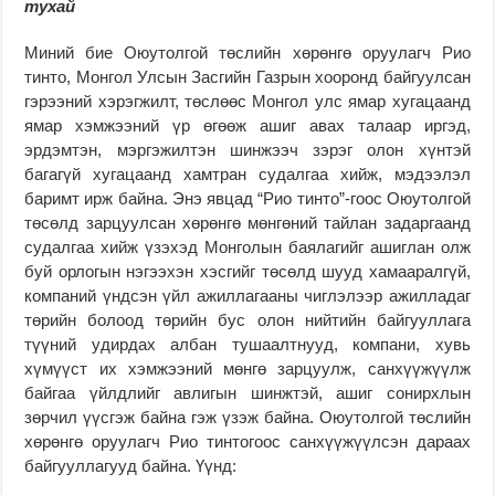
тухай
Миний бие Оюутолгой төслийн хөрөнгө оруулагч Рио
тинто, Монгол Улсын Засгийн Газрын хооронд байгуулсан
гэрээний хэрэгжилт, төслөөс Монгол улс ямар хугацаанд
ямар хэмжээний үр өгөөж ашиг авах талаар иргэд,
эрдэмтэн, мэргэжилтэн шинжээч зэрэг олон хүнтэй
багагүй хугацаанд хамтран судалгаа хийж, мэдээлэл
баримт ирж байна. Энэ явцад “Рио тинто”-гоос Оюутолгой
төсөлд зарцуулсан хөрөнгө мөнгөний тайлан задаргаанд
судалгаа хийж үзэхэд Монголын баялагийг ашиглан олж
буй орлогын нэгээхэн хэсгийг төсөлд шууд хамааралгүй,
компаний үндсэн үйл ажиллагааны чиглэлээр ажилладаг
төрийн болоод төрийн бус олон нийтийн байгууллага
түүний удирдах албан тушаалтнууд, компани, хувь
хүмүүст их хэмжээний мөнгө зарцуулж, санхүүжүүлж
байгаа үйлдлийг авлигын шинжтэй, ашиг сонирхлын
зөрчил үүсгэж байна гэж үзэж байна. Оюутолгой төслийн
хөрөнгө оруулагч Рио тинтогоос санхүүжүүлсэн дараах
байгууллагууд байна. Үүнд: