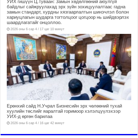
УИХ гишүүн Ц.Туваан: Замын хөдөлгөөний аюулгүй
байдлыг сайжруулахад эрх зүйн зохицуулалтаас гадна
замын стандарт, хурдны хязгаарлалтын шинэчлэл болон
хариуцлагын шударга тогтолцоог цогцоор нь шийдвэрлэх
шаардлагатайг онцоллоо.
2026 оны 6 сар 4 / 17 цаг 10 минут
Ерөнхий сайд Н.Учрал Бизнесийн эрх чөлөөний тухай
хуулийн төслийг яаралтай горимоор хэлэлцүүлэхээр
УИХ-д өргөн барилаа
2026 оны 6 сар 4 / 16 цаг 42 минут