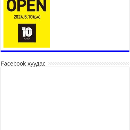
2026 оны 7 сар 21 / 16 цаг 34 минут
26,992 суралцагч хотхоны бага сургуульд, 8100
суралцагч төрөлжсөн ахлах сургуульд
суралцана
2026 оны 7 сар 21 / 13 цаг 43 минут
COP17 хурлын үеэрх замын хөдөлгөөн, нийтийн
тээврийн зохицуулалт, сургууль, цэцэрлэг, зах,
худалдааны төвийн ажиллах хуваарийг гаргаж,
иргэдэд мэдээлэхийг үүрэг болголоо
2026 оны 7 сар 21 / 11 цаг 59 минут
Facebook хуудас
Гэр бүлийн хэрэг шүүхэд хянан шийдвэрлэх
тухай хуулиар хүүхдийн дээд ашиг сонирхлыг
нэн тэргүүнд хангахыг баталгаажууллаа
2026 оны 7 сар 21 / 11 цаг 42 минут
Б.Пүрэвдагва: “Туул-1” коллекторыг ашиглалтад
оруулж байж бид гэр хорооллыг барилгажуулна
2026 оны 7 сар 21 / 10 цаг 15 минут
НИЙСЛЭЛ, АЙМГИЙН УДИРДЛАГУУДЫН
АЖЛЫГ ХҮНД СУРТЛЫГ БУУРУУЛЖ, ИРГЭД,
АЖ АХУЙН НЭГЖИЙН АЧААГ ХЭРХЭН