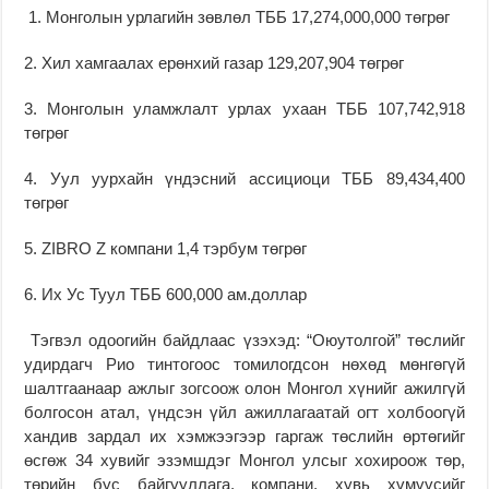
1. Монголын урлагийн зөвлөл ТББ 17,274,000,000 төгрөг
2. Хил хамгаалах ерөнхий газар 129,207,904 төгрөг
3. Монголын уламжлалт урлах ухаан ТББ 107,742,918
төгрөг
4. Уул уурхайн үндэсний ассициоци ТББ 89,434,400
төгрөг
5. ZIBRO Z компани 1,4 тэрбум төгрөг
6. Их Ус Туул ТББ 600,000 ам.доллар
Тэгвэл одоогийн байдлаас үзэхэд: “Оюутолгой” төслийг
удирдагч Рио тинтогоос томилогдсон нөхөд мөнгөгүй
шалтгаанаар ажлыг зогсоож олон Монгол хүнийг ажилгүй
болгосон атал, үндсэн үйл ажиллагаатай огт холбоогүй
хандив зардал их хэмжээгээр гаргаж төслийн өртөгийг
өсгөж 34 хувийг эзэмшдэг Монгол улсыг хохироож төр,
төрийн бус байгууллага, компани, хувь хүмүүсийг