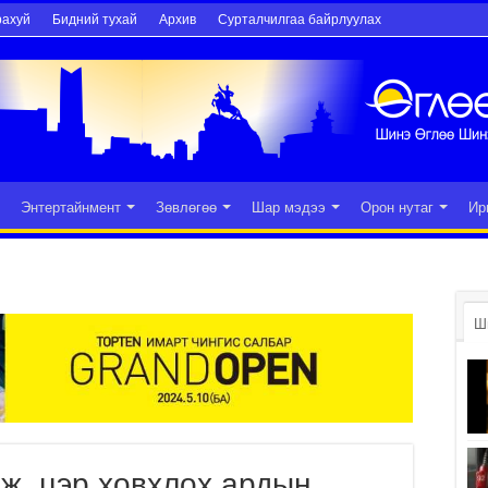
рахуй
Бидний тухай
Архив
Сурталчилгаа байрлуулах
Энтертайнмент
Зөвлөгөө
Шар мэдээ
Орон нутаг
Ир
Ш
ж, цэр ховхлох ардын