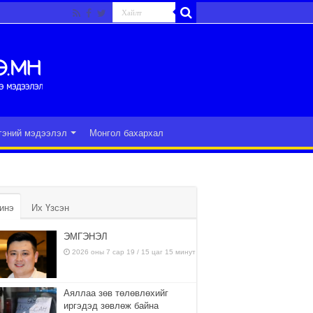
гэний мэдээлэл
Монгол бахархал
инэ
Их Үзсэн
ЭМГЭНЭЛ
2026 оны 7 сар 19 / 15 цаг 15 минут
Аяллаа зөв төлөвлөхийг
иргэдэд зөвлөж байна