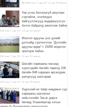
2026 оны 7 сар 16 / 11 цаг 50 минут
Үер усны болзошгүй аюулаас
сэргийлж, холбогдох
байгууллагууд өндөржүүлсэн
бэлэн байдалд ажиллаж байна
026 оны 7 сар 15 / 13 цаг 06 минут
Монгол адууны үнэ цэнийг
дэлхийд сурталчлах “Дэлхийн
адууны өдөр”-т 15000 морьтон
оролцож байна
026 оны 7 сар 15 / 11 цаг 51 минут
Шагайн харвааны насанд
хүрэгчдийн багийн төрөлд 106
багийн 848 харваач өрсөлдөж,
шилдгүүд шалгарав
026 оны 7 сар 15 / 11 цаг 45 минут
Үндэсний их баяр наадмын сур
харвааны шагналыг
нийслэлийн Засаг дарга
бөгөөд Улаанбаатар хотын
хирагч Б.Пүрэвдагва гардууллаа