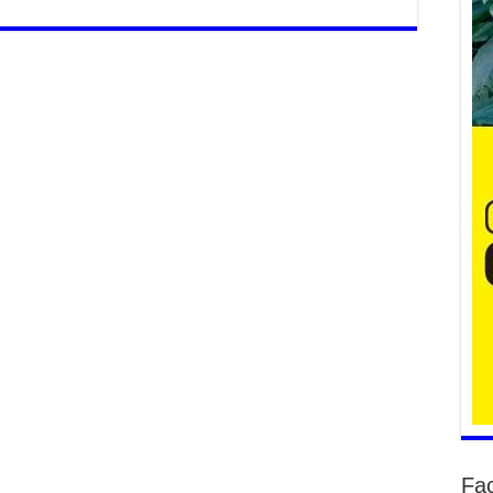
Үе
ба
ба
2
Үн
мэ
2
Тө
2
Үн
на
үр
2
Үн
ба
2
Fa