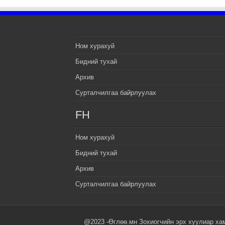
Ном хурахуй
Бидний тухай
Архив
Сурталчилгаа байрлуулах
FH
Ном хурахуй
Бидний тухай
Архив
Сурталчилгаа байрлуулах
@2023 -Өглөө.мн Зохиогчийн эрх хуулиар ха