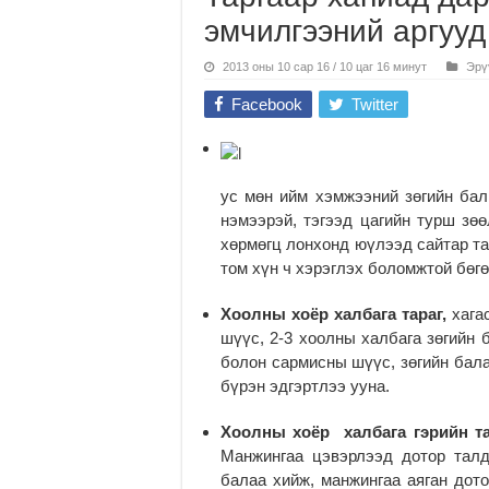
эмчилгээний аргууд
2013 оны 10 сар 16 / 10 цаг 16 минут
Эрү
Facebook
Twitter
ус мөн ийм хэмжээний зөгийн бал.
нэмээрэй, тэгээд цагийн турш зөө
хөрмөгц лонхонд юүлээд сайтар та
том хүн ч хэрэглэх боломжтой бөгө
Хоолны хоёр халбага тараг,
хагас
шүүс, 2-3 хоолны халбага зөгийн 
болон сармисны шүүс, зөгийн бала
бүрэн эдгэртлээ ууна.
Хоолны хоёр халбага гэрийн т
Манжингаа цэвэрлээд дотор талд 
балаа хийж, манжингаа аяган дото