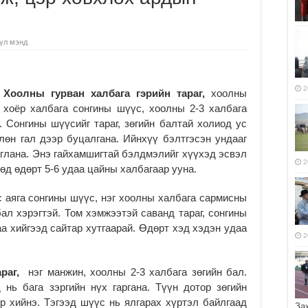
үл мэнд
2
Хоолны гурван халбага гэрийн тараг,
хоолны
хоёр халбага сонгины шүүс, хоолны 2-3 халбага
 Сонгины шүүсийг тараг, зөгийн балтай холиод ус
лөн гал дээр буцалгана. Ийнхүү бэлтгэсэн ундааг
глана. Энэ гайхамшигтай бэлдмэлийг хүүхэд эсвэл
2
өд өдөрт 5-6 удаа цайны халбагаар ууна.
 аяга сонгины шүүс, нэг хоолны халбага сармисны
бал хэрэгтэй. Том хэмжээтэй саванд тараг, сонгины
а хийгээд сайтар хутгаарай. Өдөрт хэд хэдэн удаа
2
араг,
нэг манжин, хоолны 2-3 халбага зөгийн бал.
нь бага зэргийн нүх гаргана. Түүн дотор зөгийн
р хийнэ. Тэгээд шүүс нь ялгарах хүртэл байлгаад
За