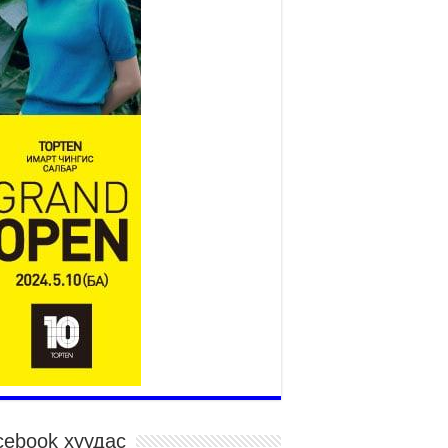
Үндэсний их баяр наадам
эхэллээ
2026 оны 7 сар 15 / 11 цаг 14 минут
р усны аюулаас сэргийлж, нийслэлийн Онцгой
йдлын газрын 162 алба хаагч үүрэг гүйцэтгэж
йна
026 оны 7 сар 15 / 11 цаг 07 минут
дэсний их сурын харваанд 850 харваач цэц
ргэнээ сорьж байна
026 оны 7 сар 15 / 11 цаг 03 минут
в цэнгэлдэхийн эргэн тойронд
026 оны 7 сар 15 / 10 цаг 58 минут
дэсний их баяр наадмын шагайн харваа
санд хүрэгчдийн багийн харваагаар
гэлжилж байна
026 оны 7 сар 15 / 10 цаг 52 минут
дэсний их баяр наадмын хүчит бөхийн
рилдаан эхэллээ
026 оны 7 сар 15 / 10 цаг 46 минут
cebook хуудас