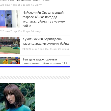
026 оны 7 сар 15 / 11 цаг 41 минут
Нийслэлийн Эрүүл мэндийн
газраас 45 баг иргэдэд
тусламж, үйлчилгээ үзүүлж
байна
026 оны 7 сар 15 / 11 цаг 30 минут
Хүчит бөхийн барилдааны
тавын даваа үргэлжилж байна
2026 оны 7 сар 15 / 11 цаг 26 минут
Төв цэнгэлдэх орчмын
цэвэрлэгээ, үйлчилгээнд 161
ажилтан, 27 техниктэй
ажиллаж байна
026 оны 7 сар 15 / 11 цаг 22 минут
Наадмын амралтын өдрүүдэд
нийслэлийн эрүүл мэндийн
байгууллагууд дараах
хуваарийн дагуу ажиллана
026 оны 7 сар 15 / 11 цаг 18 минут