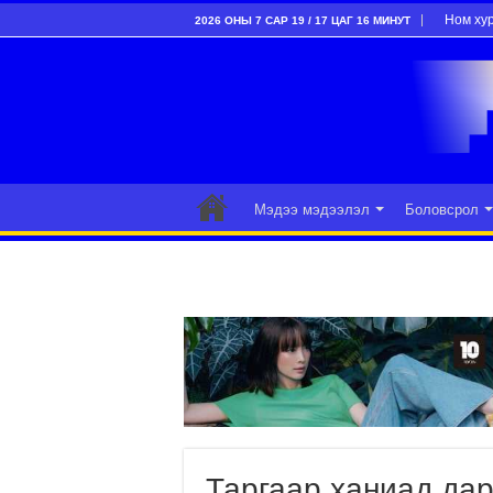
Ном ху
2026 ОНЫ 7 САР 19 / 17 ЦАГ 16 МИНУТ
Мэдээ мэдээлэл
Боловсрол
Таргаар ханиад дар