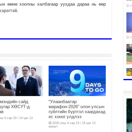
ахын өмнө хоолны халбагаар уухдаа дараа нь өөр
2
хэрэгтэй.
2
2
мэндийн сайд
“Улаанбаатар
шугар ХӨСҮТ-д
марафон-2026” олон улсын
ав
гүйлтийн бүртгэл хаагдахад
ес хоног үлдлээ
ы 4 сар 29 / 14 цаг 13
2026 оны 4 сар 23 / 16 цаг 13
2
минут