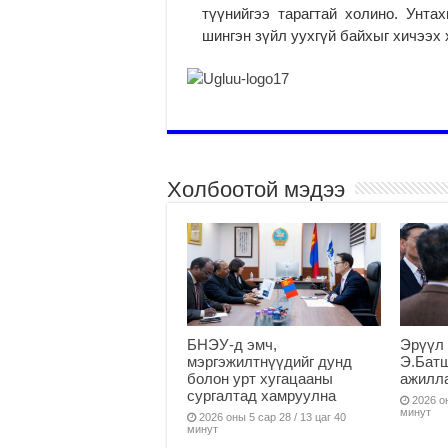
түүнийгээ тарагтай холино. Унт
шингэн зүйл уухгүй байхыг хичээх 
Холбоотой мэдээ
БНЭУ-д эмч,
Эрүүл 
мэргэжилтнүүдийг дунд
Э.Бат
болон урт хугацааны
ажилл
сургалтад хамруулна
2026 он
минут
2026 оны 5 сар 28 / 13 цаг 40
минут