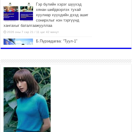
Гэр бүлийн хэрэг шүүхэд
хянан шийдвэрлэх тухай
хуулиар хүүхдийн дээд ашиг
сонирхлыг нэн тэргүүнд
хангахыг баталгаажууллаа
2026 оны 7 сар 21 / 11 цаг 42 минут
Б.Пүрэвдагва: “Туул-1”
коллекторыг ашиглалтад
оруулж байж бид гэр
хорооллыг барилгажуулна
2026 оны 7 сар 21 / 10 цаг 15 минут
НИЙСЛЭЛ, АЙМГИЙН
УДИРДЛАГУУДЫН АЖЛЫГ
ХҮНД СУРТЛЫГ БУУРУУЛЖ,
ИРГЭД, АЖ АХУЙН НЭГЖИЙН
АЧААГ ХЭРХЭН ХӨНГӨЛСНӨӨР ДҮГНЭНЭ
2026 оны 7 сар 21 / 10 цаг 09 минут
Байнгын хорооны дарга
М.Мандхай Цөлжилттэй
тэмцэх тухай НҮБ-ын
конвенцын талуудын 17 дугаар
бага хурал (СОР17)-ын бэлтгэл ажлын явцтай