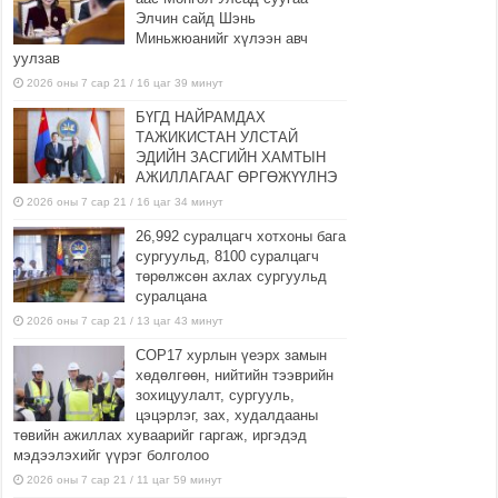
Элчин сайд Шэнь
Миньжюанийг хүлээн авч
уулзав
2026 оны 7 сар 21 / 16 цаг 39 минут
БҮГД НАЙРАМДАХ
ТАЖИКИСТАН УЛСТАЙ
ЭДИЙН ЗАСГИЙН ХАМТЫН
АЖИЛЛАГААГ ӨРГӨЖҮҮЛНЭ
2026 оны 7 сар 21 / 16 цаг 34 минут
26,992 суралцагч хотхоны бага
сургуульд, 8100 суралцагч
төрөлжсөн ахлах сургуульд
суралцана
2026 оны 7 сар 21 / 13 цаг 43 минут
COP17 хурлын үеэрх замын
хөдөлгөөн, нийтийн тээврийн
зохицуулалт, сургууль,
цэцэрлэг, зах, худалдааны
төвийн ажиллах хуваарийг гаргаж, иргэдэд
мэдээлэхийг үүрэг болголоо
2026 оны 7 сар 21 / 11 цаг 59 минут