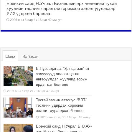
Ерөнхий сайд Н.Учрал Бизнесийн эрх чөлөөний тухай
хуулийн төслийг яаралтай горимоор хэлэлцүүлэхээр
УИХ-д өргөн барилаа
2026 оны 6 сар 4 / 16 цаг 42 минут
Шинэ
Их Үзсэн
Б.Пүрэвдагва: “Урт цагаан”-ыг
залуучууд чөлөөт цагаа
өнгөрүүлдэг, жуулчид зорьж
ирдэг цэг болгоно
2026 оны 7 сар 21 / 16 цаг 47 минут
Тусгай замын автобус /BRT/
төслийн удирдах хорооны
ээлжит хуралдаан боллоо
2026 оны 7 сар 21 / 16 цаг 43 минут
Ерөнхий сайд Н.Учрал БНХАУ-
аас Монгол Улсад суугаа