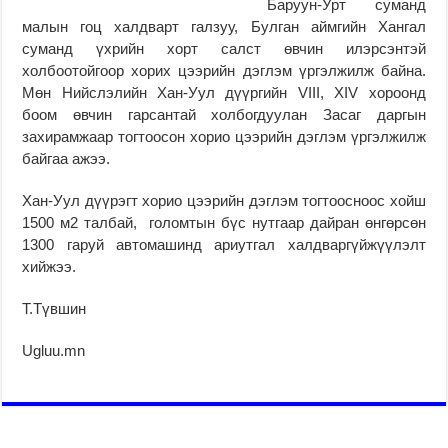
Баруун-Урт суманд
малын гоц халдварт галзуу, Булган аймгийн Хангал
суманд үхрийн хорт салст өвчин илэрсэнтэй
холбоотойгоор хорих цээрийн дэглэм үргэлжилж байна.
Мөн Нийслэлийн Хан-Уул дүүргийн VIII, XIV хороонд
боом өвчин гарсантай холбогдуулан Засаг даргын
захирамжаар тогтоосон хорио цээрийн дэглэм үргэлжилж
байгаа ажээ.
Хан-Уул дүүрэгт хорио цээрийн дэглэм тогтоосноос хойш
1500 м2 талбай, голомтын бүс нутгаар дайран өнгөрсөн
1300 гаруй автомашинд ариутгал халдваргүйжүүлэлт
хийжээ.
Т.Түвшин
Ugluu.mn