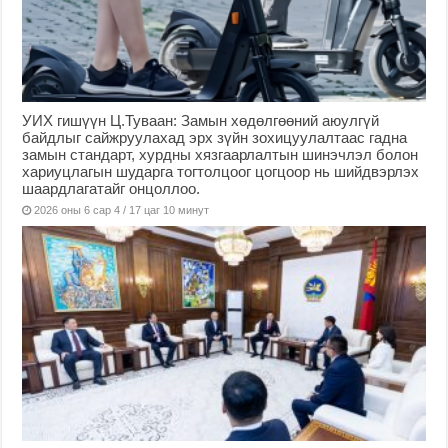
УИХ гишүүн Ц.Туваан: Замын хөдөлгөөний аюулгүй
байдлыг сайжруулахад эрх зүйн зохицуулалтаас гадна
замын стандарт, хурдны хязгаарлалтын шинэчлэл болон
хариуцлагын шударга тогтолцоог цогцоор нь шийдвэрлэх
шаардлагатайг онцоллоо.
2026 оны 6 сар 4 / 17 цаг 10 минут