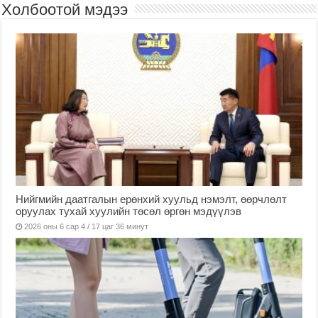
Холбоотой мэдээ
Нийгмийн даатгалын ерөнхий хуульд нэмэлт, өөрчлөлт
оруулах тухай хуулийн төсөл өргөн мэдүүлэв
2026 оны 6 сар 4 / 17 цаг 36 минут