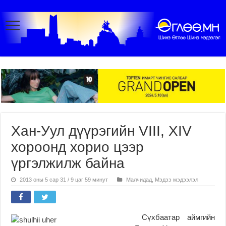
Хан-Уул дүүрэгийн VIII, XIV
хороонд хорио цээр
үргэлжилж байна
2013 оны 5 сар 31 / 9 цаг 59 минут
Малчидад
,
Мэдээ мэдээлэл
Сүхбаатар аймгийн