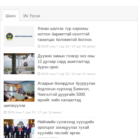
Шинэ
Их Үзсэн
Хянан шалгах түр хорооны
нотлох баримттай нээлттэй
танилцах боломжтой боллоо.
2026 оны 7 сар 23 / 15 цаг 58 минут
Дүүжин замын тээвэр энэ оны
12 дугаар сард ашиглалтад
бүрэн орно
2026 оны 7 сар 23 / 10 цаг 21 минут
Агаарын бохирдлыг бууруулах
бодлогын хүрээнд Баянгол,
Чингэлтэй дүүргийн 5000
өрхийг хийн халаалтад
шилжүүлэв
2026 оны 7 сар 22 / 17 цаг 14 минут
Нийгмийн сүлжээнд хүүхдийн
оролцоог зохицуулах тухай
хуулийн төслийг өргөн