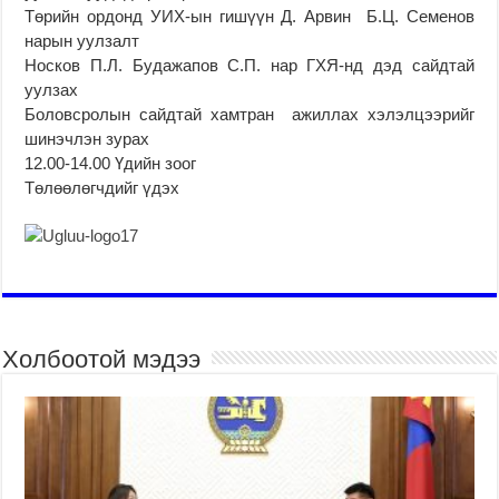
Төрийн ордонд УИХ-ын гишүүн Д. Арвин Б.Ц. Семенов
нарын уулзалт
Носков П.Л. Будажапов С.П. нар ГХЯ-нд дэд сайдтай
уулзах
Боловсролын сайдтай хамтран ажиллах хэлэлцээрийг
шинэчлэн зурах
12.00-14.00 Үдийн зоог
Төлөөлөгчдийг үдэх
Холбоотой мэдээ