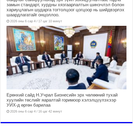
замын стандарт, хурдны хязгаарлалтын шинэчлэл болон
хариуцлагын шударга тогтолцоог цогцоор нь шийдвэрлэх
шаардлагатайг онцоллоо.
2026 оны 6 сар 4 / 17 цаг 10 минут
Ерөнхий сайд Н.Учрал Бизнесийн эрх чөлөөний тухай
хуулийн төслийг яаралтай горимоор хэлэлцүүлэхээр
УИХ-д өргөн барилаа
2026 оны 6 сар 4 / 16 цаг 42 минут