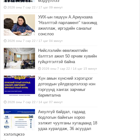
мэдүүллээ
2026 оны 7 сар 22 / 17 цаг 09 минут
УИХ-ын гишүүн А.Ариунзаяа
“Нээлттэй парламент” танхимд
ажиллаж, иргэдийн саналыг
сонслоо
2026 оны 7 сар 22 / 17 цаг 04 минут
Нийслэлийн өвөлжилтийн
бэлтгэл ажил 50 орчим хувийн
гүйцэтгэлтэй байна
2026 оны 7 сар 22 / 14 цаг 15 минут
Хүн амын хүнсний хэрэгцээг
дотоодын үйлдвэрлэлээр нэн
тэргүүнд хангах зарчмыг
баримтална
2026 оны 7 сар 22 / 14 цаг 07 минут
Аюулгүй байдал, гадаад
бодлогын байнгын хороо
ээлжит чуулганы хугацаанд 18
удаа хуралдаж, 36 асуудал
хэлэлцжээ