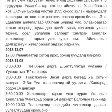
Петр Лукич тэргүүтэй төлөөлөгчид 2013 оны 11 сарын 7, 8
өдрүүдэд Улаанбаатар хотноо айлчилна. Улаанбаатар
хот ОХУ-ын Буриад улстай 1995 оноос эхлэн найрамдалт
харилцаа тогтоож хамтран ажилласаар ирсэн билээ. Энэ
удаагийн айлчлалаар ОХУ-ын Буриад улс, Улаанбаатар
хотын хооронд худалдаа эдийн засаг, шинжлэх ухаан
техник, соёл урлагийн салбарт хамтран ажиллах
хэлэлцээрт гарын үсэг зурах юм. Айлчлалын
дэлгэрэнгүй хөтөлбөрийг эндээс харна уу.
2013.11.07
17.00 Улаанбаатар хотод ирэх, зочид буудалд байрлах
2013.11.08
8.30-9.00 НИТХ-ын дарга Д.Баттулгатай уулзана /
Уулзалтын “Б” танхимд/
9.00-9.30 Нийслэлийн Засаг дарга бөгөөд УБ хотын
захирагч Э.Бат-Үүл төлөөлөгчидтэй уулзана. /Хангарьд
ордон 14 давхар/
9.30-10.00 Хэлэлцээрт гарын үсэг зурах ёслолын
ажиллагаа /Хангарьд ордон 14 давхарт Ёслолын танхимд/
10.00-10.30 Төлөөлөгчид өөрсдийн чиглэлээр дараах
уулзалтуудад оролцоно: