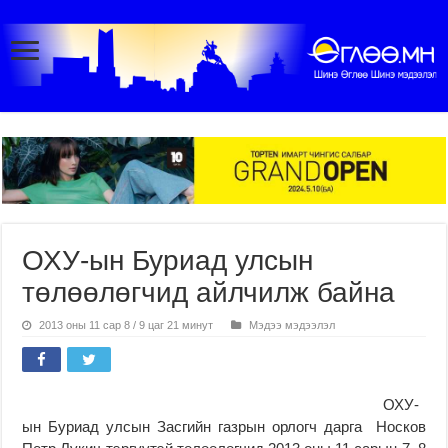
ОХУ-ын Буриад улсын
төлөөлөгчид айлчилж байна
2013 оны 11 сар 8 / 9 цаг 21 минут
Мэдээ мэдээлэл
ОХУ-
ын Буриад улсын Засгийн газрын орлогч дарга Носков