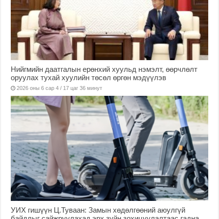
Нийгмийн даатгалын ерөнхий хуульд нэмэлт, өөрчлөлт
оруулах тухай хуулийн төсөл өргөн мэдүүлэв
2026 оны 6 сар 4 / 17 цаг 36 минут
УИХ гишүүн Ц.Туваан: Замын хөдөлгөөний аюулгүй
байдлыг сайжруулахад эрх зүйн зохицуулалтаас гадна