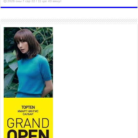
2026 оны 7 сар 22 / 11 цаг 43 минут
“4 улирлын турш үйл
ажиллагаа явуулах
боломжтой-Хүүхэд хөгжүүлэх
төв” байгуулах төсөлд төр,
хувийн хэвшлийн түншлэлийн хүрээнд хамтран
ажиллахыг урьж байна
2026 оны 7 сар 22 / 9 цаг 28 минут
Б.Пүрэвдагва: “Урт цагаан”-ыг
залуучууд чөлөөт цагаа
өнгөрүүлдэг, жуулчид зорьж
ирдэг цэг болгоно
2026 оны 7 сар 21 / 16 цаг 47 минут
Тусгай замын автобус /BRT/ төслийн удирдах
хорооны ээлжит хуралдаан боллоо
2026 оны 7 сар 21 / 16 цаг 43 минут
Ерөнхий сайд Н.Учрал БНХАУ-аас Монгол Улсад
суугаа Элчин сайд Шэнь Миньжюанийг хүлээн
авч уулзав
2026 оны 7 сар 21 / 16 цаг 39 минут
БҮГД НАЙРАМДАХ ТАЖИКИСТАН УЛСТАЙ