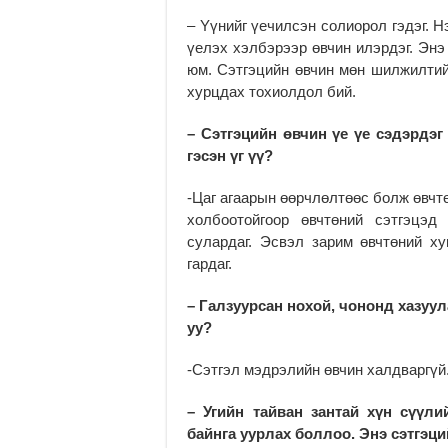
– Yүнийг үечилсэн солиорол гэдэг. Нэ
үелэх хэлбэрээр өвчин илэрдэг. Энэ
юм. Сэтгэцийн өвчин мөн шилжилтий
хурцдах тохиолдол бий.
– Сэтгэцийн өвчин үе үе сэдэрдэ
гэсэн үг үү?
-Цаг агаарын өөрчлөлтөөс болж өвчт
холбоотойгоор өвчтөний сэтгэцэд
сулардаг. Эсвэл зарим өвчтөний х
гардаг.
– Галзуурсан нохой, чононд хазуул
уу?
-Сэтгэл мэдрэлийн өвчин халдваргүй
– Угийн тайван зантай хүн сүүли
байнга уурлах боллоо. Энэ сэтгэц