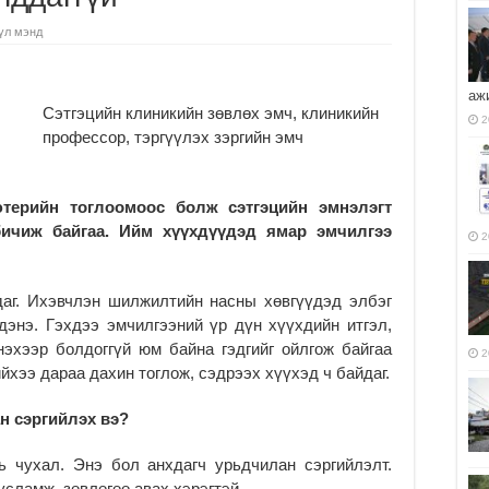
үл мэнд
аж
Сэтгэцийн клиникийн зөвлөх эмч, клиникийн
2
профессор, тэргүүлэх зэргийн эмч
терийн тоглоомоос болж сэтгэцийн эмнэлэгт
бичиж байгаа. Ийм хүүхдүүдэд ямар эмчилгээ
2
даг. Ихэвчлэн шилжилтийн насны хөвгүүдэд элбэг
дэнэ. Гэхдээ эмчилгээний үр дүн хүүхдийн итгэл,
нэхээр болдоггүй юм байна гэдгийг ойлгож байгаа
2
хээ дараа дахин тоглож, сэдрээх хүүхэд ч байдаг.
н сэргийлэх вэ?
ь чухал. Энэ бол анхдагч урьдчилан сэргийлэлт.
сламж, зөвлөгөө авах хэрэгтэй.