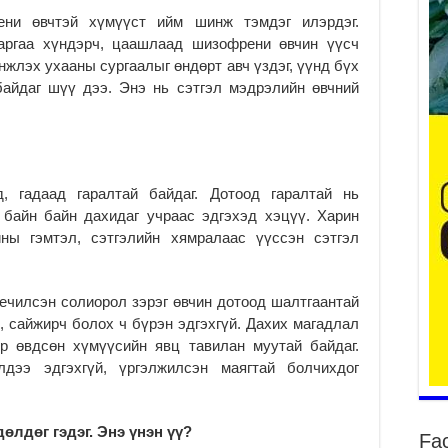
ни өвчтэй хүмүүст ийм шинж тэмдэг илэрдэг.
ргаа хүндэрч, цаашлаад шизофрени өвчин үүсч
нжлэх ухааны сургаалыг өндөрт авч үздэг, үүнд бүх
байдаг шүү дээ. Энэ нь сэтгэл мэдрэлийн өвчний
2
Н.
өр
ши
2
, гадаад гаралтай байдаг. Дотоод гаралтай нь
“О
байн байн дахидаг учраас эдгэхэд хэцүү. Харин
ар
ины гэмтэл, сэтгэлийн хямралаас үүссэн сэтгэл
2
Ша
аж
үечилсэн солиорол зэрэг өвчин дотоод шалтгаантай
2
, сайжирч болох ч бүрэн эдгэхгүй. Дахих магадлал
р өвдсөн хүмүүсийн явц тавилан муутай байдаг.
Бү
дээ эдгэхгүй, үргэлжилсэн маягтай болчихдог
бу
аж
2
дөлдөг гэдэг. Энэ үнэн үү?
Fa
Ба