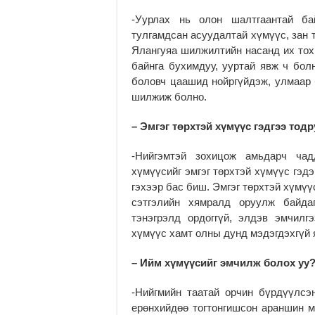
-Уурлах нь олон шалтгаантай ба
тулгамдсан асуудалтай хүмүүс, зан 
Ялангуяа шилжилтийн насанд их тох
байнга бухимдуу, ууртай явж ч бол
боловч цаашид нойргүйдэж, улмаар б
шилжиж болно.
– Эмгэг төрхтэй хүмүүс гэдгээ тод
-Нийгэмтэй зохицож амьдарч чад
хүмүүсийг эмгэг төрхтэй хүмүүс гэдэ
гэхээр бас биш. Эмгэг төрхтэй хүмүү
сэтгэлийн хямралд оруулж байдаг
тэнэгрэлд ордоггүй, элдэв эмчилг
хүмүүс хамт олны дунд мэдэгдэхгүй 
– Ийм хүмүүсийг эмчилж болох уу
-Нийгмийн таатай орчин бүрдүүлсэн
ерөнхийдөө тогтонгишсон араншин м