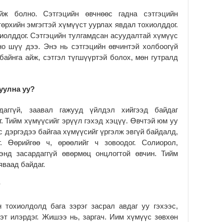
2
йж болно. Сэтгэцийн өвчнөөс гадна сэтгэцийн
Бү
төрхийн эмгэгтэй хүмүүст уурлах явдал тохиолддог.
тэ
иолддог. Сэтгэцийн тулгамдсан асуудалтай хүмүүс
өр
но шүү дээ. Энэ нь сэтгэцийн өвчинтэй холбоогүй
2
айнга айж, сэтгэл түгшүүртэй болох, мөн гутралд
Ша
на
ху
руулна уу?
2
Ба
даггүй, заавал гажууд үйлдэл хийгээд байдаг
но
г. Тийм хүмүүсийг эрүүл гэхэд хэцүү. Өвчтэй юм уу
2
с дэргэдээ байгаа хүмүүсийг үргэлж эвгүй байдалд,
. Өөрийгөө ч, өрөөлийг ч зовоодог. Солиорол,
Мо
хэ
ээнд засардаггүй өвөрмөц онцлогтой өвчин. Тийм
яваад байдаг.
2
Б.
?
хү
хэ
 тохиолдолд бага зэрэг засрал авдаг уу гэхээс,
2
эт илэрдэг. Жишээ нь, заргач. Иим хүмүүс зөвхөн