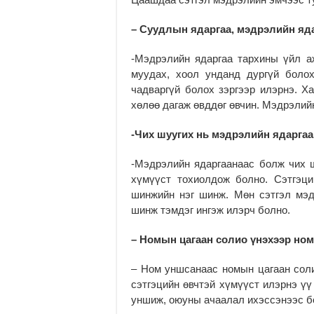
– Суудлын ядаргаа, мэдрэлийн яда
-Мэдрэлийн ядаргаа тархины үйл а
муудах, хоол унданд дургүй болох
чадваргүй болох зэргээр илэрнэ. Х
хөлөө дагаж өвддөг өвчин. Мэдрэлийн
-Чих шуугих нь мэдрэлийн ядаргаа
-Мэдрэлийн ядаргаанаас болж чих ш
хүмүүст тохиолдож болно. Сэтгэц
шинжийн нэг шинж. Мөн сэтгэл мэд
шинж тэмдэг ингэж илэрч болно.
– Номын цагаан солио үнэхээр ном
– Ном уншсанаас номын цагаан соли
сэтгэцийн өвчтэй хүмүүст илэрнэ үү
уншиж, оюуны ачаалал ихэссэнээс бо