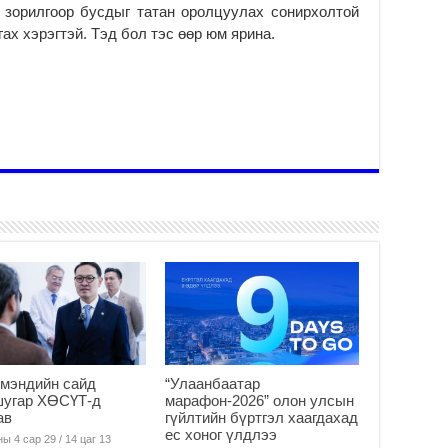
Ер
 зорилгоор бусдыг татан оролцуулах сонирхолтой
га
ах хэрэгтэй. Тэд бол тэс өөр юм ярина.
2
43
ко
2
Ша
то
бу
2
Мо
ча
2
УИ
ас
уд
2
мэндийн сайд
“Улаанбаатар
шугар ХӨСҮТ-д
марафон-2026” олон улсын
ав
гүйлтийн бүртгэл хаагдахад
ес хоног үлдлээ
ы 4 сар 29 / 14 цаг 13