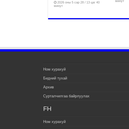
минут
2026 оны 5 сар 28 / 13 цаг 40
минут
Ном хурахуй
Бидний тухай
Архив
Сурталчилгаа байрлуулах
FH
Ном хурахуй