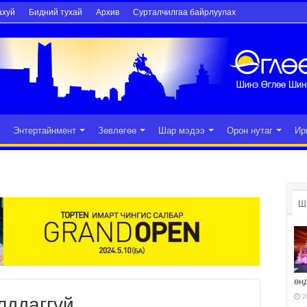
ахуй
Бидний тухай
Архив
Сурталчилгаа байрлуулах
Энтертайнмент
Зөвлөгөө
Шар мэдээ
Орон нутаг
Ир
Ш
өн
2
лддаггүй