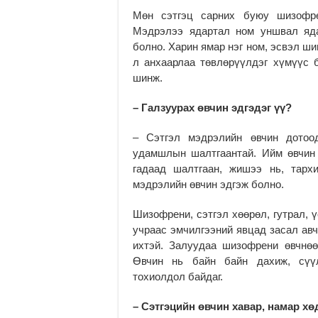
Мөн сэтгэц сарних буюу шизофре
Мэдрэлээ ядартал ном уншвал яда
болно. Харин ямар нэг ном, эсвэл ши
л анхаарлаа төвлөрүүлдэг хүмүүс 
шинж.
– Галзуурах өвчин эдгэдэг үү?
– Сэтгэл мэдрэлийн өвчин дотоод
удамшлын шалтгаантай. Ийм өвчин 
гадаад шалтгаан, жишээ нь, тарх
мэдрэлийн өвчин эдгэж болно.
Шизофрени, сэтгэл хөөрөл, гутрал, 
учраас эмчилгээний явцад засал авч
ихтэй. Залуудаа шизофрени өвчнөө
Өвчин нь байн байн дахиж, сүүл
тохиолдол байдаг.
– Сэтгэцийн өвчин хавар, намар хө