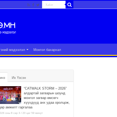
гэний мэдээлэл
Монгол бахархал
инэ
Их Үзсэн
“CATWALK STORM – 2026”
алдартай загварын шоунд
монгол загвар өмсөгч
хүүхдүүд анх удаа оролцож,
дөр амжилт гаргалаа
026 оны 8 сар 3 / 20 цаг 59 минут