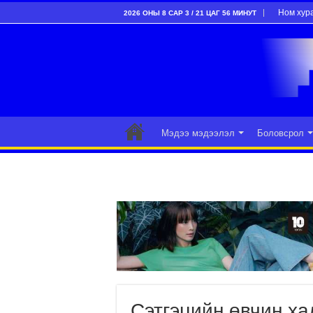
Ном хур
2026 ОНЫ 8 САР 3 / 21 ЦАГ 56 МИНУТ
Мэдээ мэдээлэл
Боловсрол
Сэтгэцийн өвчин ха