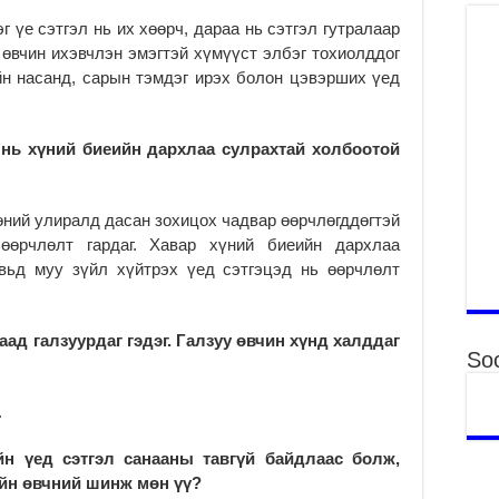
Ха
г үе сэтгэл нь их хөөрч, дараа нь сэтгэл гутралаар
уу
 өвчин ихэвчлэн эмэгтэй хүмүүст элбэг тохиолддог
2
н насанд, сарын тэмдэг ирэх болон цэвэрших үед
НИ
“Т
2
г нь хүний биеийн дархлаа сулрахтай холбоотой
“С
Ул
жи
өний улиралд дасан зохицох чадвар өөрчлөгддөгтэй
2
 өөрчлөлт гардаг. Хавар хүний биеийн дархлаа
Г.
увьд муу зүйл хүйтрэх үед сэтгэцэд нь өөрчлөлт
ша
2
аад галзуурдаг гэдэг. Галзуу өвчин хүнд халддаг
Ни
Soc
Б.
өр
.
2
Ни
йн үед сэтгэл санааны тавгүй байдлаас болж,
хэ
ийн өвчний шинж мөн үү?
ба