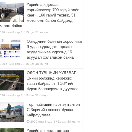
Үерийн эрсдэлээс
сэргийлэхээр 700 гаруй алба
хаагч, 160 гаруй техник, 51
мотопомп бэлэн байдалд
иллаж байна
026 оны 8 сар 3 / 15 цаг 51 минут
Өргөдлийн байнгын хороо нийт
9 удаа хуралдаж, эрхлэх
асуудлынхаа хүрээнд 16
асуудал хэлэлцсэн байна
026 оны 8 сар 3 / 15 цаг 46 минут
ОЛОН ТҮВШНИЙ УУЛЗВАР:
Эхний ээлжинд хэрэгжих
таван байршлын ТЭЗҮ-ийг
бүрэн боловсруулж дууслаа
026 оны 8 сар 3 / 11 цаг 33 минут
Төр, нийгмийн нэрт зүтгэлтэн
С.Зоригийн хөшөөг буцаан
байрлууллаа
2026 оны 8 сар 3 / 11 цаг 28 минут
Үерийн эрсдэлд өртсөн