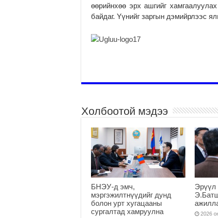
өөрийнхөө эрх ашгийг хамгаалуулах
байдаг. Yүнийг заргын дэмийрлээс ялг
Холбоотой мэдээ
БНЭУ-д эмч,
Эрүүл 
мэргэжилтнүүдийг дунд
Э.Бат
болон урт хугацааны
ажилл
сургалтад хамруулна
2026 он