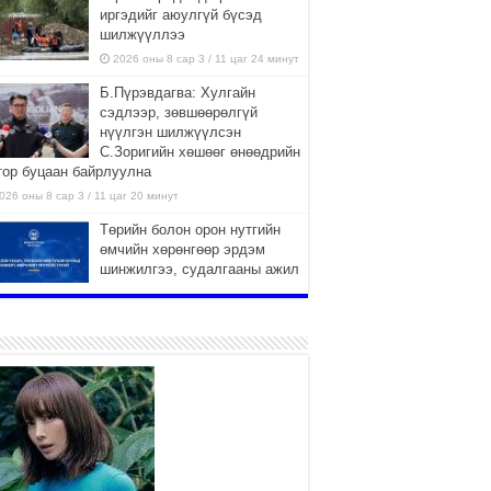
иргэдийг аюулгүй бүсэд
шилжүүллээ
2026 оны 8 сар 3 / 11 цаг 24 минут
Б.Пүрэвдагва: Хулгайн
сэдлээр, зөвшөөрөлгүй
нүүлгэн шилжүүлсэн
С.Зоригийн хөшөөг өнөөдрийн
тор буцаан байрлуулна
026 оны 8 сар 3 / 11 цаг 20 минут
Төрийн болон орон нутгийн
өмчийн хөрөнгөөр эрдэм
шинжилгээ, судалгааны ажил
хийхэд тендерийн болон
йцэтгэлийн баталгаа гаргахгүй
026 оны 8 сар 3 / 11 цаг 13 минут
Нийслэлийн засаг даргын
орлогч Г.Жаргалсайхан БНСУ-
ын КОЙКА-гийн суурин
төлөөлөгч Жу Хэйн Нантай
лзлаа
026 оны 7 сар 31 / 16 цаг 59 минут