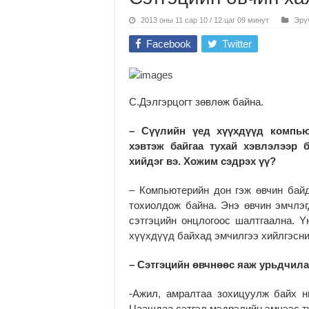
2013 оны 11 сар 10 / 12 цаг 09 минут
Эрү
Facebook
Twitter
С.Дэлгэрцогт зөвлөж байна.
– Сүүлийн үед хүүхдүүд компью
хэвтэж байгаа тухай хэвлэлээр 
хийдэг вэ. Хожим сэдрэх үү?
– Компьютерийн дон гэж өвчин бай
тохиолдож байна. Энэ өвчин эмчлэг
сэтгэцийн онцлогоос шалтгаална. Y
хүүхдүүд байхад эмчилгээ хийлгэсний
– Сэтгэцийн өвчнөөс яаж урьдчила
-Ажил, амралтаа зохицуулж байх н
Цаашдаа сэтгэл мэдрэлийн эмчээс ту