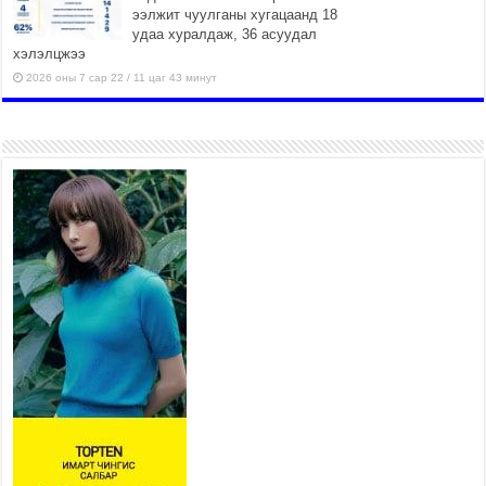
ээлжит чуулганы хугацаанд 18
удаа хуралдаж, 36 асуудал
хэлэлцжээ
2026 оны 7 сар 22 / 11 цаг 43 минут
“4 улирлын турш үйл
ажиллагаа явуулах
боломжтой-Хүүхэд хөгжүүлэх
төв” байгуулах төсөлд төр,
хувийн хэвшлийн түншлэлийн хүрээнд хамтран
ажиллахыг урьж байна
2026 оны 7 сар 22 / 9 цаг 28 минут
Б.Пүрэвдагва: “Урт цагаан”-ыг
залуучууд чөлөөт цагаа
өнгөрүүлдэг, жуулчид зорьж
ирдэг цэг болгоно
2026 оны 7 сар 21 / 16 цаг 47 минут
Тусгай замын автобус /BRT/ төслийн удирдах
хорооны ээлжит хуралдаан боллоо
2026 оны 7 сар 21 / 16 цаг 43 минут
Ерөнхий сайд Н.Учрал БНХАУ-аас Монгол Улсад
суугаа Элчин сайд Шэнь Миньжюанийг хүлээн