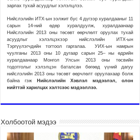
зарлах тухай асуудлыг хэлэлцлээ.
Нийслэлийн ИТХ-ын ээлжит бус 4 дүгээр хуралдааныг 11
сарын 14-ний өдөр хуралдуулж, хуралдаанаар
Нийслэлийн 2013 оны төсөвт өөрчлөлт оруулах тухай
асуудлыг хэлэлцэхээр нийслэлийн ИТХ-ын
Тэргүүлэгчдийн тогтоол гаргалаа. УИХ-ын намрын
чуулганы 2013 оны 10 дугаар сарын 25– ны өдрийн
хуралдаанаар Монгол Улсын 2013 оны төсвийн
тодотголыг хэлэлцэн баталсан бөгөөд үүний дагуу
нийслэлийн 2013 оны төсөвт өөрчлөлт оруулахаар болж
байна гэж
Нийслэлийн Хэвлэл мэдээлэл, олон
нийттэй харилцах хэлтсээс мэдээллээ.
Холбоотой мэдээ