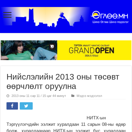
Нийслэлийн 2013 оны төсөвт
өөрчлөлт оруулна
2013 оны 11 сар 11 / 15 цаг 44 минут
Мэдээ мэдээлэл
НИТХ-ын
Тэргүүлэгчдийн ээлжит хуралдаан 11 сарын 08-ны өдөр
болж, хуралдаанаар НИТХ-ын ээлжит бус хуралдаан