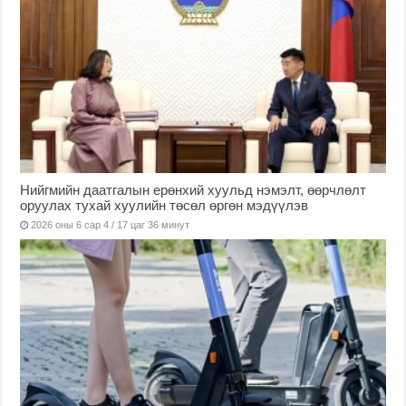
Нийгмийн даатгалын ерөнхий хуульд нэмэлт, өөрчлөлт
оруулах тухай хуулийн төсөл өргөн мэдүүлэв
2026 оны 6 сар 4 / 17 цаг 36 минут