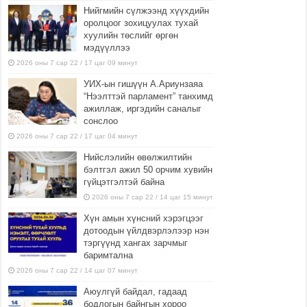
Нийгмийн сүлжээнд хүүхдийн
оролцоог зохицуулах тухай
хуулийн төслийг өргөн
мэдүүллээ
2026 оны 7 сар 22 / 17 цаг 09 минут
УИХ-ын гишүүн А.Ариунзаяа
“Нээлттэй парламент” танхимд
ажиллаж, иргэдийн саналыг
сонслоо
2026 оны 7 сар 22 / 17 цаг 04 минут
Нийслэлийн өвөлжилтийн
бэлтгэл ажил 50 орчим хувийн
гүйцэтгэлтэй байна
2026 оны 7 сар 22 / 14 цаг 15 минут
Хүн амын хүнсний хэрэгцээг
дотоодын үйлдвэрлэлээр нэн
тэргүүнд хангах зарчмыг
баримтална
2026 оны 7 сар 22 / 14 цаг 07 минут
Аюулгүй байдал, гадаад
бодлогын байнгын хороо