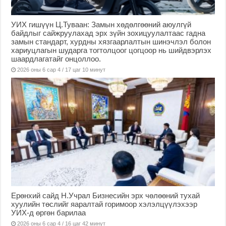
УИХ гишүүн Ц.Туваан: Замын хөдөлгөөний аюулгүй
байдлыг сайжруулахад эрх зүйн зохицуулалтаас гадна
замын стандарт, хурдны хязгаарлалтын шинэчлэл болон
хариуцлагын шударга тогтолцоог цогцоор нь шийдвэрлэх
шаардлагатайг онцоллоо.
2026 оны 6 сар 4 / 17 цаг 10 минут
Ерөнхий сайд Н.Учрал Бизнесийн эрх чөлөөний тухай
хуулийн төслийг яаралтай горимоор хэлэлцүүлэхээр
УИХ-д өргөн барилаа
2026 оны 6 сар 4 / 16 цаг 42 минут