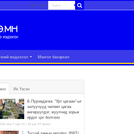
гэний мэдээлэл
Монгол бахархал
инэ
Их Үзсэн
Б.Пүрэвдагва: “Урт цагаан”-ыг
залуучууд чөлөөт цагаа
өнгөрүүлдэг, жуулчид зорьж
ирдэг цэг болгоно
026 оны 7 сар 21 / 16 цаг 47 минут
Тусгай замын автобус /BRT/