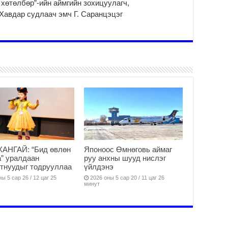
 хөтөлбөр”-ийн аймгийн зохицуулагч,
Ус
ба
Хавдар судлаач эмч Г. Саранцэцэг
сэ
га
2
31
үе
ба
2
Ая
2
Үе
хо
ба
АНГАЙ: “Бид өвлөн
Японоос Өмнөговь аймаг
” уралдаан
руу анхны шууд нислэг
2
тнуудыг тодрууллаа
үйлдэнэ
Мо
ы 5 сар 26 / 12 цаг 25
2026 оны 5 сар 20 / 11 цаг 26
“Д
минут
ба
2
Ша