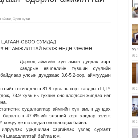
н аймаг
,
Орон нутаг
, ЦАГААН-ОВОО СУМДАД
ДӨРЛӨГ АМЖИЛТТАЙ БОЛЖ ӨНДӨРЛӨЛӨӨ
уу
2
Дорнод аймгийн хүн амын дундах хорт
хавдрын өвчлөлийн түвшин сүүлийн
байдлаар улсын дунджаас 3.6-5.2-оор, аймгуудын
нийт тохиолдлын 81.9 хувь нь хорт хавдрын III, IY
2
дож, 73.9 хувь нь тухайн оношлогдсон жилдээ нэг
на.
статистик судалгаагаар аймгийн хүн амын дундах
с баралтын 47,4%-ийг элэгний хорт хавдар эзлэж
, IY хожуу үе шатандаа оношлогдож байна.
2
лрүүлэх урьдчилан сэргийлэх үзлэг, сургалт
үй шаардлагатай байгаа юм.