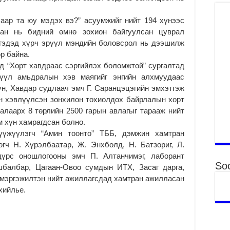
то
2
аар та юу мэдэх вэ?” асуумжийг нийт 194 хүнээс
сан нь бидний өмнө зохион байгуулсан цуврал
“Э
хө
иргэдэд хүрч эрүүл мэндийн боловсрол нь дээшилж
р байна.
2
д “Хорт хавдраас сэргийлэх боломжтой” сургалтад
“Ж
үүл амьдралын хэв маягийг энгийн алхмуудаас
2
үн, Хавдар судлаач эмч Г. Саранцэцэгийн эмхэтгэж
Б.
н хэвлүүлсэн зонхилон тохиолдох байрлалын хорт
за
алаарх 8 төрлийн 2500 гарын авлагыг тарааж нийт
за
м хүн хамрагдсан болно.
2
хүүжүүлэгч “Амин тоонто” ТББ, дэмжин хамтран
Б.
гч Н. Хүрэлбаатар, Ж. Энхболд, Н. Батзориг, Л.
чи
 дүрс оношлогооны эмч П. Алтанчимэг, лаборант
бо
Soc
шбалбар, Цагаан-Овоо сумдын ИТХ, Засаг дарга,
2
н мэргэжилтэн нийт ажиллагсдад хамтран ажилласан
Ха
хийлье.
за
үр
2