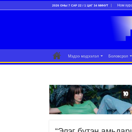
Ном хур
2026 ОНЫ 7 САР 22 / 1 ЦАГ 34 МИНУТ
Мэдээ мэдээлэл
Боловсрол
“Элэг бүтэн амьдар