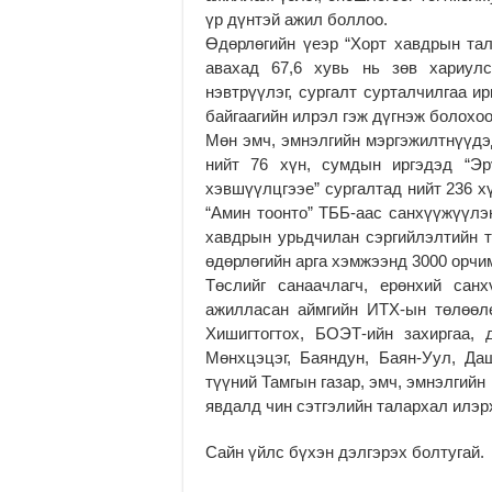
үр дүнтэй ажил боллоо.
Өдөрлөгийн үеэр “Хорт хавдрын тал
авахад 67,6 хувь нь зөв хариул
нэвтрүүлэг, сургалт сурталчилгаа 
байгаагийн илрэл гэж дүгнэж болохоо
Мөн эмч, эмнэлгийн мэргэжилтнүүдэ
нийт 76 хүн, сумдын иргэдэд “Эр
хэвшүүлцгээе” сургалтад нийт 236 х
“Амин тоонто” ТББ-аас санхүүжүүлэ
хавдрын урьдчилан сэргийлэлтийн т
өдөрлөгийн арга хэмжээнд 3000 орчи
Төслийг санаачлагч, ерөнхий сан
ажилласан аймгийн ИТХ-ын төлөөлө
Хишигтогтох, БОЭТ-ийн захиргаа,
Мөнхцэцэг, Баяндун, Баян-Уул, Да
түүний Тамгын газар, эмч, эмнэлгий
явдалд чин сэтгэлийн талархал илэр
Сайн үйлс бүхэн дэлгэрэх болтугай.