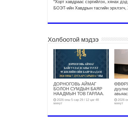
“Хорт хавдраас сэргийлэх, хянах дэд
БОЭТ-ийн Хавдрын тасгийн эрхлэгч, 
Холбоотой мэдээ
ДОРНОГОВЬ АЙМАГ
ӨВӨРХ
БОЛОН СУМДЫН БАЯР
дуулна
НААДМЫН ТОВ ГАРЛАА.
авьяас
2026 оны 5 сар 29 / 12 цаг 48
2026 он
минут
минут