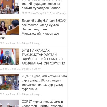
төслийн удирдах хорооны
ээлжит хуралдаан боллоо
2026 оны 7 сар 21 / 16 цаг 43 минут
Ерөнхий сайд Н.Учрал БНХАУ-
аас Монгол Улсад суугаа
Элчин сайд Шэнь
Миньжюанийг хүлээн авч
лзав
026 оны 7 сар 21 / 16 цаг 39 минут
БҮГД НАЙРАМДАХ
ТАЖИКИСТАН УЛСТАЙ
ЭДИЙН ЗАСГИЙН ХАМТЫН
АЖИЛЛАГААГ ӨРГӨЖҮҮЛНЭ
026 оны 7 сар 21 / 16 цаг 34 минут
26,992 суралцагч хотхоны бага
сургуульд, 8100 суралцагч
төрөлжсөн ахлах сургуульд
суралцана
026 оны 7 сар 21 / 13 цаг 43 минут
COP17 хурлын үеэрх замын
хөдөлгөөн, нийтийн тээврийн