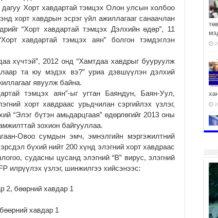
 дагуу Хорт хавдартай тэмцэх Олон улсын холбоо
энд хорт хавдрын эсрэг үйл ажиллагааг санаачлан
тө
дрийг “Хорт хавдартай тэмцэх Дэлхийн өдөр”, 11
мэ
“Хорт хавдартай тэмцэх аян” болгон тэмдэглэн
2
даа хүчтэй”, 2012 онд “Хамтдаа хавдрыг бууруулж
талаар та юу мэдэх вэ?” уриа дэвшүүлэн дэлхий
жиллагааг явуулж байна.
артай тэмцэх аян”-ыг угтан Баяндун, Баян-Уул,
ха
эгний хорт хавдраас урьдчилан сэргийлэх үзлэг,
2
үхий “Элэг бүтэн амьдарцгаая” өдөрлөгийг 2013 оны
 амжилттай зохион байгууллаа.
агаан-Овоо сумдын эмч, эмнэлгийн мэргэжилтний
 эрсдэл бүхий нийт 200 хүнд элэгний хорт хавдраас
логоо, судасны цусанд элэгний “В” вирус, элэгний
2
FP илрүүлэх үзлэг, шинжилгээ хийсэнээс:
р 2, бөөрний хавдар 1
АЧ
 бөөрний хавдар 1
2