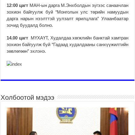
12:00 цагт
МАН-ын дарга М.Энхболдын зүгээс санаачлан
зохион байгуулж буй “Монголын улс төрийн намуудын
дарга нарын нээлттэй уулзалт ярилцлага” Улаанбаатар
зочид буудалд болно.
14.00 цагт
МҮХАҮТ, Худалдаа хөгжлийн банктай хамтран
зохион байгуулж буй “Гадаад худалдааны санхүүжилтийн
зөвлөгөөн” эхлэнэ.
Холбоотой мэдээ