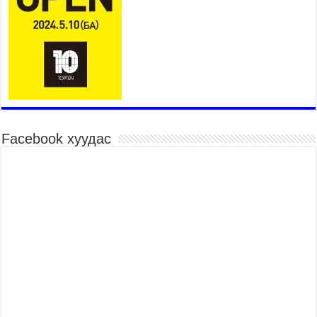
26,992 суралцагч хотхоны бага сургуульд, 8100
суралцагч төрөлжсөн ахлах сургуульд
суралцана
2026 оны 7 сар 21 / 13 цаг 43 минут
COP17 хурлын үеэрх замын хөдөлгөөн, нийтийн
тээврийн зохицуулалт, сургууль, цэцэрлэг, зах,
худалдааны төвийн ажиллах хуваарийг гаргаж,
иргэдэд мэдээлэхийг үүрэг болголоо
2026 оны 7 сар 21 / 11 цаг 59 минут
Facebook хуудас
Гэр бүлийн хэрэг шүүхэд хянан шийдвэрлэх
тухай хуулиар хүүхдийн дээд ашиг сонирхлыг
нэн тэргүүнд хангахыг баталгаажууллаа
2026 оны 7 сар 21 / 11 цаг 42 минут
Б.Пүрэвдагва: “Туул-1” коллекторыг ашиглалтад
оруулж байж бид гэр хорооллыг барилгажуулна
2026 оны 7 сар 21 / 10 цаг 15 минут
НИЙСЛЭЛ, АЙМГИЙН УДИРДЛАГУУДЫН
АЖЛЫГ ХҮНД СУРТЛЫГ БУУРУУЛЖ, ИРГЭД,
АЖ АХУЙН НЭГЖИЙН АЧААГ ХЭРХЭН
ХӨНГӨЛСНӨӨР ДҮГНЭНЭ
2026 оны 7 сар 21 / 10 цаг 09 минут