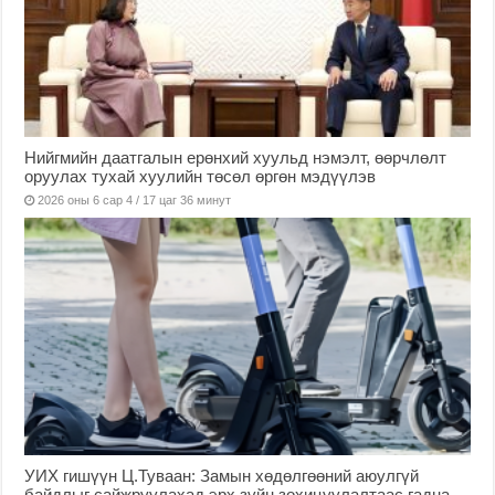
Нийгмийн даатгалын ерөнхий хуульд нэмэлт, өөрчлөлт
оруулах тухай хуулийн төсөл өргөн мэдүүлэв
2026 оны 6 сар 4 / 17 цаг 36 минут
УИХ гишүүн Ц.Туваан: Замын хөдөлгөөний аюулгүй
байдлыг сайжруулахад эрх зүйн зохицуулалтаас гадна