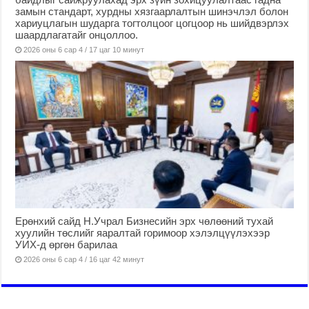
замын стандарт, хурдны хязгаарлалтын шинэчлэл болон
хариуцлагын шударга тогтолцоог цогцоор нь шийдвэрлэх
шаардлагатайг онцоллоо.
2026 оны 6 сар 4 / 17 цаг 10 минут
Ерөнхий сайд Н.Учрал Бизнесийн эрх чөлөөний тухай
хуулийн төслийг яаралтай горимоор хэлэлцүүлэхээр
УИХ-д өргөн барилаа
2026 оны 6 сар 4 / 16 цаг 42 минут