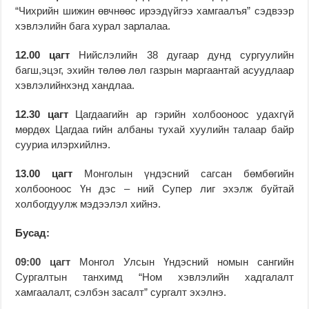
“Чихрийн шижин өвчнөөс ирээдүйгээ хамгаалъя” сэдвээр
хэвлэлийн бага хурал зарлалаа.
12.00 цагт
Нийслэлийн 38 дугаар дунд сургуулийн
багш,эцэг, эхийн төлөө лөл газрын маргаантай асуудлаар
хэвлэлийнхэнд хандлаа.
12.30 цагт
Цагдаагийн ар гэрийн холбооноос удахгүй
мөрдөх Цагдаа гийн албаны тухай хуулийн талаар байр
сууриа илэрхийлнэ.
13.00 цагт
Монголын үндэсний сагсан бөмбөгийн
холбооноос Үн дэс – ний Супер лиг эхэлж буйтай
холбогдуулж мэдээлэл хийнэ.
Бусад:
09:00 цагт
Монгол Улсын Үндэсний номын сангийн
Сургалтын танхимд “Ном хэвлэлийн хадгалалт
хамгаалалт, сэлбэн засалт” сургалт эхэлнэ.