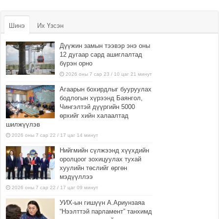
Шинэ
Их Үзсэн
Дүүжин замын тээвэр энэ оны
12 дугаар сард ашиглалтад
бүрэн орно
2026 оны 7 сар 23 / 10 цаг 21 минут
Агаарын бохирдлыг бууруулах
бодлогын хүрээнд Баянгол,
Чингэлтэй дүүргийн 5000
өрхийг хийн халаалтад
шилжүүлэв
2026 оны 7 сар 22 / 17 цаг 14 минут
Нийгмийн сүлжээнд хүүхдийн
оролцоог зохицуулах тухай
хуулийн төслийг өргөн
мэдүүллээ
2026 оны 7 сар 22 / 17 цаг 09 минут
УИХ-ын гишүүн А.Ариунзаяа
“Нээлттэй парламент” танхимд