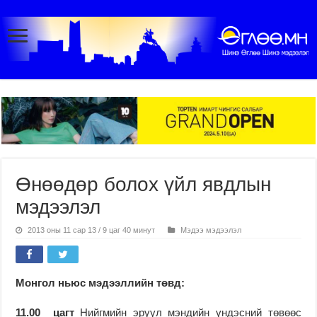
Өнөөдөр болох үйл явдлын
мэдээлэл
2013 оны 11 сар 13 / 9 цаг 40 минут
Мэдээ мэдээлэл
Монгол ньюс мэдээллийн төвд:
11.00 цагт
Нийгмийн эрүүл мэндийн үндэсний төвөөс