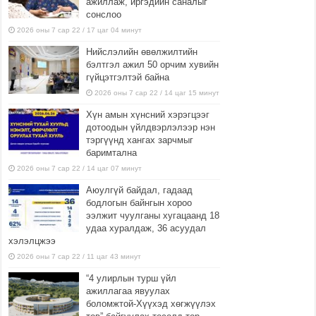
ажиллаж, иргэдийн саналыг
сонслоо
2026 оны 7 сар 22 / 17 цаг 04 минут
Нийслэлийн өвөлжилтийн
бэлтгэл ажил 50 орчим хувийн
гүйцэтгэлтэй байна
2026 оны 7 сар 22 / 14 цаг 15 минут
Хүн амын хүнсний хэрэгцээг
дотоодын үйлдвэрлэлээр нэн
тэргүүнд хангах зарчмыг
баримтална
2026 оны 7 сар 22 / 14 цаг 07 минут
Аюулгүй байдал, гадаад
бодлогын байнгын хороо
ээлжит чуулганы хугацаанд 18
удаа хуралдаж, 36 асуудал
хэлэлцжээ
2026 оны 7 сар 22 / 11 цаг 43 минут
“4 улирлын турш үйл
ажиллагаа явуулах
боломжтой-Хүүхэд хөгжүүлэх