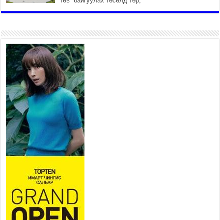
төв” байгуулах төсөлд төр,
хувийн хэвшлийн түншлэлийн хүрээнд хамтран
ажиллахыг урьж байна
2026 оны 7 сар 22 / 9 цаг 28 минут
Б.Пүрэвдагва: “Урт цагаан”-ыг
залуучууд чөлөөт цагаа
өнгөрүүлдэг, жуулчид зорьж
ирдэг цэг болгоно
2026 оны 7 сар 21 / 16 цаг 47 минут
Тусгай замын автобус /BRT/
төслийн удирдах хорооны
ээлжит хуралдаан боллоо
2026 оны 7 сар 21 / 16 цаг 43 минут
Ерөнхий сайд Н.Учрал БНХАУ-аас Монгол Улсад
суугаа Элчин сайд Шэнь Миньжюанийг хүлээн
авч уулзав
2026 оны 7 сар 21 / 16 цаг 39 минут
БҮГД НАЙРАМДАХ ТАЖИКИСТАН УЛСТАЙ
ЭДИЙН ЗАСГИЙН ХАМТЫН АЖИЛЛАГААГ
ӨРГӨЖҮҮЛНЭ
2026 оны 7 сар 21 / 16 цаг 34 минут