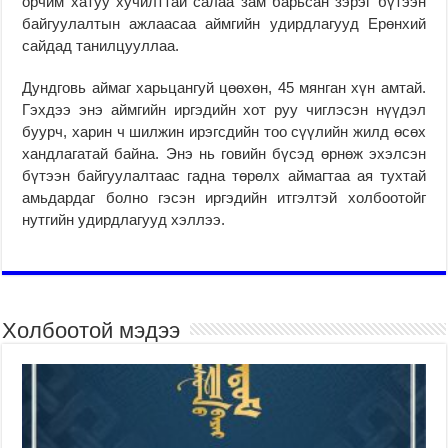
орчим хатуу хучилттай салаа зам барьсан зэрэг бүтээн
байгуулалтын ажлаасаа аймгийн удирдлагууд Ерөнхий
сайдад танилцууллаа.
Дундговь аймаг харьцангуй цөөхөн, 45 мянган хүн амтай.
Гэхдээ энэ аймгийн иргэдийн хот руу чиглэсэн нүүдэл
буурч, харин ч шилжин ирэгсдийн тоо сүүлийн жилд өсөх
хандлагатай байна. Энэ нь говийн бүсэд өрнөж эхэлсэн
бүтээн байгуулалтаас гадна төрөлх аймагтаа ая тухтай
амьдардаг болно гэсэн иргэдийн итгэлтэй холбоотойг
нутгийн удирдлагууд хэллээ.
Холбоотой мэдээ