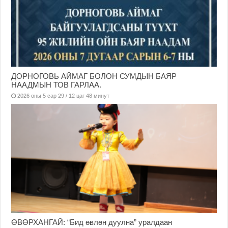
ДОРНОГОВЬ АЙМАГ БОЛОН СУМДЫН БАЯР
НААДМЫН ТОВ ГАРЛАА.
2026 оны 5 сар 29 / 12 цаг 48 минут
ӨВӨРХАНГАЙ: “Бид өвлөн дуулна” уралдаан