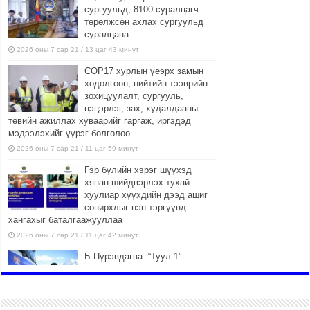
сургуульд, 8100 суралцагч
төрөлжсөн ахлах сургуульд
суралцана
2026 оны 7 сар 21 / 13 цаг 43 минут
COP17 хурлын үеэрх замын
хөдөлгөөн, нийтийн тээврийн
зохицуулалт, сургууль,
цэцэрлэг, зах, худалдааны
төвийн ажиллах хуваарийг гаргаж, иргэдэд
мэдээлэхийг үүрэг болголоо
2026 оны 7 сар 21 / 11 цаг 59 минут
Гэр бүлийн хэрэг шүүхэд
хянан шийдвэрлэх тухай
хуулиар хүүхдийн дээд ашиг
сонирхлыг нэн тэргүүнд
хангахыг баталгаажууллаа
2026 оны 7 сар 21 / 11 цаг 42 минут
Б.Пүрэвдагва: “Туул-1”
коллекторыг ашиглалтад
оруулж байж бид гэр
хорооллыг барилгажуулна
2026 оны 7 сар 21 / 10 цаг 15 минут