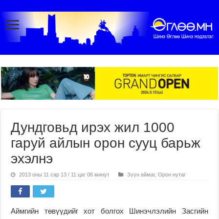
Дундговьд ирэх жил 1000
гаруй айлын орон сууц барьж
эхэлнэ
2013 оны 11 сар 13 / 11 цаг 06 минут
Зүүн аймаг
,
Орон нутаг
Аймгийн төвүүдийг хот болгох Шинэчлэлийн Засгийн