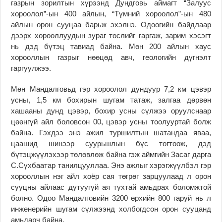
газрын зорилтын хүрээнд Дундговь аймагт “Залуус
хороолол”-ын 400 айлын, “Түмний хороолол”-ын 480
айлын орон сууцаа барьж эхэлнэ. Одоогийн байдлаар
дээрх хорооллуудын зураг төслийг гаргаж, зарим хэсэгт
нь дэд бүтэц тавиад байна. Мөн 200 айлын хаус
хорооллын газрыг нөөцөд авч, геологийн дүгнэлт
гаргуулжээ.
Мөн Мандалговьд гэр хороолол дундуур 7,2 км цэвэр
усны, 1,5 км бохирын шугам татаж, залгаа дөрвөн
хашааны дунд цэвэр, бохир усны сүлжээ оруулснаар
цөөнгүй айл боловсон 00, цэвэр усны тоолууртай болж
байна. Гэхдээ энэ ажил туршилтын шатандаа яваа,
цаашид шинээр суурьшлын бүс тогтоож, дэд
бүтэцжүүлэхээр төлөвлөж байна гэж аймгийн Засаг дарга
С.Сүхбаатар танилцууллаа. Энэ ажлыг хэрэгжүүлбэл гэр
хорооллын нэг айл хоёр сая төгрөг зарцуулаад л орон
сууцны айлаас дутуугүй ая тухтай амьдрах боломжтой
болно. Одоо Мандалговийн 3200 өрхийн 800 гаруй нь л
инженерийн шугам сүлжээнд холбогдсон орон сууцанд
амьдарч байна.