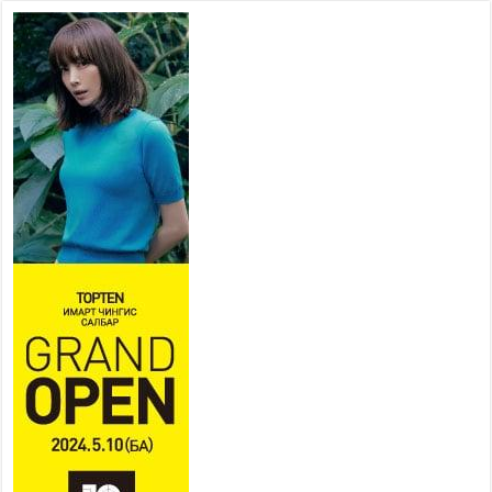
НИЙСЛЭЛ, АЙМГИЙН
УДИРДЛАГУУДЫН АЖЛЫГ
ХҮНД СУРТЛЫГ БУУРУУЛЖ,
ИРГЭД, АЖ АХУЙН НЭГЖИЙН
АЧААГ ХЭРХЭН ХӨНГӨЛСНӨӨР ДҮГНЭНЭ
2026 оны 7 сар 21 / 10 цаг 09 минут
Байнгын хорооны дарга М.Мандхай Цөлжилттэй
тэмцэх тухай НҮБ-ын конвенцын талуудын 17
дугаар бага хурал (СОР17)-ын бэлтгэл ажлын
явцтай танилцлаа
2026 оны 7 сар 21 / 10 цаг 03 минут
Б.Пүрэвдагва: Бүтээн байгуулалтын аливаа
ажил инженерийн хангамжийн байгууллагуудын
уялдаа холбоогүйгээс саатах ёсгүй
2026 оны 7 сар 20 / 17 цаг 21 минут
“Сэлбэ 20 минутын хот” төслийн анхны 12
давхар барилгын үндсэн карказ, цутгалтын ажил
дууслаа
2026 оны 7 сар 20 / 17 цаг 17 минут
Мопед, скүүтер, тэдгээртэй адилтгах үзүүлэлт