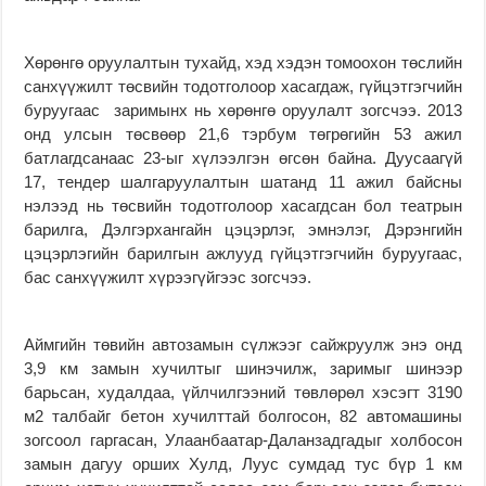
Хөрөнгө оруулалтын тухайд, хэд хэдэн томоохон төслийн
санхүүжилт төсвийн тодотголоор хасагдаж, гүйцэтгэгчийн
буруугаас заримынх нь хөрөнгө оруулалт зогсчээ. 2013
онд улсын төсвөөр 21,6 тэрбум төгрөгийн 53 ажил
батлагдсанаас 23-ыг хүлээлгэн өгсөн байна. Дуусаагүй
17, тендер шалгаруулалтын шатанд 11 ажил байсны
нэлээд нь төсвийн тодотголоор хасагдсан бол театрын
барилга, Дэлгэрхангайн цэцэрлэг, эмнэлэг, Дэрэнгийн
цэцэрлэгийн барилгын ажлууд гүйцэтгэгчийн буруугаас,
бас санхүүжилт хүрээгүйгээс зогсчээ.
Аймгийн төвийн автозамын сүлжээг сайжруулж энэ онд
3,9 км замын хучилтыг шинэчилж, заримыг шинээр
барьсан, худалдаа, үйлчилгээний төвлөрөл хэсэгт 3190
м2 талбайг бетон хучилттай болгосон, 82 автомашины
зогсоол гаргасан, Улаанбаатар-Даланзадгадыг холбосон
замын дагуу орших Хулд, Луус сумдад тус бүр 1 км