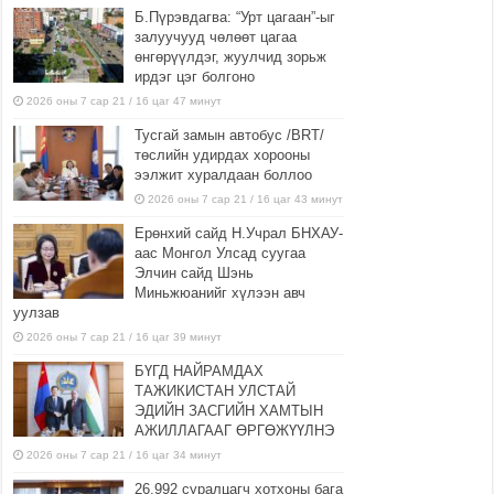
Б.Пүрэвдагва: “Урт цагаан”-ыг
залуучууд чөлөөт цагаа
өнгөрүүлдэг, жуулчид зорьж
ирдэг цэг болгоно
2026 оны 7 сар 21 / 16 цаг 47 минут
Тусгай замын автобус /BRT/
төслийн удирдах хорооны
ээлжит хуралдаан боллоо
2026 оны 7 сар 21 / 16 цаг 43 минут
Ерөнхий сайд Н.Учрал БНХАУ-
аас Монгол Улсад суугаа
Элчин сайд Шэнь
Миньжюанийг хүлээн авч
уулзав
2026 оны 7 сар 21 / 16 цаг 39 минут
БҮГД НАЙРАМДАХ
ТАЖИКИСТАН УЛСТАЙ
ЭДИЙН ЗАСГИЙН ХАМТЫН
АЖИЛЛАГААГ ӨРГӨЖҮҮЛНЭ
2026 оны 7 сар 21 / 16 цаг 34 минут
26,992 суралцагч хотхоны бага