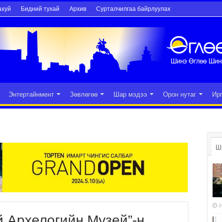
ахуй
Бидний тухай
Архив
Сурталчилгаа байрлуулах
Энтертайнмент
Зөвлөгөө
Шар мэдээ
Орон нутаг
Ир
Ш
2
й Архелогийн Музей”-н