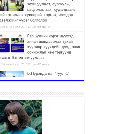
зохицуулалт, сургууль,
цэцэрлэг, зах, худалдааны
вийн ажиллах хуваарийг гаргаж, иргэдэд
дээлэхийг үүрэг болголоо
026 оны 7 сар 21 / 11 цаг 59 минут
Гэр бүлийн хэрэг шүүхэд
хянан шийдвэрлэх тухай
хуулиар хүүхдийн дээд ашиг
сонирхлыг нэн тэргүүнд
нгахыг баталгаажууллаа
026 оны 7 сар 21 / 11 цаг 42 минут
Б.Пүрэвдагва: “Туул-1”
коллекторыг ашиглалтад
оруулж байж бид гэр
хорооллыг барилгажуулна
026 оны 7 сар 21 / 10 цаг 15 минут
НИЙСЛЭЛ, АЙМГИЙН
УДИРДЛАГУУДЫН АЖЛЫГ
ХҮНД СУРТЛЫГ БУУРУУЛЖ,
ИРГЭД, АЖ АХУЙН НЭГЖИЙН
ААГ ХЭРХЭН ХӨНГӨЛСНӨӨР ДҮГНЭНЭ
026 оны 7 сар 21 / 10 цаг 09 минут