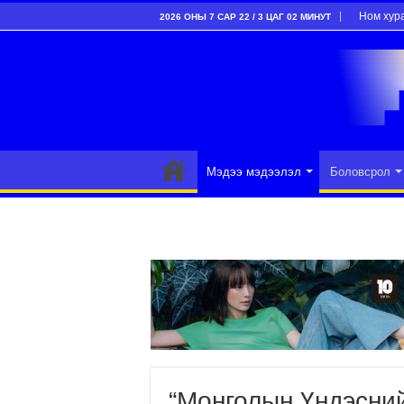
Ном хур
2026 ОНЫ 7 САР 22 / 3 ЦАГ 02 МИНУТ
Мэдээ мэдээлэл
Боловсрол
“Монголын Үндэсни