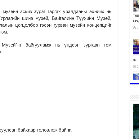
музейн эскиз зураг гаргах уралдааны эхнийх нь
тө
 Урлагийн шинэ музей, Байгалийн Түүхийн Музей,
мэ
лалын цогцолбор гэсэн гурван музейн концепцийг
2
 юм.
 Музей”-н байгууламж нь үндсэн зургаан том
л:
ха
2
2
г харуулсан байхаар төлөвлөж байна.
АЧ
2