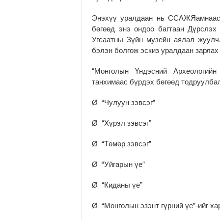
Энэхүү уралдаан нь ССАЖЯамнаас 
бөгөөд энэ ондоо багтаан Дүрслэх
Угсаатны Зүйн музейн аялал жуулч
бэлэн болгож эскиз уралдаан зарлах
“Монголын Үндэсний Археологийн
танхимаас бүрдэх бөгөөд тодруулба
Ø “Чулуун зэвсэг”
Ø “Хүрэл зэвсэг”
Ø “Төмөр зэвсэг”
Ø “Уйгарын үе”
Ø “Киданы үе”
Ø “Монголын эзэнт гүрний үе”-ий