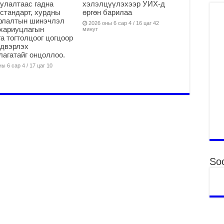
улалтаас гадна
хэлэлцүүлэхээр УИХ-д
то
стандарт, хурдны
өргөн барилаа
2
арлалтын шинэчлэл
2026 оны 6 сар 4 / 16 цаг 42
хариуцлагын
минут
“Э
а тогтолцоог цогцоор
хө
йдвэрлэх
2
агатайг онцоллоо.
ы 6 сар 4 / 17 цаг 10
“Ж
2
Б.
за
за
2
Б.
чи
бо
Soc
2
Ха
за
үр
2