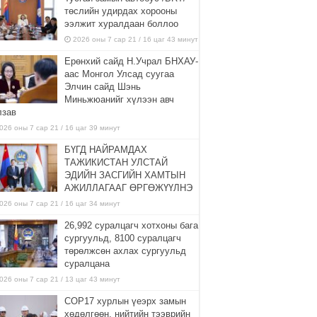
төслийн удирдах хорооны
ээлжит хуралдаан боллоо
2026 оны 7 сар 21 / 16 цаг 43 минут
Ерөнхий сайд Н.Учрал БНХАУ-
аас Монгол Улсад суугаа
Элчин сайд Шэнь
Миньжюанийг хүлээн авч
лзав
026 оны 7 сар 21 / 16 цаг 39 минут
БҮГД НАЙРАМДАХ
ТАЖИКИСТАН УЛСТАЙ
ЭДИЙН ЗАСГИЙН ХАМТЫН
АЖИЛЛАГААГ ӨРГӨЖҮҮЛНЭ
026 оны 7 сар 21 / 16 цаг 34 минут
26,992 суралцагч хотхоны бага
сургуульд, 8100 суралцагч
төрөлжсөн ахлах сургуульд
суралцана
026 оны 7 сар 21 / 13 цаг 43 минут
COP17 хурлын үеэрх замын
хөдөлгөөн, нийтийн тээврийн