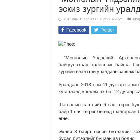
эскиз зургийн урал
2013 оны 11 сар 13 / 13 цаг 00 минут
Мэд
Facebook
Twitter
“Монголын Үндэсний Археологи
байгуулахаар төлөвлөж байгаа бө
зургийн нээлттэй уралдаан зарлаж б
Уралдаан 2013 оны 11 дүгээр сарын 
хугацаанд үргэлжлэх ба 12 дугаар са
Шагналын сан нийт 6 сая төгрөг буюу I
байр 1 сая төгрөг бөгөөд шалгарсан 
өгнө.
Эхний 3 байрт орсон бүтээлийг зох
бусад бүтээлийг буцаан авч болно.