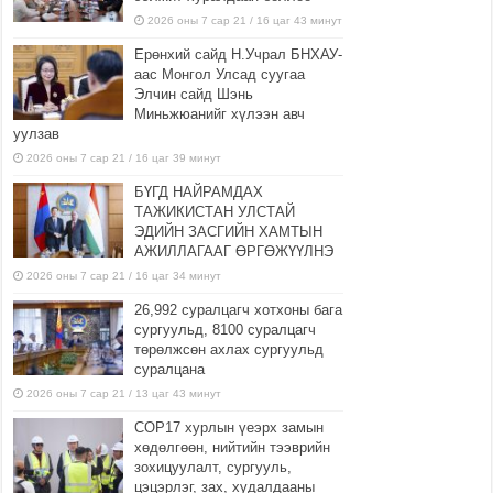
2026 оны 7 сар 21 / 16 цаг 43 минут
Ерөнхий сайд Н.Учрал БНХАУ-
аас Монгол Улсад суугаа
Элчин сайд Шэнь
Миньжюанийг хүлээн авч
уулзав
2026 оны 7 сар 21 / 16 цаг 39 минут
БҮГД НАЙРАМДАХ
ТАЖИКИСТАН УЛСТАЙ
ЭДИЙН ЗАСГИЙН ХАМТЫН
АЖИЛЛАГААГ ӨРГӨЖҮҮЛНЭ
2026 оны 7 сар 21 / 16 цаг 34 минут
26,992 суралцагч хотхоны бага
сургуульд, 8100 суралцагч
төрөлжсөн ахлах сургуульд
суралцана
2026 оны 7 сар 21 / 13 цаг 43 минут
COP17 хурлын үеэрх замын
хөдөлгөөн, нийтийн тээврийн
зохицуулалт, сургууль,
цэцэрлэг, зах, худалдааны