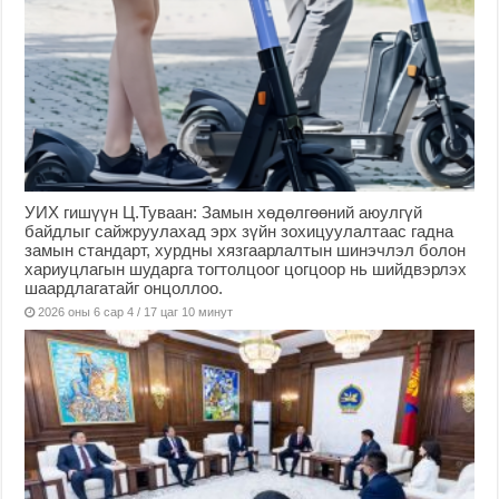
УИХ гишүүн Ц.Туваан: Замын хөдөлгөөний аюулгүй
байдлыг сайжруулахад эрх зүйн зохицуулалтаас гадна
замын стандарт, хурдны хязгаарлалтын шинэчлэл болон
хариуцлагын шударга тогтолцоог цогцоор нь шийдвэрлэх
шаардлагатайг онцоллоо.
2026 оны 6 сар 4 / 17 цаг 10 минут