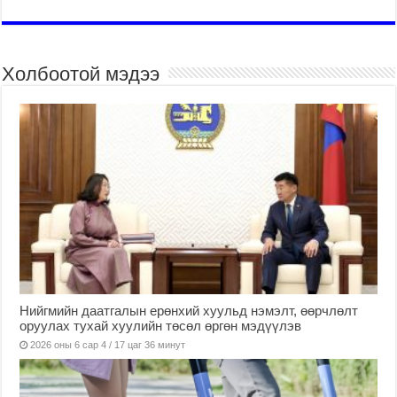
Холбоотой мэдээ
Нийгмийн даатгалын ерөнхий хуульд нэмэлт, өөрчлөлт
оруулах тухай хуулийн төсөл өргөн мэдүүлэв
2026 оны 6 сар 4 / 17 цаг 36 минут