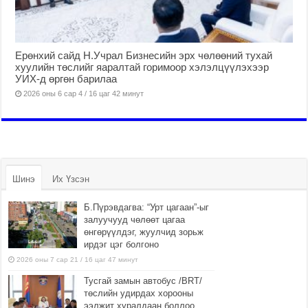
Ерөнхий сайд Н.Учрал Бизнесийн эрх чөлөөний тухай
хуулийн төслийг яаралтай горимоор хэлэлцүүлэхээр
УИХ-д өргөн барилаа
2026 оны 6 сар 4 / 16 цаг 42 минут
Шинэ
Их Үзсэн
Б.Пүрэвдагва: “Урт цагаан”-ыг
залуучууд чөлөөт цагаа
өнгөрүүлдэг, жуулчид зорьж
ирдэг цэг болгоно
2026 оны 7 сар 21 / 16 цаг 47 минут
Тусгай замын автобус /BRT/
төслийн удирдах хорооны
ээлжит хуралдаан боллоо