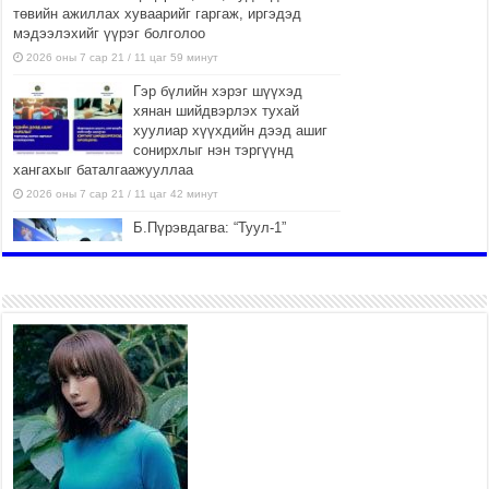
төвийн ажиллах хуваарийг гаргаж, иргэдэд
мэдээлэхийг үүрэг болголоо
2026 оны 7 сар 21 / 11 цаг 59 минут
Гэр бүлийн хэрэг шүүхэд
хянан шийдвэрлэх тухай
хуулиар хүүхдийн дээд ашиг
сонирхлыг нэн тэргүүнд
хангахыг баталгаажууллаа
2026 оны 7 сар 21 / 11 цаг 42 минут
Б.Пүрэвдагва: “Туул-1”
коллекторыг ашиглалтад
оруулж байж бид гэр
хорооллыг барилгажуулна
2026 оны 7 сар 21 / 10 цаг 15 минут
НИЙСЛЭЛ, АЙМГИЙН
УДИРДЛАГУУДЫН АЖЛЫГ
ХҮНД СУРТЛЫГ БУУРУУЛЖ,
ИРГЭД, АЖ АХУЙН НЭГЖИЙН
АЧААГ ХЭРХЭН ХӨНГӨЛСНӨӨР ДҮГНЭНЭ
2026 оны 7 сар 21 / 10 цаг 09 минут
Байнгын хорооны дарга