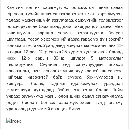
Хамгийн гол нь хэрэгжүүлэх боломжтой, шинэ санаа
гаргасан, тухайн шинэ санаагаа хэрхэн, яаж хэрэгжүүлэх
талаар маркетинг, үйл ажиллагаа, санхүүгийн төлөвлөгөөг
боловсруулсан байх шаардлага тавигдах юм байна. Мөн
танилцуулга, зорилго зорилт, хэрэгжүүлэх болсон
шалтгаан, төсөл хэрэгжсэний дараа гарах үр дүн зэргийг
тодорхой тусгана. Уралдаанд ирүүлэх материалыг энэ 11-
р сарын 12-оос, 12-р сарын 25 хүртэл хүлээн авах бөгөөд
ирэх 12-р сарын 30-нд шилдэг 5 материалыг
шалгаруулна. Сүүлийн үед залуучуудын идэвхи
санаачилга, шинэ санааг дэмжих, дуу хоолойг нь сонсох,
нийгэмд идэвхитэй байр сууриа бэхжүүлэхэд нь
хөшүүрэг болох, тэднийг идэвхжүүлэх уралдаан
тэмцээнүүд дутагдаад байна гэж хэлж болно. Тийм
учраас залуучууд маань олон шинэ санал санаачилагаа
бодит биелэл болгож хэрэгжүүлэхийн тулд энэхүү
уралдаанд идэвхитэй оролцох бизээ.