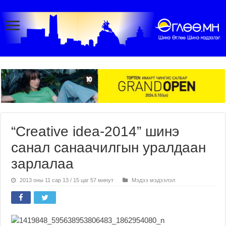
“Creative idea-2014” шинэ
санал санаачилгын уралдаан
зарлалаа
2013 оны 11 сар 13 / 15 цаг 57 минут
Мэдээ мэдээлэл