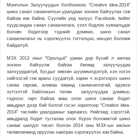
Монголын Залуучуудын Холбооноос “Creative idea-2014”
шинэ санал санаачилгын уралдаан зохион байгуулах гэж
байгаа юм байна. Сүүлийн үед залуус Facebook, twitter
хуудсандаа санал санаачилага, үзэл бодлоо хуваалцдаг
боловч бодитоор тэднийг дэмжих, шинэ санал
санаачилагыг нь хэрэгжүүлэх тогтолцоо, нөхцөл боломж
байдаггүй.
МЗХ 2013 оныг “Оролцьё” уриан дор бүхий л ажлаа
зохион байгуулж байгаа бөгөөд залуучуудаа
залхуурдаггүй, бусдыг зөвхөн шүүмжилдэггүй, хэн нэгэн
хийгээсэй гэж арагш суудаггүй, харин ч эсрэгээрээ шинэ
санаа гаргаж, аливаа юманд санаачилгатай, идэвхи
зүтгэлтэй байлгахын төлөө залуучуудаа дэмжье,
тэднээс гарч байгаа маш олон шинэ санааг бодит
амьдрал дээр бий болгоё гэсэн зорилгоор “Creative idea-
2014” төслийн уралдааныг зарлажээ. Нийгэмд хэрэгтэй,
амьдралд бодит тусгалаа олох бүрэн боломжтой шинэ
санааг шилдэг төсөл болгон 2014 оны МЗХ-ын ажлын
төлөвлөгөөнд оруулан хамтран хэрэгжүүлэх юм байна.