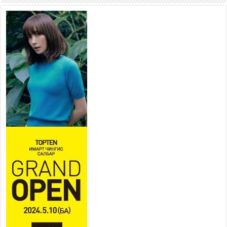
2026 оны 7 сар 21 / 10 цаг 15 минут
НИЙСЛЭЛ, АЙМГИЙН
УДИРДЛАГУУДЫН АЖЛЫГ
ХҮНД СУРТЛЫГ БУУРУУЛЖ,
ИРГЭД, АЖ АХУЙН НЭГЖИЙН
АЧААГ ХЭРХЭН ХӨНГӨЛСНӨӨР ДҮГНЭНЭ
2026 оны 7 сар 21 / 10 цаг 09 минут
Байнгын хорооны дарга
М.Мандхай Цөлжилттэй
тэмцэх тухай НҮБ-ын
конвенцын талуудын 17 дугаар
бага хурал (СОР17)-ын бэлтгэл ажлын явцтай
танилцлаа
2026 оны 7 сар 21 / 10 цаг 03 минут
Б.Пүрэвдагва: Бүтээн байгуулалтын аливаа
ажил инженерийн хангамжийн байгууллагуудын
уялдаа холбоогүйгээс саатах ёсгүй
2026 оны 7 сар 20 / 17 цаг 21 минут
“Сэлбэ 20 минутын хот” төслийн анхны 12
давхар барилгын үндсэн карказ, цутгалтын ажил
дууслаа