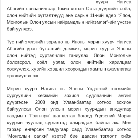
хуурч Нагиса
Абэгийн санаачилгаар Токио хотын Оота дүүргийн соёл,
олон нийтийн зүтгэлтнүүд энэ сарын 11-ний өдөр “Япон,
Монголын Олон улсын найрамдлын нийгэмлэг”-ийг үүсгэн
байгуулжээ.
Тус нийгэмлэгийн зорилго нь Японы морин хуурч Нагиса
Абэгийн уран бүтээлийг дэмжих, морин хуурыг Японы
олон нийтэд сурталчлан таниулах, Япон, Монголын
боловсрол, соёл урлаг, олон нийтийн харилцааг
хөгжүүлэх, хувийн хэвшил хоорондын хамтын ажиллагааг
өргөжүүлэх аж.
Морин хуурч Нагиса нь Японы Үндэсний хөгжмийн
сургуулийн хөгжмийн зохиол судлаачийн ангийг
дүүргэсэн, 2008 онд Улаанбаатар хотноо зохион
байгуулсан Олон улсын морин хуурчдын анхдугаар
наадмын “Гран-при” шагналтан бөгөөд Үндэсний Морин
хуурын чуулгад сургалтад хамрагдаж байгаа аж. Мөн
тэрээр өнгөрсөн тавдугаар сард Улаанбаатар хотноо
“Монголын салхи” нэртэй бие даасан тоглолт хийж