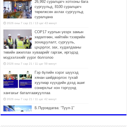
26,992 суралцагч хотхоны бага
сургуульд, 8100 суралцагч
төрөлжсөн ахлах сургуульд
суралцана
2026 оны 7 сар 21 / 13 цаг 43 минут
COP17 хурлын үеэрх замын
хөдөлгөөн, нийтийн тээврийн
зохицуулалт, сургууль,
цэцэрлэг, зах, худалдааны
төвийн ажиллах хуваарийг гаргаж, иргэдэд
мэдээлэхийг үүрэг болголоо
2026 оны 7 сар 21 / 11 цаг 59 минут
Гэр бүлийн хэрэг шүүхэд
хянан шийдвэрлэх тухай
хуулиар хүүхдийн дээд ашиг
сонирхлыг нэн тэргүүнд
хангахыг баталгаажууллаа
2026 оны 7 сар 21 / 11 цаг 42 минут
Б.Пүрэвдагва: “Туул-1”
коллекторыг ашиглалтад
оруулж байж бид гэр
хорооллыг барилгажуулна