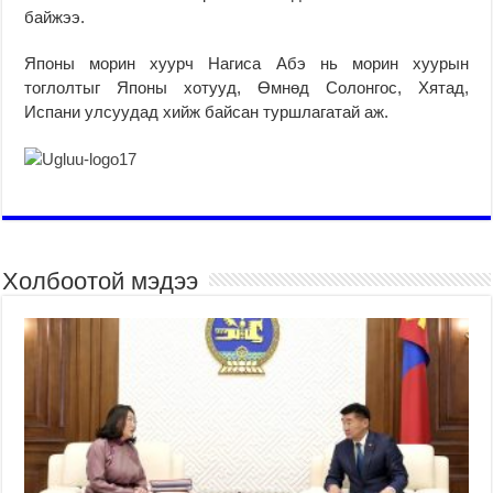
байжээ.
Японы морин хуурч Нагиса Абэ нь морин хуурын
тоглолтыг Японы хотууд, Өмнөд Солонгос, Хятад,
Испани улсуудад хийж байсан туршлагатай аж.
Холбоотой мэдээ