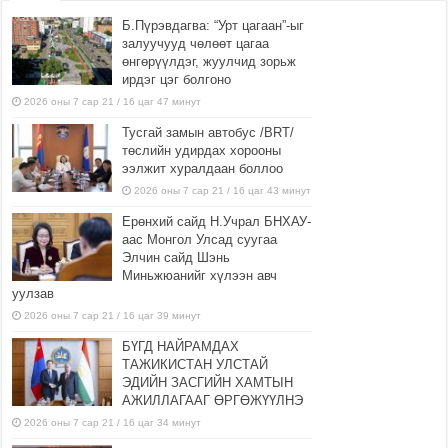
Б.Пүрэвдагва: “Урт цагаан”-ыг
залуучууд чөлөөт цагаа
өнгөрүүлдэг, жуулчид зорьж
ирдэг цэг болгоно
2026 оны 7 сар 21 / 16 цаг 47 минут
Тусгай замын автобус /BRT/
төслийн удирдах хорооны
ээлжит хуралдаан боллоо
2026 оны 7 сар 21 / 16 цаг 43 минут
Ерөнхий сайд Н.Учрал БНХАУ-
аас Монгол Улсад суугаа
Элчин сайд Шэнь
Миньжюанийг хүлээн авч
уулзав
2026 оны 7 сар 21 / 16 цаг 39 минут
БҮГД НАЙРАМДАХ
ТАЖИКИСТАН УЛСТАЙ
ЭДИЙН ЗАСГИЙН ХАМТЫН
АЖИЛЛАГААГ ӨРГӨЖҮҮЛНЭ
2026 оны 7 сар 21 / 16 цаг 34 минут