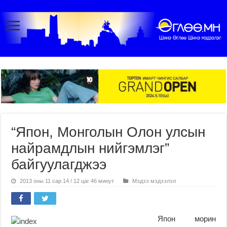
“Япон, Монголын Олон улсын
найрамдлын нийгэмлэг”
байгуулагджээ
2013 оны 11 сар 14 / 12 цаг 46 минут
Мэдээ мэдээлэл
Япон морин