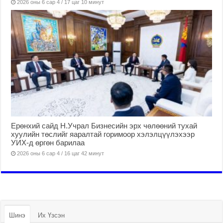
2026 оны 6 сар 4 / 17 цаг 10 минут
Ерөнхий сайд Н.Учрал Бизнесийн эрх чөлөөний тухай
хуулийн төслийг яаралтай горимоор хэлэлцүүлэхээр
УИХ-д өргөн барилаа
2026 оны 6 сар 4 / 16 цаг 42 минут
Шинэ
Их Үзсэн