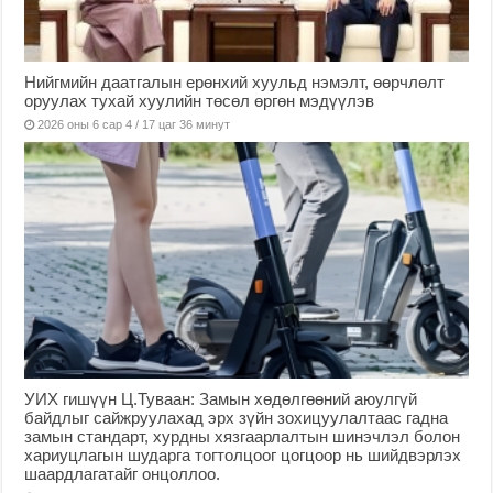
Нийгмийн даатгалын ерөнхий хуульд нэмэлт, өөрчлөлт
оруулах тухай хуулийн төсөл өргөн мэдүүлэв
2026 оны 6 сар 4 / 17 цаг 36 минут
УИХ гишүүн Ц.Туваан: Замын хөдөлгөөний аюулгүй
байдлыг сайжруулахад эрх зүйн зохицуулалтаас гадна
замын стандарт, хурдны хязгаарлалтын шинэчлэл болон
хариуцлагын шударга тогтолцоог цогцоор нь шийдвэрлэх
шаардлагатайг онцоллоо.