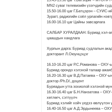
MN2 суваг телевизийн үзэгчдийн суд
15.50-16.00 цаг Г.Батцэрэн – СУИС-и
Зурагт, радиогийн соёл урлагийн нэв
16.00-16.10 цаг Цайны завсарлага
САЛБАР ХУРАЛДААН: Буриад хэл-аял
цаашдын хандлага
Хурлын дарга: Буриад судлалын акад
докторант Л.Оюунцэцэг
16.10-16.20 цаг Р.С.Романова – ОХУ
Буриад орондо хэлэнэй талаар ажая
16.20-16.30 цаг В.Д.Патаева – ОХУ-
доктор /Ph.D/, доцент
Буряадын утга зохиолой хэлэнэй му
16.30-16.40 цаг Б.Н.Нанзатова – ОХ
хөтлөгч, сэтгүүлч
Буриад хэлийг хойч үедээ өвлүүлэн 
16.40-16.50 цаг А.Д.Эрдынеева – ОХ