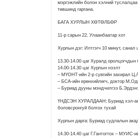
мэргэжлийн болон хэлний туслалцаа
төвшинд гаргана.
БАГА ХУРЛЫН ХӨТӨЛБӨР
11-р сарын 22. Улаанбаатар хот
Хурлын дэг: Илтгэгч 10 минут, санал
13.30-14.00 цаг Хуралд оролцогчдын 
14.00-14.30 цаг Хурлын нээлт
– МҮОНТ-ийн 2-р сувгийн захирал Ц.
– БСА-ийн ерөнхийлөгч, доктор М.Од
– Буриад дууны мэндчилгээ Б.Эрдэн
ҮНДСЭН ХУРАЛДААН: Буриад хэл-аял
боловсронгуй болгох тухай
Хурлын дарга: Буриад судлалын акад
14.30-14.40 цаг Г.Гантогтох – МУИС