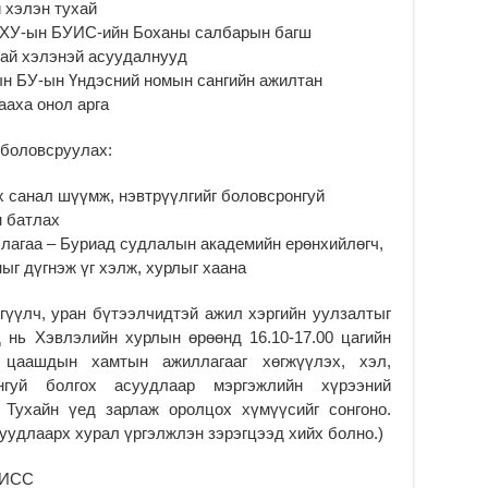
 хэлэн тухай
– ОХУ-ын БУИС-ийн Боханы салбарын багш
дай хэлэнэй асуудалнууд
-ын БУ-ын Үндэсний номын сангийн ажилтан
ааха онол арга
 боловсруулах:
х санал шүүмж, нэвтрүүлгийг боловсронгуй
н батлах
ллагаа – Буриад судлалын академийн ерөнхийлөгч,
ыг дүгнэж үг хэлж, хурлыг хаана
гүүлч, уран бүтээлчидтэй ажил хэргийн уулзалтыг
 нь Хэвлэлийн хурлын өрөөнд 16.10-17.00 цагийн
 цаашдын хамтын ажиллагааг хөгжүүлэх, хэл,
онгуй болгох асуудлаар мэргэжлийн хүрээний
 Тухайн үед зарлаж оролцох хүмүүсийг сонгоно.
уудлаарх хурал үргэлжлэн зэрэгцээд хийх болно.)
МИСС