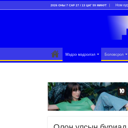
Ном ху
2026 ОНЫ 7 САР 27 / 13 ЦАГ 59 МИНУТ
Мэдээ мэдээлэл
Боловсрол
Олон улсын буриад