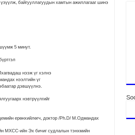
 үзүүлж, байгууллагуудын хамтын ажиллагааг шинэ
ор
2
Хү
үй
ба
2
Аю
 шүүмж 5 минут.
хо
ху
бүртгэл
2
“4
Лхагвадаш нээж үг хэлнэ
бо
мандах нээлтийн үг
тө
эбаатар дэвшүүлнэ.
хү
2
Soc
гуугаарх нэвтрүүлгийг
Б.
ца
бо
емийн ерөнхийлөгч, доктор /Ph.D/ М.Одмандах
2
-ийн МХСС-ийн Эх бичиг судлалын тэнхмийн
Ту