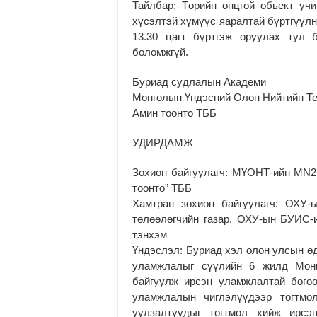
Тайлбар: Төрийн онцгой обьект уч
хүсэлтэй хүмүүс яаралтай бүртгүүлн
13.30 цагт бүртгэж оруулах тул 
боломжгүй.
Буриад судлалын Академи
Монголын Үндэсний Олон Нийтийн Те
Амин тоонто ТББ
УДИРДАМЖ
Зохион байгуулагч: МҮОНТ-ийн MN2
тоонто” ТББ
Хамтран зохион байгуулагч: ОХУ-
төлөөлөгчийн газар, ОХУ-ын БУИС-
тэнхэм
Үндэслэл: Буриад хэл олон улсын ө
уламжлалыг сүүлийн 6 жилд Мон
байгуулж ирсэн уламжлалтай бөгөөд
уламжлалын чиглэлүүдээр тогтмол
уулзалтуудыг тогтмол хийж ирс