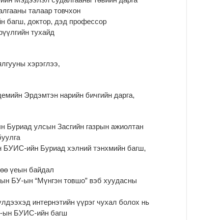
ту
нэ
алгааны талаар товчхон
йн багш, доктор, дэд профессор
2
трүүлгийн тухайд
Б.
ор
2
гууны хэрэглээ,
НИ
АЖ
АЖ
емийн Эрдэмтэн нарийн бичгийн дарга,
ХӨ
2
Ба
-ын Буриад улсын Засгийн газрын ажиолтан
тэ
буулга
ду
ын БУИС-ийн Буриад хэлний тэнхмийн багш,
яв
2
нөө үеын байдал
Б.
У-ын БУ-ын “Мүнгэн товшо” вэб хуудасны
аж
уя
үлдээхэд интернэтийн үүрэг чухал болох нь
2
У-ын БУИС-ийн багш