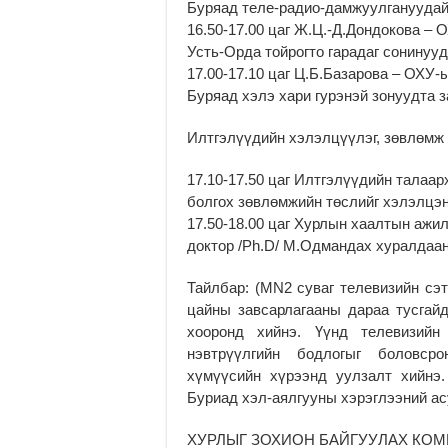
Буряад теле-радио-дамжуулгануудай
16.50-17.00 цаг Ж.Ц.-Д.Дондокова 
Усть-Орда тойрогто гарадаг сонинуу
17.00-17.10 цаг Ц.Б.Базарова – ОХУ
Буряад хэлэ хари гурэнэй зонуудта з
Илтгэлүүдийн хэлэлцүүлэг, зөвлөмж
17.10-17.50 цаг Илтгэлүүдийн талаар
болгох зөвлөмжийн төслийг хэлэлцэ
17.50-18.00 цаг Хурлын хаалтын ажи
доктор /Ph.D/ М.Одмандах хуралдаан
Тайлбар: (МN2 суваг телевизийн сэт
цайны завсарлагааны дараа тусгайд
хооронд хийнэ. Үүнд телевизийн
нэвтрүүлгийн бодлогыг боловср
хүмүүсийн хүрээнд уулзалт хийнэ.
Буриад хэл-аялгууны хэрэглээний ас
ХУРЛЫГ ЗОХИОН БАЙГУУЛАХ КО