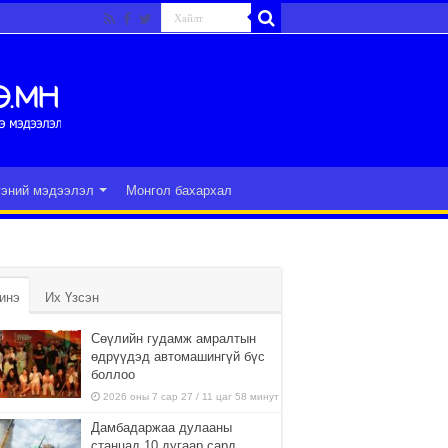
гэний мэдээлэл
Монгол бахархал
инэ
Их Үзсэн
Сөүлийн гудамж амралтын
өдрүүдэд автомашингүй бүс
боллоо
2026 оны 7 сар 27 / 11 цаг 58 минут
Дамбадаржаа дулааны
станцад 10 дугаар сард