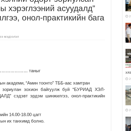
ны хэрэглээний асуудалд”
лгээ, онол-практикийн бага
2
ээ мэдээлэл
………………… таныг
хя
2
ын академи, “Амин тоонто” ТББ-аас хамтран
 зориулан зохион байгуулж буй “БУРИАД ХЭЛ-
” сэдэвт эрдэм шинжилгээ, онол-практикийн
2
ийн 14.00-18.00 цагт
ын их танхимд болно.