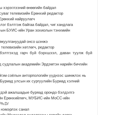
хо
ы хэрэглээний өнөөгийн байдал
2
суваг телевизийн Ерөнхий редактор
Ер
Ерөнхий найруулагч
су
ав
лэг бэлтгэж байгаа байдал, чиг хандлага
У-ын БУИС-ийн Уран зохиолын тэнхмийн
2
БҮ
амжуулгануудай онсо шэнжэ
ЭД
г телевизийн хөтлөгч, редактор
ӨР
 бэлтгэхэд гарч буй бэрхшээл, даван туулж буй
2
26
ад судлалын академийн Эрдэмтэн нарийн бичгийн
су
су
йгэм соёлын анторпологийн үүднээс шинжлэх нь
2
н Буриад улсын их сургуулийн Буриад хэлний
CO
тээ
удэй ажалшадые буряад орондо бэлдэлгэ
ху
ир
ийн Ерөнхийлөгч, МУБИС-ийн МоСС-ийн
Ph.D/
2
 нэмэрлэх санал
Гэ
Т-ийн Мэдээлэл судалгааны төвийн дарга