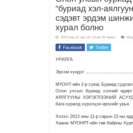
“буриад хэл-аялгуу
сэдэвт эрдэм шинжи
хурал болно
2013 оны 11 сар 14 / 13 цаг 02 минут
Мэд
Facebook
Twitter
УРИЛГА
Эрхэм хүндэт …………………………
МҮОНТ-ийн 2-р суваг, Буриад судлал
Олон улсын буриад хэлний өдөрт
АЯЛГУУНЫ ХЭРЭГЛЭЭНИЙ АСУУДАЛД
бага хуралд хүрэлцэн ирэхийг урья.
Хэзээ: 2013 оны 11-р сарын 22-ны өдр
Хаана: МҮОНРТ-ийн төв байрны Хурл