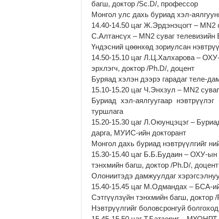
багш, доктор /Sc.D/, профессор
Монгол улс дахь буриад хэл-аялгуун
14.40-14.50 цаг Ж.Эрдэнэцогт – MN2 
С.Алтансүх – MN2 суваг телевизийн 
Үндэсний цөөнхөд зориулсан нэвтрүү
14.50-15.10 цаг Л.Ц.Халхарова – ОХ
эрхлэгч, доктор /Ph.D/, доцент
Буряад хэлэн дээрэ гарадаг теле-д
15.10-15.20 цаг Ч.Энхзул – МN2 сува
Буриад хэл-аялгуугаар нэвтрүүлэг
туршлага
15.20-15.30 цаг Л.Оюунцэцэг – Бури
дарга, МУИС-ийн докторант
Монгол дахь буриад нэвтрүүлгийг ни
15.30-15.40 цаг Б.Б.Будаин – ОХУ-ы
тэнхмийн багш, доктор /Ph.D/, доцент
Олониитэдэ дамжуулдаг хэрэгсэлну
15.40-15.45 цаг М.Одмандах – БСА-
Сэтгүүлзүйн тэнхмийн багш, доктор /
Нэвтрүүлгийг боловсронгуй болгоход
15.45-15.50 цаг Т.Батзориг – МҮОНР