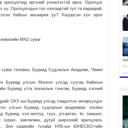
ир оролцогчид иргэний үнэмлэхтэй ирнэ. Оролцох
э үү. Оролцогчдын тоо хязгаартай тул та яараарай.
бэлэн байхыг анхаарна уу? Хоцорсон хүн орох
левизийн MN2 суваг
ба
2
 суваг телевиз, Буриад Судлалын Академи, “Амин
ын Буриад улсын Монгол улсад суугаа байнгын
ийн Буриад утга зохиолын тэнхэм, Буриад хэлний
дрийг ОХУ-ын Буриад улсад тэмдэглэн өнгөрүүлдэг
гол улсын Буриад судлалын академиас зохион
 буриад хэл-аялгуу, түүх, угсаатан, ёс заншил,
 хурал, зөвлөгөөн, дугуй ширээний ярилцлага,
эн. Энэ удаагийн тухайд НҮБ-ын ЮНЕСКО-гийн