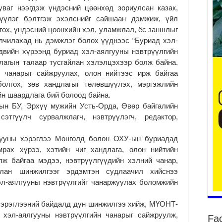
ваг нээгдэж үндэсний цөөнхөд зориулсан казак,
трүүлэг бэлтгэж эхэлснийг сайшаан дэмжиж, үйл
лгох, үндэсний цөөнхийн хэл, уламжлал, ёс заншлыг
алчилахад нь дэмжлэг болох үүднээс “Буриад хэл-
двийн хүрээнд буриад хэл-аялгууны нэвтрүүлгийн
лагын талаар тусгайлан хэлэлцэхээр болж байна.
н чанарыг сайжруулах, олон нийтээс ирж байгаа
олгох, зөв хандлагыг төлөвшүүлэх, мэргэжлийн
Аг
хү
йн шаардлага бий болоод байна.
өр
ын БУ, Эрхүү мужийн Усть-Орда, Өвөр байгалийн
2
этгүүлч сурвалжлагч, нэвтрүүлэгч, редактор,
Ни
зо
лгууны хэрэглээ Монголд болон ОХУ-ын буриадад
мэ
мрах хүрээ, хэтийн чиг хандлага, олон нийтийн
2
ж байгаа мэдээ, нэвтрүүлгүүдийн хэлний чанар,
лан шинжилгээг эрдэмтэн судлаачил хийснээ
УИ
эл-аялгууны нэвтрүүлгийг чанаржуулах боломжийн
па
со
2
 хэрэглээний байдалд дүн шинжилгээ хийж, МҮОНТ-
 хэл-аялгууны нэвтрүүлгийн чанарыг сайжруулж,
Fa
Ни