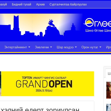
рахуй
Бидний тухай
Архив
Сурталчилгаа байрлуулах
Энтертайнмент
Зөвлөгөө
Шар мэдээ
Орон нутаг
Ир
Ш
 хэлний өдөрт зориулсан