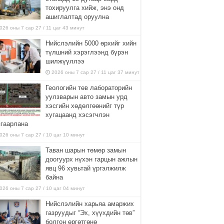
тохируулга хийж, энэ онд
ашиглалтад оруулна
026 оны 7 сар 27 / 11 цаг 43 минут
Нийслэлийн 5000 өрхийг хийн
түлшний хэрэглээнд бүрэн
шилжүүллээ
2026 оны 7 сар 27 / 11 цаг 37 минут
Геологийн төв лабораторийн
уулзварын авто замын урд
хэсгийн хөдөлгөөнийг түр
хугацаанд хэсэгчлэн
згаарлана
026 оны 7 сар 27 / 10 цаг 10 минут
Таван шарын төмөр замын
доогуурх нүхэн гарцын ажлын
явц 96 хувьтай үргэлжилж
байна
026 оны 7 сар 27 / 10 цаг 04 минут
Нийслэлийн харьяа амаржих
газруудыг “Эх, хүүхдийн төв”
болгон өргөтгөнө