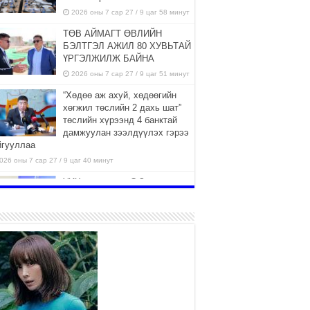
2026 оны 7 сар 27 / 9 цаг 58 минут
ТӨВ АЙМАГТ ӨВЛИЙН
БЭЛТГЭЛ АЖИЛ 80 ХУВЬТАЙ
ҮРГЭЛЖИЛЖ БАЙНА
2026 оны 7 сар 27 / 9 цаг 51 минут
“Хөдөө аж ахуй, хөдөөгийн
хөгжил төслийн 2 дахь шат”
төслийн хүрээнд 4 банктай
дамжуулан зээлдүүлэх гэрээ
йгууллаа
026 оны 7 сар 27 / 9 цаг 40 минут
УИХ-ын гишүүн С.Зулпхар:
Иргэдийн санал хууль тогтоох
үйл ажиллагааны чухал үндэс
2026 оны 7 сар 27 / 9 цаг 19 минут
Ерөнхий хяналтын хоёр
удаагийн сонсголд 345 хүн
оролцжээ
2026 оны 7 сар 27 / 9 цаг 13 минут
Хянан шалгах түр хорооны