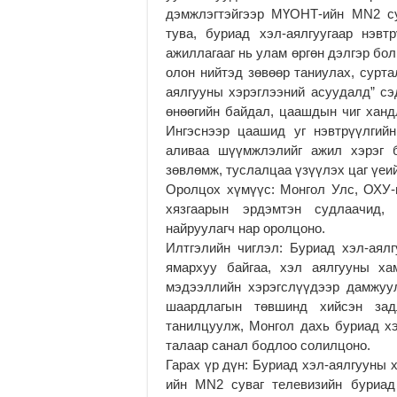
дэмжлэгтэйгээр МҮОНТ-ийн MN2 су
тува, буриад хэл-аялгуугаар нэв
ажиллагааг нь улам өргөн дэлгэр бо
олон нийтэд зөвөөр таниулах, сурт
аялгууны хэрэглээний асуудалд” сэ
өнөөгийн байдал, цаашдын чиг ханд
Ингэснээр цаашид уг нэвтрүүлгий
аливаа шүүмжлэлийг ажил хэрэг б
зөвлөмж, туслалцаа үзүүлэх цаг үеи
Оролцох хүмүүс: Монгол Улс, ОХУ-
хязгаарын эрдэмтэн судлаачид, с
найруулагч нар оролцоно.
Илтгэлийн чиглэл: Буриад хэл-ая
ямархуу байгаа, хэл аялгууны ха
мэдээллийн хэрэгслүүдээр дамжуул
шаардлагын төвшинд хийсэн зад
танилцуулж, Монгол дахь буриад х
талаар санал бодлоо солилцоно.
Гарах үр дүн: Буриад хэл-аялгууны
ийн MN2 суваг телевизийн буриад