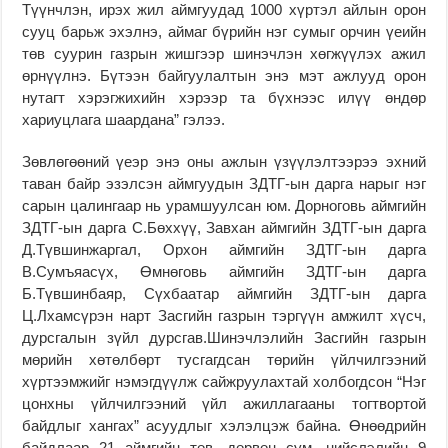
Түүнчлэн, ирэх жил аймгуудад 1000 хүртэл айлын орон
сууц барьж эхэлнэ, аймаг бүрийн нэг сумыг орчин үеийн
төв суурин газрын жишгээр шинэчлэн хөгжүүлэх ажил
өрнүүлнэ. Бүтээн байгуулалтын энэ мэт ажлууд орон
нутагт хэрэгжихийн хэрээр та бүхнээс илүү өндөр
хариуцлага шаардана” гэлээ.
Зөвлөгөөний үеэр энэ оны ажлын үзүүлэлтээрээ эхний
таван байр эзэлсэн аймгуудын ЗДТГ-ын дарга нарыг нэг
сарын цалингаар нь урамшуулсан юм. Дорноговь аймгийн
ЗДТГ-ын дарга С.Бөххүү, Завхан аймгийн ЗДТГ-ын дарга
Д.Түвшинжаргал, Орхон аймгийн ЗДТГ-ын дарга
В.Сумъяасүх, Өмнөговь аймгийн ЗДТГ-ын дарга
Б.Түвшинбаяр, Сүхбаатар аймгийн ЗДТГ-ын дарга
Ц.Лхамсүрэн нарт Засгийн газрын тэргүүн амжилт хүсч,
дурсгалын зүйл дурсгав.Шинэчлэлийн Засгийн газрын
мөрийн хөтөлбөрт тусгагдсан төрийн үйлчилгээний
хүртээмжийг нэмэгдүүлж сайжруулахтай холбогдсон “Нэг
цонхны үйлчилгээний үйл ажиллагааны тогтвортой
байдлыг хангах” асуудлыг хэлэлцэж байна. Өнөөдрийн
байдлаар 21 аймгийн төв, дөрвөн сум, нийслэлийн 9