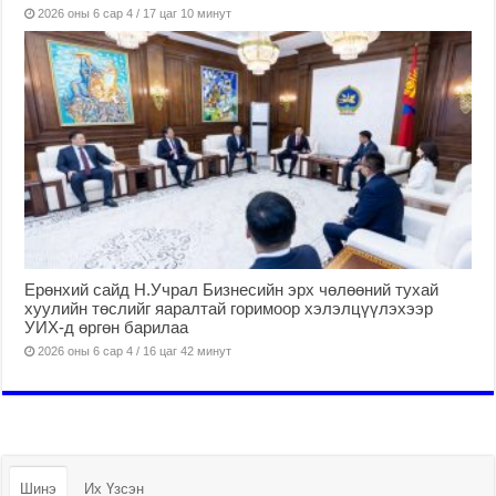
2026 оны 6 сар 4 / 17 цаг 10 минут
Ерөнхий сайд Н.Учрал Бизнесийн эрх чөлөөний тухай
хуулийн төслийг яаралтай горимоор хэлэлцүүлэхээр
УИХ-д өргөн барилаа
2026 оны 6 сар 4 / 16 цаг 42 минут
Шинэ
Их Үзсэн