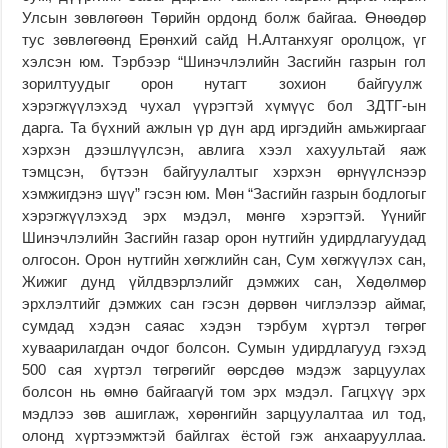
Улсын зөвлөгөөн Төрийн ордонд болж байгаа. Өнөөдөр
тус зөвлөгөөнд Ерөнхий сайд Н.Алтанхуяг оролцож, үг
хэлсэн юм. Тэрбээр “Шинэчлэлийн Засгийн газрын гол
зорилтуудыг орон нутагт зохион байгуулж
хэрэгжүүлэхэд чухал үүрэгтэй хүмүүс бол ЗДТГ-ын
дарга. Та бүхний ажлын үр дүн ард иргэдийн амьжиргааг
хэрхэн дээшлүүлсэн, авлига хээл хахуультай яаж
тэмцсэн, бүтээн байгуулалтыг хэрхэн өрнүүлснээр
хэмжигдэнэ шүү” гэсэн юм. Мөн “Засгийн газрын бодлогыг
хэрэгжүүлэхэд эрх мэдэл, мөнгө хэрэгтэй. Үүнийг
Шинэчлэлийн Засгийн газар орон нутгийн удирдлагуудад
олгосон. Орон нутгийн хөгжлийн сан, Сум хөгжүүлэх сан,
Жижиг дунд үйлдвэрлэлийг дэмжих сан, Хөдөлмөр
эрхлэлтийг дэмжих сан гэсэн дөрвөн чиглэлээр аймаг,
сумдад хэдэн саяас хэдэн тэрбум хүртэл төгрөг
хуваарилагдан очдог болсон. Сумын удирдлагууд гэхэд
500 сая хүртэл төгрөгийг өөрсдөө мэдэж зарцуулах
болсон нь өмнө байгаагүй том эрх мэдэл. Гагцхүү эрх
мэдлээ зөв ашиглаж, хөрөнгийн зарцуулалтаа ил тод,
олонд хүртээмжтэй байлгах ёстой гэж анхаарууллаа.