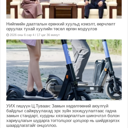
Нийгмийн даатгалын ерөнхий хуульд нэмэлт, өөрчлөлт
оруулах тухай хуулийн төсөл өргөн мэдүүлэв
2026 оны 6 сар 4 / 17 цаг 36 минут
УИХ гишүүн Ц.Туваан: Замын хөдөлгөөний аюулгүй
байдлыг сайжруулахад эрх зүйн зохицуулалтаас гадна
замын стандарт, хурдны хязгаарлалтын шинэчлэл болон
хариуцлагын шударга тогтолцоог цогцоор нь шийдвэрлэх
шаардлагатайг онцоллоо.