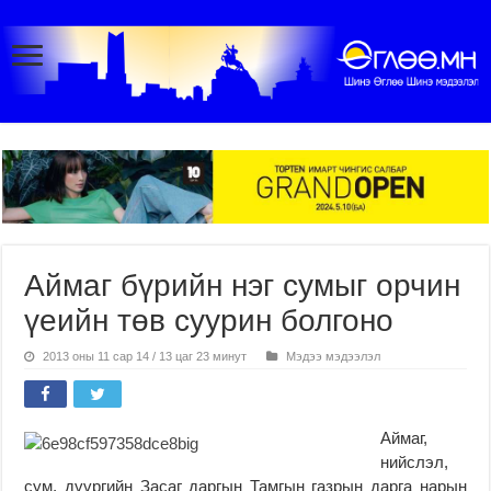
Аймаг бүрийн нэг сумыг орчин
үеийн төв суурин болгоно
2013 оны 11 сар 14 / 13 цаг 23 минут
Мэдээ мэдээлэл
Аймаг,
нийслэл,
сум, дүүргийн Засаг даргын Тамгын газрын дарга нарын