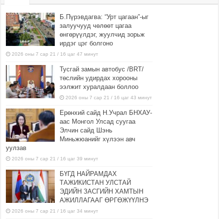
Б.Пүрэвдагва: “Урт цагаан”-ыг
залуучууд чөлөөт цагаа
өнгөрүүлдэг, жуулчид зорьж
ирдэг цэг болгоно
2026 оны 7 сар 21 / 16 цаг 47 минут
Тусгай замын автобус /BRT/
төслийн удирдах хорооны
ээлжит хуралдаан боллоо
2026 оны 7 сар 21 / 16 цаг 43 минут
Ерөнхий сайд Н.Учрал БНХАУ-
аас Монгол Улсад суугаа
Элчин сайд Шэнь
Миньжюанийг хүлээн авч
уулзав
2026 оны 7 сар 21 / 16 цаг 39 минут
БҮГД НАЙРАМДАХ
ТАЖИКИСТАН УЛСТАЙ
ЭДИЙН ЗАСГИЙН ХАМТЫН
АЖИЛЛАГААГ ӨРГӨЖҮҮЛНЭ
2026 оны 7 сар 21 / 16 цаг 34 минут