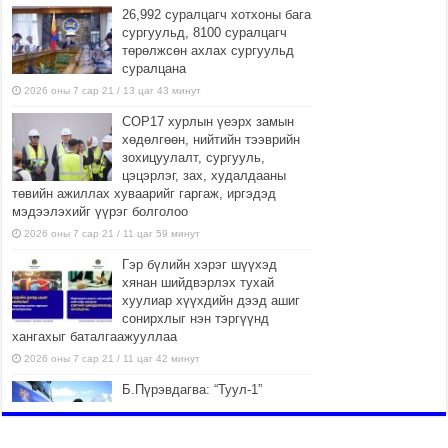
26,992 суралцагч хотхоны бага
сургуульд, 8100 суралцагч
төрөлжсөн ахлах сургуульд
суралцана
2026 оны 7 сар 21 / 13 цаг 43 минут
COP17 хурлын үеэрх замын
хөдөлгөөн, нийтийн тээврийн
зохицуулалт, сургууль,
цэцэрлэг, зах, худалдааны
төвийн ажиллах хуваарийг гаргаж, иргэдэд
мэдээлэхийг үүрэг болголоо
2026 оны 7 сар 21 / 11 цаг 59 минут
Гэр бүлийн хэрэг шүүхэд
хянан шийдвэрлэх тухай
хуулиар хүүхдийн дээд ашиг
сонирхлыг нэн тэргүүнд
хангахыг баталгаажууллаа
2026 оны 7 сар 21 / 11 цаг 42 минут
Б.Пүрэвдагва: “Туул-1”
коллекторыг ашиглалтад
оруулж байж бид гэр
хорооллыг барилгажуулна