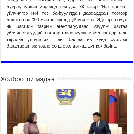
дүүрэг, гурван хороонд нийтдээ 38 газар “Нэг цонхны
үйлчилгээ”-ний төв байгуулагдан давхардсан тоогоор
долоон сая 350 мянган иргэнд үйлчилжээ. Эдгээр төвүүд
нь Засгийн газрын агентлагуудаас үзүүлж байгаа
үйлчилгээнүүдийг нэг дор төвлөрүүлж, иргэд нэг дор олон
төрлийн үйлчилгээ авч байгаа нь хүнд суртлыг
багасгасан гэж зөвлөгөөнд оролцогчид дүгнэж байна.
Холбоотой мэдээ