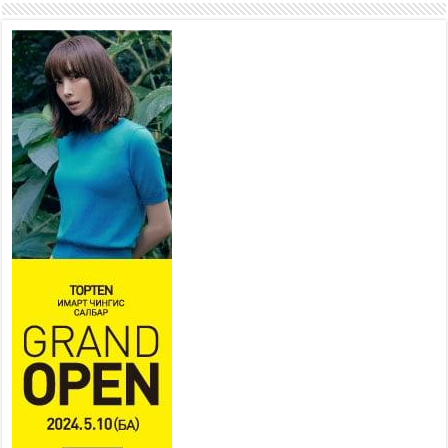
2026 оны 7 сар 21 / 10 цаг 15 минут
НИЙСЛЭЛ, АЙМГИЙН
УДИРДЛАГУУДЫН АЖЛЫГ
ХҮНД СУРТЛЫГ БУУРУУЛЖ,
ИРГЭД, АЖ АХУЙН НЭГЖИЙН
АЧААГ ХЭРХЭН ХӨНГӨЛСНӨӨР ДҮГНЭНЭ
2026 оны 7 сар 21 / 10 цаг 09 минут
Байнгын хорооны дарга
М.Мандхай Цөлжилттэй
тэмцэх тухай НҮБ-ын
конвенцын талуудын 17 дугаар
бага хурал (СОР17)-ын бэлтгэл ажлын явцтай
танилцлаа
2026 оны 7 сар 21 / 10 цаг 03 минут
Б.Пүрэвдагва: Бүтээн байгуулалтын аливаа
ажил инженерийн хангамжийн байгууллагуудын
уялдаа холбоогүйгээс саатах ёсгүй
2026 оны 7 сар 20 / 17 цаг 21 минут
“Сэлбэ 20 минутын хот” төслийн анхны 12
давхар барилгын үндсэн карказ, цутгалтын ажил
дууслаа