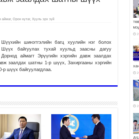
н аймаг
,
Орон нутаг
,
Хууль эрх зүй
тө
мэ
2
Шүүхийн шинэтгэлийн багц хуулийн нэг болох
Шүүх байгуулах тухай хуульд заасны дагуу
Дорнод аймагт Эрүүгийн хэргийн давж заалдах
авж заалдах шатны 1-р шүүх, Захиргааны хэргийн
ха
0-р шүүх байгуулагдлаа.
2
2
АЧ