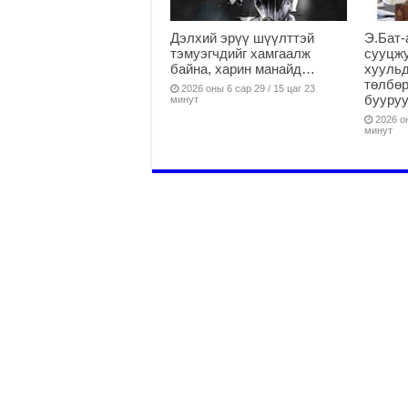
Дэлхий эрүү шүүлттэй
Э.Бат-
тэмуэгчдийг хамгаалж
сууцж
байна, харин манайд…
хуульд
төлбөр
2026 оны 6 сар 29 / 15 цаг 23
бууруу
минут
2026 он
минут