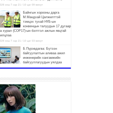
026 оны 7 сар 21 / 10 цаг 09 минут
Байнгын хорооны дарга
М.Мандхай Цөлжилттэй
тэмцэх тухай НҮБ-ын
конвенцын талуудын 17 дугаар
га хурал (СОР17)-ын бэлтгэл ажлын явцтай
нилцлаа
026 оны 7 сар 21 / 10 цаг 03 минут
Б.Пүрэвдагва: Бүтээн
байгуулалтын аливаа ажил
инженерийн хангамжийн
байгууллагуудын уялдаа
лбоогүйгээс саатах ёсгүй
026 оны 7 сар 20 / 17 цаг 21 минут
“Сэлбэ 20 минутын хот”
төслийн анхны 12 давхар
барилгын үндсэн карказ,
цутгалтын ажил дууслаа
026 оны 7 сар 20 / 17 цаг 17 минут
Мопед, скүүтер, тэдгээртэй
адилтгах үзүүлэлт бүхий