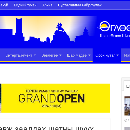
рахуй
Бидний тухай
Архив
Сурталчилгаа байрлуулах
Энтертайнмент
Зөвлөгөө
Шар мэдээ
Орон нутаг
Ир
Ш
2
давж заалдах шатны шүүх