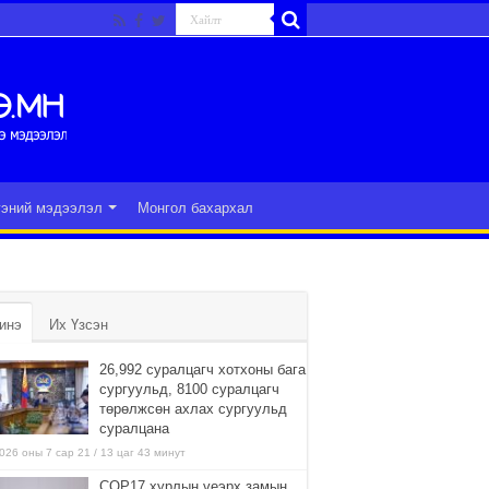
гэний мэдээлэл
Монгол бахархал
инэ
Их Үзсэн
26,992 суралцагч хотхоны бага
сургуульд, 8100 суралцагч
төрөлжсөн ахлах сургуульд
суралцана
026 оны 7 сар 21 / 13 цаг 43 минут
COP17 хурлын үеэрх замын