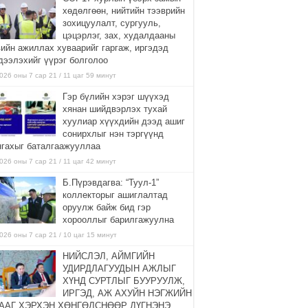
хөдөлгөөн, нийтийн тээврийн
зохицуулалт, сургууль,
цэцэрлэг, зах, худалдааны
вийн ажиллах хуваарийг гаргаж, иргэдэд
дээлэхийг үүрэг болголоо
026 оны 7 сар 21 / 11 цаг 59 минут
Гэр бүлийн хэрэг шүүхэд
хянан шийдвэрлэх тухай
хуулиар хүүхдийн дээд ашиг
сонирхлыг нэн тэргүүнд
нгахыг баталгаажууллаа
026 оны 7 сар 21 / 11 цаг 42 минут
Б.Пүрэвдагва: “Туул-1”
коллекторыг ашиглалтад
оруулж байж бид гэр
хорооллыг барилгажуулна
026 оны 7 сар 21 / 10 цаг 15 минут
НИЙСЛЭЛ, АЙМГИЙН
УДИРДЛАГУУДЫН АЖЛЫГ
ХҮНД СУРТЛЫГ БУУРУУЛЖ,
ИРГЭД, АЖ АХУЙН НЭГЖИЙН
ААГ ХЭРХЭН ХӨНГӨЛСНӨӨР ДҮГНЭНЭ