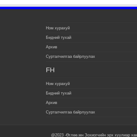
Ном хурахуй
Бидний тухай
Архив
Сурталчилгаа байрлуулах
FH
Ном хурахуй
Бидний тухай
Архив
Сурталчилгаа байрлуулах
@2023 -Өглөө.мн Зохиогчийн эрх хуулиар ха