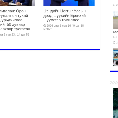
2
амгалан: Орон
Цэндийн Цогтыг Улсын
уулалтын тухай
дээд шүүхийн Ерөнхий
 урьдчилгаа
шүүгчээр томиллоо
ийг 50 хувиар
2026 оны 6 сар 16 / 9 цаг 38
лахаар тусгасан
минут
ба
ы 6 сар 23 / 14 цаг 59
та
2
хо
2
2