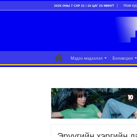
Ном ху
2026 ОНЫ 7 САР 21 / 16 ЦАГ 23 МИНУТ
Мэдээ мэдээлэл
Боловсрол
Эрүүгийн хэргийн 