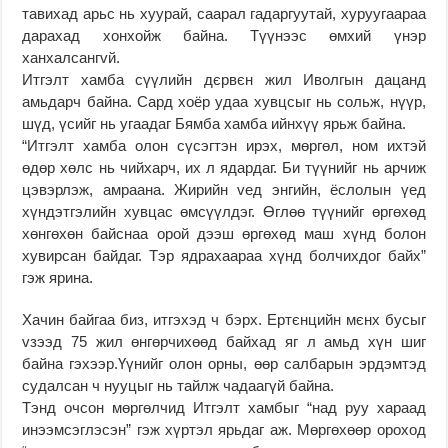
тавихад арьс нь хуурай, саарал гадаргуутай, хуруугаараа
дарахад хонхойж байна. Түүнээс өмхий үнэр
ханхалсангvй.
Итгэлт хамба сүүлийн дєрвєн жил Иволгын дацанд
амьдарч байна. Сард хоёр удаа хувцсыг нь сольж, нүүр,
шүд, үсийг нь угаадаг Бямба хамба ийнхүү ярьж байна.
“Итгэлт хамба олон сүсэгтэн ирэх, мөргөл, ном ихтэй
өдөр хөлс нь чийхарч, их л ядардаг. Би түүнийг нь арчиж
цэвэрлэж, амраана. Жирийн vед энгийн, ёслолын үед
хүндэтгэлийн хувцас өмсүүлдэг. Өглөө түүнийг өргөхөд
хөнгөхөн байснаа орой дээш өргөхөд маш хүнд болон
хувирсан байдаг. Тэр ядрахаараа хүнд болчихдог байх”
гэж ярина.
Хачин байгаа биз, итгэхэд ч бэрх. Ертєнцийн мєнх бусыг
vзээд 75 жил өнгөрчихөөд байхад яг л амьд хүн шиг
байна гэхээр.Үүнийг олон орны, өөр салбарын эрдэмтэд
судалсан ч нууцыг нь тайлж чадаагүй байна.
Тэнд очсон мөргөлчид Итгэлт хамбыг “над руу хараад
инээмсэглэсэн” гэж хүртэл ярьдаг аж. Мөргөхөөр ороход