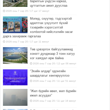
барилгын үндсэн карказ,
цутгалтын ажил дууслаа
2026 оны 7 сар 20 / 17 цаг 17 минут
Мопед, скүүтер, тэдгээртэй
адилтгах үзүүлэлт бүхий
тээврийн хэрэгсэлтэй
холбоотой нийслэлийн засаг
дарга захирамж гаргалаа
2026 оны 7 сар 20 / 17 цаг 11 минут
Төв цэвэрлэх байгууламжид
хоногт дунджаар 3 тонн хатуу
хог хаягдал ирж байна
2026 оны 7 сар 20 / 12 цаг 06 минут
“Эхийн алдар” одонгийн
шаардлагыг хөнгөрүүллээ
2026 оны 7 сар 20 / 11 цаг 51 минут
“Жил бүрийн өвөл, жил бүрийн
ижил асуудал”
2026 оны 7 сар 20 / 11 цаг 16 минут