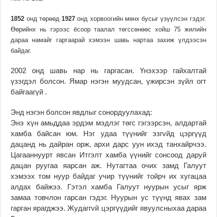
1852
онд төрөөд
1927
онд хорвоогийн мөнх бусыг үзүүлсэн гэдэг.
Өөрийнх нь гэрээс ёсоор таалал төгссөнөөс хойш 75 жилийн
дараа намайг гаргаарай хэмээн шавь нартаа захиж үлдээсэн
байдаг.
2002 онд шавь нар нь гаргасан. Үнэхээр гайхалтай
үзэгдэл болсон. Ямар нэгэн муудсан, үжирсэн зүйл огт
байгаагүй .
Энд нэгэн болсон явдлыг сонордуулахад:
Энэ хүн амьддаа эрдэм мэдлэг төгс гэгээрсэн, алдартай
хамба байсан юм. Нэг удаа түүнийг эзгvйд цэргүүд
дацанд нь дайран орж, архи дарс уун ихэд танхайрчээ.
Цагааннуурт явсан Итгэлт хамба үүнийг сонсоод даруй
дацан руугаа яарсан аж. Нутагтаа очих замд Галуут
хэмээх том нуур байдаг учир түүнийг тойрч их хугацаа
алдах байжээ. Гэтэл хамба Галуут нуурын усыг ярж
замаа товчлон гарсан гэдэг. Нуурын ус түүнд явах зам
гарган ярагджээ. Жудаггvй цэргүүдийг явуулсныхаа дараа