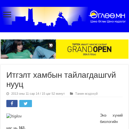
Итгэлт хамбын тайлагдашгvй
нууц
2013 оны 11 сар 14 / 15 цаг 52 минут
Танин мэдэхүй
Энэ хүний
биологийн
нас нь
161.