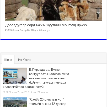
Дөрөвдүгээр сард 64597 жуулчин Монголд иржээ
2026 оны 5 сар 6 / 10 цаг 46 минут
Шинэ
Их Үзсэн
Б.Пүрэвдагва: Бүтээн
байгуулалтын аливаа ажил
инженерийн хангамжийн
байгууллагуудын уялдаа
холбоогүйгээс саатах ёсгүй
2026 оны 7 сар 20 / 17 цаг 21 минут
“Сэлбэ 20 минутын хот”
төслийн анхны 12 давхар