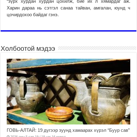
“зүрх хурдан хурдан цохилж, бие их л хямардаг аж.
Харин дараа нь сэтгэл санаа тайван, амгалан, юунд ч
цочирдохоо байдаг гэнэ.
Холбоотой мэдээ
ГОВЬ-АЛТАЙ: 19 дүгээр зуунд хамаарах хүрэл “Буур сав”
2026 оны 5 сар 19 / 18 цаг 16 минут