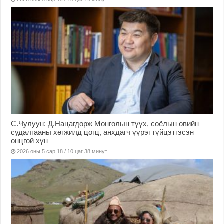
С.Чулуун: Д.Нацагдорж Монголын түүх, соёлын өвийн
судалгааны хөгжилд цогц, анхдагч үүрэг гүйцэтгэсэн
онцгой хүн
2026 оны 5 сар 18 / 10 цаг 38 минут