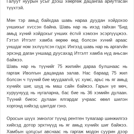
Галуут нуурын усыг дээш хөөргөж дацангаа ариутгасан
түүхтэй.
Мөн тэр амьд байхдаа шавь нараа дуудан хойдохоо
уншихыг хvссэн байна. Шавь нар нь ихэд гайхан “Бид
амьд хүний хойдохыг унших ёсгvй хэмээн эсэргүүцжээ.
Гэтэл Итгэлт хамба өөрөө өөд болсон хvний араас
уншдаг ном эхлүүлсэн гэдэг. Ингээд шавь нар нь аргагvйн
эрхэнд даган уншаад дуусахад Итгэлт хамба нүд аньсан
байжээ.
Шавь нар нь түүнийг 75 жилийн дараа булшнаас нь
гаргаж Иволгын дацандаа залав. Нас бараад 75 жил
болсон ч түүний бие муудаагvй, үс хумс, арьс нь яг амьд
хүнийх шиг, шүд нь маш сайн байжээ. Гарын үе мөч,
хуруунууд нь нугаларна, бас бие нь 36 хэмийн дулаан.
Түүний биеэс дулаан ялгардаг учраас өвөл шилэн
хоргонд хийхэд цантдаг гэнэ.
Оросын шүүх эмнэлэг түүнд рентген туяагаар шинжилгээ
хийхэд дотор эрхтнүүд нь яг амьд хүнийх шиг байжээ.
Хамбын цогцсыг авснаас нь гаргаж модон суурин дээр