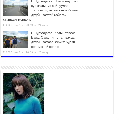
Б.Пүрэвдагва: Нийслэлд хийх
бүх замыг ус зайлуулах
хоолойтой, явган хүний болон
дугуйн замтай байлгах
стандарт мөрдөнө
2026 оны 7 сар 20 / 9 цаг 24 минут
Б.Пүрэвдагва: Хотын төвөөс
Бэлх, Сэлх чиглэлд явахад
дугуйн замаар зорчих бүрэн
боломжтой боллоо
2026 оны 7 сар 20 / 9 цаг 20 минут
Хан-Уул дүүрэг, Чингисийн
өргөн чөлөөний ус зайлуулах
шугам хоолойн ажил 80
хувьтай үргэлжилж байна
2026 оны 7 сар 20 / 9 цаг 14 минут
Усархаг аадар бороо орж
байгаа тул аюулгүй байдлаа
хангаж, үер усны аюулаас
сэрэмжлэхийг нийслэлийн
Онцгой байдлын газраас анхааруулж байна
2026 оны 7 сар 20 / 9 цаг 09 минут