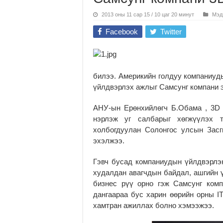
2013 оны 11 сар 15 / 10 цаг 20 минут
Мэд
Facebook
Twitter
билээ. Америкийн голдуу компаниуды
үйлдвэрлэх ажлыг Самсунг компани 
АНУ-ын Ерөнхийлөгч Б.Обама , 3D
нэрлэж уг салбарыг хөгжүүлэх 
холбогдуулан Солонгос улсын Засг
эхэлжээ.
Гэвч бусад компаниудын үйлдвэрлэн
худалдан авагчдын байдал, ашгийн ү
бизнес рүү орно гэж Самсунг ком
дангаараа бус харин өөрийн орны I
хамтран ажиллах болно хэмээжээ.