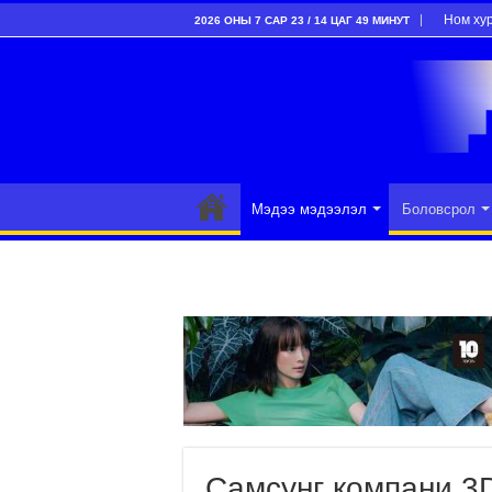
Ном ху
2026 ОНЫ 7 САР 23 / 14 ЦАГ 49 МИНУТ
Мэдээ мэдээлэл
Боловсрол
Самсунг компани 3