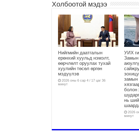
Холбоотой мэдээ
Нийгмийн даатгалын
УИХ ги
ерөнхий хуульд нэмэлт,
Замын
өөрчлөлт оруулах тухай
аюулгү
хуулийн төсөл өргөн
сайжру
мэдүүлэв
зохицу
замын 
2026 оны 6 сар 4 / 17 цаг 36
хязга
минут
болон 
шударг
нь ши
шаардл
2026 он
минут