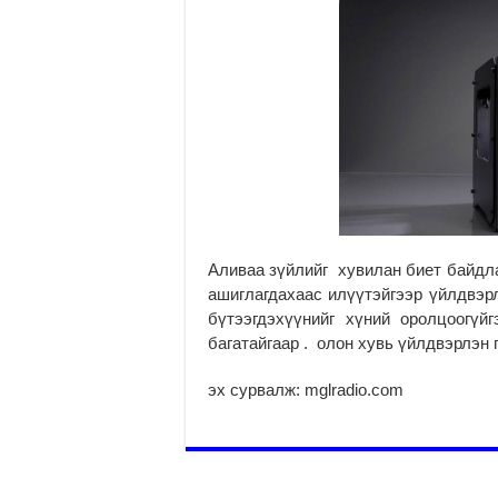
Аливаа зүйлийг хувилан биет байдла
ашиглагдахаас илүүтэйгээр үйлдвэр
бүтээгдэхүүнийг хүний оролцоогүй
багатайгаар . олон хувь үйлдвэрлэн 
эх сурвалж: mglradio.com