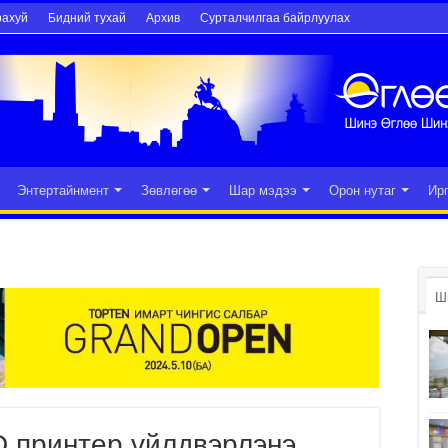
рахуй
Бидний тухай
Архив
Сурталчилгаа байрлуулах
Энтертайнмент
Зөвлөгөө
Шар мэдээ
Орон нутаг
Ир
Ш
D принтер үйлдвэрлэнэ