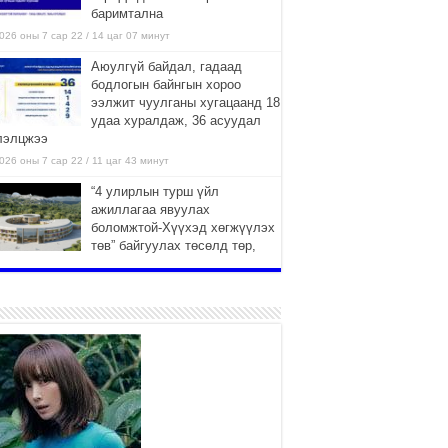
баримтална
026 оны 7 сар 22 / 14 цаг 07 минут
Аюулгүй байдал, гадаад
бодлогын байнгын хороо
ээлжит чуулганы хугацаанд 18
удаа хуралдаж, 36 асуудал
лэлцжээ
026 оны 7 сар 22 / 11 цаг 43 минут
“4 улирлын турш үйл
ажиллагаа явуулах
боломжтой-Хүүхэд хөгжүүлэх
төв” байгуулах төсөлд төр,
вийн хэвшлийн түншлэлийн хүрээнд хамтран
иллахыг урьж байна
026 оны 7 сар 22 / 9 цаг 28 минут
Б.Пүрэвдагва: “Урт цагаан”-ыг
залуучууд чөлөөт цагаа
өнгөрүүлдэг, жуулчид зорьж
ирдэг цэг болгоно
026 оны 7 сар 21 / 16 цаг 47 минут
Тусгай замын автобус /BRT/