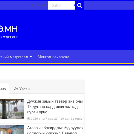
гэний мэдээлэл
Монгол бахархал
инэ
Их Үзсэн
Дүүжин замын тээвэр энэ оны
12 дугаар сард ашиглалтад
бүрэн орно
2026 оны 7 сар 23 / 10 цаг 21 минут
Агаарын бохирдлыг бууруулах
бодлогын хүрээнд Баянгол,