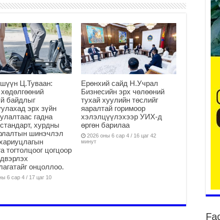
Ер
су
ав
2
шүүн Ц.Туваан:
Ерөнхий сайд Н.Учрал
БҮ
 хөдөлгөөний
Бизнесийн эрх чөлөөний
ЭД
й байдлыг
тухай хуулийн төслийг
ӨР
улахад эрх зүйн
яаралтай горимоор
2
улалтаас гадна
хэлэлцүүлэхээр УИХ-д
стандарт, хурдны
өргөн барилаа
26
арлалтын шинэчлэл
2026 оны 6 сар 4 / 16 цаг 42
су
хариуцлагын
минут
су
а тогтолцоог цогцоор
2
йдвэрлэх
агатайг онцоллоо.
CO
ы 6 сар 4 / 17 цаг 10
тээ
ху
ир
2
Fa