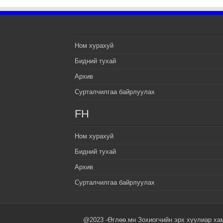
Ном хурахуй
Бидний тухай
Архив
Сурталчилгаа байрлуулах
FH
Ном хурахуй
Бидний тухай
Архив
Сурталчилгаа байрлуулах
@2023 -Өглөө.мн Зохиогчийн эрх хуулиар ха