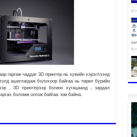
2
хэ
2
ар гаргаж чаддаг 3D принтер нь хувийн хэрэглээнд
ху
лэлд ашиглагдаж болохоор байгаа нь төрөл бүрийн
аж
гээр , 3D принтерээр богино хугацаанд , зардал
2
гаргах боломж олгож байгаа юм байна.
2