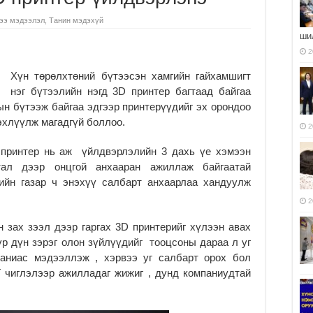
ээ мэдээлэл
,
Танин мэдэхүй
ши
2
Хүн төрөлхтөний бүтээсэн хамгийн гайхамшигт
нэг бүтээлийн нэгд 3D принтер багтаад байгаа
н бүтээж байгаа эдгээр принтерүүдийг эх орондоо
эхлүүлж магадгүй боллоо.
2
 принтер нь аж үйлдвэрлэлийн 3 дахь үе хэмээн
тал дээр онцгой анхааран ажиллаж байгаатай
ийн газар ч энэхүү салбарт анхаарлаа хандуулж
2
 зах зээл дээр гаргах 3D принтерийг хүлээн авах
р дүн зэрэг олон зүйлүүдийг тооцсоны дараа л уг
паниас мэдээллэж , хэрвээ уг салбарт орох бол
T чиглэлээp ажилладаг жижиг , дунд компаниудтай