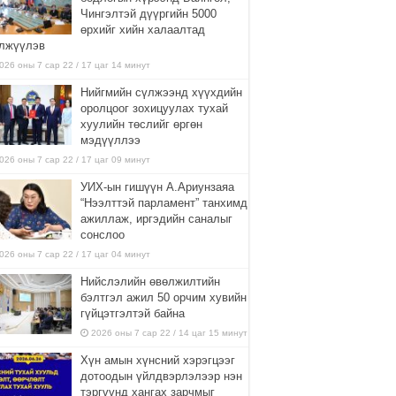
Чингэлтэй дүүргийн 5000
өрхийг хийн халаалтад
лжүүлэв
026 оны 7 сар 22 / 17 цаг 14 минут
Нийгмийн сүлжээнд хүүхдийн
оролцоог зохицуулах тухай
хуулийн төслийг өргөн
мэдүүллээ
026 оны 7 сар 22 / 17 цаг 09 минут
УИХ-ын гишүүн А.Ариунзаяа
“Нээлттэй парламент” танхимд
ажиллаж, иргэдийн саналыг
сонслоо
026 оны 7 сар 22 / 17 цаг 04 минут
Нийслэлийн өвөлжилтийн
бэлтгэл ажил 50 орчим хувийн
гүйцэтгэлтэй байна
2026 оны 7 сар 22 / 14 цаг 15 минут
Хүн амын хүнсний хэрэгцээг
дотоодын үйлдвэрлэлээр нэн
тэргүүнд хангах зарчмыг