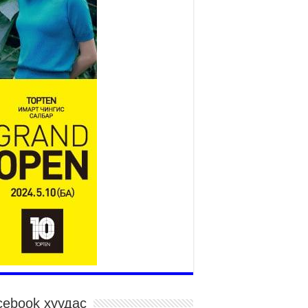
төслийн удирдах хорооны
ээлжит хуралдаан боллоо
2026 оны 7 сар 21 / 16 цаг 43 минут
өнхий сайд Н.Учрал БНХАУ-аас Монгол Улсад
угаа Элчин сайд Шэнь Миньжюанийг хүлээн
ч уулзав
026 оны 7 сар 21 / 16 цаг 39 минут
ГД НАЙРАМДАХ ТАЖИКИСТАН УЛСТАЙ
ИЙН ЗАСГИЙН ХАМТЫН АЖИЛЛАГААГ
ГӨЖҮҮЛНЭ
026 оны 7 сар 21 / 16 цаг 34 минут
,992 суралцагч хотхоны бага сургуульд, 8100
ралцагч төрөлжсөн ахлах сургуульд
ралцана
026 оны 7 сар 21 / 13 цаг 43 минут
P17 хурлын үеэрх замын хөдөлгөөн, нийтийн
врийн зохицуулалт, сургууль, цэцэрлэг, зах,
далдааны төвийн ажиллах хуваарийг гаргаж,
гэдэд мэдээлэхийг үүрэг болголоо
026 оны 7 сар 21 / 11 цаг 59 минут
cebook хуудас