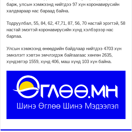
барж, улсын хэмжээнд нийтдээ 97 хүн коронавирусийн
халдвараар нас бараад байна.
Тодруулбал, 55, 84, 62, 47,71, 87, 56, 70 настай эрэгтэй, 58
настай эмэгтэй коронавирусийн хүнд хэлбэрээр нас
барлаа.
Улсын хэмжээнд өнөөдрийн байдлаар нийтдээ 4703 хүн
эмнэлэгт хэвтэн эмчлэгдэж байгаагаас хөнгөн 2635,
хүндэвтэр 1559, хүнд 406, маш хүнд 103 хүн байна.
в
p
д
з
a
е
я
y
н
т
d
ь
ь
a
г
з
y
и
а
l
н
й
o
а
м
a
к