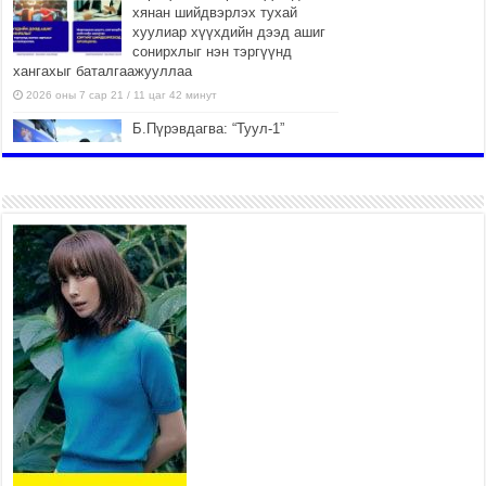
хянан шийдвэрлэх тухай
хуулиар хүүхдийн дээд ашиг
сонирхлыг нэн тэргүүнд
хангахыг баталгаажууллаа
2026 оны 7 сар 21 / 11 цаг 42 минут
Б.Пүрэвдагва: “Туул-1”
коллекторыг ашиглалтад
оруулж байж бид гэр
хорооллыг барилгажуулна
2026 оны 7 сар 21 / 10 цаг 15 минут
НИЙСЛЭЛ, АЙМГИЙН
УДИРДЛАГУУДЫН АЖЛЫГ
ХҮНД СУРТЛЫГ БУУРУУЛЖ,
ИРГЭД, АЖ АХУЙН НЭГЖИЙН
АЧААГ ХЭРХЭН ХӨНГӨЛСНӨӨР ДҮГНЭНЭ
2026 оны 7 сар 21 / 10 цаг 09 минут
Байнгын хорооны дарга М.Мандхай Цөлжилттэй
тэмцэх тухай НҮБ-ын конвенцын талуудын 17
дугаар бага хурал (СОР17)-ын бэлтгэл ажлын
явцтай танилцлаа
2026 оны 7 сар 21 / 10 цаг 03 минут