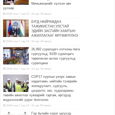
Миньжюанийг хүлээн авч
о
y
уулзав
о
d
2026 оны 7 сар 21 / 16 цаг 39 минут
н
a
БҮГД НАЙРАМДАХ
л
y
ТАЖИКИСТАН УЛСТАЙ
а
l
ЭДИЙН ЗАСГИЙН ХАМТЫН
й
o
АЖИЛЛАГААГ ӨРГӨЖҮҮЛНЭ
н
a
2026 оны 7 сар 21 / 16 цаг 34 минут
n
26,992 суралцагч хотхоны бага
s
сургуульд, 8100 суралцагч
o
төрөлжсөн ахлах сургуульд
n
суралцана
l
2026 оны 7 сар 21 / 13 цаг 43 минут
i
COP17 хурлын үеэрх замын
n
хөдөлгөөн, нийтийн тээврийн
e
зохицуулалт, сургууль,
цэцэрлэг, зах, худалдааны
төвийн ажиллах хуваарийг гаргаж, иргэдэд
мэдээлэхийг үүрэг болголоо
2026 оны 7 сар 21 / 11 цаг 59 минут
Гэр бүлийн хэрэг шүүхэд