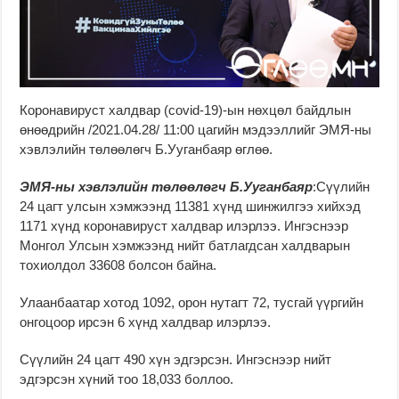
Коронавируст халдвар (covid-19)-ын нөхцөл байдлын
өнөөдрийн /2021.04.28/ 11:00 цагийн мэдээллийг ЭМЯ-ны
хэвлэлийн төлөөлөгч Б.Ууганбаяр өглөө.
ЭМЯ-ны хэвлэлийн төлөөлөгч Б.Ууганбаяр
:Сүүлийн
24 цагт улсын хэмжээнд 11381 хүнд шинжилгээ хийхэд
1171 хүнд коронавируст халдвар илэрлээ. Ингэснээр
Монгол Улсын хэмжээнд нийт батлагдсан халдварын
тохиолдол 33608 болсон байна.
Улаанбаатар хотод 1092, орон нутагт 72, тусгай үүргийн
онгоцоор ирсэн 6 хүнд халдвар илэрлээ.
Сүүлийн 24 цагт 490 хүн эдгэрсэн. Ингэснээр нийт
эдгэрсэн хүний тоо 18,033 боллоо.