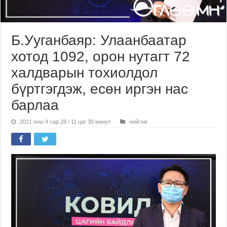
Б.Ууганбаяр: Улаанбаатар
хотод 1092, орон нутагт 72
халдварын тохиолдол
бүртгэгдэж, есөн иргэн нас
барлаа
2021 оны 4 сар 28 / 11 цаг 30 минут
нийгэм