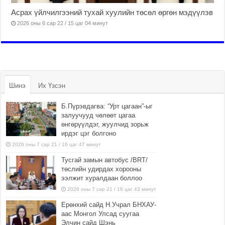
л
y
а
Асрах үйлчилгээний тухай хуулийн төсөл өргөн мэдүүлэв
е
h
к
2026 оны 6 сар 22 / 15 цаг 04 минут
к
t
а
б
t
р
е
p
т
з
s
у
о
:
б
т
/
е
Шинэ
Их Үзсэн
к
/
з
а
z
о
Б.Пүрэвдагва: “Урт цагаан”-ыг
з
p
т
залуучууд чөлөөт цагаа
о
-
к
өнгөрүүлдэг, жуулчид зорьж
ирдэг цэг болгоно
в
p
а
2026 оны 7 сар 21 / 16 цаг 47 минут
м
d
з
г
l
а
Тусгай замын автобус /BRT/
н
.
о
төслийн удирдах хорооны
ээлжит хуралдаан боллоо
о
c
н
2026 оны 7 сар 21 / 16 цаг 43 минут
в
o
л
е
m
а
Ерөнхий сайд Н.Учрал БНХАУ-
н
p
й
аас Монгол Улсад суугаа
Элчин сайд Шэнь
н
a
н