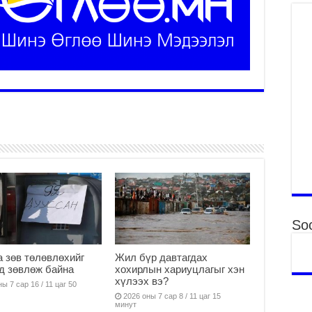
Үн
ша
Ул
га
2
Ни
ир
2
Хү
үр
2
Тө
16
2
Soc
На
мэ
 зөв төлөвлөхийг
Жил бүр давтагдах
аж
д зөвлөж байна
хохирлын хариуцлагыг хэн
хүлээх вэ?
2
ы 7 сар 16 / 11 цаг 50
2026 оны 7 сар 8 / 11 цаг 15
Үн
минут