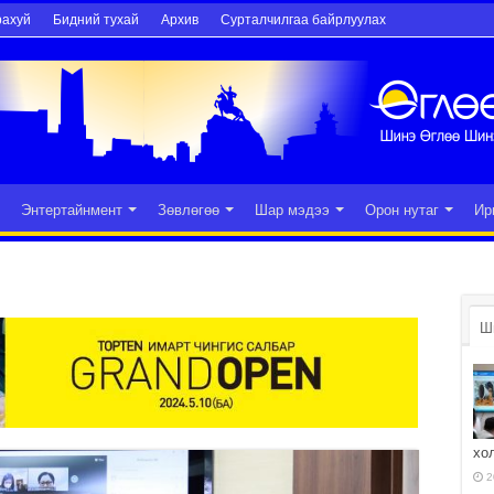
рахуй
Бидний тухай
Архив
Сурталчилгаа байрлуулах
Энтертайнмент
Зөвлөгөө
Шар мэдээ
Орон нутаг
Ир
Ш
хо
2