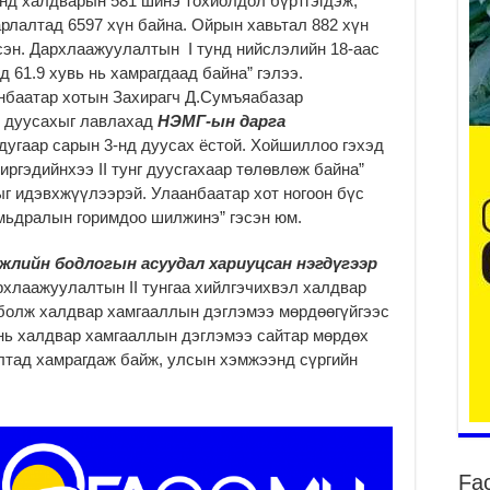
анд халдварын 581 шинэ тохиолдол бүртгэгдэж,
Он
арлалтад 6597 хүн байна. Ойрын хавьтал 882 хүн
2
тсэн. Дархлаажуулалтын I тунд нийслэлийн 18-аас
нд 61.9 хувь нь хамрагдаад байна” гэлээ.
31
үе
анбаатар хотын Захирагч Д.Сумъяабазар
ба
ж дуусахыг лавлахад
НЭМГ-ын дарга
2
дугаар сарын 3-нд дуусах ёстой. Хойшиллоо гэхэд
иргэдийнхээ II тунг дуусгахаар төлөвлөж байна”
Ая
 идэвхжүүлээрэй. Улаанбаатар хот ногоон бүс
2
амьдралын горимдоо шилжинэ” гэсэн юм.
Үе
хо
жлийн бодлогын асуудал хариуцсан нэгдүгээр
ба
рхлаажуулалтын II тунгаа хийлгэчихвэл халдвар
2
с болж халдвар хамгааллын дэглэмээ мөрдөөгүйгээс
Мо
 нь халдвар хамгааллын дэглэмээ сайтар мөрдөх
“Д
лтад хамрагдаж байж, улсын хэмжээнд сүргийн
ба
2
Ша
тө
ши
Fa
2