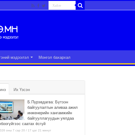
гэний мэдээлэл
Монгол бахархал
инэ
Их Үзсэн
Б.Пүрэвдагва: Бүтээн
байгуулалтын аливаа ажил
инженерийн хангамжийн
байгууллагуудын уялдаа
лбоогүйгээс саатах ёсгүй
026 оны 7 сар 20 / 17 цаг 21 минут