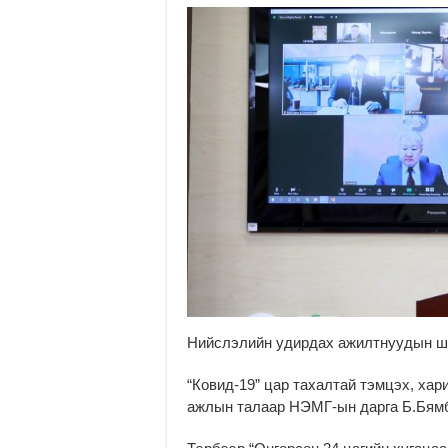
Нийслэлийн удирдах ажилтнуудын шуу
“Ковид-19” цар тахалтай тэмцэх, хар
ажлын талаар НЭМГ-ын дарга Б.Бям