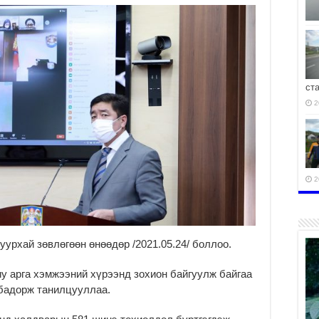
ст
2
2
рхай зөвлөгөөн өнөөдөр /2021.05.24/ боллоо.
2
иу арга хэмжээний хүрээнд зохион байгуулж байгаа
бадорж танилцууллаа.