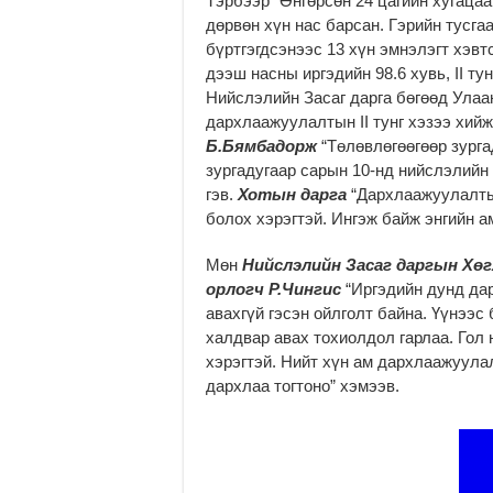
Тэрбээр “Өнгөрсөн 24 цагийн хугаца
дөрвөн хүн нас барсан. Гэрийн тусга
бүртгэгдсэнээс 13 хүн эмнэлэгт хэв
дээш насны иргэдийн 98.6 хувь, II ту
Нийслэлийн Засаг дарга бөгөөд Ула
дархлаажуулалтын II тунг хэзээ хий
Б.Бямбадорж
“Төлөвлөгөөгөөр зурга
зургадугаар сарын 10-нд нийслэлийн 
гэв.
Хотын дарга
“Дархлаажуулалтыг
болох хэрэгтэй. Ингэж байж энгийн 
Мөн
Нийслэлийн Засаг даргын Хөг
орлогч Р.Чингис
“Иргэдийн дунд да
авахгүй гэсэн ойлголт байна. Үүнээ
халдвар авах тохиолдол гарлаа. Гол
хэрэгтэй. Нийт хүн ам дархлаажуула
дархлаа тогтоно” хэмээв.
з
p
к
а
a
р
й
y
е