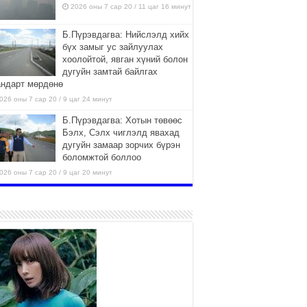
2026 оны 7 сар 20 / 11 цаг 16 минут
Б.Пүрэвдагва: Нийслэлд хийх
бүх замыг ус зайлуулах
хоолойтой, явган хүний болон
дугуйн замтай байлгах
андарт мөрдөнө
026 оны 7 сар 20 / 9 цаг 24 минут
Б.Пүрэвдагва: Хотын төвөөс
Бэлх, Сэлх чиглэлд явахад
дугуйн замаар зорчих бүрэн
боломжтой боллоо
026 оны 7 сар 20 / 9 цаг 20 минут
Хан-Уул дүүрэг, Чингисийн
өргөн чөлөөний ус зайлуулах
шугам хоолойн ажил 80
хувьтай үргэлжилж байна
026 оны 7 сар 20 / 9 цаг 14 минут
Усархаг аадар бороо орж
байгаа тул аюулгүй байдлаа
хангаж, үер усны аюулаас
сэрэмжлэхийг нийслэлийн