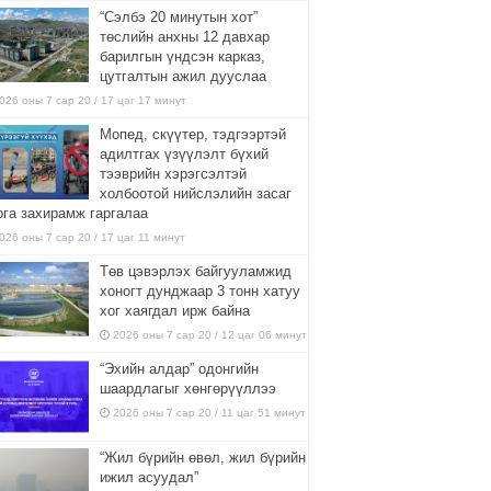
“Сэлбэ 20 минутын хот”
төслийн анхны 12 давхар
барилгын үндсэн карказ,
цутгалтын ажил дууслаа
026 оны 7 сар 20 / 17 цаг 17 минут
Мопед, скүүтер, тэдгээртэй
адилтгах үзүүлэлт бүхий
тээврийн хэрэгсэлтэй
холбоотой нийслэлийн засаг
рга захирамж гаргалаа
026 оны 7 сар 20 / 17 цаг 11 минут
Төв цэвэрлэх байгууламжид
хоногт дунджаар 3 тонн хатуу
хог хаягдал ирж байна
2026 оны 7 сар 20 / 12 цаг 06 минут
“Эхийн алдар” одонгийн
шаардлагыг хөнгөрүүллээ
2026 оны 7 сар 20 / 11 цаг 51 минут
“Жил бүрийн өвөл, жил бүрийн
ижил асуудал”