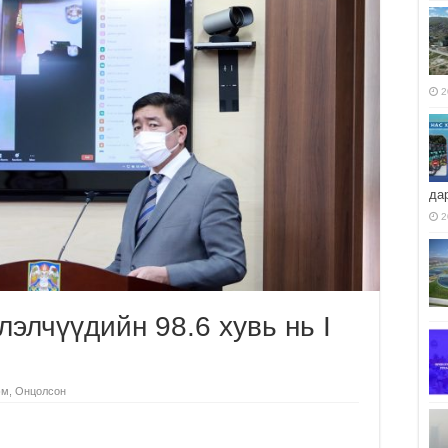
2
да
2
элчүүдийн 98.6 хувь нь I
эм
,
Онцолсон