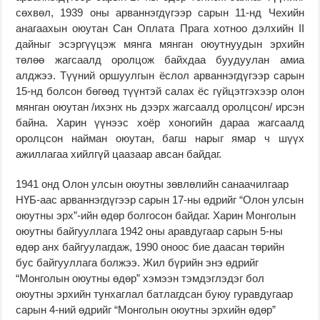
сөхвөл, 1939 оны арваннэгдүгээр сарын 11-нд Чехийн
анагаахын оюутан Сан Оплата Прага хотноо дэлхийн II
дайныг эсэргүүцэж мянга мянган оюутнуудын эрхийн
төлөө жагсаалд оролцож байхдаа буудуулан амиа
алджээ. Түүний оршуулгын ёслол арваннэгдүгээр сарын
15-нд болсон бөгөөд түүнтэй салах ёс гүйцэтгэхээр олон
мянган оюутан /ихэнх нь дээрх жагсаалд оролцсон/ ирсэн
байна. Харин үүнээс хоёр хоногийн дараа жагсаалд
оролцсон найман оюутан, багш нарыг ямар ч шүүх
ажиллагаа хийлгүй цаазаар авсан байдаг.
1941 онд Олон улсын оюутны зөвлөлийн санаачилгаар
НҮБ-аас арваннэгдүгээр сарын 17-ны өдрийг “Олон улсын
оюутны эрх”-ийн өдөр болгосон байдаг. Харин Монголын
оюутны бай­гууллага 1942 оны арав­дугаар сарын 5-ны
өдөр анх бай­гуулагдаж, 1990 оноос бие даасан төрийн
бус байгуул­лага болжээ. Жил бүрийн энэ өдрийг
“Монголын оюутны өдөр” хэмээн тэмдэглэдэг бол
оюутны эрхийн тунхаглал батлагдсан буюу гуравдугаар
сарын 4-ний өдрийг “Мон­голын оюутны эрхийн өдөр”