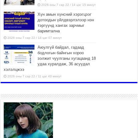
2026 оны 7 сар 22 / 14 цаг 15 минут
Хүн амын хүнсний хэрэгцээг
дотоодын үйлдвэрлэлээр нэн
тэргүүнд хангах зарчмыг
баримтална
2026 оны 7 сар 22 / 14 цаг 07 минут
Аюулгүй байдал, гадаад
бодлогын байнгын хороо
ээлжит чуулганы хугацаанд 18
удаа хуралдаж, 36 асуудал
хэлэлцжээ
2026 оны 7 сар 22 / 11 цаг 43 минут
“4 улирлын турш үйл
ажиллагаа явуулах
боломжтой-Хүүхэд хөгжүүлэх
төв” байгуулах төсөлд төр,
хувийн хэвшлийн түншлэлийн хүрээнд хамтран
ажиллахыг урьж байна
2026 оны 7 сар 22 / 9 цаг 28 минут
Б.Пүрэвдагва: “Урт цагаан”-ыг
залуучууд чөлөөт цагаа