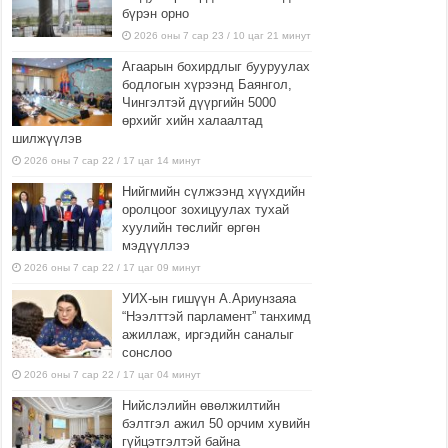
бүрэн орно
2026 оны 7 сар 23 / 10 цаг 21 минут
Агаарын бохирдлыг бууруулах
бодлогын хүрээнд Баянгол,
Чингэлтэй дүүргийн 5000
өрхийг хийн халаалтад
шилжүүлэв
2026 оны 7 сар 22 / 17 цаг 14 минут
Нийгмийн сүлжээнд хүүхдийн
оролцоог зохицуулах тухай
хуулийн төслийг өргөн
мэдүүллээ
2026 оны 7 сар 22 / 17 цаг 09 минут
УИХ-ын гишүүн А.Ариунзаяа
“Нээлттэй парламент” танхимд
ажиллаж, иргэдийн саналыг
сонслоо
2026 оны 7 сар 22 / 17 цаг 04 минут
Нийслэлийн өвөлжилтийн
бэлтгэл ажил 50 орчим хувийн
гүйцэтгэлтэй байна