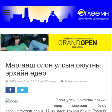
Маргааш олон улсын оюутны
эрхийн өдөр
2013 оны 11 сар 16 / 14 цаг 12 минут
Мэдээ мэдээлэл
Олон улсын оюутны эрхийн
өдөр маргааш буюу
арваннэгдүгээр сарын 17-ны өдөр тохиож байна. Түүхийг