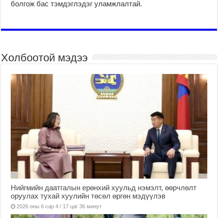
болгож бас тэмдэглэдэг улам­ж­лал­тай.
Холбоотой мэдээ
Нийгмийн даатгалын ерөнхий хуульд нэмэлт, өөрчлөлт
оруулах тухай хуулийн төсөл өргөн мэдүүлэв
2026 оны 6 сар 4 / 17 цаг 36 минут