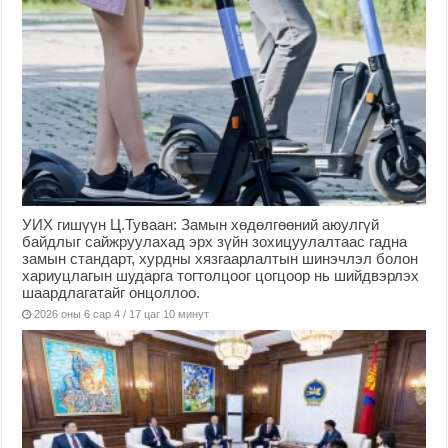
УИХ гишүүн Ц.Туваан: Замын хөдөлгөөний аюулгүй
байдлыг сайжруулахад эрх зүйн зохицуулалтаас гадна
замын стандарт, хурдны хязгаарлалтын шинэчлэл болон
хариуцлагын шударга тогтолцоог цогцоор нь шийдвэрлэх
шаардлагатайг онцоллоо.
2026 оны 6 сар 4 / 17 цаг 10 минут