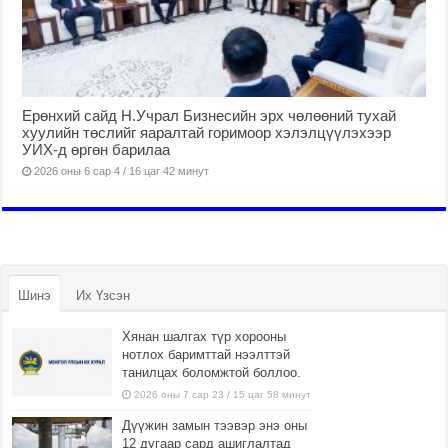
Ерөнхий сайд Н.Учрал Бизнесийн эрх чөлөөний тухай
хуулийн төслийг яаралтай горимоор хэлэлцүүлэхээр
УИХ-д өргөн барилаа
2026 оны 6 сар 4 / 16 цаг 42 минут
Шинэ
Их Үзсэн
Хянан шалгах түр хорооны
нотлох баримттай нээлттэй
танилцах боломжтой боллоо.
2026 оны 7 сар 23 / 15 цаг 58 минут
Дүүжин замын тээвэр энэ оны
12 дугаар сард ашиглалтад